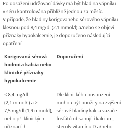
Po dosažení udržovací dávky má být hladina vápníku
v séru kontrolována přibližně jednou za měsíc.
V případě, že hladiny korigovaného sérového vápníku
klesnou pod 8,4 mg/dl (2,1 mmol/l) a/nebo se objeví
příznaky hypokalcemie, je doporučeno následující
opatření:
Korigovaná sérová
Doporučení
hodnota kalcia nebo
klinické příznaky
hypokalcemie
< 8,4 mg/dl
Dle klinického posouzení
(2,1 mmol/l) a >
mohou být použity na zvýšení
7,5 mg/dl (1,9 mmol/l),
sérové hladiny kalcia vazače
nebo při klinických
fosfátů obsahující kalcium,
příznacích
steroly vitamínu D a/nebo