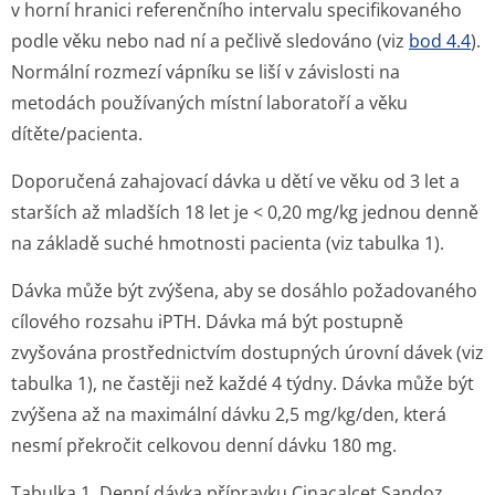
v horní hranici referenčního intervalu specifikovaného
podle věku nebo nad ní a pečlivě sledováno (viz
bod 4.4
).
Normální rozmezí vápníku se liší v závislosti na
metodách používaných místní laboratoří a věku
dítěte/pacienta.
Doporučená zahajovací dávka u dětí ve věku od 3 let a
starších až mladších 18 let je < 0,20 mg/kg jednou denně
na základě suché hmotnosti pacienta (viz tabulka 1).
Dávka může být zvýšena, aby se dosáhlo požadovaného
cílového rozsahu iPTH. Dávka má být postupně
zvyšována prostřednictvím dostupných úrovní dávek (viz
tabulka 1), ne častěji než každé 4 týdny. Dávka může být
zvýšena až na maximální dávku 2,5 mg/kg/den, která
nesmí překročit celkovou denní dávku 180 mg.
Tabulka 1. Denní dávka přípravku Cinacalcet Sandoz