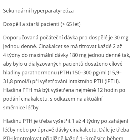
Sekundární hyperparatyreóza
Dospělí a starší pacienti (> 65 let)
Doporučovaná počáteční dávka pro dospělé je 30 mg
jednou denně. Cinakalcet se má titrovat každé 2 až
4 týdny do maximální dávky 180 mg jednou denně tak,
aby bylo u dialyzovaných pacientů dosaženo cílové
hladiny parathormonu (PTH) 150–300 pg/ml (15,9–
31,8 pmol/l) při vyšetřování intaktního PTH (iPTH).
Hladina PTH má být vyšetřena nejméně 12 hodin po
podání cinakalcetu, s odkazem na aktuální
směrnice léčby.
Hladinu PTH je třeba vyšetřit 1 až 4 týdny po zahájení
léčby nebo po úpravě dávky cinakalcetu. Dále je třeba
PTH kontrolovat přibližně každé 1–3 měsíce během