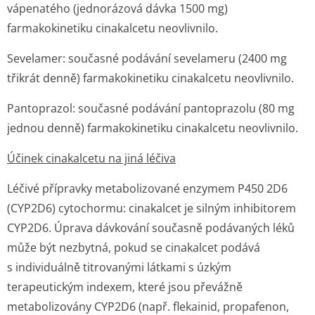
vápenatého (jednorázová dávka 1500 mg)
farmakokinetiku cinakalcetu neovlivnilo.
Sevelamer
: současné podávání sevelameru (2400 mg
třikrát denně) farmakokinetiku cinakalcetu neovlivnilo.
Pantoprazol:
současné podávání pantoprazolu (80 mg
jednou denně) farmakokinetiku cinakalcetu neovlivnilo.
Účinek cinakalcetu na jiná léčiva
Léčivé přípravky metabolizované enzymem P450 2D6
(CYP2D6) cytochormu: cinakalcet je silným inhibitorem
CYP2D6. Úprava dávkování současně podávaných léků
může být nezbytná, pokud se cinakalcet podává
s individuálně titrovanými látkami s úzkým
terapeutickým indexem, které jsou převážně
metabolizovány CYP2D6 (např. flekainid, propafenon,