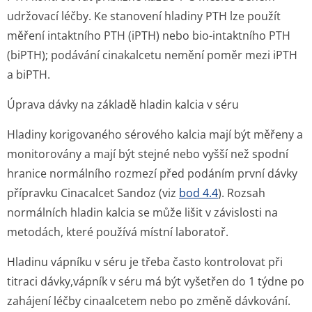
udržovací léčby. Ke stanovení hladiny PTH lze použít
měření intaktního PTH (iPTH) nebo bio-intaktního PTH
(biPTH); podávání cinakalcetu nemění poměr mezi iPTH
a biPTH.
Úprava dávky na základě hladin kalcia v séru
Hladiny korigovaného sérového kalcia mají být měřeny a
monitorovány a mají být stejné nebo vyšší než spodní
hranice normálního rozmezí před podáním první dávky
přípravku Cinacalcet Sandoz (viz
bod 4.4
). Rozsah
normálních hladin kalcia se může lišit v závislosti na
metodách, které používá místní laboratoř.
Hladinu vápníku v séru je třeba často kontrolovat při
titraci dávky,vápník v séru má být vyšetřen do 1 týdne po
zahájení léčby cinaalcetem nebo po změně dávkování.