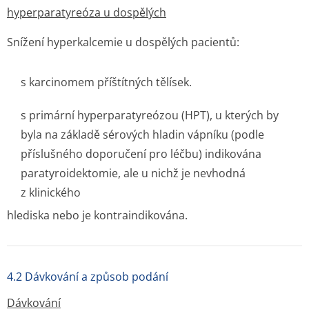
hyperparatyreóza u dospělých
Snížení hyperkalcemie u dospělých pacientů:
s karcinomem příštítných tělísek.
s primární hyperparatyreózou (HPT), u kterých by
byla na základě sérových hladin vápníku (podle
příslušného doporučení pro léčbu) indikována
paratyroidektomie, ale u nichž je nevhodná
z klinického
hlediska nebo je kontraindikována.
4.2 Dávkování a způsob podání
Dávkování