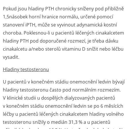
Pokud jsou hladiny PTH chronicky sníženy pod přibližně
1,5násobek horní hranice normálu, určené pomocí
stanovení iPTH, může se vyvinout adynamická kostní
choroba. Poklesnou-li u pacientů léčených cinakalcetem
hladiny PTH pod doporučené rozmezí, je třeba dávku
cinakalcetu a/nebo sterolů vitaminu D snížit nebo léčbu
vysadit.
Hladiny testosteronu
U pacientů v konečném stádiu onemocnění ledvin bývají
hladiny testosteronu často pod normálním rozmezím.
V klinické studii u dospělých dialyzovaných pacientů
v konečném stádiu onemocnění ledvin se po 6 měsících
léčby u pacientů léčených cinakalcetem hladiny volného
testosteronu snížily o medián 31,3 % a u pacientů