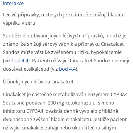
interakce
Léčivé přípravky, o kterých je známo, že snižují hladinu
vápníku v séru
Souběžné podávání jiných léčivých přípravků, o nichž je
známo, že snižují sérový vápník a přípravku Cinacalcet
Sandoz může vést ke zvýšenému riziku hypokalcemie
(viz
bod 4.4
). Pacienti užívající Cinacalcet Sandoz nesmějí
dostávat etelkalcetid (viz
bod 4.4
).
Účinek jiných léčiv na cinakalcet
Cinakalcet je částečně metabolizován enzymem CYP3A4.
Současné podávání 200 mg ketokonazolu, silného
inhibitoru CYP3A4, dvakrát denně vyvolalo přibližně
dvojnásobné zvýšení hladin cinakalcetu. Jestliže pacient
užívající cinakalcet zahájí nebo ukončí léčbu silným