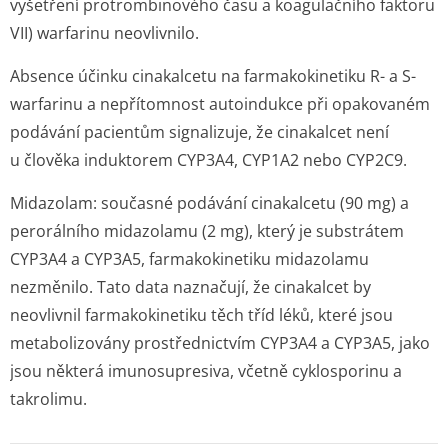
vyšetření protrombinového času a koagulačního faktoru
VII) warfarinu neovlivnilo.
Absence účinku cinakalcetu na farmakokinetiku R- a S-
warfarinu a nepřítomnost autoindukce při opakovaném
podávání pacientům signalizuje, že cinakalcet není
u člověka induktorem CYP3A4, CYP1A2 nebo CYP2C9.
Midazolam
: současné podávání cinakalcetu (90 mg) a
perorálního midazolamu (2 mg), který je substrátem
CYP3A4 a CYP3A5, farmakokinetiku midazolamu
nezměnilo. Tato data naznačují, že cinakalcet by
neovlivnil farmakokinetiku těch tříd léků, které jsou
metabolizovány prostřednictvím CYP3A4 a CYP3A5, jako
jsou některá imunosupresiva, včetně cyklosporinu a
takrolimu.