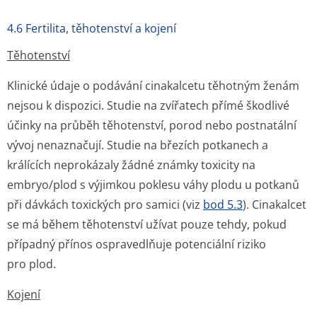
4.6 Fertilita, těhotenství a kojení
Těhotenství
Klinické údaje o podávání cinakalcetu těhotným ženám
nejsou k dispozici. Studie na zvířatech přímé škodlivé
účinky na průběh těhotenství, porod nebo postnatální
vývoj nenaznačují. Studie na březích potkanech a
králících neprokázaly žádné známky toxicity na
embryo/plod s výjimkou poklesu váhy plodu u potkanů
při dávkách toxických pro samici (viz
bod 5.3
). Cinakalcet
se má během těhotenství užívat pouze tehdy, pokud
případný přínos ospravedlňuje potenciální riziko
pro plod.
Kojení