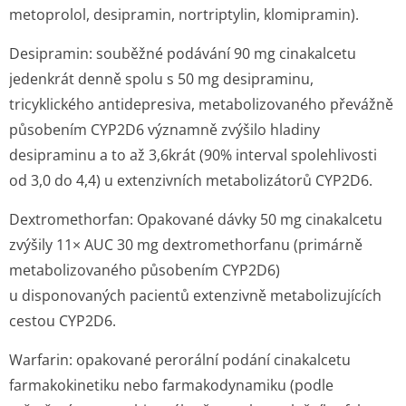
metoprolol, desipramin, nortriptylin, klomipramin).
Desipramin:
souběžné podávání 90 mg cinakalcetu
jedenkrát denně spolu s 50 mg desipraminu,
tricyklického antidepresiva, metabolizovaného převážně
působením CYP2D6 významně zvýšilo hladiny
desipraminu a to až 3,6krát (90% interval spolehlivosti
od 3,0 do 4,4) u extenzivních metabolizátorů CYP2D6.
Dextromethorfan:
Opakované dávky 50 mg cinakalcetu
zvýšily 11× AUC 30 mg dextromethorfanu (primárně
metabolizovaného působením CYP2D6)
u disponovaných pacientů extenzivně metabolizujících
cestou CYP2D6.
Warfarin
: opakované perorální podání cinakalcetu
farmakokinetiku nebo farmakodynamiku (podle