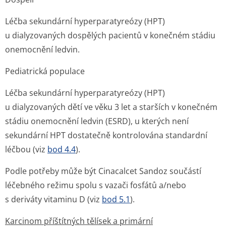
Léčba sekundární hyperparatyreózy (HPT)
u dialyzovaných dospělých pacientů v konečném stádiu
onemocnění ledvin.
Pediatrická populace
Léčba sekundární hyperparatyreózy (HPT)
u dialyzovaných dětí ve věku 3 let a starších v konečném
stádiu onemocnění ledvin (ESRD), u kterých není
sekundární HPT dostatečně kontrolována standardní
léčbou (viz
bod 4.4
).
Podle potřeby může být Cinacalcet Sandoz součástí
léčebného režimu spolu s vazači fosfátů a/nebo
s deriváty vitaminu D (viz
bod 5.1
).
Karcinom příštítných tělísek a primární