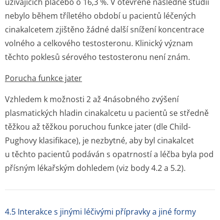
užívajících placebo o 16,3 %. V otevřené následné studii
nebylo během tříletého období u pacientů léčených
cinakalcetem zjištěno žádné další snížení koncentrace
volného a celkového testosteronu. Klinický význam
těchto poklesů sérového testosteronu není znám.
Porucha funkce jater
Vzhledem k možnosti 2 až 4násobného zvýšení
plasmatických hladin cinakalcetu u pacientů se středně
těžkou až těžkou poruchou funkce jater (dle Child-
Pughovy klasifikace), je nezbytné, aby byl cinakalcet
u těchto pacientů podáván s opatrností a léčba byla pod
přísným lékařským dohledem (viz body 4.2 a 5.2).
4.5 Interakce s jinými léčivými přípravky a jiné formy