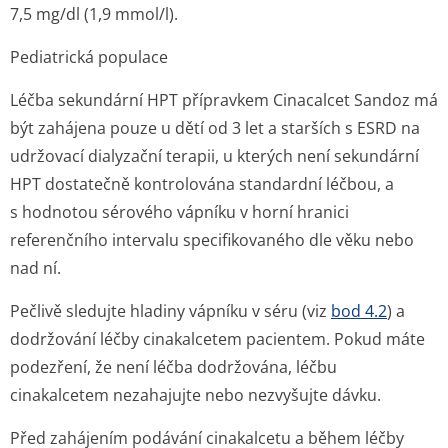
7,5 mg/dl (1,9 mmol/l).
Pediatrická populace
Léčba sekundární HPT přípravkem Cinacalcet Sandoz má
být zahájena pouze u dětí od 3 let a starších s ESRD na
udržovací dialyzační terapii, u kterých není sekundární
HPT dostatečně kontrolována standardní léčbou, a
s hodnotou sérového vápníku v horní hranici
referenčního intervalu specifikovaného dle věku nebo
nad ní.
Pečlivě sledujte hladiny vápníku v séru (viz
bod 4.2
) a
dodržování léčby cinakalcetem pacientem. Pokud máte
podezření, že není léčba dodržována, léčbu
cinakalcetem nezahajujte nebo nezvyšujte dávku.
Před zahájením podávání cinakalcetu a během léčby