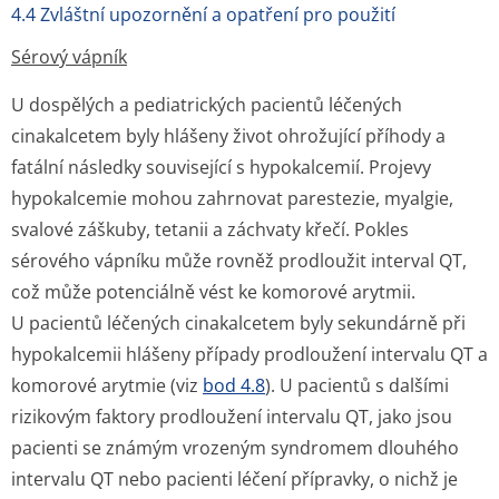
4.4 Zvláštní upozornění a opatření pro použití
Sérový vápník
U dospělých a pediatrických pacientů léčených
cinakalcetem byly hlášeny život ohrožující příhody a
fatální následky související s hypokalcemií. Projevy
hypokalcemie mohou zahrnovat parestezie, myalgie,
svalové záškuby, tetanii a záchvaty křečí. Pokles
sérového vápníku může rovněž prodloužit interval QT,
což může potenciálně vést ke komorové arytmii.
U pacientů léčených cinakalcetem byly sekundárně při
hypokalcemii hlášeny případy prodloužení intervalu QT a
komorové arytmie (viz
bod 4.8
). U pacientů s dalšími
rizikovým faktory prodloužení intervalu QT, jako jsou
pacienti se známým vrozeným syndromem dlouhého
intervalu QT nebo pacienti léčení přípravky, o nichž je