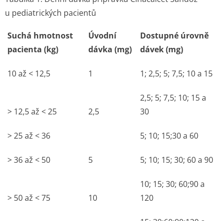
u pediatrických pacientů
Suchá hmotnost
Úvodní
Dostupné úrovně
pacienta (kg)
dávka (mg)
dávek (mg)
10 až < 12,5
1
1; 2,5; 5; 7,5; 10 a 15
2,5; 5; 7,5; 10; 15 a
> 12,5 až < 25
2,5
30
> 25 až < 36
5; 10; 15;30 a 60
> 36 až < 50
5
5; 10; 15; 30; 60 a 90
10; 15; 30; 60;90 a
> 50 až < 75
10
120