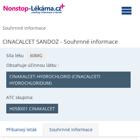
Souhrnné informace
CINACALCET SANDOZ - Souhrnné informace
Síla léku
60MG
Obsahuje účinnou látku :
CINAKALCET-HYDROCHLORID (CINACALCETI
HYDROCHLORIDUM)
ATC skupina:
H05BX01 CINAKALCET
Příbalový leták
Souhrnné informace