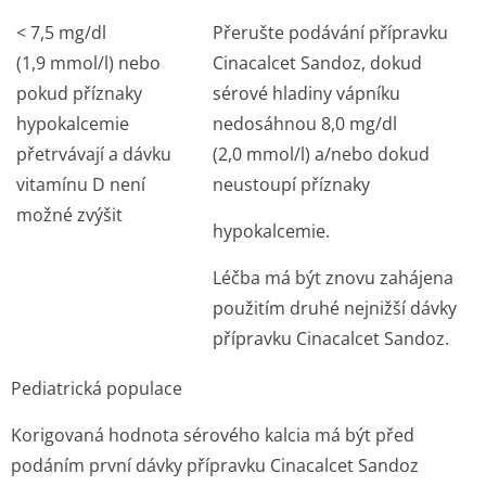
< 7,5 mg/dl
Přerušte podávání přípravku
(1,9 mmol/l) nebo
Cinacalcet Sandoz, dokud
pokud příznaky
sérové hladiny vápníku
hypokalcemie
nedosáhnou 8,0 mg/dl
přetrvávají a dávku
(2,0 mmol/l) a/nebo dokud
vitamínu D není
neustoupí příznaky
možné zvýšit
hypokalcemie.
Léčba má být znovu zahájena
použitím druhé nejnižší dávky
přípravku Cinacalcet Sandoz.
Pediatrická populace
Korigovaná hodnota sérového kalcia má být před
podáním první dávky přípravku Cinacalcet Sandoz