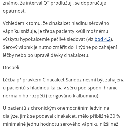
známo, že interval QT prodlužují, se doporučuje
opatrnost.
Vzhledem k tomu, že cinakalcet hladinu sérového
vápníku snižuje, je třeba pacienty kvůli možnému
výskytu hypokalcemie pečlivě sledovat (viz
bod 4.2
).
Sérový vápník je nutno změřit do 1 týdne po zahájení
léčby nebo po úpravě dávky cinakalcetu.
Dospělí
Léčba přípravkem Cinacalcet Sandoz nesmí být zahájena
u pacientů s hladinou kalcia v séru pod spodní hranicí
normálního rozpětí (korigováno k albuminu).
U pacientů s chronickým onemocněním ledvin na
dialýze, jimž se podával cinakalcet, mělo přibližně 30 %
minimálně jednu hodnotu sérového vápníku nižší než