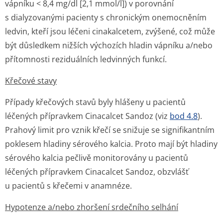
vápníku < 8,4 mg/dl [2,1 mmol/l]) v porovnání
s dialyzovanými pacienty s chronickým onemocněním
ledvin, kteří jsou léčeni cinakalcetem, zvýšené, což může
být důsledkem nižších výchozích hladin vápníku a/nebo
přítomnosti reziduálních ledvinných funkcí.
Křečové stavy
Případy křečových stavů byly hlášeny u pacientů
léčených přípravkem Cinacalcet Sandoz (viz
bod 4.8
).
Prahový limit pro vznik křečí se snižuje se signifikantním
poklesem hladiny sérového kalcia. Proto mají být hladiny
sérového kalcia pečlivě monitorovány u pacientů
léčených přípravkem Cinacalcet Sandoz, obzvlášť
u pacientů s křečemi v anamnéze.
Hypotenze a/nebo zhoršení srdečního selhání