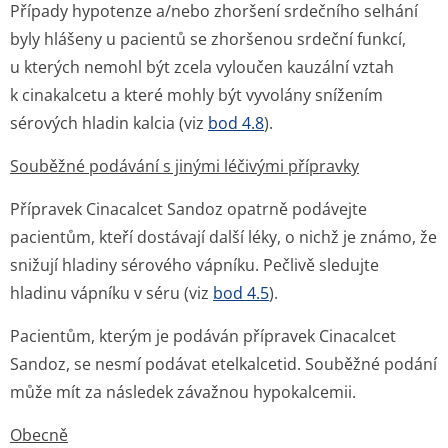
Případy hypotenze a/nebo zhoršení srdečního selhání
byly hlášeny u pacientů se zhoršenou srdeční funkcí,
u kterých nemohl být zcela vyloučen kauzální vztah
k cinakalcetu a které mohly být vyvolány snížením
sérových hladin kalcia (viz
bod 4.8
).
Souběžné podávání s jinými léčivými přípravky
Přípravek Cinacalcet Sandoz opatrně podávejte
pacientům, kteří dostávají další léky, o nichž je známo, že
snižují hladiny sérového vápníku. Pečlivě sledujte
hladinu vápníku v séru (viz
bod 4.5
).
Pacientům, kterým je podáván přípravek Cinacalcet
Sandoz, se nesmí podávat etelkalcetid. Souběžné podání
může mít za následek závažnou hypokalcemii.
Obecně