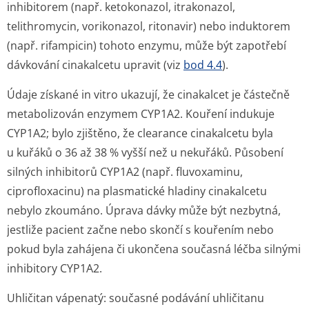
inhibitorem (např. ketokonazol, itrakonazol,
telithromycin, vorikonazol, ritonavir) nebo induktorem
(např. rifampicin) tohoto enzymu, může být zapotřebí
dávkování cinakalcetu upravit (viz
bod 4.4
).
Údaje získané
in vitro
ukazují, že cinakalcet je částečně
metabolizován enzymem CYP1A2. Kouření indukuje
CYP1A2; bylo zjištěno, že clearance cinakalcetu byla
u kuřáků o 36 až 38 % vyšší než u nekuřáků. Působení
silných inhibitorů CYP1A2 (např. fluvoxaminu,
ciprofloxacinu) na plasmatické hladiny cinakalcetu
nebylo zkoumáno. Úprava dávky může být nezbytná,
jestliže pacient začne nebo skončí s kouřením nebo
pokud byla zahájena či ukončena současná léčba silnými
inhibitory CYP1A2.
Uhličitan vápenatý
: současné podávání uhličitanu