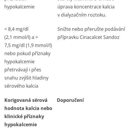
hypokalcemie
úprava koncentrace kalcia
v dialyzačním roztoku.
< 8,4 mg/dl
Snižte nebo přerušte podávání
(2,1 mmol/l) a >
přípravku Cinacalcet Sandoz
7,5 mg/dl (1,9 mmol/l)
nebo pokud příznaky
hypokalcemie
přetrvávají i přes
snahu zvýšit hladiny
sérového kalcia
Korigovaná sérová
Doporučení
hodnota kalcia nebo
klinické příznaky
hypokalcemie