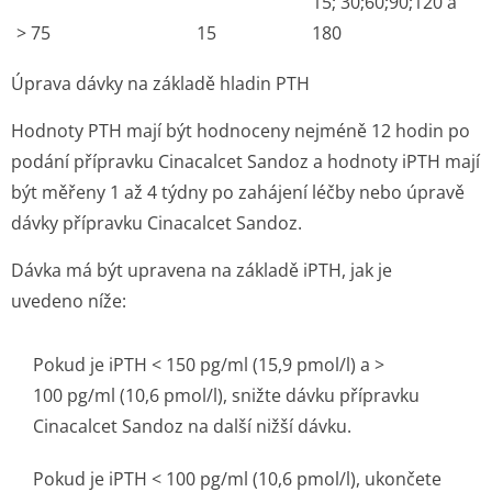
15; 30;60;90;120 a
> 75
15
180
Úprava dávky na základě hladin PTH
Hodnoty PTH mají být hodnoceny nejméně 12 hodin po
podání přípravku Cinacalcet Sandoz a hodnoty iPTH mají
být měřeny 1 až 4 týdny po zahájení léčby nebo úpravě
dávky přípravku Cinacalcet Sandoz.
Dávka má být upravena na základě iPTH, jak je
uvedeno níže:
Pokud je iPTH < 150 pg/ml (15,9 pmol/l) a >
100 pg/ml (10,6 pmol/l), snižte dávku přípravku
Cinacalcet Sandoz na další nižší dávku.
Pokud je iPTH < 100 pg/ml (10,6 pmol/l), ukončete