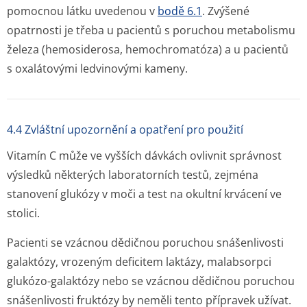
pomocnou látku uvedenou v
bodě 6.1
. Zvýšené
opatrnosti je třeba u pacientů s poruchou metabolismu
železa (hemosiderosa, hemochromatóza) a u pacientů
s oxalátovými ledvinovými kameny.
4.4 Zvláštní upozornění a opatření pro použití
Vitamín C může ve vyšších dávkách ovlivnit správnost
výsledků některých laboratorních testů, zejména
stanovení glukózy v moči a test na okultní krvácení ve
stolici.
Pacienti se vzácnou dědičnou poruchou snášenlivosti
galaktózy, vrozeným deficitem laktázy, malabsorpci
glukózo-galaktózy nebo se vzácnou dědičnou poruchou
snášenlivosti fruktózy by neměli tento přípravek užívat.