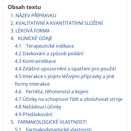
Obsah textu
1. NÁZEV PŘÍPRAVKU
2. KVALITATIVNÍ A KVANTITATIVNÍ SLOŽENÍ
3. LÉKOVÁ FORMA
4. KLINICKÉ ÚDAJE
4.1 Terapeutické indikace
4.2 Dávkování a způsob podání
4.3 Kontraindikace
4.4 Zvláštní upozornění a opatření pro použití
4.5 Interakce s jinými léčivými přípravky a jiné
formy interakce
4.6 Fertilita, těhotenství a kojení
4.7 Účinky na schopnost řídit a obsluhovat stroje
4.8 Nežádoucí účinky
4.9 Předávkování
5. FARMAKOLOGICKÉ VLASTNOSTI
5.1 Farmakodynamické vlastnosti