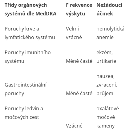
Třídy orgánových
F rekvence
Nežádoucí
systémů dle MedDRA
výskytu
účinek
Poruchy krve a
Velmi
hemolytická
lymfatického systému
vzácné
anemie
Poruchy imunitního
ekzém,
systému
Méně časté
urtikarie
nauzea,
Gastrointestinální
zvracení,
poruchy
Méně časté
průjem
Poruchy ledvin a
oxalátové
močových cest
močové
Vzácné
kameny