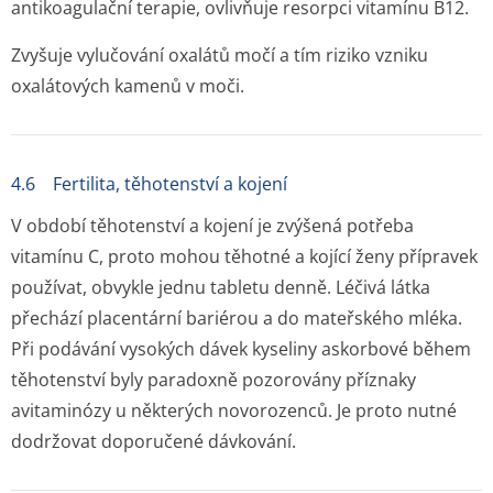
antikoagulační terapie, ovlivňuje resorpci vitamínu B12.
Zvyšuje vylučování oxalátů močí a tím riziko vzniku
oxalátových kamenů v moči.
4.6 Fertilita, těhotenství a kojení
V období těhotenství a kojení je zvýšená potřeba
vitamínu C, proto mohou těhotné a kojící ženy přípravek
používat, obvykle jednu tabletu denně. Léčivá látka
přechází placentární bariérou a do mateřského mléka.
Při podávání vysokých dávek kyseliny askorbové během
těhotenství byly paradoxně pozorovány příznaky
avitaminózy u některých novorozenců. Je proto nutné
dodržovat doporučené dávkování.