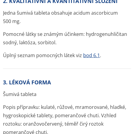
2. KVALITATIVNÍ A KVANTITATIVNÍ SLOŽENÍ
Jedna šumivá tableta obsahuje acidum ascorbicum
500 mg.
Pomocné látky se známým účinkem: hydrogenuhličitan
sodný, laktóza, sorbitol.
Úplný seznam pomocných látek viz
bod 6.1
.
3. LÉKOVÁ FORMA
Šumivá tableta
Popis přípravku: kulaté, růžové, mramorované, hladké,
hygroskopické tablety, pomerančové chuti. Vzhled
roztoku: oranžovočervený, téměř čirý roztok
pomerančové chuti.