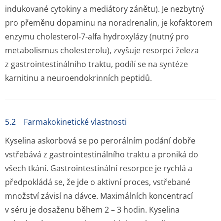
indukované cytokiny a mediátory zánětu). Je nezbytný
pro přeměnu dopaminu na noradrenalin, je kofaktorem
enzymu cholesterol-7-alfa hydroxylázy (nutný pro
metabolismus cholesterolu), zvyšuje resorpci železa
z gastrointes­tinálního traktu, podílí se na syntéze
karnitinu a neuroendokrinních peptidů.
5.2 Farmakokinetické vlastnosti
Kyselina askorbová se po perorálním podání dobře
vstřebává z gastrointes­tinálního traktu a proniká do
všech tkání. Gastrointestinální resorpce je rychlá a
předpokládá se, že jde o aktivní proces, vstřebané
množství závisí na dávce. Maximálních koncentrací
v séru je dosaženu během 2 – 3 hodin. Kyselina