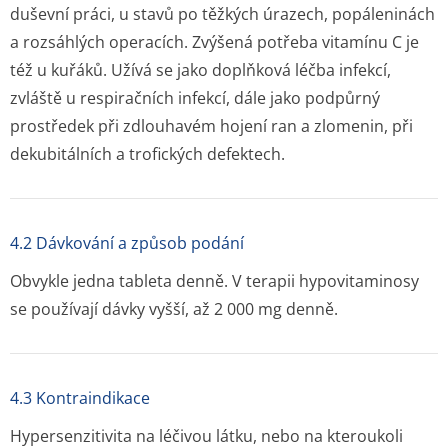
duševní práci, u stavů po těžkých úrazech, popáleninách
a rozsáhlých operacích. Zvýšená potřeba vitamínu C je
též u kuřáků. Užívá se jako doplňková léčba infekcí,
zvláště u respiračních infekcí, dále jako podpůrný
prostředek při zdlouhavém hojení ran a zlomenin, při
dekubitálních a trofických defektech.
4.2 Dávkování a způsob podání
Obvykle jedna tableta denně. V terapii hypovitaminosy
se používají dávky vyšší, až 2 000 mg denně.
4.3 Kontraindikace
Hypersenzitivita na léčivou látku, nebo na kteroukoli