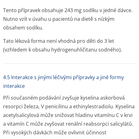
Tento přípravek obsahuje 243 mg sodíku v jedné dávce.
Nutno vzít v úvahu u pacientů na dietě s nízkým
obsahem sodíku.
Tato léková forma není vhodná pro děti do 3 let
(vzhledem k obsahu hydrogenuhličitanu sodného).
4.5 Interakce s jinými léčivými přípravky a jiné formy
interakce
Při současném podávání zvyšuje kyselina askorbová
resorpci železa, V penicilinu a ethinylestradiolu. Kyselina
acetylsalicylová může snižovat hladinu vitamínu C v krvi
a vitamín C může zvyšovat renální reabsorpci salicylátů.
Při vysokých dávkách může ovlivnit účinnost