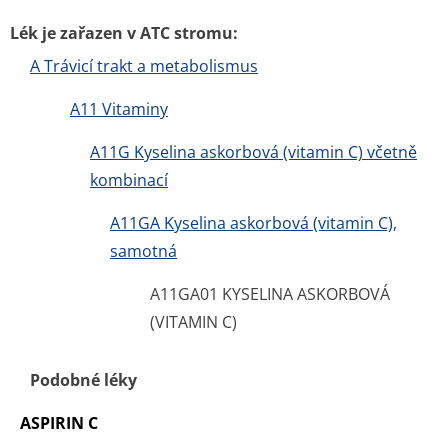
Lék je zařazen v ATC stromu:
A Trávicí trakt a metabolismus
A11 Vitaminy
A11G Kyselina askorbová (vitamin C) včetně
kombinací
A11GA Kyselina askorbová (vitamin C),
samotná
A11GA01 KYSELINA ASKORBOVÁ
(VITAMIN C)
Podobné léky
ASPIRIN C