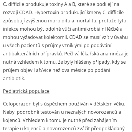
C. difficile
produkuje toxiny A a B, které se podílejí na
rozvoji CDAD. Hypertoxin produkující kmeny
C. difficile
způsobují zvýšenou morbiditu a mortalitu, protože tyto
infekce mohou být odolné vůči antimikrobiální léčbě a
mohou vyžadovat kolektomii. CDAD se musí vzít v úvahu
u všech pacientů s průjmy vzniklými po podávání
antibakterálních přípravků. Pečlivá lékařská anamnéza je
nutná vzhledem k tomu, že byly hlášeny případy, kdy se
průjem objevil až/více než dva měsíce po podání
antibiotik.
Pediatrická populace
Cefoperazon byl s úspěchem používán v dětském věku.
Nebyl podrobně testován u nezralých novorozenců a
kojenců. Vzhledem k tomu je nutné před zahájením
terapie u kojenců a novorozenců zvážit předpokládaný