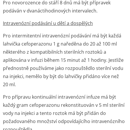
Pro novorozence do stáří 8 dnů má být přípravek
podáván v dvanáctihodi­nových intervalech.
Intravenózní podávání u dětí a dospělých
Pro intermitentní intravenózní podávání má být každá
lahvička cefoperazonu 1 g naředěna do 20 až 100 ml
některého z kompatibilních sterilních roztoků a
aplikována v infuzi během 15 minut až 1 hodiny. Jestliže
přednostně používáme jako rozpouštědlo sterilní vodu
na injekci, nemělo by být do lahvičky přidáno více než
20 ml.
Pro přípravu kontinuální intravenózní infuze má být
každý gram cefoperazonu rekonstituován v 5 ml sterilní
vody na injekci a tento roztok má být přidán do
požadovaného množství odpovídajícího intravenózního
rozpouštědla.