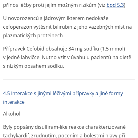
přínos léčby proti jejím možným rizikům (viz
bod 5.3
).
U novorozenců s jádrovým ikterem nedokáže
cefoperazon vytěsnit bilirubin z jeho vazebných míst na
plazmatických proteinech.
Přípravek Cefobid obsahuje 34 mg sodíku (1,5 mmol)
v jedné lahvičce. Nutno vzít v úvahu u pacientů na dietě
s nízkým obsahem sodíku.
4.5 Interakce s jinými léčivými přípravky a jiné formy
interakce
Alkohol
Byly popsány disulfiram-like reakce charakterizované
tachykardií, zrudnutím, pocením a bolestmi hlavy při