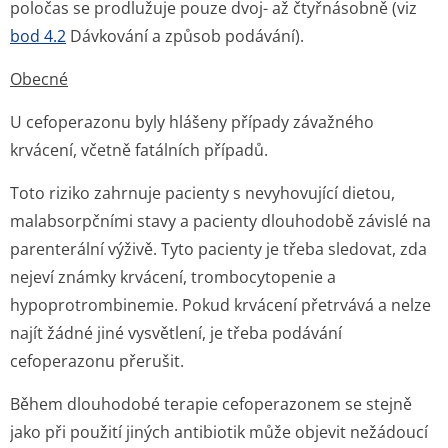
poločas se prodlužuje pouze dvoj- až čtyřnásobně (viz
bod 4.2
Dávkování a způsob podávání).
Obecné
U cefoperazonu byly hlášeny případy závažného
krvácení, včetně fatálních případů.
Toto riziko zahrnuje pacienty s nevyhovující dietou,
malabsorpčními stavy a pacienty dlouhodobě závislé na
parenterální výživě. Tyto pacienty je třeba sledovat, zda
nejeví známky krvácení, trombocytopenie a
hypoprotrombinemie. Pokud krvácení přetrvává a nelze
najít žádné jiné vysvětlení, je třeba podávání
cefoperazonu přerušit.
Během dlouhodobé terapie cefoperazonem se stejně
jako při použití jiných antibiotik může objevit nežádoucí