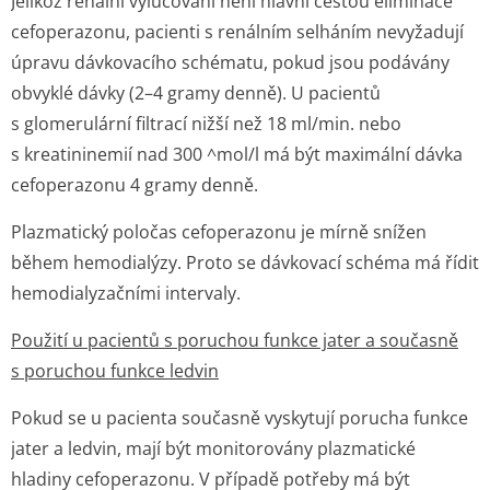
Jelikož renální vylučování není hlavní cestou eliminace
cefoperazonu, pacienti s renálním selháním nevyžadují
úpravu dávkovacího schématu, pokud jsou podávány
obvyklé dávky (2–4 gramy denně). U pacientů
s glomerulární filtrací nižší než 18 ml/min. nebo
s kreatininemií nad 300 ^mol/l má být maximální dávka
cefoperazonu 4 gramy denně.
Plazmatický poločas cefoperazonu je mírně snížen
během hemodialýzy. Proto se dávkovací schéma má řídit
hemodialyzačními intervaly.
Použití u pacientů s poruchou funkce jater a současně
s poruchou funkce ledvin
Pokud se u pacienta současně vyskytují porucha funkce
jater a ledvin, mají být monitorovány plazmatické
hladiny cefoperazonu. V případě potřeby má být