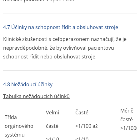
4.7 Účinky na schopnost řídit a obsluhovat stroje
Klinické zkušenosti s cefoperazonem naznačují, že je
nepravděpodobné, že by ovlivňoval pacientovu
schopnost řídit nebo obsluhovat stroje.
4.8 Nežádoucí účinky
Tabulka nežádoucích účinků
Méně
Velmi
Časté
Třída
časté
orgánového
časté
>
1/100 až
>
1/1000
systému
>
1/10
<1/10