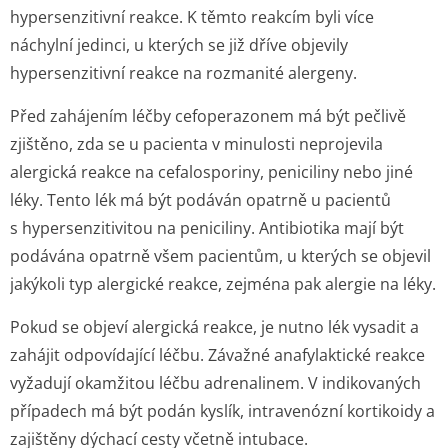
hypersenzitivní reakce. K těmto reakcím byli více
náchylní jedinci, u kterých se již dříve objevily
hypersenzitivní reakce na rozmanité alergeny.
Před zahájením léčby cefoperazonem má být pečlivě
zjištěno, zda se u pacienta v minulosti neprojevila
alergická reakce na cefalosporiny, peniciliny nebo jiné
léky. Tento lék má být podáván opatrně u pacientů
s hypersenzitivitou na peniciliny. Antibiotika mají být
podávána opatrně všem pacientům, u kterých se objevil
jakýkoli typ alergické reakce, zejména pak alergie na léky.
Pokud se objeví alergická reakce, je nutno lék vysadit a
zahájit odpovídající léčbu. Závažné anafylaktické reakce
vyžadují okamžitou léčbu adrenalinem. V indikovaných
případech má být podán kyslík, intravenózní kortikoidy a
zajištěny dýchací cesty včetně intubace.