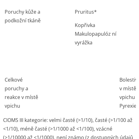
Poruchy kůže a
Pruritus*
podkožní tkáně
Kopřivka
Makulopapulóz ní
vyrážka
Celkové
Bolestiv
poruchy a
v místě
reakce v místě
vpichu
vpichu
Pyrexie
CIOMS III kategorie: velmi časté (>1/10), časté (>1/100 až
<1/10), méně časté (>1/1000 až <1/100), vzácné
(>1/10000 až <1/1000), není známo (z dostupných údajů