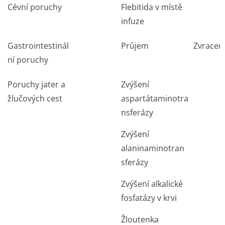
Cévní poruchy
Flebitida v místě
infuze
Gastrointestinál
Průjem
Zvracen
ní poruchy
Poruchy jater a
Zvýšení
žlučových cest
aspartátaminotra
nsferázy
Zvýšení
alaninaminotran
sferázy
Zvýšení alkalické
fosfatázy v krvi
Žloutenka