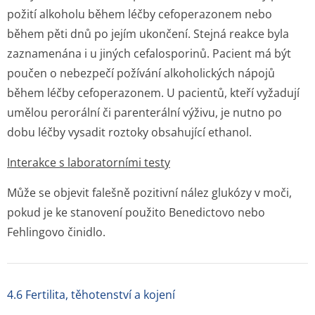
požití alkoholu během léčby cefoperazonem nebo
během pěti dnů po jejím ukončení. Stejná reakce byla
zaznamenána i u jiných cefalosporinů. Pacient má být
poučen o nebezpečí požívání alkoholických nápojů
během léčby cefoperazonem. U pacientů, kteří vyžadují
umělou perorální či parenterální výživu, je nutno po
dobu léčby vysadit roztoky obsahující ethanol.
Interakce s laboratorními testy
Může se objevit falešně pozitivní nález glukózy v moči,
pokud je ke stanovení použito Benedictovo nebo
Fehlingovo činidlo.
4.6 Fertilita, těhotenství a kojení