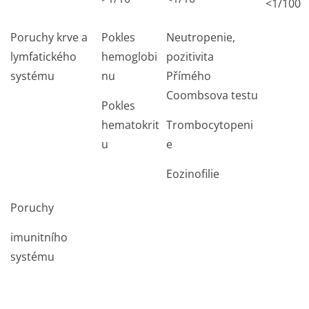
<1/100
Poruchy krve a
Pokles
Neutropenie,
lymfatického
hemoglobi
pozitivita
systému
nu
Přímého
Coombsova testu
Pokles
hematokrit
Trombocytopeni
u
e
Eozinofilie
Poruchy
imunitního
systému