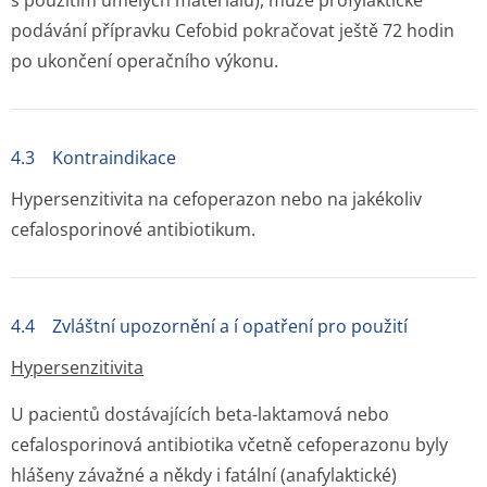
s použitím umělých materiálů), může profylaktické
podávání přípravku Cefobid pokračovat ještě 72 hodin
po ukončení operačního výkonu.
4.3 Kontraindikace
Hypersenzitivita na cefoperazon nebo na jakékoliv
cefalosporinové antibiotikum.
4.4 Zvláštní upozornění a í opatření pro použití
Hypersenzitivita
U pacientů dostávajících beta-laktamová nebo
cefalosporinová antibiotika včetně cefoperazonu byly
hlášeny závažné a někdy i fatální (anafylaktické)