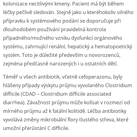
kolonizace necitlivými kmeny. Pacient má být během
léčby pečlivě sledován. Stejně jako u kteréhokoliv silného
přípravku k systémového podání se doporučuje při
dlouhodobém používání pravidelná kontrola
případného/možného vzniku dysfunkcí orgánového
systému, zahrnující renální, hepatický a hematopoetický
systém. Toto je důležité především u novorozenců,
zejména předčasně narozených i u ostatních dětí.
Téměř u všech antibiotik, včetně cefoperazonu, byly
hlášeny případy výskytu průjmu vyvolaného Clostridium
difficile (CDAD – Clostridium difficile associated
diarrhea). Závažnost průjmu může kolísat v rozmezí od
mírného průjmu až k fatální kolitidě. Léčba antibiotiky
vyvolává změny mikrobiální flory tlustého střeva, které
umožní přerůstání
C difficile
.