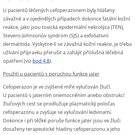
U pacientů léčených cefoperazonem byly hlášeny
závažné a v ojedinělých případech dokonce fatální kožní
reakce, jako jsou toxická epidermální nekrolýza (TEN),
Stevens-Johnsonův syndrom (SJS) a exfoliativní
dermatitida. Vyskytne-li se závažná kožní reakce, je třeba
užívání přípravku přerušit a zahájit příslušná léčebná
opatření (viz
bod 4.8
).
Použití u pacientů s poruchou funkce jater
Cefoperazon je ve zvýšené míře vylučován žlučí.
U pacientů s jaterním onemocněním anebo obstrukcí
žlučových cest se prodlužuje plazmatický poločas
cefoperazonu a zvyšuje se vylučování ledvinami.
Dokonce i při těžké poruše funkce jater jsou ve žluči
dosaženy terapeutické hladiny cefoperazonu a jeho