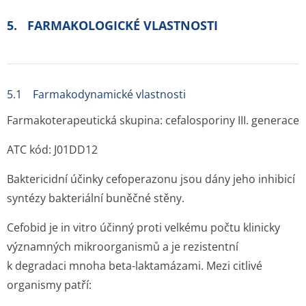
5. FARMAKOLOGICKÉ VLASTNOSTI
5.1 Farmakodynamické vlastnosti
Farmakoterapeutická skupina: cefalosporiny III. generace
ATC kód: J01DD12
Baktericidní účinky cefoperazonu jsou dány jeho inhibicí
syntézy bakteriální buněčné stěny.
Cefobid je
in vitro
účinný proti velkému počtu klinicky
významných mikroorganismů a je rezistentní
k degradaci mnoha beta-laktamázami. Mezi citlivé
organismy patří: