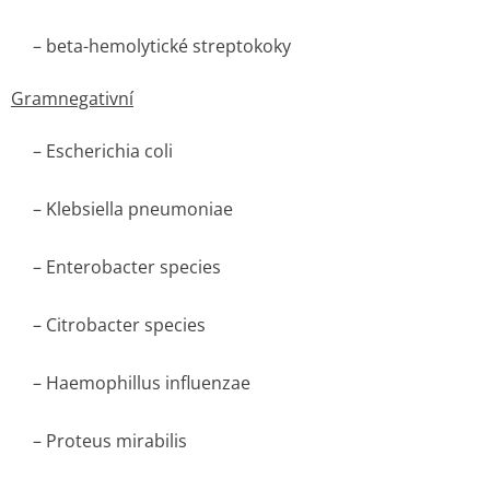
– beta-hemolytické streptokoky
Gramnegativní
–
Escherichia coli
–
Klebsiella pneumoniae
–
Enterobacter species
–
Citrobacter species
–
Haemophillus influenzae
–
Proteus mirabilis