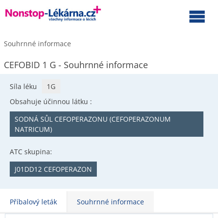
Souhrnné informace
CEFOBID 1 G - Souhrnné informace
Síla léku
1G
Obsahuje účinnou látku :
SODNÁ SŮL CEFOPERAZONU (CEFOPERAZONUM
NATRICUM)
ATC skupina:
J01DD12 CEFOPERAZON
Příbalový leták
Souhrnné informace