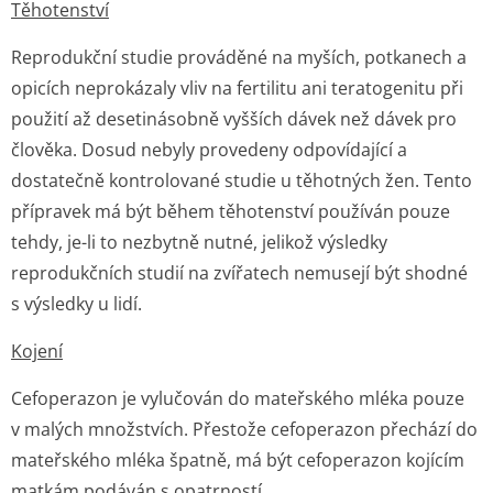
Těhotenství
Reprodukční studie prováděné na myších, potkanech a
opicích neprokázaly vliv na fertilitu ani teratogenitu při
použití až desetinásobně vyšších dávek než dávek pro
člověka. Dosud nebyly provedeny odpovídající a
dostatečně kontrolované studie u těhotných žen. Tento
přípravek má být během těhotenství používán pouze
tehdy, je-li to nezbytně nutné, jelikož výsledky
reprodukčních studií na zvířatech nemusejí být shodné
s výsledky u lidí.
Kojení
Cefoperazon je vylučován do mateřského mléka pouze
v malých množstvích. Přestože cefoperazon přechází do
mateřského mléka špatně, má být cefoperazon kojícím
matkám podáván s opatrností.