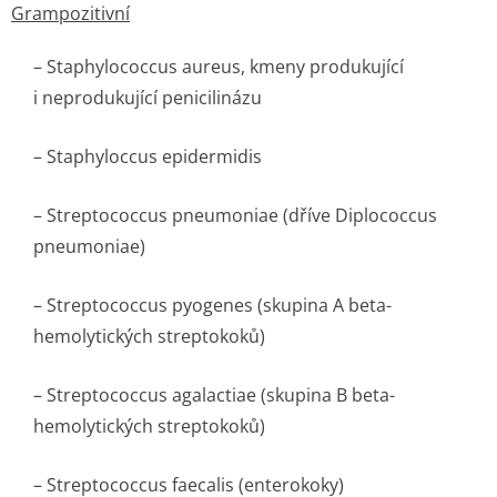
Grampozitivní
–
Staphylococcus aureus,
kmeny produkující
i neprodukující penicilinázu
–
Staphyloccus epidermidis
–
Streptococcus pneumoniae (
dříve
Diplococcus
pneumoniae)
–
Streptococcus pyogenes
(skupina A beta-
hemolytických streptokoků)
–
Streptococcus agalactiae
(skupina B beta-
hemolytických streptokoků)
–
Streptococcus faecalis
(
enterokoky
)