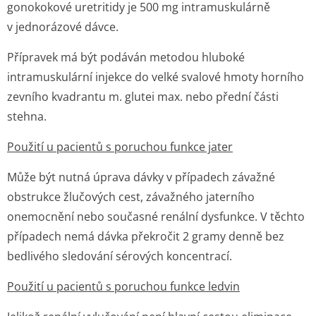
gonokokové uretritidy je 500 mg intramuskulárně
v jednorázové dáv­ce.
Přípravek má být podáván metodou hluboké
intramuskulární injekce do velké svalové hmoty horního
zevního kvadrantu m. glutei max. nebo přední části
stehna.
Použití u pacientů s poruchou funkce jater
Může být nutná úprava dávky v případech závažné
obstrukce žlučových cest, závažného jaterního
onemocnění nebo současné renální dysfunkce. V těchto
případech nemá dávka překročit 2 gramy denně bez
bedlivého sledování sérových koncentrací.
Použití u pacientů s poruchou funkce ledvin