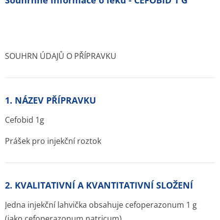
Souhrnné informace o léku - CEFOBID 1 G
SOUHRN ÚDAJŮ O PŘÍPRAVKU
1. NÁZEV PŘÍPRAVKU
Cefobid 1g
Prášek pro injekční roztok
2. KVALITATIVNÍ A KVANTITATIVNÍ SLOŽENÍ
Jedna injekční lahvička obsahuje cefoperazonum 1 g
(jako cefoperazonum natricum).