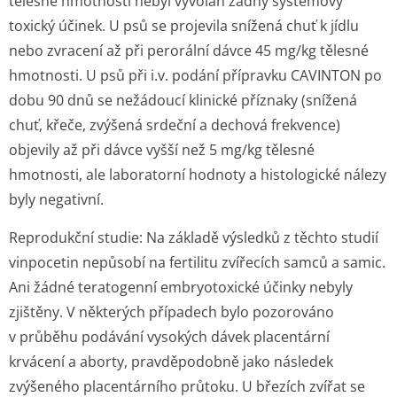
tělesné hmotnosti nebyl vyvolán žádný systémový
toxický účinek. U psů se projevila snížená chuť k jídlu
nebo zvracení až při perorální dávce 45 mg/kg tělesné
hmotnosti. U psů při i.v. podání přípravku CAVINTON po
dobu 90 dnů se nežádoucí klinické příznaky (snížená
chuť, křeče, zvýšená srdeční a dechová frekvence)
objevily až při dávce vyšší než 5 mg/kg tělesné
hmotnosti, ale laboratorní hodnoty a histologické nálezy
byly negativní.
Reprodukční studie:
Na základě výsledků z těchto studií
vinpocetin nepůsobí na fertilitu zvířecích samců a samic.
Ani žádné teratogenní embryotoxické účinky nebyly
zjištěny. V některých případech bylo pozorováno
v průběhu podávání vysokých dávek placentární
krvácení a aborty, pravděpodobně jako následek
zvýšeného placentárního průtoku. U březích zvířat se