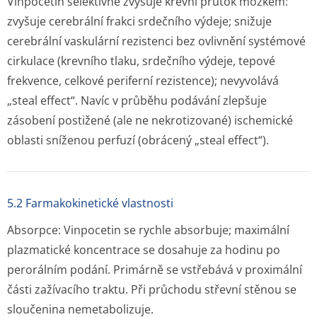
Vinpocetin selektivně zvyšuje krevní průtok mozkem:
zvyšuje cerebrální frakci srdečního výdeje; snižuje
cerebrální vaskulární rezistenci bez ovlivnění systémové
cirkulace (krevního tlaku, srdečního výdeje, tepové
frekvence, celkové periferní rezistence); nevyvolává
„steal effect“. Navíc v průběhu podávání zlepšuje
zásobení postižené (ale ne nekrotizované) ischemické
oblasti sníženou perfuzí (obrácený „steal effect“).
5.2 Farmakokinetické vlastnosti
Absorpce:
Vinpocetin se rychle absorbuje; maximální
plazmatické koncentrace se dosahuje za hodinu po
perorálním podání. Primárně se vstřebává v proximální
části zažívacího traktu. Při průchodu střevní stěnou se
sloučenina nemetabolizuje.