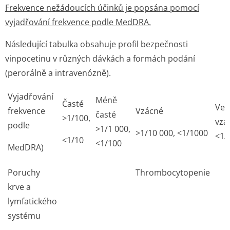
Frekvence nežádoucích účinků je popsána pomocí
vyjadřování frekvence podle MedDRA.
Následující tabulka obsahuje profil bezpečnosti
vinpocetinu v různých dávkách a formách podání
(perorálně a intravenózně).
Vyjadřování
Méně
Časté
Vel
frekvence
Vzácné
časté
>1/100,
vzá
podle
>1/1 000,
>1/10 000, <1/1000
<1/
<1/10
<1/100
MedDRA)
Poruchy
Thrombocytopenie
krve a
lymfatického
systému