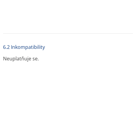
chráněn před světlem.
6.5 Druh obalu a velikost balení
Průhledný, bezbarvý blistr PVC/Al, krabička.
Velikost balení: 30 a 90 tablet.