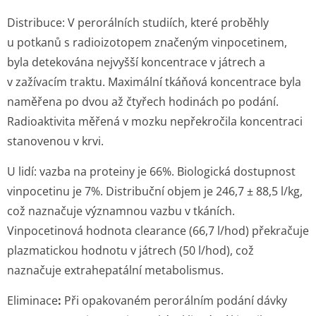
Distribuce:
V perorálních studiích, které proběhly
u potkanů s radioizotopem značeným vinpocetinem,
byla detekována nejvyšší koncentrace v játrech a
v zažívacím traktu. Maximální tkáňová koncentrace byla
naměřena po dvou až čtyřech hodinách po podání.
Radioaktivita měřená v mozku nepřekročila koncentraci
stanovenou v krvi.
U lidí: vazba na proteiny je 66%. Biologická dostupnost
vinpocetinu je 7%. Distribuční objem je 246,7 ± 88,5 l/kg,
což naznačuje významnou vazbu v tkáních.
Vinpocetinová hodnota clearance (66,7 l/hod) překračuje
plazmatickou hodnotu v játrech (50 l/hod), což
naznačuje extrahepatální metabolismus.
Eliminace
:
Při opakovaném perorálním podání dávky