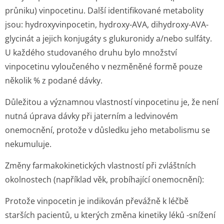
průniku) vinpocetinu. Další identifikované metabolity
jsou: hydroxyvinpocetin, hydroxy-AVA, dihydroxy-AVA-
glycinát a jejich konjugáty s glukuronidy a/nebo sulfáty.
U každého studovaného druhu bylo množství
vinpocetinu vyloučeného v nezměněné formě pouze
několik % z podané dávky.
Důležitou a významnou vlastností vinpocetinu je, že není
nutná úprava dávky při jaterním a ledvinovém
onemocnění, protože v důsledku jeho metabolismu se
nekumuluje.
Změny farmakokinetických vlastností při zvláštních
okolnostech (například věk, probíhající onemocnění):
Protože vinpocetin je indikován převážně k léčbě
starších pacientů, u kterých změna kinetiky léků -snížení