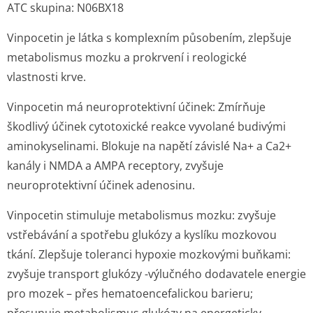
ATC skupina: N06BX18
Vinpocetin je látka s komplexním působením, zlepšuje
metabolismus mozku a prokrvení i reologické
vlastnosti krve.
Vinpocetin má
neuroprotektivní účinek
: Zmírňuje
škodlivý účinek cytotoxické reakce vyvolané budivými
aminokyselinami. Blokuje na napětí závislé Na+ a Ca2+
kanály i NMDA a AMPA receptory, zvyšuje
neuroprotektivní účinek adenosinu.
Vinpocetin stimuluje metabolismus mozku: zvyšuje
vstřebávání a spotřebu glukózy a kyslíku mozkovou
tkání. Zlepšuje toleranci hypoxie mozkovými buňkami:
zvyšuje transport glukózy -výlučného dodavatele energie
pro mozek – přes hematoencefalickou barieru;