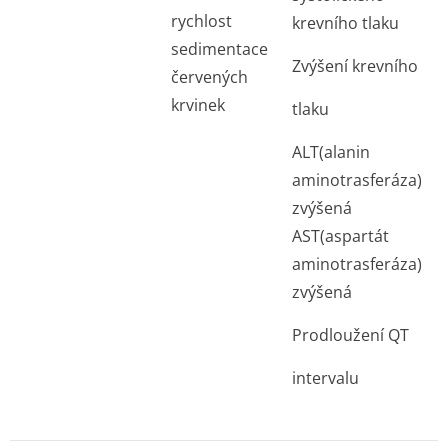
rychlost
krevního tlaku
sedimentace
Zvýšení krevního
červených
krvinek
tlaku
ALT(alanin
aminotrasferáza)
zvýšená
AST(aspartát
aminotrasferáza)
zvýšená
Prodloužení QT
intervalu