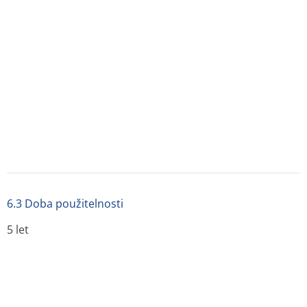
6.6 Zvláštní opatření pro likvidaci přípravku a pro
zacházení s ním
Perorální podání.
Všechen nepoužitý přípravek nebo odpad musí být
zlikvidován v souladu s místními požadavky.