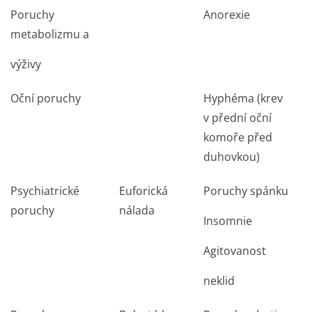
Poruchy
Anorexie
metabolizmu a
výživy
Oční poruchy
Hyphéma (krev
v přední oční
komoře před
duhovkou)
Psychiatrické
Euforická
Poruchy spánku
poruchy
nálada
Insomnie
Agitovanost
neklid