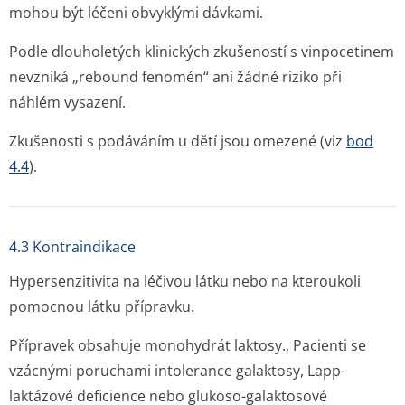
mohou být léčeni obvyklými dávkami.
Podle dlouholetých klinických zkušeností s vinpocetinem
nevzniká „rebound fenomén“ ani žádné riziko při
náhlém vysazení.
Zkušenosti s podáváním u dětí jsou omezené (viz
bod
4.4
).
4.3 Kontraindikace
Hypersenzitivita na léčivou látku nebo na kteroukoli
pomocnou látku přípravku.
Přípravek obsahuje monohydrát laktosy., Pacienti se
vzácnými poruchami intolerance galaktosy, Lapp-
laktázové deficience nebo glukoso-galaktosové