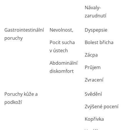
Návaly-
zarudnutí
Gastrointestinální
Nevolnost,
Dyspepsie
poruchy
Pocit sucha
Bolest břicha
v ústech
Zácpa
Abdominální
Průjem
diskomfort
Zvracení
Poruchy kůže a
Svědění
podkoží
Zvýšené pocení
Kopřivka