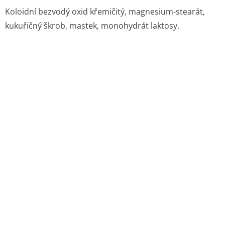
Koloidní bezvodý oxid křemičitý, magnesium-stearát,
kukuřičný škrob, mastek, monohydrát laktosy.
6.2 Inkompatibility
Neuplatňuje se.
6.3 Doba použitelnosti
5 let
6.4 Zvláštní opatření pro uchovávání
Uchovávejte v původním obalu, aby byl přípravek