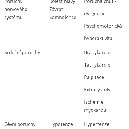
Poruchy
Bolest hlavy
Porucha chuti-
nervového
Závrať
dysgeuzie
systému
Somnolence
Psychomotorická
hyperaktivita
Srdeční poruchy
Bradykardie
Tachykardie
Palpitace
Extrasystoly
Ischemie
myokardu
Cévní poruchy
Hypotenze
Hypertenze