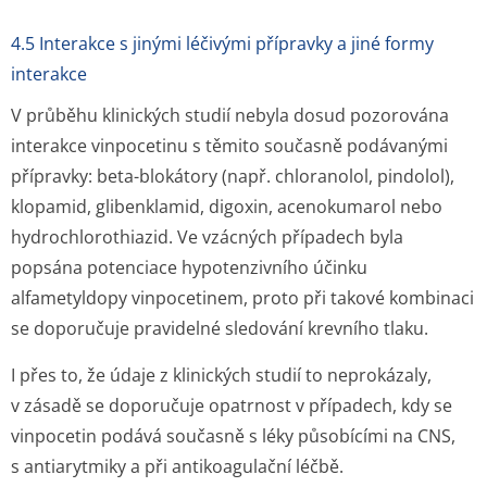
4.5 Interakce s jinými léčivými přípravky a jiné formy
interakce
V průběhu klinických studií nebyla dosud pozorována
interakce vinpocetinu s těmito současně podávanými
přípravky: beta-blokátory (např. chloranolol, pindolol),
klopamid, glibenklamid, digoxin, acenokumarol nebo
hydrochlorothiazid. Ve vzácných případech byla
popsána potenciace hypotenzivního účinku
alfametyldopy vinpocetinem, proto při takové kombinaci
se doporučuje pravidelné sledování krevního tlaku.
I přes to, že údaje z klinických studií to neprokázaly,
v zásadě se doporučuje opatrnost v případech, kdy se
vinpocetin podává současně s léky působícími na CNS,
s antiarytmiky a při antikoagulační léč­bě.