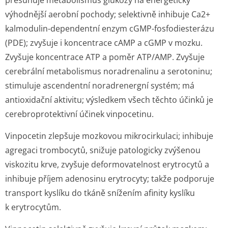
přesunuje metabolismus glukózy na energeticky
výhodnější aerobní pochody; selektivně inhibuje Ca
2+
kalmodulin-dependentní enzym cGMP-fosfodiesterázu
(PDE); zvyšuje i koncentrace cAMP a cGMP v mozku.
Zvyšuje koncentrace ATP a poměr ATP/AMP. Zvyšuje
cerebrální metabolismus noradrenalinu a serotoninu;
stimuluje ascendentní noradrenergní systém; má
antioxidační aktivitu; výsledkem všech těchto účinků je
cerebroprotektivní účinek vinpocetinu.
Vinpocetin zlepšuje mozkovou mikrocirkulaci
; inhibuje
agregaci trombocytů, snižuje patologicky zvýšenou
viskozitu krve, zvyšuje deformovatelnost erytrocytů a
inhibuje příjem adenosinu erytrocyty; takže podporuje
transport kyslíku do tkáně snížením afinity kyslíku
k erytrocytům.