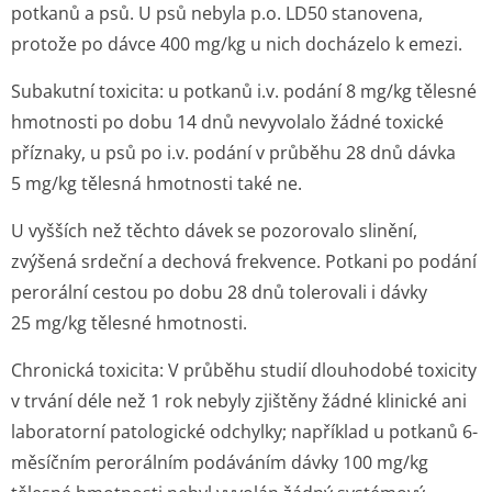
potkanů a psů. U psů nebyla p.o. LD50 stanovena,
protože po dávce 400 mg/kg u nich docházelo k emezi.
Subakutní toxicita:
u potkanů i.v. podání 8 mg/kg tělesné
hmotnosti po dobu 14 dnů nevyvolalo žádné toxické
příznaky, u psů po i.v. podání v průběhu 28 dnů dávka
5 mg/kg tělesná hmotnosti také ne.
U vyšších než těchto dávek se pozorovalo slinění,
zvýšená srdeční a dechová frekvence. Potkani po podání
perorální cestou po dobu 28 dnů tolerovali i dávky
25 mg/kg tělesné hmotnosti.
Chronická toxicita:
V průběhu studií dlouhodobé toxicity
v trvání déle než 1 rok nebyly zjištěny žádné klinické ani
laboratorní patologické odchylky; například u potkanů 6-
měsíčním perorálním podáváním dávky 100 mg/kg