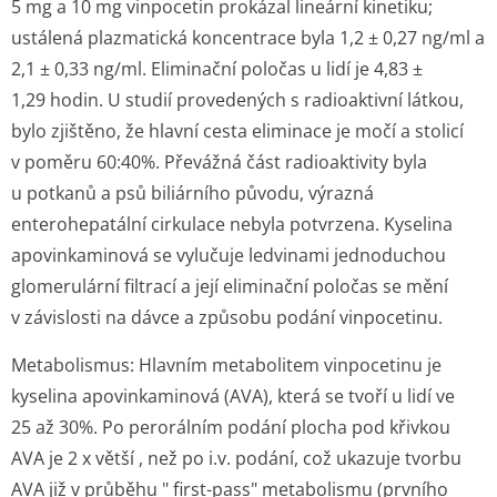
5 mg a 10 mg vinpocetin prokázal
lineární kinetiku
;
ustálená plazmatická koncentrace byla 1,2 ± 0,27 ng/ml a
2,1 ± 0,33 ng/ml.
Eliminační poločas
u lidí je 4,83 ±
1,29 hodin. U studií provedených s radioaktivní látkou,
bylo zjištěno, že hlavní cesta eliminace je močí a stolicí
v poměru 60:40%. Převážná část radioaktivity byla
u potkanů a psů biliárního původu, výrazná
enterohepatální cirkulace nebyla potvrzena. Kyselina
apovinkaminová se vylučuje ledvinami jednoduchou
glomerulární filtrací a její eliminační poločas se mění
v závislosti na dávce a způsobu podání vinpocetinu.
Metabolismus:
Hlavním metabolitem vinpocetinu je
kyselina apovinkaminová (AVA), která se tvoří u lidí ve
25 až 30%. Po perorálním podání plocha pod křivkou
AVA je 2 x větší , než po i.v. podání, což ukazuje tvorbu
AVA již v průběhu " first-pass" metabolismu (prvního