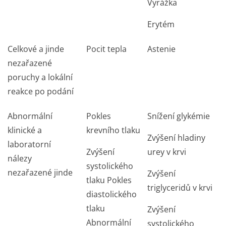
Vyrážka
Erytém
Celkové a jinde
Pocit tepla
Astenie
nezařazené
poruchy a lokální
reakce po podání
Abnormální
Pokles
Snížení glykémie
klinické a
krevního tlaku
Zvýšení hladiny
laboratorní
Zvýšení
urey v krvi
nálezy
systolického
nezařazené jinde
Zvýšení
tlaku Pokles
triglyceridů v krvi
diastolického
tlaku
Zvýšení
Abnormální
systolického