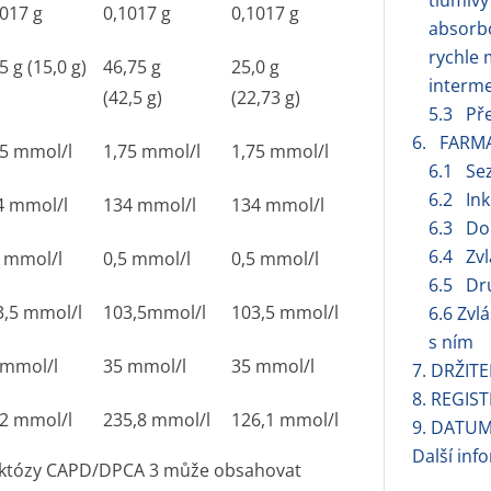
tlumivý
1017 g
0,1017 g
0,1017 g
absorbo
rychle 
5 g (15,0 g)
46,75 g
25,0 g
interme
(42,5 g)
(22,73 g)
5.3 Pře
6. FARM
75 mmol/l
1,75 mmol/l
1,75 mmol/l
6.1 Se
6.2 Ink
4 mmol/l
134 mmol/l
134 mmol/l
6.3 Dob
6.4 Zvl
5 mmol/l
0,5 mmol/l
0,5 mmol/l
6.5 Dru
3,5 mmol/l
103,5mmol/l
103,5 mmol/l
6.6 Zvl
s ním
 mmol/l
35 mmol/l
35 mmol/l
7. DRŽIT
8. REGIST
,2 mmol/l
235,8 mmol/l
126,1 mmol/l
9. DATUM
Další inf
uktózy CAPD/DPCA 3 může obsahovat