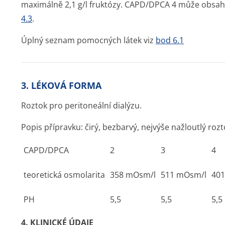
maximálně 2,1 g/l fruktózy. CAPD/DPCA 4 může obsaho
4.3
.
Úplný seznam pomocných látek viz
bod 6.1
3. LÉKOVÁ FORMA
Roztok pro peritoneální dialýzu.
Popis přípravku: čirý, bezbarvý, nejvýše nažloutlý rozt
CAPD/DPCA
2
3
4
teoretická osmolarita
358 mOsm/l
511 mOsm/l
40
PH
5,5
5,5
5,5
4. KLINICKÉ ÚDAJE