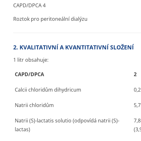
CAPD/DPCA 4
Roztok pro peritoneální dialýzu
2. KVALITATIVNÍ A KVANTITATIVNÍ SLOŽENÍ
1 litr obsahuje:
CAPD/DPCA
2
Calcii chloridům dihydricum
0,
Natrii chloridům
5,7
Natrii (S)-lactatis solutio (odpovídá natrii (S)-
7,8
lactas)
(3,