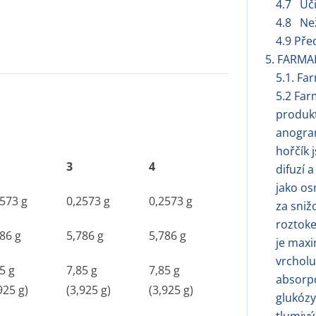
4.7 Úči
4.8 Ne
4.9 Pře
5. FARMA
5.1. Fa
5.2 Far
produkt
anogran
hořčík 
3
4
difuzí 
jako os
2573 g
0,2573 g
0,2573 g
za sniž
roztoke
86 g
5,786 g
5,786 g
je maxi
vrcholu
5 g
7,85 g
7,85 g
absorpc
925 g)
(3,925 g)
(3,925 g)
glukózy