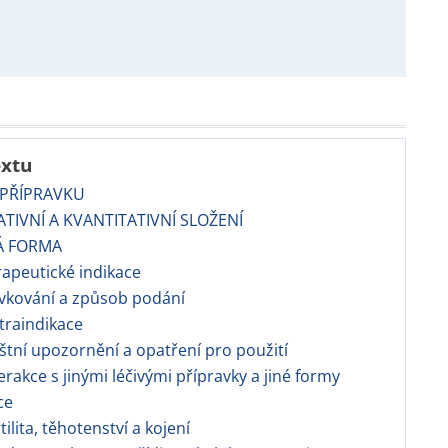
extu
 PŘÍPRAVKU
TATIVNÍ A KVANTITATIVNÍ SLOŽENÍ
Á FORMA
apeutické indikace
vkování a způsob podání
traindikace
áštní upozornění a opatření pro použití
erakce s jinými léčivými přípravky a jiné formy
ce
ilita, těhotenství a kojení