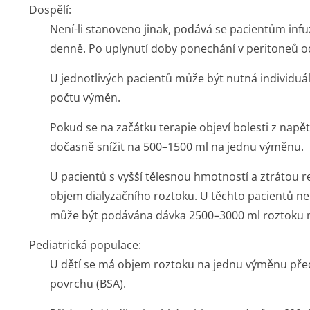
Dospělí:
Není-li stanoveno jinak, podává se pacientům inf
denně. Po uplynutí doby ponechání v peritoneů od
U jednotlivých pacientů může být nutná individuá
počtu výměn.
Pokud se na začátku terapie objeví bolesti z napět
dočasně snížit na 500–1500 ml na jednu výměnu.
U pacientů s vyšší tělesnou hmotností a ztrátou r
objem dialyzačního roztoku. U těchto pacientů nebo
může být podávána dávka 2500–3000 ml roztoku 
Pediatrická populace:
U dětí se má objem roztoku na jednu výměnu pře
povrchu (BSA).