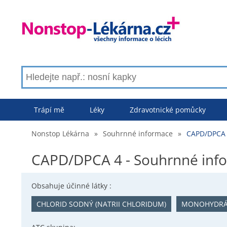
Trápí mě
Léky
Zdravotnické pomůcky
Nonstop Lékárna
»
Souhrnné informace
»
CAPD/DPCA 
CAPD/DPCA 4 - Souhrnné inf
Obsahuje účinné látky :
CHLORID SODNÝ (NATRII CHLORIDUM)
MONOHYDRÁ