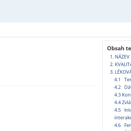
Obsah t
1. NÁZEV
2. KVALI
3. LÉKOV
4.1 Ter
4.2 Dá
4.3 Kon
4.4 Zvl
4.5 Int
interak
4.6 Fert