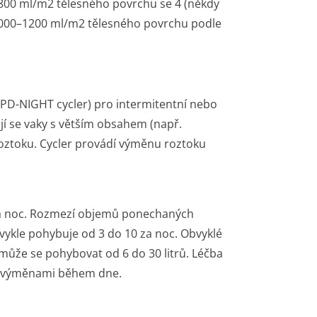
–800 ml/m
2
tělesného povrchu se 4 (někdy
1000–1200 ml/m
2
tělesného povrchu podle
PD-NIGHT
cycler) pro intermitentní nebo
ají se vaky s větším obsahem (např.
roztoku. Cycler provádí výměnu roztoku
 za noc. Rozmezí objemů ponechaných
bvykle pohybuje od 3 do 10 za noc. Obvyklé
e může se pohybovat od 6 do 30 litrů. Léčba
 2 výměnami během dne.