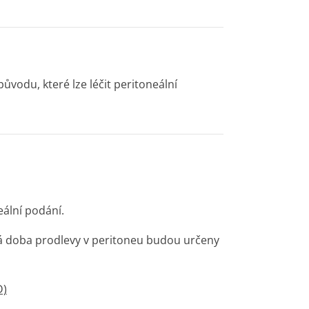
odu, které lze léčit peritoneální
ální podání.
á doba prodlevy v peritoneu budou určeny
D)