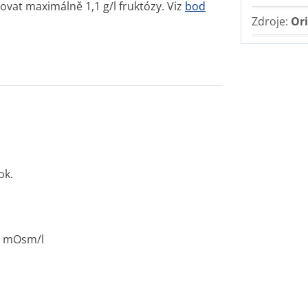
vat maximálně 1,1 g/l fruktózy. Viz
bod
Zdroje:
Ori
ok.
1 mOsm/l