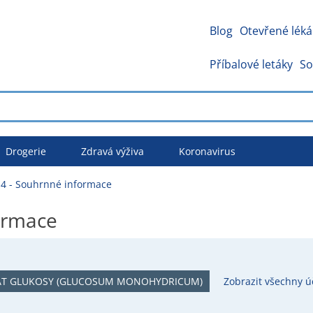
Blog
Otevřené léká
Příbalové letáky
So
Drogerie
Zdravá výživa
Koronavirus
4 - Souhrnné informace
ormace
T GLUKOSY (GLUCOSUM MONOHYDRICUM)
Zobrazit všechny ú