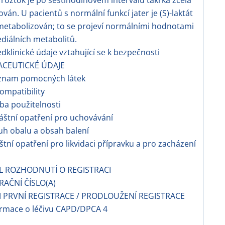
 roztok je po šestihodinovém intervalu takřka zcela
ván. U pacientů s normální funkcí jater je (S)-laktát
metabolizován; to se projeví normálními hodnotami
diálních metabolitů.
dklinické údaje vztahující se k bezpečnosti
ACEUTICKÉ ÚDAJE
znam pomocných látek
ompatibility
a použitelnosti
áštní opatření pro uchovávání
h obalu a obsah balení
áštní opatření pro likvidaci přípravku a pro zacházení
EL ROZHODNUTÍ O REGISTRACI
RAČNÍ ČÍSLO(A)
 PRVNÍ REGISTRACE / PRODLOUŽENÍ REGISTRACE
ormace o léčivu CAPD/DPCA 4