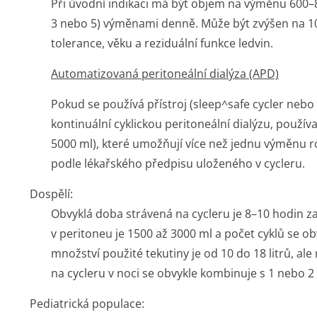
Při úvodní indikaci má být objem na výměnu 600
3 nebo 5) výměnami denně. Může být zvýšen na 
tolerance, věku a reziduální funkce ledvin.
Automatizovaná peritoneální dialýza (APD)
Pokud se používá přístroj
(
sleep^safe
cycler nebo
kontinuální cyklickou peritoneální dialýzu, použív
5000 ml), které umožňují více než jednu výměnu 
podle lékařského předpisu uloženého v cycleru.
Dospělí:
Obvyklá doba strávená na cycleru je 8–10 hodin
v peritoneu je 1500 až 3000 ml a počet cyklů se o
množství použité tekutiny je od 10 do 18 litrů, al
na cycleru v noci se obvykle kombinuje s 1 nebo
Pediatrická populace: