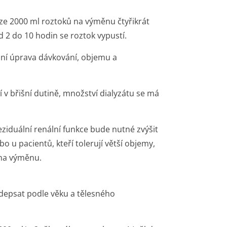
uze 2000 ml roztoků na výměnu čtyřikrát
 2 do 10 hodin se roztok vypustí.
lní úprava dávkování, objemu a
í v břišní dutině, množství dialyzátu se má
eziduální renální funkce bude nutné zvýšit
 u pacientů, kteří tolerují větší objemy,
na výměnu.
depsat podle věku a tělesného