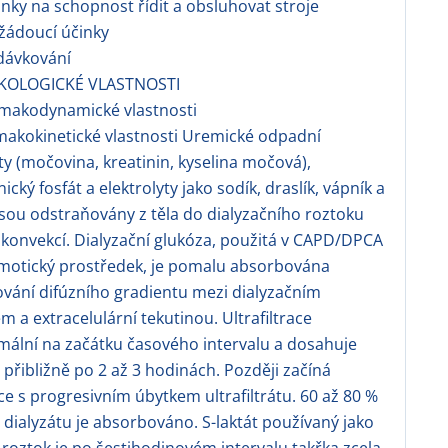
nky na schopnost řídit a obsluhovat stroje
žádoucí účinky
dávkování
KOLOGICKÉ VLASTNOSTI
rmakodynamické vlastnosti
makokinetické vlastnosti Uremické odpadní
y (močovina, kreatinin, kyselina močová),
ický fosfát a elektrolyty jako sodík, draslík, vápník a
jsou odstraňovány z těla do dialyzačního roztoku
a konvekcí. Dialyzační glukóza, použitá v CAPD/DPCA
motický prostředek, je pomalu absorbována
ování difúzního gradientu mezi dialyzačním
m a extracelulární tekutinou. Ultrafiltrace
mální na začátku časového intervalu a dosahuje
 přibližně po 2 až 3 hodinách. Později začíná
e s progresivním úbytkem ultrafiltrátu. 60 až 80 %
 dialyzátu je absorbováno. S-laktát používaný jako