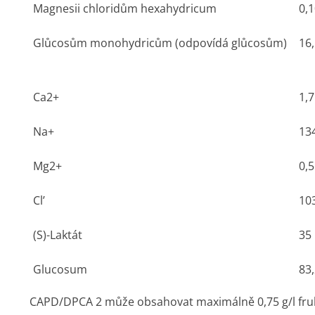
Magnesii chloridům hexahydricum
0,
Glůcosům monohydricům (odpovídá glůcosům)
16,
Ca
2+
1,
Na
+
13
Mg
2+
0,
Cl’
10
(S)-Laktát
35
Glucosum
83
CAPD/DPCA 2 může obsahovat maximálně 0,75 g/l fr