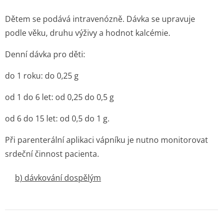
Dětem se podává intravenózně. Dávka se upravuje
podle věku, druhu výživy a hodnot kalcémie.
Denní dávka pro děti:
do 1 roku: do 0,25 g
od 1 do 6 let: od 0,25 do 0,5 g
od 6 do 15 let: od 0,5 do 1 g.
Při parenterální aplikaci vápníku je nutno monitorovat
srdeční činnost pacienta.
b) dávkování dospělým