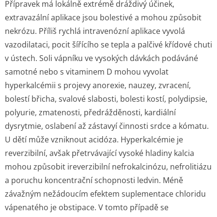
Přípravek má lokálně extrémě dráždivý účinek,
extravazální aplikace jsou bolestivé a mohou způsobit
nekrózu. Příliš rychlá intravenózní aplikace vyvolá
vazodilataci, pocit šířícího se tepla a palčivé křídové chuti
v ústech. Soli vápníku ve vysokých dávkách podáváné
samotné nebo s vitaminem D mohou vyvolat
hyperkalcémii s projevy anorexie, nauzey, zvracení,
bolestí břicha, svalové slabosti, bolesti kostí, polydipsie,
polyurie, zmatenosti, předrážděnosti, kardiální
dysrytmie, oslabení až zástavyí činnosti srdce a kómatu.
U dětí může vzniknout acidóza. Hyperkalcémie je
reverzibilní, avšak přetrvávající vysoké hladiny kalcia
mohou způsobit ireverzibilní nefrokalcinózu, nefrolitiázu
a poruchu koncentrační schopnosti ledvin. Méně
závažným nežádoucím efektem suplementace chloridu
vápenatého je obstipace. V tomto případě se