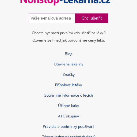
Kontakt
Blog
Tuková bulka pod kůží
Příčiny a léčba průjmu
Nitroděložní tělísko – cena, spolehlivost, rizika, hormony
Jarní detox těla i mysli
Bolest břicha
Czech Republic nonstop-lekarna.cz