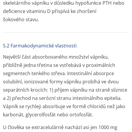
skeletárního vápníku v důsledku hypofunkce PTH nebo
deficience vitaminu D přispívá ke zhoršení
šokového stavu.
5.2 Farmakodynamické vlastnosti
Největší část absorbovaného množství vápníku,
přibližně jedna třetina se vstřebává v proximálních
segmentech tenkého střeva. Intestinální absorpce
solubilní, ionizované formy vápníku probíhá ve dvou
separátních krocích: 1) příjem vápníku na straně sliznice
a 2) přechod na serózní stranu intestinálního epitelia.
Vápník se rychleji absorbuje ve formě chloridů než jako
karbonát, glycerolfosfát nebo ortofosfát.
U člověka se extracelulárně nachází asi jen 1000 mg