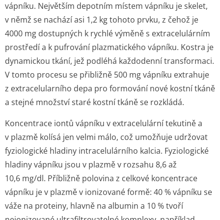
vápníku. Největším depotním místem vápníku je skelet,
v němž se nachází asi 1,2 kg tohoto prvku, z čehož je
4000 mg dostupných k rychlé výměně s extracelulárním
prostředí a k pufrování plazmatického vápníku. Kostra je
dynamickou tkání, jež podléhá každodenní transformaci.
V tomto procesu se přibližně 500 mg vápníku extrahuje
z extracelularního depa pro formování nové kostní tkáně
a stejné množství staré kostní tkáně se rozkládá.
Koncentrace iontů vápníku v extracelulární tekutině a
v plazmě kolísá jen velmi málo, což umožňuje udržovat
fyziologické hladiny intracelulárního kalcia. Fyziologické
hladiny vápníku jsou v plazmě v rozsahu 8,6 až
10,6 mg/dl. Příbližně polovina z celkové koncentrace
vápníku je v plazmě v ionizované formě: 40 % vápníku se
váže na proteiny, hlavně na albumin a 10 % tvoří
neionizované ultrafiltrovatelné komplexy, například