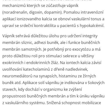
mechanizmů kterých se zúčastňuje vápník
(noradrenalin, digoxin, dopamin). Pomalou intravenózní
aplikací ionizovaného kalcia se obnoví vaskulární tonus a
upraví se srdeční kontraktilita u pacientů s hypokalcémií.
Vápník sehrává důležitou úlohu pro udržení integrity
membrán sliznic, adhezi buněk, ale i funkce buněčních
membrán samotných. Je potřebný pro exocytózu a má
proto důležitou roli pro stimulaci sekrece u většiny
exokrinních i endokrinních žláz. Na iontech kalcia závisí
uvolňování katecholaminů z dřeně nadledvinek,
neuromediátorů na synapsích, histaminu ze žírných
buněk atd. Aplikace solí vápníku je indikována v šokových
stavech, kdy dochází v organizmu ke zvýšení
propustnosti buněčných membrán a tím k úniku vápníku
z vaskulárního systému. Snížená schopnost mobilizace