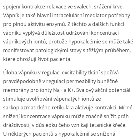
spojení kontrakce-relaxace ve svalech, srážení krve.
Vápník je také hlavní intracelulární mediator potřebný
pro plnou aktivitu enzymů. Z těchto a dalších funkcí
vápníku vyplývá důležitost udržování koncentrací
vápníkových iontů, protože hypokalcémie se může také
manifestovat patologickými stavy s těžkým průběhem,
které ohrožují život pacienta.
Úloha vápníku v regulaci excitability tkání spočívá
pravděpodobně v regulaci permeability buněčné
membrány pro ionty Na+ a K+. Svalový akční potenciál
stimuluje uvolňování vápenatých iontů ze
sarkoplazmatického retikula a aktivuje kontrakci. Mírné
snížení koncentrace vápníku může značně snížit práh
dráždivosti, v důsledku čeho vznikají tetanické křeče.
U některých pacientů s hypokalcémií se snížená