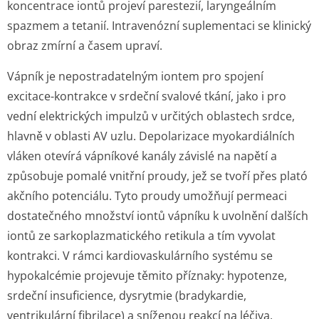
koncentrace iontů projeví parestezií, laryngeálním
spazmem a tetanií. Intravenózní suplementaci se klinický
obraz zmírní a časem upraví.
Vápník je nepostradatelným iontem pro spojení
excitace-kontrakce v srdeční svalové tkání, jako i pro
vední elektrických impulzů v určitých oblastech srdce,
hlavně v oblasti AV uzlu. Depolarizace myokardiálních
vláken otevírá vápníkové kanály závislé na napětí a
způsobuje pomalé vnitřní proudy, jež se tvoří přes plató
akčního potenciálu. Tyto proudy umožňují permeaci
dostatečného množství iontů vápníku k uvolnění dalších
iontů ze sarkoplazmatického retikula a tím vyvolat
kontrakci. V rámci kardiovaskulárního systému se
hypokalcémie projevuje těmito příznaky: hypotenze,
srdeční insuficience, dysrytmie (bradykardie,
ventrikulární fibrilace) a sníženou reakcí na léčiva,