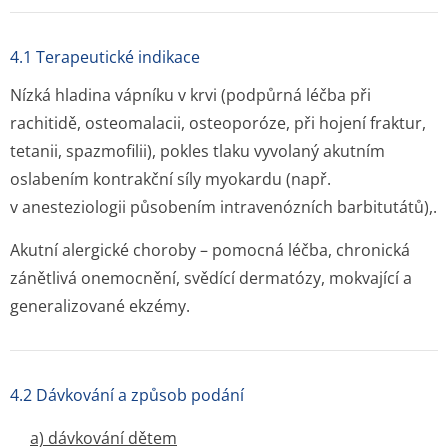
4.1 Terapeutické indikace
Nízká hladina vápníku v krvi (podpůrná léčba při
rachitidě, osteomalacii, osteoporóze, při hojení fraktur,
tetanii, spazmofilii), pokles tlaku vyvolaný akutním
oslabením kontrakční síly myokardu (např.
v anesteziologii působením intravenózních barbitutátů),.
Akutní alergické choroby – pomocná léčba, chronická
zánětlivá onemocnění, svědící dermatózy, mokvající a
generalizované ekzémy.
4.2 Dávkování a způsob podání
a) dávkování dětem