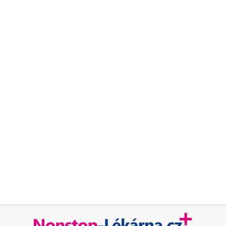
Chcete být mezi prvními kdo ušetří za léky ?
Ozveme se hned jak porovnáme ceny léků.
Blog
Otevřené lékárny
Značky
Příbalové letáky
Souhrnné informace o lécích
Účinné látky
ATC skupiny
Pravidla a podmínky používání
Zásady ochrany osobních údajů