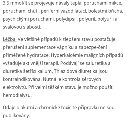
3,5 mmol/l) se projevuje návaly tepla, poruchami mikce,
poruchami chuti, periferní vazodilatací, bolestmi břicha,
psychickými poruchami, polydipsií, polyurií,,polyurii a
svalovou slabostí.
Léčba:
Ve většině případů k zlepšení stavu postačuje
přerušení suplementace vápníku a zabezpe-čení
přiměřené hydratace. Hyperkalcémie maligních případů
vyžaduje aktivnější terapii. Podávají se saluretika a
diuretika šetřící kalium. Thiazidová diuretika jsou
kontraindikována. Nutná je kontrola sérových
elektrolytů. Při velmi těžkém stavu je možno použít
hemodialyzu.
Údaje o akutní a chronické toxicitě přípravku nejsou
publikovány.