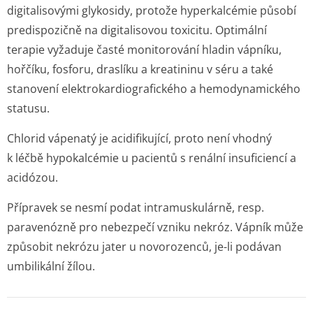
digitalisovými glykosidy, protože hyperkalcémie působí
predispozičně na digitalisovou toxicitu. Optimální
terapie vyžaduje časté monitorování hladin vápníku,
hořčíku, fosforu, draslíku a kreatininu v séru a také
stanovení elektrokardio­grafického a hemodynamického
statusu.
Chlorid vápenatý je acidifikující, proto není vhodný
k léčbě hypokalcémie u pacientů s renální insuficiencí a
acidózou.
Přípravek se nesmí podat intramuskulárně, resp.
paravenózně pro nebezpečí vzniku nekróz. Vápník může
způsobit nekrózu jater u novorozenců, je-li podávan
umbilikální žílou.