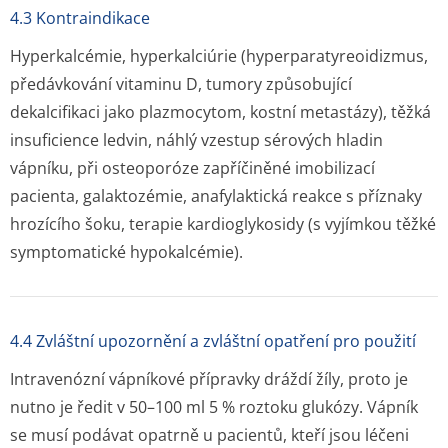
4.3 Kontraindikace
Hyperkalcémie, hyperkalciúrie (hyperparatyre­oidizmus,
předávkování vitaminu D, tumory způsobující
dekalcifikaci jako plazmocytom, kostní metastázy), těžká
insuficience ledvin, náhlý vzestup sérových hladin
vápníku, při osteoporóze zapříčiněné imobilizací
pacienta, galaktozémie, anafylaktická reakce s příznaky
hrozícího šoku, terapie kardioglykosidy (s vyjímkou těžké
symptomatické hypokalcémie).
4.4 Zvláštní upozornění a zvláštní opatření pro použití
Intravenózní vápníkové přípravky dráždí žíly, proto je
nutno je ředit v 50–100 ml 5 % roztoku glukózy. Vápník
se musí podávat opatrně u pacientů, kteří jsou léčeni