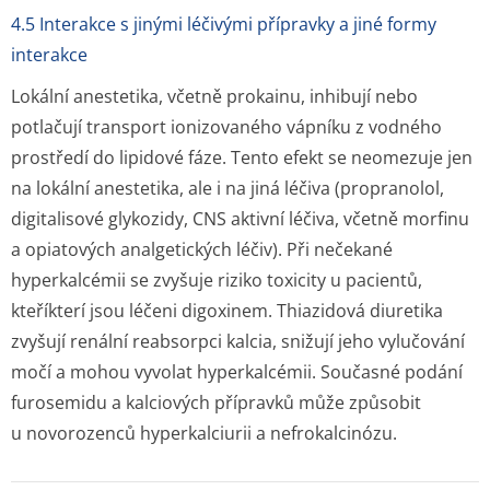
4.5 Interakce s jinými léčivými přípravky a jiné formy
interakce
Lokální anestetika, včetně prokainu, inhibují nebo
potlačují transport ionizovaného vápníku z vodného
prostředí do lipidové fáze. Tento efekt se neomezuje jen
na lokální anestetika, ale i na jiná léčiva (propranolol,
digitalisové glykozidy, CNS aktivní léčiva, včetně morfinu
a opiatových analgetických léčiv). Při nečekané
hyperkalcémii se zvyšuje riziko toxicity u pacientů,
kteříkterí jsou léčeni digoxinem. Thiazidová diuretika
zvyšují renální reabsorpci kalcia, snižují jeho vylučování
močí a mohou vyvolat hyperkalcémii. Současné podání
furosemidu a kalciových přípravků může způsobit
u novorozenců hyperkalciurii a nefrokalcinózu.