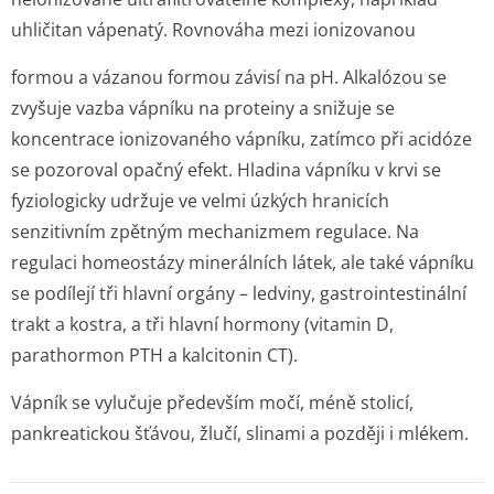
uhličitan vápenatý. Rovnováha mezi ionizovanou
formou a vázanou formou závisí na pH. Alkalózou se
zvyšuje vazba vápníku na proteiny a snižuje se
koncentrace ionizovaného vápníku, zatímco při acidóze
se pozoroval opačný efekt. Hladina vápníku v krvi se
fyziologicky udržuje ve velmi úzkých hranicích
senzitivním zpětným mechanizmem regulace. Na
regulaci homeostázy minerálních látek, ale také vápníku
se podílejí tři hlavní orgány – ledviny, gastrointestinální
trakt a kostra, a tři hlavní hormony (vitamin D,
parathormon PTH a kalcitonin CT).
Vápník se vylučuje především močí, méně stolicí,
pankreatickou šťávou, žlučí, slinami a později i mlékem.