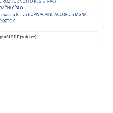
EL ROZHODNUTÍ O REGISTRACI
TRAČNÍ ČÍSLO
formace o léčivu BUPIVACAINE ACCORD 5 MG/ML
 ROZTOK
ginál PDF (sukl.cz)