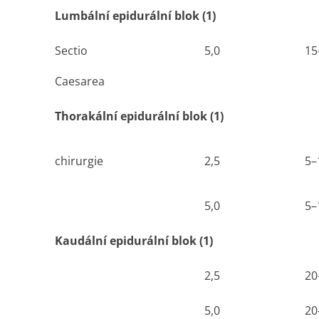
Lumbální epidurální blok (1)
Sectio
5,0
15
Caesarea
Thorakální epidurální blok (1)
chirurgie
2,5
5–
5,0
5–
Kaudální epidurální blok (1)
2,5
20
5,0
20