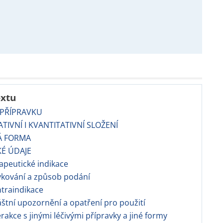
extu
 PŘÍPRAVKU
ATIVNÍ I KVANTITATIVNÍ SLOŽENÍ
Á FORMA
KÉ ÚDAJE
rapeutické indikace
vkování a způsob podání
ntraindikace
láštní upozornění a opatření pro použití
terakce s jinými léčivými přípravky a jiné formy