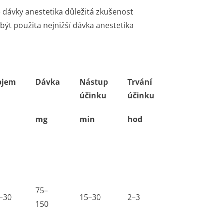
 dávky anestetika důležitá zkušenost
 být použita nejnižší dávka anestetika
bjem
Dávka
Nástup
Trvání
účinku
účinku
l
mg
min
hod
75–
–30
15–30
2–3
150