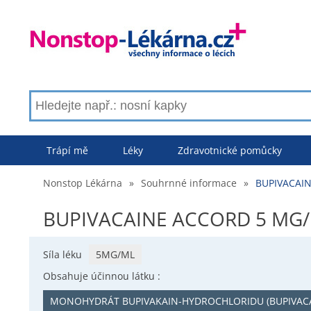
Trápí mě
Léky
Zdravotnické pomůcky
Nonstop Lékárna
»
Souhrnné informace
»
BUPIVACAIN
BUPIVACAINE ACCORD 5 MG/M
Síla léku
5MG/ML
Obsahuje účinnou látku :
MONOHYDRÁT BUPIVAKAIN-HYDROCHLORIDU (BUPIVA