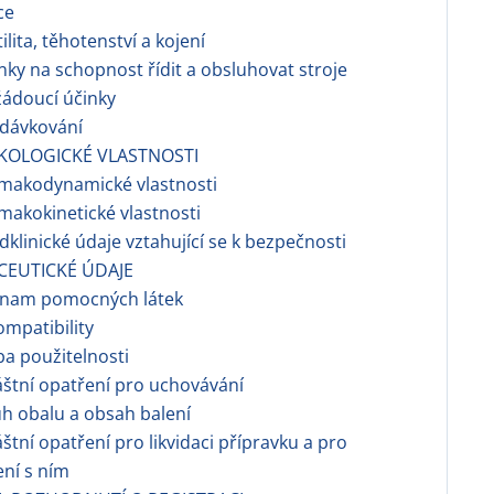
ce
tilita, těhotenství a kojení
inky na schopnost řídit a obsluhovat stroje
žádoucí účinky
edávkování
KOLOGICKÉ VLASTNOSTI
rmakodynamické vlastnosti
rmakokinetické vlastnosti
edklinické údaje vztahující se k bezpečnosti
CEUTICKÉ ÚDAJE
eznam pomocných látek
ompatibility
ba použitelnosti
láštní opatření pro uchovávání
uh obalu a obsah balení
láštní opatření pro likvidaci přípravku a pro
ní s ním