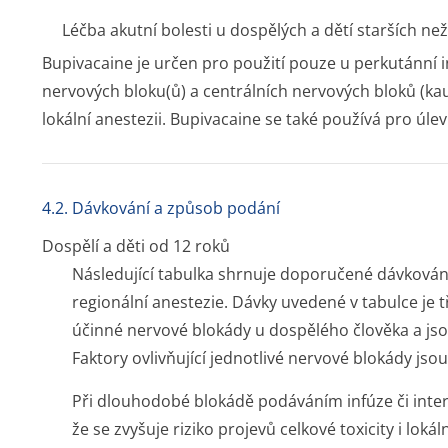
Léčba akutní bolesti u dospělých a dětí starších než
Bupivacaine je určen pro použití pouze u perkutánní in
nervových bloku(ů) a centrálních nervových bloků (ka
lokální anestezii. Bupivacaine se také používá pro úl
4.2. Dávkování a způsob podání
Dospělí a děti od 12 roků
Následující tabulka shrnuje doporučené dávkování
regionální anestezie. Dávky uvedené v tabulce je 
účinné nervové blokády u dospělého člověka a js
Faktory ovlivňující jednotlivé nervové blokády js
Při dlouhodobé blokádě podáváním infúze či interm
že se zvyšuje riziko projevů celkové toxicity i lokál