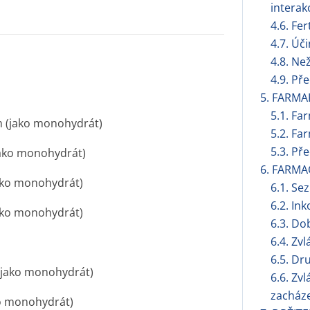
interak
4.6. Fer
4.7. Úč
4.8. Ne
4.9. Př
5. FARMA
5.1. Fa
m (jako monohydrát)
5.2. Fa
5.3. Př
jako monohydrát)
6. FARMA
ako monohydrát)
6.1. S
6.2. Ink
ako monohydrát)
6.3. Do
6.4. Zv
6.5. Dr
(jako monohydrát)
6.6. Zv
zacháze
ko monohydrát)