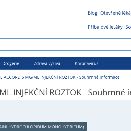
Blog
Otevřené léká
Příbalové letáky
So
Drogerie
Zdravá výživa
Koronavirus
E ACCORD 5 MG/ML INJEKČNÍ ROZTOK - Souhrnné informace
L INJEKČNÍ ROZTOK - Souhrnné i
CAINI HYDROCHLORIDUM MONOHYDRICUM)