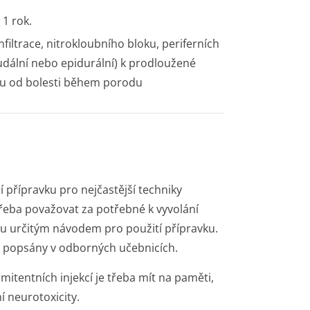
 1 rok.
filtrace, nitrokloubního bloku, periferních
udální nebo epidurální) k prodloužené
evu od bolesti během porodu
 přípravku pro nejčastější techniky
třeba považovat za potřebné k vyvolání
ou určitým návodem pro použití přípravku.
ou popsány v odborných učebnicích.
itentních injekcí je třeba mít na paměti,
ní neurotoxicity.