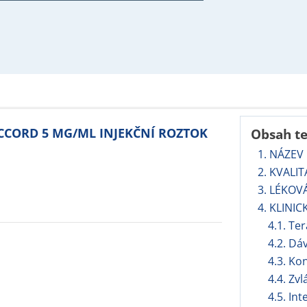
ACCORD 5 MG/ML INJEKČNÍ ROZTOK
Obsah t
1. NÁZEV
2. KVALIT
3. LÉKOV
4. KLINIC
4.1. Te
4.2. Dá
4.3. Ko
4.4. Zv
4.5. In