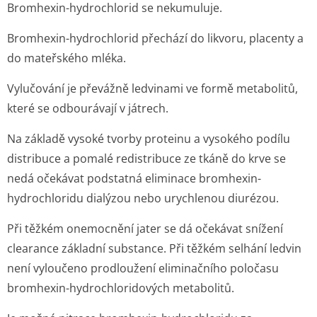
Bromhexin-hydrochlorid se nekumuluje.
Bromhexin-hydrochlorid přechází do likvoru, placenty a
do mateřského mléka.
Vylučování je převážně ledvinami ve formě metabolitů,
které se odbourávají v játrech.
Na základě vysoké tvorby proteinu a vysokého podílu
distribuce a pomalé redistribuce ze tkáně do krve se
nedá očekávat podstatná eliminace bromhexin-
hydrochloridu dialýzou nebo urychlenou diurézou.
Při těžkém onemocnění jater se dá očekávat snížení
clearance základní substance. Při těžkém selhání ledvin
není vyloučeno prodloužení eliminačního poločasu
bromhexin-hydrochloridových metabolitů.