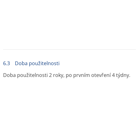
6.6 Zvláštní opatření pro likvidaci přípravku a pro
zacházení s ním
Veškerý nepoužitý léčivý přípravek nebo odpad musí být
zlikvidován v souladu s místními požadavky.