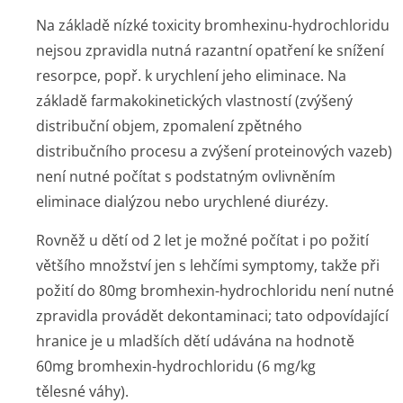
Na základě nízké toxicity bromhexinu-hydrochloridu
nejsou zpravidla nutná razantní opatření ke snížení
resorpce, popř. k urychlení jeho eliminace. Na
základě farmakokinetických vlastností (zvýšený
distribuční objem, zpomalení zpětného
distribučního procesu a zvýšení proteinových vazeb)
není nutné počítat s podstatným ovlivněním
eliminace dialýzou nebo urychlené diurézy.
Rovněž u dětí od 2 let je možné počítat i po požití
většího množství jen s lehčími symptomy, takže při
požití do 80mg bromhexin-hydrochloridu není nutné
zpravidla provádět dekontaminaci; tato odpovídající
hranice je u mladších dětí udávána na hodnotě
60mg bromhexin-hydrochloridu (6 mg/kg
tělesné váhy).