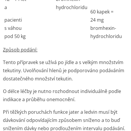
a
hydrochloridu
60 kapek =
pacienti
24 mg
s váhou
bromhexin-
pod 50 kg
hydrochloridu
Způsob podání:
Tento přípravek se užívá po jídle a s velkým množstvím
tekutiny. Uvolňování hlenů je podporováno podáváním
dostatečného množství tekutin.
O délce léčby je nutno rozhodnout individuálně podle
indikace a průběhu onemocnění.
Při těžkých poruchách funkce jater a ledvin musí být
dávkování odpovídajícím způsobem sníženo a to buď
snížením dávky nebo prodloužením intervalu podávání.