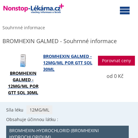
Souhrnné informace
BROMHEXIN GALMED - Souhrnné informace
BROMHEXIN GALMED -
Porovnat ceny
12MG/ML POR GTT SOL
30ML
BROMHEXIN
od 0 Kč
GALMED -
12MG/ML POR
GTT SOL 30ML
Síla léku
12MG/ML
Obsahuje účinnou látku :
BROMHEXIN-HYDROCHLORID (BROMHEXINI
HYDROCHLORIDUM)