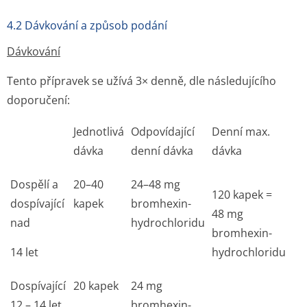
4.2 Dávkování a způsob podání
Dávkování
Tento přípravek se užívá 3× denně, dle následujícího
doporučení:
Jednotlivá
Odpovídající
Denní max.
dávka
denní dávka
dávka
Dospělí a
20–40
24–48 mg
120 kapek =
dospívající
kapek
bromhexin-
48 mg
nad
hydrochloridu
bromhexin-
14 let
hydrochloridu
Dospívající
20 kapek
24 mg
12 – 14 let
bromhexin-