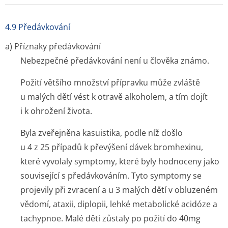
4.9 Předávkování
a) Příznaky předávkování
Nebezpečné předávkování není u člověka známo.
Požití většího množství přípravku může zvláště
u malých dětí vést k otravě alkoholem, a tím dojít
i k ohrožení života.
Byla zveřejněna kasuistika, podle níž došlo
u 4 z 25 případů k převýšení dávek bromhexinu,
které vyvolaly symptomy, které byly hodnoceny jako
související s předávkováním. Tyto symptomy se
projevily při zvracení a u 3 malých dětí v obluzeném
vědomí, ataxii, diplopii, lehké metabolické acidóze a
tachypnoe. Malé děti zůstaly po požití do 40mg