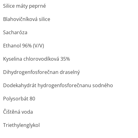
Silice máty peprné
Blahovičníková silice
Sacharóza
Ethanol 96% (V/V)
Kyselina chlorovodíková 35%
Dihydrogenfos­forečnan draselný
Dodekahydrát hydrogenfosfo­rečnanu sodného
Polysorbát 80
Čištěná voda
Triethylenglykol