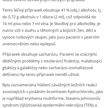
Tento léčivý přípravek obsahuje 41 % (obj.) alkoholu, tj.
do 0,72 g alkoholu v 1 dávce (2 ml), což odpovídá do
16 ml piva nebo 7 ml vína. Je škodlivý pro alkoholiky. Je
nutno vzít v úvahu u těhotných a kojících žen, dětí a
vysoce rizikových skupin, jako jsou pacienti s jaterním
onemocněním nebo epilepsií.
Přípravek obsahuje sacharózu. Pacienti se vzácnými
dědičnými problémy s intolerancí fruktózy, malabsopcí
glukózy a galaktózy nebo sacharázo-izomaltázové
deficienci by tento přípravek neměli užívat.
Byla zaznamenána hlášení závažných kožních reakcí
souvisejících s podáním bromhexin-hydrochloridu, jako
je například erythema multiforme, Stevens-Johnsonův
syndrom (SJS)/toxická epidermální nekrolýza (TEN) a