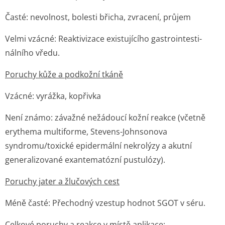
Časté: nevolnost, bolesti břicha, zvracení, průjem
Velmi vzácné: Reaktivizace existujícího gastrointesti­
nálního vředu.
Poruchy kůže a podkožní tkáně
Vzácné: vyrážka, kopřivka
Není známo: závažné nežádoucí kožní reakce (včetně
erythema multiforme, Stevens-Johnsonova
syndromu/toxické epidermální nekrolýzy a akutní
generalizované exantematózní pustulózy).
Poruchy jater a žlučových cest
Méně časté: Přechodný vzestup hodnot SGOT v séru.
Celkové poruchy a reakce v místě aplikace: