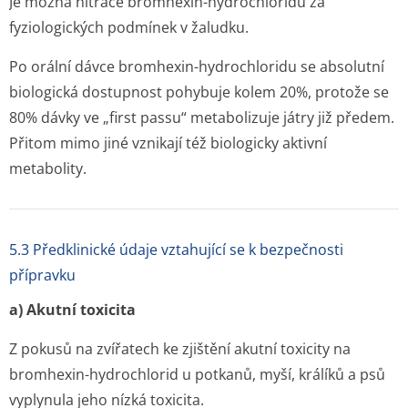
Je možná nitrace bromhexin-hydrochloridu za
fyziologických podmínek v žaludku.
Po orální dávce bromhexin-hydrochloridu se absolutní
biologická dostupnost pohybuje kolem 20%, protože se
80% dávky ve „first passu“ metabolizuje játry již předem.
Přitom mimo jiné vznikají též biologicky aktivní
metabolity.
5.3 Předklinické údaje vztahující se k bezpečnosti
přípravku
a) Akutní toxicita
Z pokusů na zvířatech ke zjištění akutní toxicity na
bromhexin-hydrochlorid u potkanů, myší, králíků a psů
vyplynula jeho nízká toxicita.