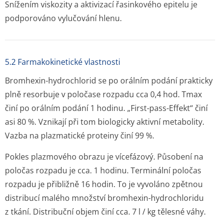
Snížením viskozity a aktivizací řasinkového epitelu je
podporováno vylučování hlenu.
5.2 Farmakokinetické vlastnosti
Bromhexin-hydrochlorid se po orálním podání prakticky
plně resorbuje v poločase rozpadu cca 0,4 hod. Tmax
činí po orálním podání 1 hodinu. „First-pass-Effekt“ činí
asi 80 %. Vznikají při tom biologicky aktivní metabolity.
Vazba na plazmatické proteiny činí 99 %.
Pokles plazmového obrazu je vícefázový. Působení na
poločas rozpadu je cca. 1 hodinu. Terminální poločas
rozpadu je přibližně 16 hodin. To je vyvoláno zpětnou
distribucí malého množství bromhexin-hydrochloridu
z tkání. Distribuční objem činí cca. 7 l / kg tělesné váhy.