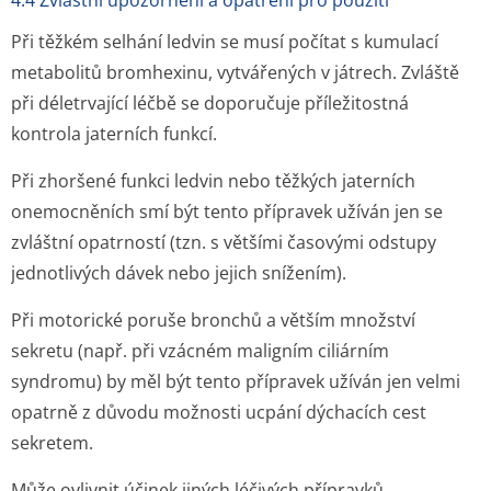
4.4 Zvláštní upozornění a opatření pro použití
Při těžkém selhání ledvin se musí počítat s kumulací
metabolitů bromhexinu, vytvářených v játrech. Zvláště
při déletrvající léčbě se doporučuje příležitostná
kontrola jaterních funkcí.
Při zhoršené funkci ledvin nebo těžkých jaterních
onemocněních smí být tento přípravek užíván jen se
zvláštní opatrností (tzn. s většími časovými odstupy
jednotlivých dávek nebo jejich snížením).
Při motorické poruše bronchů a větším množství
sekretu (např. při vzácném maligním ciliárním
syndromu) by měl být tento přípravek užíván jen velmi
opatrně z důvodu možnosti ucpání dýchacích cest
sekretem.
Může ovlivnit účinek jiných léčivých přípravků.