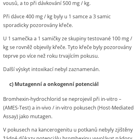
vousů, a to při dávkování 500 mg / kg.
Při dávce 400 mg / kg byly u 1 samce a 3 samic
sporadicky pozorovány křeče.
U 1 samečka a 1 samičky ze skupiny testované 100 mg /
kg se rovněž objevily křeče. Tyto křeče byly pozorovány
teprve po více než roku trvajícím pokusu.
Další výskyt intoxikací nebyl zaznamenán.
c) Mutagenní a onkogenní potenciál
Bromhexin-hydrochlorid se neprojevil při in-vitro –
(AMES-Test) a in-vivo / in-vitro pokusech (Host-Mediated
Assay) jako mutagen.
V pokusech na kancerogenitu u potkanů nebyly zjištěny
žádné důkazy potenciálu bromhexinu vyvolávat nádory.