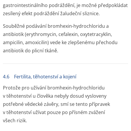
gastrointesti­nálního podráždění, je možné předpokládat
zesílený efekt podráždění žaludeční sliznice.
Souběžné podávání bromhexin-hydrochloridu a
antibiotik (erythromycin, cefalexin, oxytetracyklin,
ampicilin, amoxicilin) vede ke zlepšenému přechodu
antibiotik do plicní tkáně.
4.6 Fertilita, těhotenství a kojení
Protože pro užívání bromhexin-hydrochloridu
v těhotenství u člověka nebyly dosud vysloveny
potřebné vědecké závěry, smí se tento přípravek
v těhotenství užívat pouze po přísném zvážení
všech rizik.