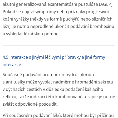
akutní generalizovaná exantematózní pustulóza (AGEP).
Pokud se objeví symptomy nebo příznaky progresivní
kožní vyrážky (někdy ve formě puchýřů nebo slizničních
lézí), je nutno neprodleně ukončit podávání bromhexinu
a vyhledat lékařskou pomoc.
4.5 Interakce s jinými léčivými přípravky a jiné formy
interakce
Současné podávání bromhexin-hydrochloridu
s antitusiky může vyvolat nadměrné hromadění sekretu
v dýchacích cestách v důsledku potlačení kašlacího
reflexu, takže indikaci této kombinované terapie je nutné
zvlášť odpovědně posoudit.
Při současném podávání léků, které mohou být příčinou