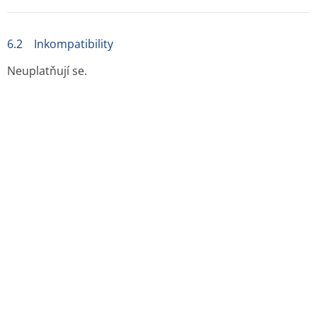
Lahvička z hnědého skla s pojistným PE uzávěrem a PE
kapacím zařízením.
Velikost balení: 20 ml, 30 ml
Na trhu nemusí být všechny velikosti balení.