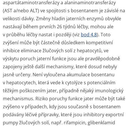
aspartátamino­transferázy a alaninaminotran­sferázy
(AST a/nebo ALT) ve spojitosti s bosentanem je závislé na
velikosti dávky. Změny hladin jaterních enzymů obvykle
nastávají během prvních 26 týdnů léčby, mohou ale
v průběhu léčby nastat i později (viz
bod 4.8
). Toto
zvýšení může být částečně důsledkem kompetitivní
inhibice eliminace žlučových solí z hepatocytů, ve
výskytu poruch jaterní funkce jsou ale pravděpodobně
zapojeny ještě další mechanismy, které dosud nebyly
jasně určeny. Není vyloučena akumulace bosentanu
v hepatocytech, která vede k cytolýze s potenciálním
těžkým poškozením jater, případně nějaký imunologický
mechanismus. Riziko poruchy funkce jater může být také
zvýšeno v případech, kdy jsou současně s bosentanem
podávány léčivé přípravky, které jsou inhibitory exportní
pumpy žlučových solí, např. rifampicin, glibenklamid