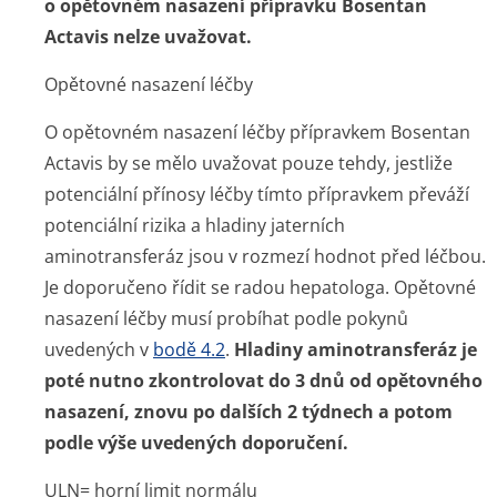
o opětovném nasazení přípravku Bosentan
Actavis nelze uvažovat.
Opětovné nasazení léčby
O opětovném nasazení léčby přípravkem Bosentan
Actavis by se mělo uvažovat pouze tehdy, jestliže
potenciální přínosy léčby tímto přípravkem převáží
potenciální rizika a hladiny jaterních
aminotransferáz jsou v rozmezí hodnot před léčbou.
Je doporučeno řídit se radou hepatologa. Opětovné
nasazení léčby musí probíhat podle pokynů
uvedených v
bodě 4.2
.
Hladiny aminotransferáz je
poté nutno zkontrolovat do 3 dnů od opětovného
nasazení, znovu po dalších 2 týdnech a potom
podle výše uvedených doporučení.
ULN= horní limit normálu