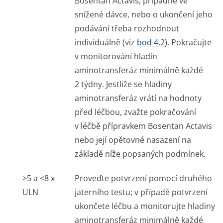
Bosentan Actavis, případně ve
snížené dávce, nebo o ukončení jeho
podávání třeba rozhodnout
individuálně (viz
bod 4.2
). Pokračujte
v monitorování hladin
aminotransferáz minimálně každé
2 týdny. Jestliže se hladiny
aminotransferáz vrátí na hodnoty
před léčbou, zvažte pokračování
v léčbě přípravkem Bosentan Actavis
nebo její opětovné nasazení na
základě níže popsaných podmínek.
>5 a <8 x
Proveďte potvrzení pomocí druhého
ULN
jaterního testu; v případě potvrzení
ukončete léčbu a monitorujte hladiny
aminotransferáz minimálně každé