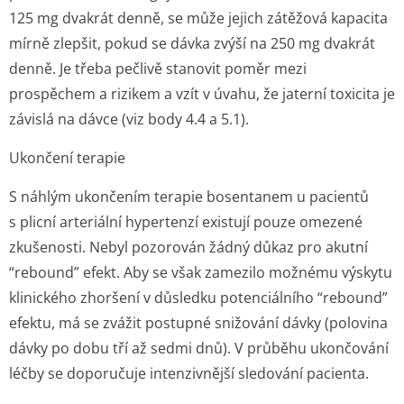
125 mg dvakrát denně, se může jejich zátěžová kapacita
mírně zlepšit, pokud se dávka zvýší na 250 mg dvakrát
denně. Je třeba pečlivě stanovit poměr mezi
prospěchem a rizikem a vzít v úvahu, že jaterní toxicita je
závislá na dávce (viz body 4.4 a 5.1).
Ukončení terapie
S náhlým ukončením terapie bosentanem u pacientů
s plicní arteriální hypertenzí existují pouze omezené
zkušenosti. Nebyl pozorován žádný důkaz pro akutní
“rebound” efekt. Aby se však zamezilo možnému výskytu
klinického zhoršení v důsledku potenciálního “rebound”
efektu, má se zvážit postupné snižování dávky (polovina
dávky po dobu tří až sedmi dnů). V průběhu ukončování
léčby se doporučuje intenzivnější sledování pacienta.