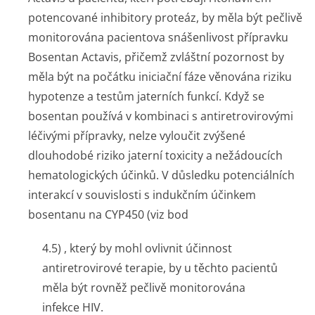
potencované inhibitory proteáz, by měla být pečlivě
monitorována pacientova snášenlivost přípravku
Bosentan Actavis, přičemž zvláštní pozornost by
měla být na počátku iniciační fáze věnována riziku
hypotenze a testům jaterních funkcí. Když se
bosentan používá v kombinaci s antiretrovirovými
léčivými přípravky, nelze vyloučit zvýšené
dlouhodobé riziko jaterní toxicity a nežádoucích
hematologických účinků. V důsledku potenciálních
interakcí v souvislosti s indukčním účinkem
bosentanu na CYP450 (viz bod
4.5) , který by mohl ovlivnit účinnost
antiretrovirové terapie, by u těchto pacientů
měla být rovněž pečlivě monitorována
infekce HIV.