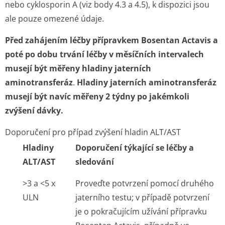
nebo cyklosporin A (viz body 4.3 a 4.5), k dispozici jsou
ale pouze omezené údaje.
Před zahájením léčby přípravkem Bosentan Actavis a
poté po dobu trvání léčby v měsíčních intervalech
musejí být měřeny hladiny jaterních
aminotransferáz
.
Hladiny jaterních aminotransferáz
musejí být navíc měřeny 2 týdny po jakémkoli
zvýšení dávky.
Doporučení pro případ zvýšení hladin ALT/AST
Hladiny
Doporučení týkající se léčby a
ALT/AST
sledování
>3 a <5 x
Proveďte potvrzení pomocí druhého
ULN
jaterního testu; v případě potvrzení
je o pokračujícím užívání přípravku