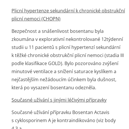
Plicní hypertenze sekundární k chronické obstrukční
plicní nemoci (CHOPN)
Bezpečnost a snášenlivost bosentanu byla
zkoumána v explorativní nekontrolované 12týdenní
studii u 11 pacientů s plicní hypertenzí sekundární
k těžké chronické obstrukční plicní nemoci (stadia III
podle klasifikace GOLD). Bylo pozorováno zvýšení
minutové ventilace a snížení saturace kyslíkem a
nejčastějším nežádoucím účinkem byla dušnost,
která po vysazení bosentanu odezněla.
Současné užívání s jinými léčivými přípravky
Současné užívání přípravku Bosentan Actavis
s cyklosporinem A je kontraindikováno (viz body
4.3 a