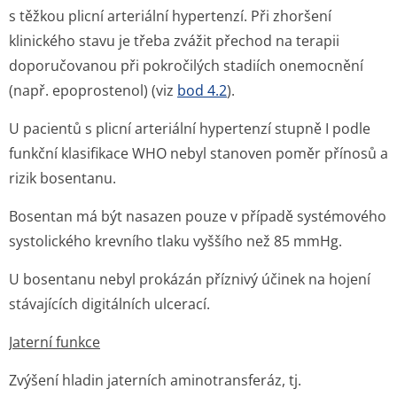
s těžkou plicní arteriální hypertenzí. Při zhoršení
klinického stavu je třeba zvážit přechod na terapii
doporučovanou při pokročilých stadiích onemocnění
(např. epoprostenol) (viz
bod 4.2
).
U pacientů s plicní arteriální hypertenzí stupně I podle
funkční klasifikace WHO nebyl stanoven poměr přínosů a
rizik bosentanu.
Bosentan má být nasazen pouze v případě systémového
systolického krevního tlaku vyššího než 85 mmHg.
U bosentanu nebyl prokázán příznivý účinek na hojení
stávajících digitálních ulcerací.
Jaterní funkce
Zvýšení hladin jaterních aminotransferáz, tj.