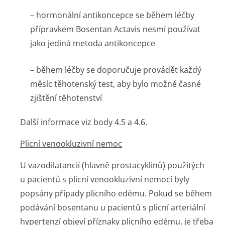
– hormonální antikoncepce se během léčby
přípravkem Bosentan Actavis nesmí používat
jako jediná metoda antikoncepce
– během léčby se doporučuje provádět každý
měsíc těhotenský test, aby bylo možné časné
zjištění těhotenství
Další informace viz body 4.5 a 4.6.
Plicní venookluzivní nemoc
U vazodilatancií (hlavně prostacyklinů) použitých
u pacientů s plicní venookluzivní nemocí byly
popsány případy plicního edému. Pokud se během
podávání bosentanu u pacientů s plicní arteriální
hypertenzí objeví příznaky plicního edému, je třeba