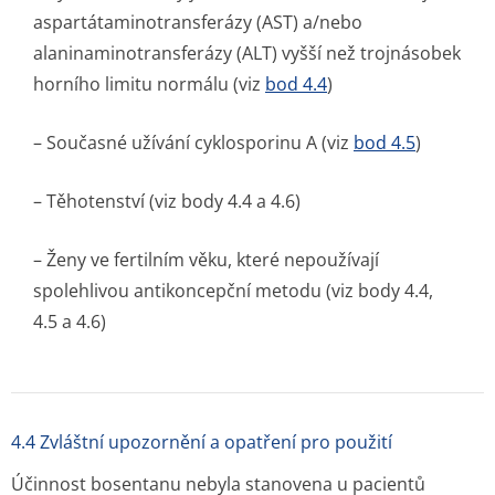
aspartátamino­transferázy (AST) a/nebo
alaninaminotran­sferázy (ALT) vyšší než trojnásobek
horního limitu normálu (viz
bod 4.4
)
– Současné užívání cyklosporinu A (viz
bod 4.5
)
– Těhotenství (viz body 4.4 a 4.6)
– Ženy ve fertilním věku, které nepoužívají
spolehlivou antikoncepční metodu (viz body 4.4,
4.5 a 4.6)
4.4 Zvláštní upozornění a opatření pro použití
Účinnost bosentanu nebyla stanovena u pacientů