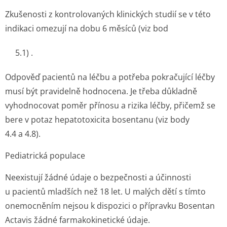
Zkušenosti z kontrolovaných klinických studií se v této
indikaci omezují na dobu 6 měsíců (viz bod
5.1) .
Odpověď pacientů na léčbu a potřeba pokračující léčby
musí být pravidelně hodnocena. Je třeba důkladně
vyhodnocovat poměr přínosu a rizika léčby, přičemž se
bere v potaz hepatotoxicita bosentanu (viz body
4.4 a 4.8).
Pediatrická populace
Neexistují žádné údaje o bezpečnosti a účinnosti
u pacientů mladších než 18 let. U malých dětí s tímto
onemocněním nejsou k dispozici o přípravku Bosentan
Actavis žádné farmakokinetic­ké údaje.