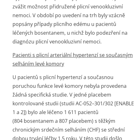
zvážit možnost přidružené plicní venookluzivní
nemoci. V období po uvedení na trh byly vzácně
popsány případy plicního edému u pacientů
léčených bosentanem, u nichž bylo podezření na
diagnózu plicní venookluzivní nemoci.
Pacienti s plicní arteriální hypertenzí se současným
selháním levé komory
U pacientů s plicní hypertenzí a současnou
poruchou funkce levé komory nebyla provedena
žádná specifická studie. V jedné placebem
kontrolované studii (studii AC-052–301/302 [ENABLE
1 a 2]) bylo ale léčeno 1 611 pacientů
(804 bosentanem a 807 placebem) s těžkým
chronickým srdečním selháním (CHF) se střední
dobou trvání léčby 1,5 roku. V této studii došlo