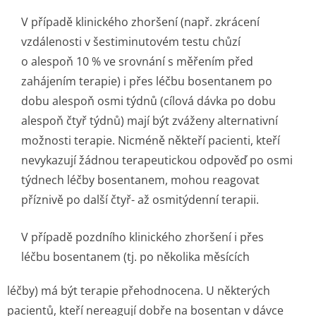
V případě klinického zhoršení (např. zkrácení
vzdálenosti v šestiminutovém testu chůzí
o alespoň 10 % ve srovnání s měřením před
zahájením terapie) i přes léčbu bosentanem po
dobu alespoň osmi týdnů (cílová dávka po dobu
alespoň čtyř týdnů) mají být zváženy alternativní
možnosti terapie. Nicméně někteří pacienti, kteří
nevykazují žádnou terapeutickou odpověď po osmi
týdnech léčby bosentanem, mohou reagovat
příznivě po další čtyř- až osmitýdenní terapii.
V případě pozdního klinického zhoršení i přes
léčbu bosentanem (tj. po několika měsících
léčby) má být terapie přehodnocena. U některých
pacientů, kteří nereagují dobře na bosentan v dávce