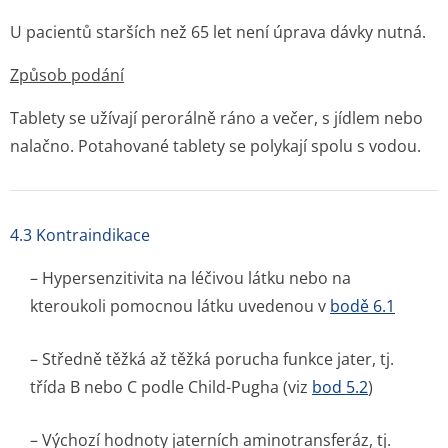
U pacientů starších než 65 let není úprava dávky nutná.
Způsob podání
Tablety se užívají perorálně ráno a večer, s jídlem nebo
nalačno. Potahované tablety se polykají spolu s vodou.
4.3 Kontraindikace
– Hypersenzitivita na léčivou látku nebo na
kteroukoli pomocnou látku uvedenou v
bodě 6.1
– Středně těžká až těžká porucha funkce jater, tj.
třída B nebo C podle Child-Pugha (viz
bod 5.2
)
– Výchozí hodnoty jaterních aminotransferáz, tj.