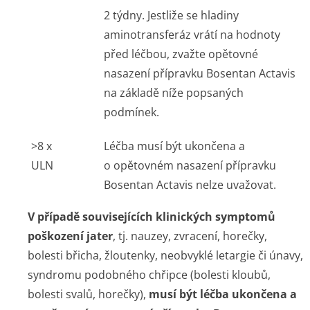
2 týdny. Jestliže se hladiny
aminotransferáz vrátí na hodnoty
před léčbou, zvažte opětovné
nasazení přípravku Bosentan Actavis
na základě níže popsaných
podmínek.
>8 x
Léčba musí být ukončena a
ULN
o opětovném nasazení přípravku
Bosentan Actavis nelze uvažovat.
V případě souvisejících klinických symptomů
poškození jater
, tj. nauzey, zvracení, horečky,
bolesti břicha, žloutenky, neobvyklé letargie či únavy,
syndromu podobného chřipce (bolesti kloubů,
bolesti svalů, horečky),
musí být léčba ukončena a