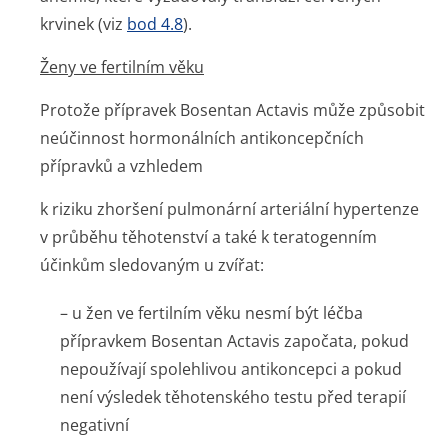
krvinek (viz
bod 4.8
).
Ženy ve fertilním věku
Protože přípravek Bosentan Actavis může způsobit
neúčinnost hormonálních antikoncepčních
přípravků a vzhledem
k riziku zhoršení pulmonární arteriální hypertenze
v průběhu těhotenství a také k teratogenním
účinkům sledovaným u zvířat:
– u žen ve fertilním věku nesmí být léčba
přípravkem Bosentan Actavis započata, pokud
nepoužívají spolehlivou antikoncepci a pokud
není výsledek těhotenského testu před terapií
negativní