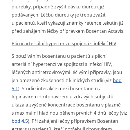
diuretiky, případně zvýšit dávku diuretik již
podávaných. Léčbu diuretiky je třeba zvážit
u pacientů, kteří vykazují známky retence tekutin již
před zahájením léčby přípravkem Bosentan Actavis.
Plicní arteriální hypertenze spojená s infekcí HIV
S používáním bosentanu u pacientů s plicní
arteriální hypertenzí ve spojitosti s infekcí HIV,
léčených antiretrovirovými léčivými přípravky, jsou
jen omezené zkušenosti z klinických studií (viz
bod
5.1
). Studie interakce mezi bosentanem a
lopinavirem + ritonavirem u zdravých subjektů
ukázala zvýšené koncentrace bosentanu v plazmě
s maximální hladinou během prvních 4 dnů léčby (viz
bod 4.5
). Při zahájení léčby přípravkem Bosentan
Actavis u pacientů, kteří potřebují ritonavirem