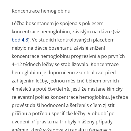
Koncentrace hemoglobinu
Léčba bosentanem je spojena s poklesem
koncentrace hemoglobinu, závislým na dávce (viz
bod 4.8
). Ve studiích kontrolovaných placebem
nebylo na dávce bosentanu závislé snížení
koncentrace hemoglobinu progresivní a po prvních
4–12 týdnech léčby se stabilizovalo. Koncentrace
hemoglobinu je doporučeno zkontrolovat před
zahájením léčby, jednou měsíčně během prvních
4 měsíců a poté čtvrtletně. Jestliže nastane klinicky
relevantní pokles koncentrace hemoglobinu, je třeba
provést další hodnocení a šetření s cílem zjistit
příčinu a potřebu specifické léčby. V období po
uvedení přípravku na trh byly hlášeny případy
anémie, které vyžadovaly transfuzi červených