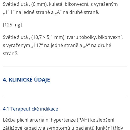
Světle žlutá , (6 mm), kulatá, bikonvexní, s vyraženým
„111“ na jedné straně a „A“ na druhé straně.
[125 mg]
Světle žlutá , (10,7 × 5,1 mm), tvaru tobolky, bikonvexní,
s vyraženým „117“ na jedné straně a „A“ na druhé
straně.
4. KLINICKÉ ÚDAJE
4.1 Terapeutické indikace
Léčba plicní arteriální hypertenze (PAH) ke zlepšení
zátěžové kapacity a symptomů u pacientů funkční třídy