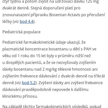
čtyř týdnů a potom zvýšit na udržovací dávku 125 mg
dvakrát denně. Stejná doporučení platí pro
znovunasazení přípravku Bosentan Actavis po přerušení
léčby (viz
bod 4.4
).
Pediatrická populace
Pediatrické farmakokinetické údaje ukazují, že
plazmatické koncentrace bosentanu u dětí s PAH ve
věku od 1 roku do 15 let byly v průměru nižší než
u dospělých pacientů, a že se nezvyšovaly zvýšením
dávky bosentanu nad 2 mg/kg tělesné hmotnosti ani
zvýšením frekvence dávkování z dvakrát denně na třikrát
denně (viz
bod 5.2
). Zvýšení dávky ani zvýšení frekvence
dávkování pravděpodobně nepovede k dalšímu
klinickému přínosu.
Na základě těchto farmakokinetických výsledků, pokud