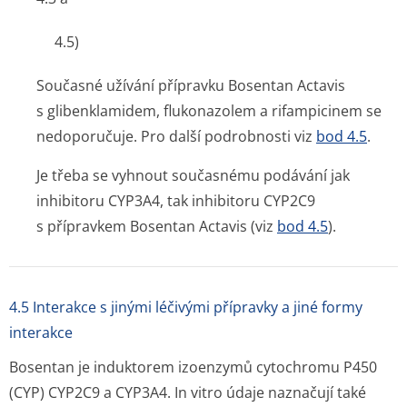
4.5)
Současné užívání přípravku Bosentan Actavis
s glibenklamidem, flukonazolem a rifampicinem se
nedoporučuje. Pro další podrobnosti viz
bod 4.5
.
Je třeba se vyhnout současnému podávání jak
inhibitoru CYP3A4, tak inhibitoru CYP2C9
s přípravkem Bosentan Actavis (viz
bod 4.5
).
4.5 Interakce s jinými léčivými přípravky a jiné formy
interakce
Bosentan je induktorem izoenzymů cytochromu P450
(CYP) CYP2C9 a CYP3A4.
In vitro
údaje naznačují také