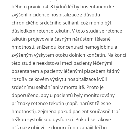
během prvních 4–8 týdnů léčby bosentanem ke
zvýšení incidence hospitalizace z důvodu
chronického srdečního selhání, což mohlo být
důsledkem retence tekutin. V této studii se retence
tekutin projevovala časným nárůstem tělesné
hmotnosti, sníženou koncentrací hemoglobinu a
zvýšeným výskytem otoku dolních končetin. Na konci
této studie neexistoval mezi pacienty léčenými
bosentanem a pacienty léčenými placebem žádný
rozdíl v celkovém výskytu hospitalizace kvůli
srdečnímu selhání ani v mortalitě. Proto je
doporučeno, aby u pacientů byly monitorovány
příznaky retence tekutin (např. nárůst tělesné
hmotnosti), zejména pokud pacient současně trpí
těžkou systolickou dysfunkcí. Pokud se takové
příznaky objeví, je doporučeno zahájit léčbu