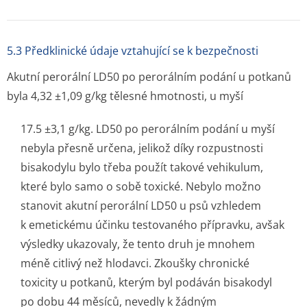
5.3 Předklinické údaje vztahující se k bezpečnosti
Akutní perorální LD
50
po perorálním podání u potkanů
byla 4,32 ±1,09 g/kg tělesné hmotnosti, u myší
17.5 ±3,1 g/kg. LD50 po perorálním podání u myší
nebyla přesně určena, jelikož díky rozpustnosti
bisakodylu bylo třeba použít takové vehikulum,
které bylo samo o sobě toxické. Nebylo možno
stanovit akutní perorální LD50 u psů vzhledem
k emetickému účinku testovaného přípravku, avšak
výsledky ukazovaly, že tento druh je mnohem
méně citlivý než hlodavci. Zkoušky chronické
toxicity u potkanů, kterým byl podáván bisakodyl
po dobu 44 měsíců, nevedly k žádným