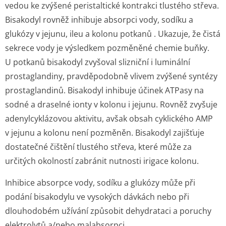
vedou ke zvýšené peristaltické kontrakci tlustého střeva.
Bisakodyl rovněž inhibuje absorpci vody, sodíku a
glukózy v jejunu, ileu a kolonu potkanů . Ukazuje, že čistá
sekrece vody je výsledkem pozměněné chemie buňky.
U potkanů bisakodyl zvyšoval slizniční i luminální
prostaglandiny, pravděpodobně vlivem zvýšené syntézy
prostaglandinů. Bisakodyl inhibuje účinek ATPasy na
sodné a draselné ionty v kolonu i jejunu. Rovněž zvyšuje
adenylcyklázovou aktivitu, avšak obsah cyklického AMP
v jejunu a kolonu není pozměněn. Bisakodyl zajišťuje
dostatečné čištění tlustého střeva, které může za
určitých okolností zabránit nutnosti irigace kolonu.
Inhibice absorpce vody, sodíku a glukózy může při
podání bisakodylu ve vysokých dávkách nebo při
dlouhodobém užívání způsobit dehydrataci a poruchy
elektrolytů a/nebo malabsorpci.