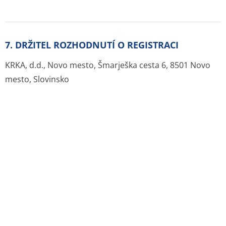
DULCOLAX
69 - 135 Kč
FENOLAX
83 - 109 Kč
STADALAX
24 - 89 Kč