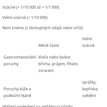
Vzácné (> 1/10 000 až < 1/1 000)
Velmi vzácné (< 1/10 000)
Není známo (z dostupných údajů nelze určit)
Velmi
Méně časté
vzácné
Gastrointestinální
křeče nebo bolest
poruchy
břicha, průjem, říhání,
zvracení
vyrážky,
Poruchy kůže a
kopřivka,
podkožní tkáně
svědění
Hlášení podezření na nežádoucí účinky