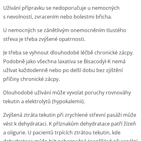
Užívání přípravku se nedoporučuje u nemocných
s nevolností, zvracením nebo bolestmi břicha.
U nemocných se zánětlivým onemocněním tlustého
střeva je třeba zvýšené opatrnosti.
Je třeba se vyhnout dlouhodobé léčbě chronické zácpy.
Podobně jako všechna laxativa se Bisacodyl-K nemá
užívat každodenně nebo po delší dobu bez zjištění
příčiny chronické zácpy.
Dlouhodobé užívání může vyvolat poruchy rovnováhy
tekutin a elektrolytů (hypokalemii).
Zvýšená ztráta tekutin při zrychlené střevní pasáži může
vést k dehydrataci. K příznakům dehydratace patří žízeň
a oligurie. U pacientů trpících ztrátou tekutin, kde