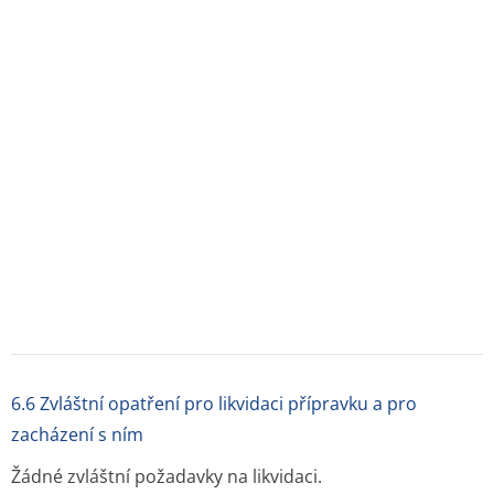
Další informace o léčivu BISACODYL-K
Jak se BISACODYL-K podává:
perorální podání -
obalená tableta
Výdej léku:
volně prodejné léčivé přípravky
Balení:
Blistr
Velikost balení:
105
Držitel rozhodnutí o registraci daného léku v
České republice
:
Krka, d.d., Novo mesto, Novo mesto
E-mail: info.cz@krka.biz