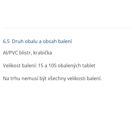
7. DRŽITEL ROZHODNUTÍ O REGISTRACI
KRKA, d.d., Novo mesto, Šmarješka cesta 6, 8501 Novo
mesto, Slovinsko
8. REGISTRAČNÍ ČÍSLO(A)
61/011/91-S/C
9. DATUM PRVNÍ REGISTRACE/PRODLOUŽENÍ
REGISTRACE
Datum první registrace: 22.7.1991
Datum posledního prodloužení registrace: 13.4.2016