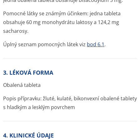
Jedna obalená tableta obsahuje bisacodylum 5 mg.
Pomocné látky se známým účinkem: jedna tableta
obsahuje 60 mg monohydrátu laktosy a 124,2 mg
sacharosy.
Úplný seznam pomocných látek viz
bod 6.1
.
3. LÉKOVÁ FORMA
Obalená tableta
Popis přípravku:
žluté, kulaté, bikonvexní obalené tablety
s hladkým a lesklým povrchem
4. KLINICKÉ ÚDAJE