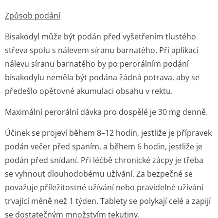
Způsob podání
Bisakodyl může být podán před vyšetřením tlustého
střeva spolu s nálevem síranu barnatého. Při aplikaci
nálevu síranu barnatého by po perorálním podání
bisakodylu neměla být podána žádná potrava, aby se
předešlo opětovné akumulaci obsahu v rektu.
Maximální perorální dávka pro dospělé je 30 mg denně.
Účinek se projeví během 8–12 hodin, jestliže je přípravek
podán večer před spaním, a během 6 hodin, jestliže je
podán před snídaní. Při léčbě chronické zácpy je třeba
se vyhnout dlouhodobému užívání. Za bezpečné se
považuje příležitostné užívání nebo pravidelné užívání
trvající méně než 1 týden. Tablety se polykají celé a zapijí
se dostatečným množstvím tekutiny.