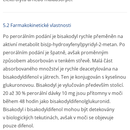
5.2 Farmakokinetické vlastnosti
Po perorálním podání je bisakodyl rychle přeměněn na
aktivní metabolit bis(p-hydroxyfenyl)py­ridyl-2-metan. Po
perorálním podání je špatně, avšak proměnným
způsobem absorbován v tenkém střevě. Malá část
absorbovaného množství je rychle deacetylována na
bisakodyldifenol v játrech. Ten je konjugován s kyselinou
glukuronovou. Bisakodyl je vylučován především stolicí.
20 až 30 % perorální dávky 10 mg jsou přítomny v moči
během 48 hodin jako bisakodyldife­nolglukuronid.
Bisakodyl i bisakodyldifenol mohou být detekovány
v biologických tekutinách, avšak v moči se objevuje
pouze difenol.