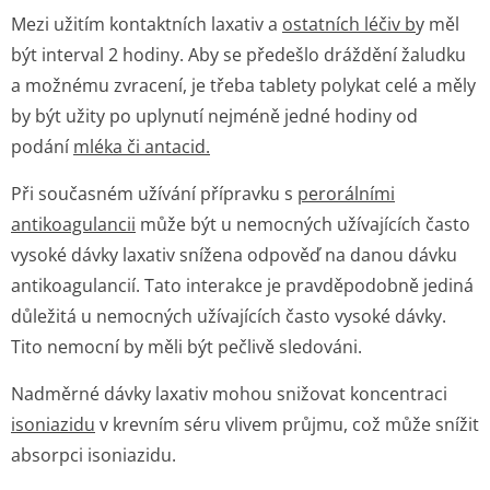
Mezi užitím kontaktních laxativ a
ostatních léčiv b
y měl
být interval 2 hodiny. Aby se předešlo dráždění žaludku
a možnému zvracení, je třeba tablety polykat celé a měly
by být užity po uplynutí nejméně jedné hodiny od
podání
mléka či antacid.
Při současném užívání přípravku s
perorálními
antikoagulancii
může být u nemocných užívajících často
vysoké dávky laxativ snížena odpověď na danou dávku
antikoagulancií. Tato interakce je pravděpodobně jediná
důležitá u nemocných užívajících často vysoké dávky.
Tito nemocní by měli být pečlivě sledováni.
Nadměrné dávky laxativ mohou snižovat koncentraci
isoniazidu
v krevním séru vlivem průjmu, což může snížit
absorpci isoniazidu.