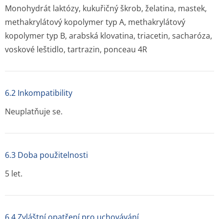
Monohydrát laktózy, kukuřičný škrob, želatina, mastek,
methakrylátový kopolymer typ A, methakrylátový
kopolymer typ B, arabská klovatina, triacetin, sacharóza,
voskové leštidlo, tartrazin, ponceau 4R
6.2 Inkompatibility
Neuplatňuje se.
6.3 Doba použitelnosti
5 let.
6.4 Zvláštní opatření pro uchovávání