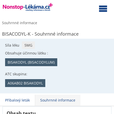
Souhrnné informace
BISACODYL-K - Souhrnné informace
Síla léku
5MG
Obsahuje účinnou látku :
BISAKODYL (BISACODYLUM)
ATC skupina:
A06AB02 BISAKODYL
Příbalový leták
Souhrnné informace
Obsah textu