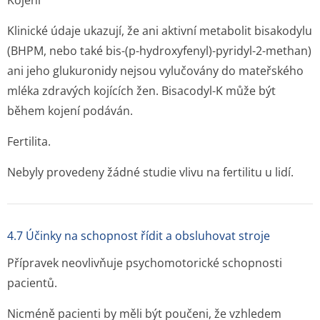
Kojení
Klinické údaje ukazují, že ani aktivní metabolit bisakodylu
(BHPM, nebo také bis-(p-hydroxyfenyl)-pyridyl-2-methan)
ani jeho glukuronidy nejsou vylučovány do mateřského
mléka zdravých kojících žen. Bisacodyl-K může být
během kojení podáván.
Fertilita.
Nebyly provedeny žádné studie vlivu na fertilitu u lidí.
4.7 Účinky na schopnost řídit a obsluhovat stroje
Přípravek neovlivňuje psychomotorické schopnosti
pacientů.
Nicméně pacienti by měli být poučeni, že vzhledem