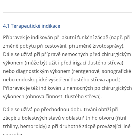
4.1 Terapeutické indikace
Přípravek je indikován při akutní funkční zácpě (např. při
změně pobytu při cestování, při změně životosprávy).
Dále se užívá při přípravě nemocných před chirurgickým
výkonem (může být užit i před irigací tlustého střeva)
nebo diagnostickým výkonem (rentgenové, sonografické
nebo endoskopické vyšetření tlustého střeva apod.).
Přípravek je též indikován u nemocných po chirurgických
výkonech (obnova činnosti tlustého střeva).
Dále se užívá po přechodnou dobu trvání obtíží při
zácpě u bolestivých stavů v oblasti řitního otvoru (řitní
trhliny, hemoroidy) a při druhotné zácpě provázející jiné
choroby.