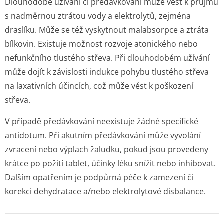
Dlouhodobé užívání či předávkování může vést k průjmu
s nadměrnou ztrátou vody a elektrolytů, zejména
draslíku. Může se též vyskytnout malabsorpce a ztráta
bílkovin. Existuje možnost rozvoje atonického nebo
nefunkčního tlustého střeva. Při dlouhodobém užívání
může dojít k závislosti indukce pohybu tlustého střeva
na laxativních účincích, což může vést k poškození
střeva.
V případě předávkování neexistuje žádné specifické
antidotum. Při akutním předávkování může vyvolání
zvracení nebo výplach žaludku, pokud jsou provedeny
krátce po požití tablet, účinky léku snížit nebo inhibovat.
Dalším opatřením je podpůrná péče k zamezení či
korekci dehydratace a/nebo elektrolytové disbalance.