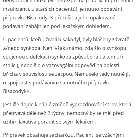
dehydratace může být nebezpečná (například při renální
insuficienci, u starších pacientů), je nutno podávání
přípravku Bisacodyl-K přerušit a jeho opakované
podávání zahájit jen pod lékařským dohledem.
U pacientů, kteří užívali bisakodyl, byly hlášeny závratě
a/nebo synkopa. Není však známo, zda šlo o synkopu
spojenou s defekací (synkopa způsobená tlakem při
stolici), nebo šlo o vazovagální odpověď na bolesti
břicha v souvislosti se zácpou. Nemuselo tedy nutně jít
o spojitost s podáváním samotného přípravku
Bisacodyl-K.
Jestliže dojde k náhlé změně vyprazdňování střev, která
přetrvává déle než 2 týdny, nemocný by se měl před
užitím laxativa poradit se svým lékařem.
Přípravek obsahuje sacharózu. Pacienti se vzácnými