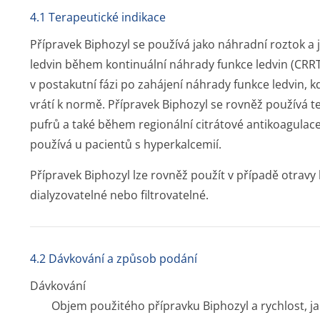
4.1 Terapeutické indikace
Přípravek Biphozyl se používá jako náhradní roztok a 
ledvin během kontinuální náhrady funkce ledvin (CRRT
v postakutní fázi po zahájení náhrady funkce ledvin, k
vrátí k normě. Přípravek Biphozyl se rovněž používá te
pufrů a také během regionální citrátové antikoagulac
používá u pacientů s hyperkalcemií.
Přípravek Biphozyl lze rovněž použít v případě otravy l
dialyzovatelné nebo filtrovatelné.
4.2 Dávkování a způsob podání
Dávkování
Objem použitého přípravku Biphozyl a rychlost, ja