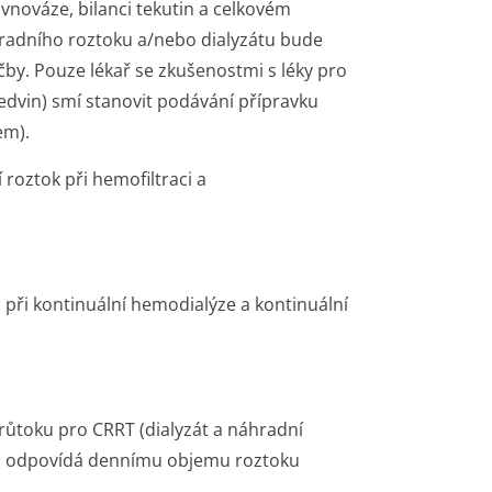
rovnováze, bilanci tekutin a celkovém
radního roztoku a/nebo dialyzátu bude
čby. Pouze lékař se zkušenostmi s léky pro
edvin) smí stanovit podávání přípravku
em).
 roztok při hemofiltraci a
u při kontinuální hemodialýze a kontinuální
ůtoku pro CRRT (dialyzát a náhradní
což odpovídá dennímu objemu roztoku