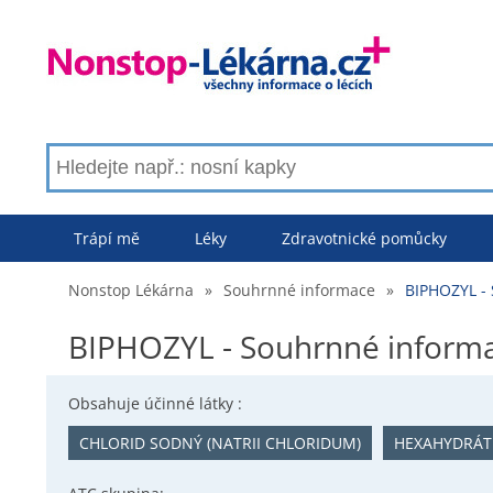
Trápí mě
Léky
Zdravotnické pomůcky
Nonstop Lékárna
»
Souhrnné informace
»
BIPHOZYL -
BIPHOZYL - Souhrnné inform
Obsahuje účinné látky :
CHLORID SODNÝ (NATRII CHLORIDUM)
HEXAHYDRÁT