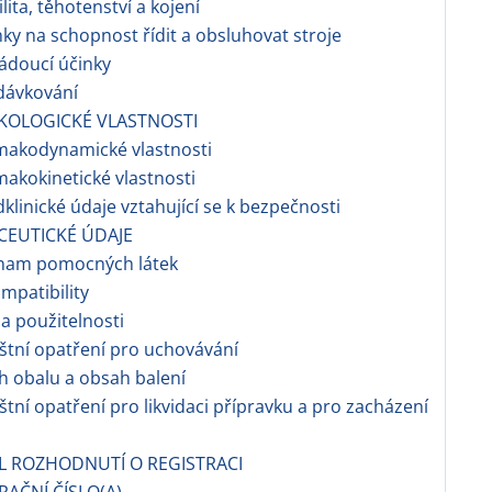
ilita, těhotenství a kojení
nky na schopnost řídit a obsluhovat stroje
ádoucí účinky
dávkování
KOLOGICKÉ VLASTNOSTI
makodynamické vlastnosti
makokinetické vlastnosti
dklinické údaje vztahující se k bezpečnosti
CEUTICKÉ ÚDAJE
znam pomocných látek
ompatibility
a použitelnosti
áštní opatření pro uchovávání
h obalu a obsah balení
áštní opatření pro likvidaci přípravku a pro zacházení
EL ROZHODNUTÍ O REGISTRACI