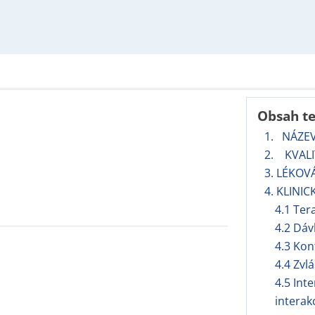
Obsah t
1. NÁZE
2. KVALI
3. LÉKOV
4. KLINIC
4.1 Ter
4.2 Dáv
4.3 Kon
4.4 Zvl
4.5 Int
interak