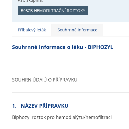
ATC skupina:
B05ZB HEMOFILTRAČNÍ ROZTOKY
Příbalový leták
Souhrnné informace
Souhrnné informace o léku - BIPHOZYL
SOUHRN ÚDAJŮ O PŘÍPRAVKU
1. NÁZEV PŘÍPRAVKU
Biphozyl roztok pro hemodialýzu/he­mofiltraci