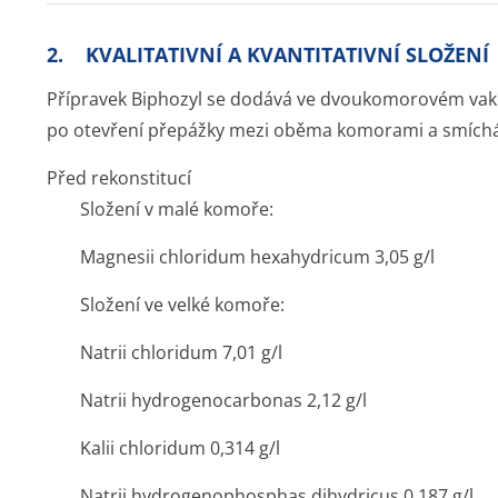
2. KVALITATIVNÍ A KVANTITATIVNÍ SLOŽENÍ
Přípravek Biphozyl se dodává ve dvoukomorovém vaku
po otevření přepážky mezi oběma komorami a smíchán
Před rekonstitucí
Složení v malé komoře:
Magnesii chloridum hexahydricum 3,05 g/l
Složení ve velké komoře:
Natrii chloridum 7,01 g/l
Natrii hydrogenocarbonas 2,12 g/l
Kalii chloridum 0,314 g/l
Natrii hydrogenophosphas dihydricus 0,187 g/l