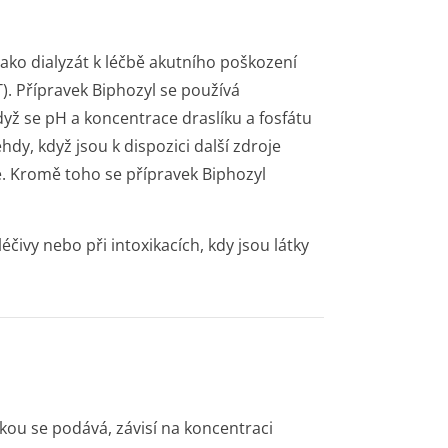
jako dialyzát k léčbě akutního poškození
). Přípravek Biphozyl se používá
dyž se pH a koncentrace draslíku a fosfátu
hdy, když jsou k dispozici další zdroje
e. Kromě toho se přípravek Biphozyl
éčivy nebo při intoxikacích, kdy jsou látky
kou se podává, závisí na koncentraci