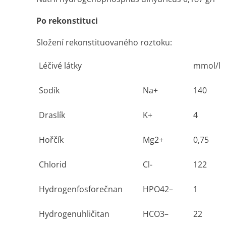
Po rekonstituci
Složení rekonstituovaného roztoku:
Léčivé látky
mmol/l
Sodík
Na+
140
Draslík
K
+
4
Hořčík
Mg
2+
0,75
Chlorid
Cl-
122
Hydrogenfosforečnan
HPO42–
1
Hydrogenuhličitan
HCO3–
22