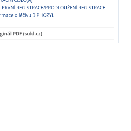
RAČNÍ ČÍSLO(A)
 PRVNÍ REGISTRACE/PRODLOUŽENÍ REGISTRACE
ormace o léčivu BIPHOZYL
ginál PDF (sukl.cz)