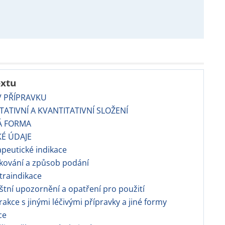
extu
V PŘÍPRAVKU
TATIVNÍ A KVANTITATIVNÍ SLOŽENÍ
Á FORMA
KÉ ÚDAJE
apeutické indikace
kování a způsob podání
traindikace
áštní upozornění a opatření pro použití
erakce s jinými léčivými přípravky a jiné formy
ce