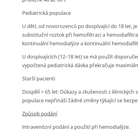
Pediatrická populace
U dětí, od novorozenců po dospívající do 18 let, je
substituční roztok při hemofiltraci a hemodiafiltrac
kontinuální hemodialýze a kontinuální hemodiafil
U dospívajících (12–18 let) se má použít doporuče
vypočtená pediatrická dávka překračuje maximáln
Starší pacienti
Dospělí > 65 let: Důkazy a zkušenosti z klinických s
populace nepřináší žádné změny týkající se bezpeč
Způsob podání
Intravenózní podání a použití při hemodialýze.