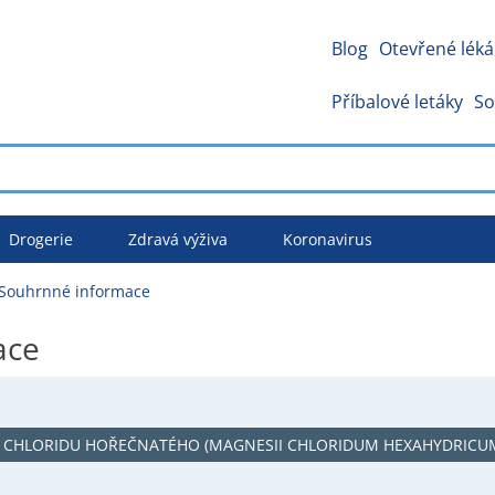
Blog
Otevřené léká
Příbalové letáky
So
Drogerie
Zdravá výživa
Koronavirus
 Souhrnné informace
ace
 CHLORIDU HOŘEČNATÉHO (MAGNESII CHLORIDUM HEXAHYDRICU