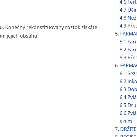
4.6 Fert
4.7 Úči
4.8 Než
4.9 Pře
. Konečný rekonstituovaný roztok získáte
5. FARMA
í jejich obsahu.
5.1 Far
5.2 Far
5.3 Pře
6. FARMA
6.1 Se
6.2 Ink
6.3 Dob
6.4 Zvl
6.5 Dru
6.6 Zvl
s ním
7. DRŽIT