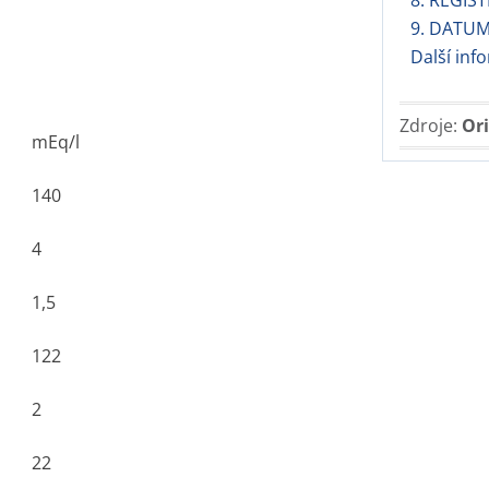
8. REGIST
9. DATUM
Další inf
Zdroje:
Ori
mEq/l
140
4
1,5
122
2
22