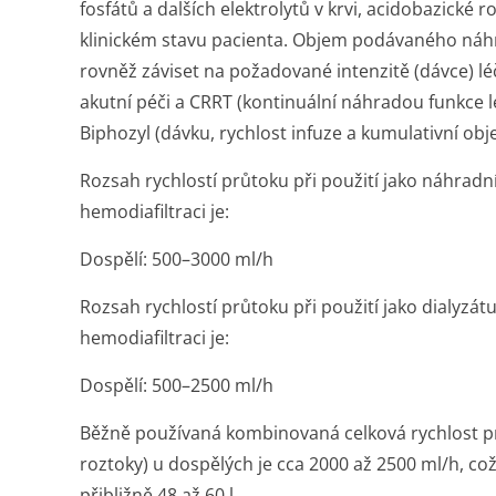
fosfátů a dalších elektrolytů v krvi, acidobazické 
klinickém stavu pacienta. Objem podávaného náh
rovněž záviset na požadované intenzitě (dávce) lé
akutní péči a CRRT (kontinuální náhradou funkce l
Biphozyl (dávku, rychlost infuze a kumulativní obj
Rozsah rychlostí průtoku při použití jako náhradní
hemodiafiltraci je:
Dospělí: 500–3000 ml/h
Rozsah rychlostí průtoku při použití jako dialyzát
hemodiafiltraci je:
Dospělí: 500–2500 ml/h
Běžně používaná kombinovaná celková rychlost pr
roztoky) u dospělých je cca 2000 až 2500 ml/h, 
přibližně 48 až 60 l.