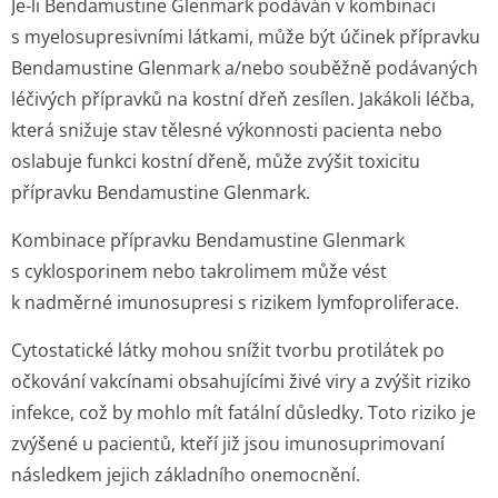
Je-li Bendamustine Glenmark podáván v kombinaci
s myelosupresivními látkami, může být účinek přípravku
Bendamustine Glenmark a/nebo souběžně podávaných
léčivých přípravků na kostní dřeň zesílen. Jakákoli léčba,
která snižuje stav tělesné výkonnosti pacienta nebo
oslabuje funkci kostní dřeně, může zvýšit toxicitu
přípravku Bendamustine Glenmark.
Kombinace přípravku Bendamustine Glenmark
s cyklosporinem nebo takrolimem může vést
k nadměrné imunosupresi s rizikem lymfoproliferace.
Cytostatické látky mohou snížit tvorbu protilátek po
očkování vakcínami obsahujícími živé viry a zvýšit riziko
infekce, což by mohlo mít fatální důsledky. Toto riziko je
zvýšené u pacientů, kteří již jsou imunosuprimovaní
následkem jejich základního onemocnění.