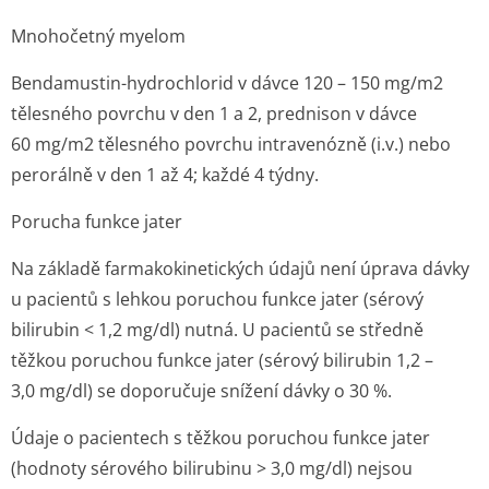
Mnohočetný myelom
Bendamustin-hydrochlorid v dávce 120 – 150 mg/m
2
tělesného povrchu v den 1 a 2, prednison v dávce
60 mg/m
2
tělesného povrchu intravenózně (i.v.) nebo
perorálně v den 1 až 4; každé 4 týdny.
Porucha funkce jater
Na základě farmakokinetických údajů není úprava dávky
u pacientů s lehkou poruchou funkce jater (sérový
bilirubin < 1,2 mg/dl) nutná. U pacientů se středně
těžkou poruchou funkce jater (sérový bilirubin 1,2 –
3,0 mg/dl) se doporučuje snížení dávky o 30 %.
Údaje o pacientech s těžkou poruchou funkce jater
(hodnoty sérového bilirubinu > 3,0 mg/dl) nejsou