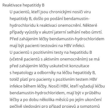
Reaktivace hepatitidy B
U pacientů, kteří jsou chronickými nosiči viru
hepatitidy B, došlo po podání bendamustin-
hydrochloridu k reaktivaci onemocnění. Některé
případy vyústily v akutní jaterní selhání nebo úmrtí.
Před zahájením léčby bendamustin-hydrochloridem
mají být pacienti testováni na HBV infekci.
U pacientů s pozitivními testy na hepatitidu B
(včetně pacientů s aktivním onemocněním) se má
před zahájením léčby uskutečnit konzultace
s hepatology a odborníky na léčbu hepatitidy B,
totéž platí pro pacienty s pozitivním testem HBV
infekce během léčby. Nosiči HBV, kteří vyžadují léčbu
bendamustin-hydrochloridem, mají být v průběhu
léčby a po dobu několika měsíců po jejím ukončení
pečlivě sledováni pro případ projevů a symptomů