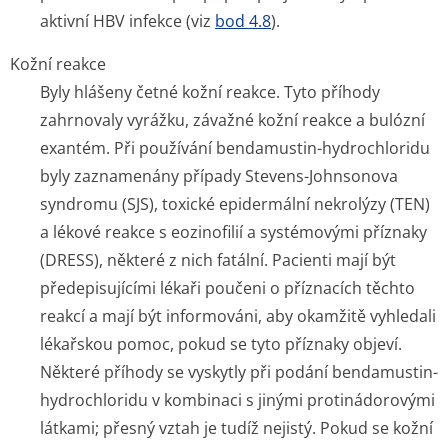
aktivní HBV infekce (viz
bod 4.8
).
Kožní reakce
Byly hlášeny četné kožní reakce. Tyto příhody
zahrnovaly vyrážku, závažné kožní reakce a bulózní
exantém. Při používání bendamustin-hydrochloridu
byly zaznamenány případy Stevens-Johnsonova
syndromu (SJS), toxické epidermální nekrolýzy (TEN)
a lékové reakce s eozinofilií a systémovými příznaky
(DRESS), některé z nich fatální. Pacienti mají být
předepisujícími lékaři poučeni o příznacích těchto
reakcí a mají být informováni, aby okamžitě vyhledali
lékařskou pomoc, pokud se tyto příznaky objeví.
Některé příhody se vyskytly při podání bendamustin-
hydrochloridu v kombinaci s jinými protinádorovými
látkami; přesný vztah je tudíž nejistý. Pokud se kožní