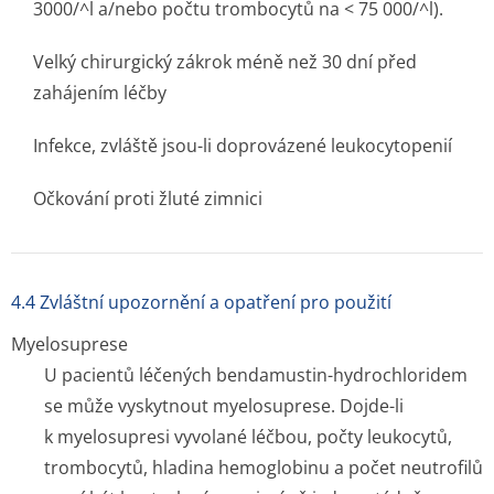
3000/^l a/nebo počtu trombocytů na < 75 000/^l).
Velký chirurgický zákrok méně než 30 dní před
zahájením léčby
Infekce, zvláště jsou-li doprovázené leukocytopenií
Očkování proti žluté zimnici
4.4 Zvláštní upozornění a opatření pro použití
Myelosuprese
U pacientů léčených bendamustin-hydrochloridem
se může vyskytnout myelosuprese. Dojde-li
k myelosupresi vyvolané léčbou, počty leukocytů,
trombocytů, hladina hemoglobinu a počet neutrofilů