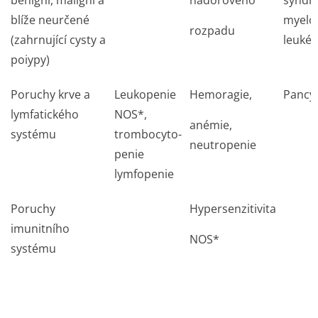
benigní, maligní a
nádorového
syndr
blíže neurčené
myelo
rozpadu
(zahrnující cysty
a
leuké
p
o
iypy
)
Poruchy krve a
Leukopenie
Hemoragie,
Pancy
lymfatického
NOS*,
anémie,
systému
trombocyto-
neutropenie
penie
lymfopenie
Poruchy
Hypersenzitivita
imunitního
NOS*
systému