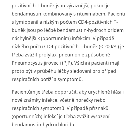
pozitivních T-buněk jsou výraznější, pokud je
bendamustin kombinovaný s rituximabem. Pacienti
s lymfopenií a nízkým počtem CD4-pozitivních T-
buněk jsou po léčbě bendamustin-hydrochloridem
náchylnější k (oportunním) infekcím. V případě
nízkého počtu CD4-pozitivních T-buněk (< 200/^l) je
třeba zvážit profylaxi pneumonie způsobené
Pneumocystis jirovecii (PJP). Všichni pacienti mají
proto být v průběhu léčby sledováni pro případ
respiračních potíží a symptomů.
Pacientům je třeba doporučit, aby urychleně hlásili
nové známky infekce, včetně horečky nebo
respiračních symptomů. V případě příznaků
(oportunních) infekcí je třeba zvážit vysazení
bendamustin-hydrochloridu.