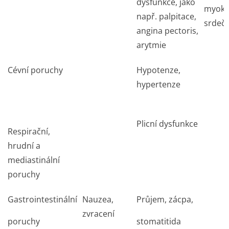
dysfunkce, jako
myoka
např. palpitace,
srdečn
angina pectoris,
arytmie
Cévní poruchy
Hypotenze,
hypertenze
Plicní dysfunkce
Respirační,
hrudní a
mediastinální
poruchy
Gastrointestinální
Nauzea,
Průjem, zácpa,
zvracení
poruchy
stomatitida