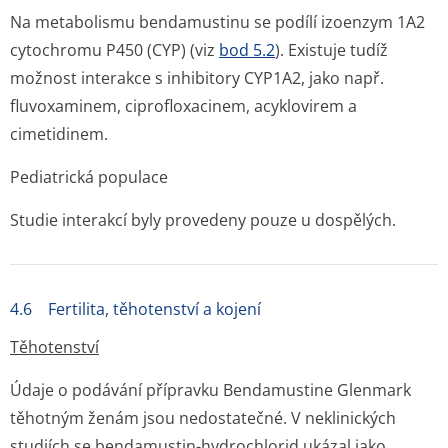
Na metabolismu bendamustinu se podílí izoenzym 1A2
cytochromu P450 (CYP) (viz
bod 5.2
). Existuje tudíž
možnost interakce s inhibitory CYP1A2, jako např.
fluvoxaminem, ciprofloxacinem, acyklovirem a
cimetidinem.
Pediatrická populace
Studie interakcí byly provedeny pouze u dospělých.
4.6 Fertilita, těhotenství a kojení
Těhotenství
Údaje o podávání přípravku Bendamustine Glenmark
těhotným ženám jsou nedostatečné. V neklinických
studiích se bendamustin-hydrochlorid ukázal jako