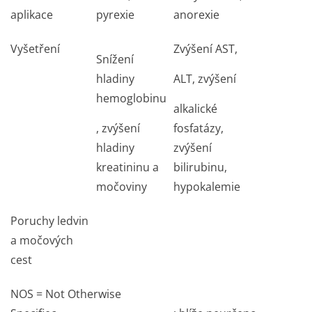
aplikace
pyrexie
anorexie
Vyšetření
Zvýšení AST,
Snížení
hladiny
ALT, zvýšení
hemoglobinu
alkalické
, zvýšení
fosfatázy,
hladiny
zvýšení
kreatininu a
bilirubinu,
močoviny
hypokalemie
Poruchy ledvin
a močových
cest
NOS = Not Otherwise