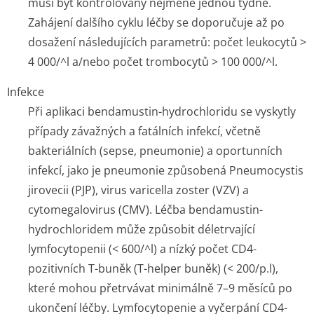
musí být kontrolovány nejméně jednou týdně.
Zahájení dalšího cyklu léčby se doporučuje až po
dosažení následujících parametrů: počet leukocytů >
4 000/^l a/nebo počet trombocytů > 100 000/^l.
Infekce
Při aplikaci bendamustin-hydrochloridu se vyskytly
případy závažných a fatálních infekcí, včetně
bakteriálních (sepse, pneumonie) a oportunních
infekcí, jako je pneumonie způsobená
Pneumocystis
jirovecii
(PJP), virus varicella zoster (VZV) a
cytomegalovirus (CMV). Léčba bendamustin-
hydrochloridem může způsobit déletrvající
lymfocytopenii (< 600/^l) a nízký počet CD4-
pozitivních T-buněk (T-helper buněk) (< 200/p.l),
které mohou přetrvávat minimálně 7–9 měsíců po
ukončení léčby. Lymfocytopenie a vyčerpání CD4-