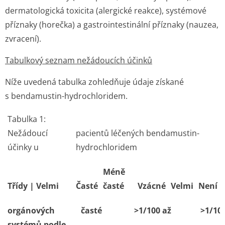
dermatologická toxicita (alergické reakce), systémové
příznaky (horečka) a gastrointestinální příznaky (nauzea,
zvracení).
Tabulkový seznam nežádoucích účinků
Níže uvedená tabulka zohledňuje údaje získané
s bendamustin-hydrochloridem.
Tabulka 1:
Nežádoucí
pacientů léčených bendamustin-
účinky u
hydrochloridem
Méně
Třídy | Velmi
Časté
časté
Vzácné
Velmi
Není
orgánových
časté
>1/100 až
>1/10
systémů podle