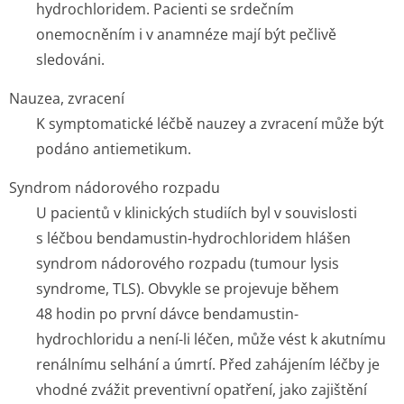
hydrochloridem. Pacienti se srdečním
onemocněním i v anamnéze mají být pečlivě
sledováni.
Nauzea, zvracení
K symptomatické léčbě nauzey a zvracení může být
podáno antiemetikum.
Syndrom nádorového rozpadu
U pacientů v klinických studiích byl v souvislosti
s léčbou bendamustin-hydrochloridem hlášen
syndrom nádorového rozpadu (tumour lysis
syndrome, TLS). Obvykle se projevuje během
48 hodin po první dávce bendamustin-
hydrochloridu a není-li léčen, může vést k akutnímu
renálnímu selhání a úmrtí. Před zahájením léčby je
vhodné zvážit preventivní opatření, jako zajištění