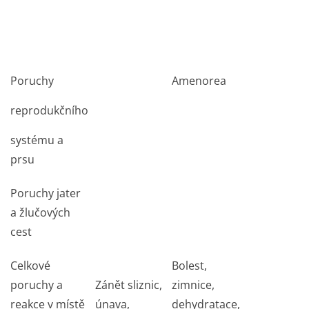
Poruchy
Amenorea
reprodukčního
systému a
prsu
Poruchy jater
a žlučových
cest
Celkové
Bolest,
poruchy a
Zánět sliznic,
zimnice,
reakce v místě
únava,
dehydratace,