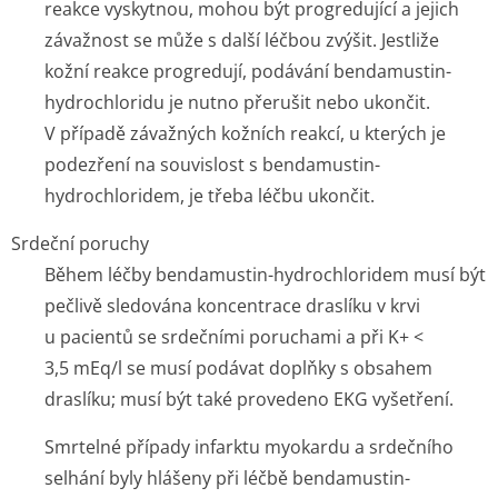
reakce vyskytnou, mohou být progredující a jejich
závažnost se může s další léčbou zvýšit. Jestliže
kožní reakce progredují, podávání bendamustin-
hydrochloridu je nutno přerušit nebo ukončit.
V případě závažných kožních reakcí, u kterých je
podezření na souvislost s bendamustin-
hydrochloridem, je třeba léčbu ukončit.
Srdeční poruchy
Během léčby bendamustin-hydrochloridem musí být
pečlivě sledována koncentrace draslíku v krvi
u pacientů se srdečními poruchami a při K
+
<
3,5 mEq/l se musí podávat doplňky s obsahem
draslíku; musí být také provedeno EKG vyšetření.
Smrtelné případy infarktu myokardu a srdečního
selhání byly hlášeny při léčbě bendamustin-