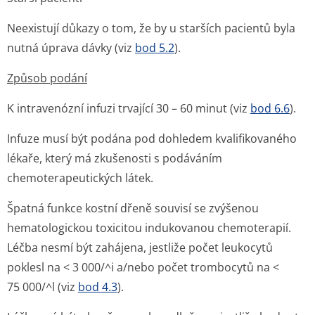
Neexistují důkazy o tom, že by u starších pacientů byla
nutná úprava dávky (viz
bod 5.2
).
Způsob podání
K intravenózní infuzi trvající 30 – 60 minut (viz
bod 6.6
).
Infuze musí být podána pod dohledem kvalifikovaného
lékaře, který má zkušenosti s podáváním
chemoterapeutic­kých látek.
Špatná funkce kostní dřeně souvisí se zvýšenou
hematologickou toxicitou indukovanou chemoterapií.
Léčba nesmí být zahájena, jestliže počet leukocytů
poklesl na < 3 000/^i a/nebo počet trombocytů na <
75 000/^l (viz
bod 4.3
).