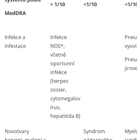
> 1/10
<1/10
<1/10
MedDRA
Infekce a
Infekce
Pneum
infestace
NOS*,
vyvol
včetně
Pneum
oportunní
jirovec
infekce
(herpes
zoster,
cytomegalov
irus,
hepatitida B)
Novotvary
Syndrom
Myelod