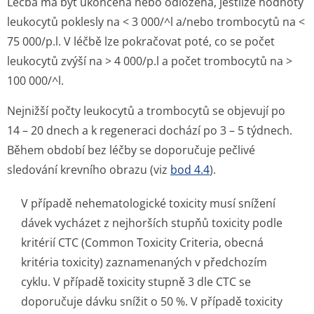
Léčba má být ukončena nebo odložena, jestliže hodnoty
leukocytů poklesly na < 3 000/^l a/nebo trombocytů na <
75 000/p.l. V léčbě lze pokračovat poté, co se počet
leukocytů zvýší na > 4 000/p.l a počet trombocytů na >
100 000/^l.
Nejnižší počty leukocytů a trombocytů se objevují po
14 – 20 dnech a k regeneraci dochází po 3 – 5 týdnech.
Během období bez léčby se doporučuje pečlivé
sledování krevního obrazu (viz
bod 4.4
).
V případě nehematologické toxicity musí snížení
dávek vycházet z nejhorších stupňů toxicity podle
kritérií CTC (Common Toxicity Criteria, obecná
kritéria toxicity) zaznamenaných v předchozím
cyklu. V případě toxicity stupně 3 dle CTC se
doporučuje dávku snížit o 50 %. V případě toxicity