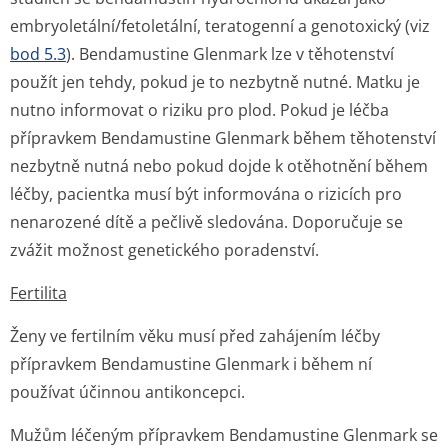
embryoletální/fe­toletální, teratogenní a genotoxický (viz
bod 5.3
). Bendamustine Glenmark lze v těhotenství
použít jen tehdy, pokud je to nezbytně nutné. Matku je
nutno informovat o riziku pro plod. Pokud je léčba
přípravkem Bendamustine Glenmark během těhotenství
nezbytně nutná nebo pokud dojde k otěhotnění během
léčby, pacientka musí být informována o rizicích pro
nenarozené dítě a pečlivě sledována. Doporučuje se
zvážit možnost genetického poradenství.
Fertilita
Ženy ve fertilním věku musí před zahájením léčby
přípravkem Bendamustine Glenmark i během ní
používat účinnou antikoncepci.
Mužům léčeným přípravkem Bendamustine Glenmark se