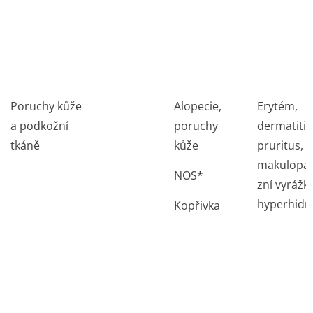
Poruchy kůže
Alopecie,
Erytém,
a podkožní
poruchy
dermatitid
tkáně
kůže
pruritus,
makulopa
NOS*
zní vyrážka
hyperhidr
Kopřivka