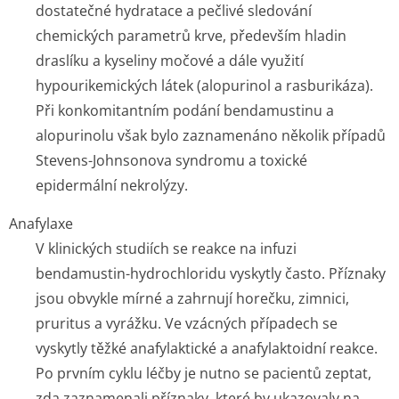
dostatečné hydratace a pečlivé sledování
chemických parametrů krve, především hladin
draslíku a kyseliny močové a dále využití
hypourikemických látek (alopurinol a rasburikáza).
Při konkomitantním podání bendamustinu a
alopurinolu však bylo zaznamenáno několik případů
Stevens-Johnsonova syndromu a toxické
epidermální nekrolýzy.
Anafylaxe
V klinických studiích se reakce na infuzi
bendamustin-hydrochloridu vyskytly často. Příznaky
jsou obvykle mírné a zahrnují horečku, zimnici,
pruritus a vyrážku. Ve vzácných případech se
vyskytly těžké anafylaktické a anafylaktoidní reakce.
Po prvním cyklu léčby je nutno se pacientů zeptat,
zda zaznamenali příznaky, které by ukazovaly na