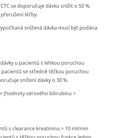
e CTC se doporučuje dávku snížit o 50 %.
 přerušení léčby.
ě vypočítaná snížená dávka musí být podána
 dávky u pacientů s lehkou poruchou
. U pacientů se středně těžkou poruchou
oporučuje snížení dávky o 30 %.
r (hodnoty sérového bilirubinu >
ntů s clearance kreatininu > 10 ml/min
cientů s těžkou poruchou funkce ledvin