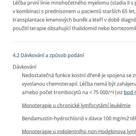
Léčba první linie mnohočetného myelomu (stadia II s p
v kombinaci s prednisonem u pacientů starších 65 let
transplantace kmenových buněk a kteří v době diagnózy
použití terapie obsahující thalidomid nebo bortezomi
4.2 Dávkování a způsob podání
Dávkování
Nedostatečná funkce kostní dřeně je spojena se 
vyvolanou chemoterapií. Léčba nemá být zahájena,
a/nebo počet trombocytů na < 75 000/^l (viz
bod 4
Monoterapie u chronické lymfocytámí leukémie
Bendamustin-hydrochlorid v dávce 100 mg/m
2
těl
Monoterapie u indolentního non-Hodgkinova lym