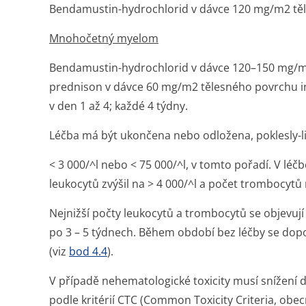
Bendamustin-hydrochlorid v dávce 120 mg/m2 těle
Mnohočetný myelom
Bendamustin-hydrochlorid v dávce 120–150 mg/
prednison v dávce 60 mg/m
2
tělesného povrchu in
v den 1 až 4; každé 4 týdny.
Léčba má být ukončena nebo odložena, poklesly-
< 3 000/^l nebo < 75 000/^l, v tomto pořadí. V léč
leukocytů zvýšil na > 4 000/^l a počet trombocytů 
Nejnižší počty leukocytů a trombocytů se objevují
po 3 – 5 týdnech. Během období bez léčby se dopo
(viz
bod 4.4
).
V případě nehematologické toxicity musí snížení d
podle kritérií CTC (Common Toxicity Criteria, obe