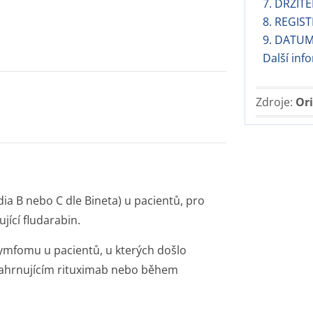
7. DRŽIT
8. REGIST
9. DATUM
Další in
Zdroje:
Ori
dia B nebo C dle Bineta) u pacientů, pro
ící fludarabin.
ymfomu u pacientů, u kterých došlo
ahrnujícím rituximab nebo během