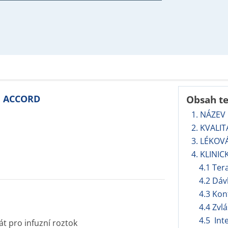
E ACCORD
Obsah t
1. NÁZEV
2. KVALIT
3. LÉKOV
4. KLINIC
4.1 Ter
4.2 Dáv
4.3 Kon
4.4 Zvl
4.5 Int
t pro infuzní roztok