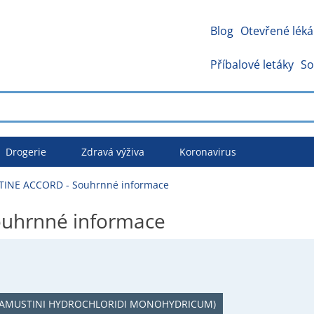
Blog
Otevřené léká
Příbalové letáky
So
Drogerie
Zdravá výživa
Koronavirus
INE ACCORD - Souhrnné informace
uhrnné informace
AMUSTINI HYDROCHLORIDI MONOHYDRICUM)