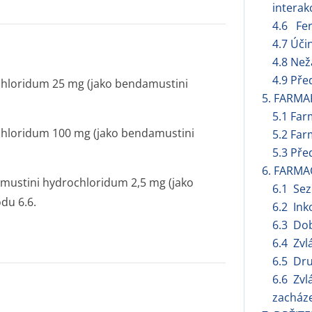
interak
4.6 Fert
4.7 Úči
4.8 Než
4.9 Pře
chloridum 25 mg (jako bendamustini
5. FARMA
5.1 Far
ochloridum 100 mg (jako bendamustini
5.2 Far
5.3 Pře
6. FARMA
mustini hydrochloridum 2,5 mg (jako
6.1 Se
du 6.6.
6.2 Ink
6.3 Dob
6.4 Zvl
6.5 Dru
6.6 Zvl
zacháze