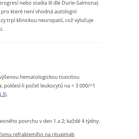
rogresí nebo stadia III dle Durie-Salmona)
, pro které není vhodná autologní
 trpí klinickou neuropatií, což vylučuje
b.
zvýšenou hematologickou toxicitou
 poklesl-li počet leukocytů na < 3 000/^1
.3
).
esného povrchu v den 1 a 2; každé 4 týdny.
fomu refraktemího na rituximab