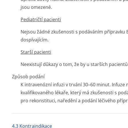
jsou omezené.
Pediatričtí pacienti
Nejsou žádné zkušenosti s podáváním přípravku
dospívajícím.
Starší pacienti
Neexistují důkazy o tom, že by u starších pacient
Způsob podání
K intravenózní infuzi v trvání 30–60 minut. Infu
kvalifikovaného lékaře, který má zkušenosti s p
pro rekonstituci, naředění a podání léčivého příp
4.3 Kontraindikace