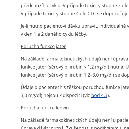
předchozího cyklu. V případě toxicity stupně 3 dl
V případě toxicity stupně 4 dle CTC se doporučuje
Je-li nutno pacientovi dávku upravit, individuáln
v den 1 a 2 daného cyklu léčby.
Porucha funkce jater
Na základě farmakokinetických údajů není úprava
funkce jater (sérový bilirubin < 1,2 mg/dl) nutná
funkce jater (sérový bilirubin 1,2–3,0 mg/dl) se d
Údaje o pacientech s těžkou poruchou funkce jate
3,0 mg/dl) nejsou k dispozici (viz
bod 4.3
).
Porucha funkce ledvin
Na základě farmakokinetických údajů není u pacie
úprava dávky nutná. Zkušenosti s podáváním u pa