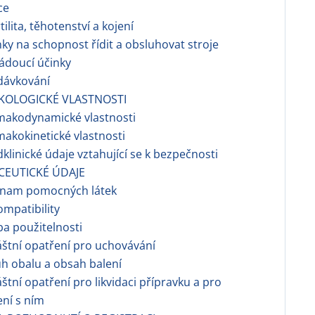
ce
ilita, těhotenství a kojení
nky na schopnost řídit a obsluhovat stroje
ádoucí účinky
dávkování
KOLOGICKÉ VLASTNOSTI
makodynamické vlastnosti
makokinetické vlastnosti
dklinické údaje vztahující se k bezpečnosti
CEUTICKÉ ÚDAJE
znam pomocných látek
ompatibility
a použitelnosti
áštní opatření pro uchovávání
h obalu a obsah balení
áštní opatření pro likvidaci přípravku a pro
ní s ním