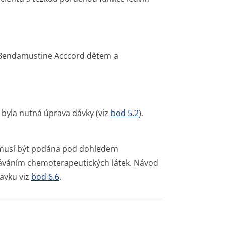
 Bendamustine Acccord dětem a
ů byla nutná úprava dávky (viz
bod 5.2
).
ze musí být podána pod dohledem
odáváním chemoterapeutických látek. Návod
ravku viz
bod 6.6
.