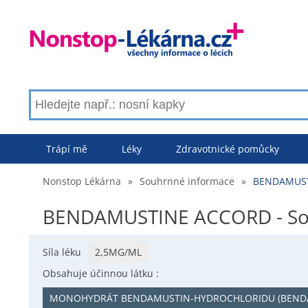
Trápí mě
Léky
Zdravotnické pomůcky
Nonstop Lékárna
»
Souhrnné informace
»
BENDAMUST
BENDAMUSTINE ACCORD - So
Síla léku
2,5MG/ML
Obsahuje účinnou látku :
MONOHYDRÁT BENDAMUSTIN-HYDROCHLORIDU (BEND