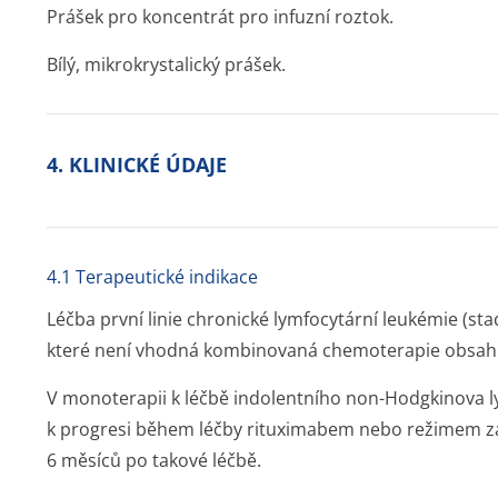
Prášek pro koncentrát pro infuzní roztok.
Bílý, mikrokrystalický prášek.
4. KLINICKÉ ÚDAJE
4.1 Terapeutické indikace
Léčba první linie chronické lymfocytární leukémie (sta
které není vhodná kombinovaná chemoterapie obsahuj
V monoterapii k léčbě indolentního non-Hodgkinova l
k progresi během léčby rituximabem nebo režimem z
6 měsíců po takové léčbě.