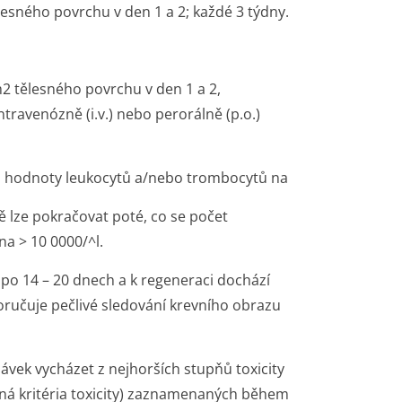
sného povrchu v den 1 a 2; každé 3 týdny.
m
2
tělesného povrchu v den 1 a 2,
travenózně (i.v.) nebo perorálně (p.o.)
li hodnoty leukocytů a/nebo trombocytů na
bě lze pokračovat poté, co se počet
na > 10 0000/^l.
 po 14 – 20 dnech a k regeneraci dochází
ručuje pečlivé sledování krevního obrazu
ávek vycházet z nejhorších stupňů toxicity
cná kritéria toxicity) zaznamenaných během