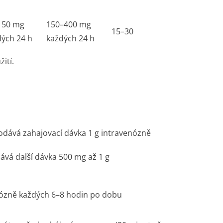
150 mg
150–400 mg
15–30
dých 24 h
každých 24 h
ití.
odává zahajovací dávka 1 g intravenózně
dává další dávka 500 mg až 1 g
nózně každých 6–8 hodin po dobu