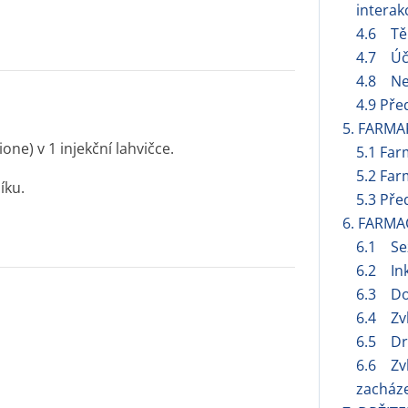
interak
4.6 Těh
4.7 Úči
4.8 Ne
4.9 Pře
5. FARMA
ne) v 1 injekční lahvičce.
5.1 Far
5.2 Far
íku.
5.3 Pře
6. FARMA
6.1 Se
6.2 Ink
6.3 Do
6.4 Zvl
6.5 Dru
6.6 Zvl
zacháze