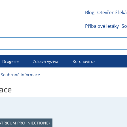
Blog
Otevřené léká
Příbalové letáky
So
Drogerie
Zdravá výživa
Koronavirus
- Souhrnné informace
ace
ATRICUM PRO INIECTIONE)