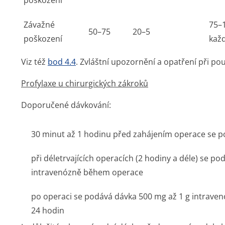
poškození
Závažné
75–
50–75
20–5
poškození
kaž
Viz též
bod 4.4
. Zvláštní upozornění a opatření při použ
Profylaxe u chirurgických zákroků
Doporučené dávkování:
30 minut až 1 hodinu před zahájením operace se p
při déletrvajících operacích (2 hodiny a déle) se po
intravenózně během operace
po operaci se podává dávka 500 mg až 1 g intrave
24 hodin