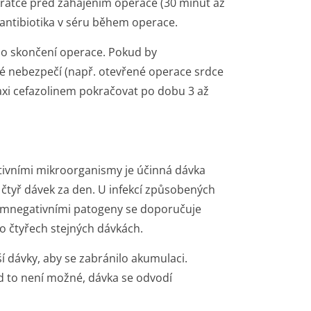
 krátce před zahájením operace (30 minut až
antibiotika v séru během operace.
po skončení operace. Pokud by
ké nebezpečí (např. otevřené operace srdce
axi cefazolinem pokračovat po dobu 3 až
tivními mikroorganismy je účinná dávka
čtyř dávek za den. U infekcí způsobených
amnegativními patogeny se doporučuje
 čtyřech stejných dávkách.
í dávky, aby se zabránilo akumulaci.
kud to není možné, dávka se odvodí