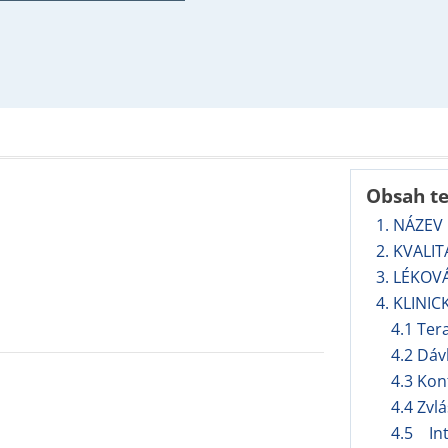
Obsah t
1. NÁZEV
2. KVALI
3. LÉKOV
4. KLINIC
4.1 Ter
4.2 Dáv
4.3 Kon
4.4 Zvl
4.5 Int