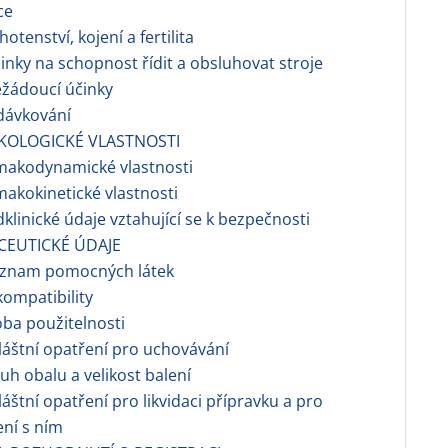
ce
otenství, kojení a fertilita
nky na schopnost řídit a obsluhovat stroje
žádoucí účinky
dávkování
KOLOGICKÉ VLASTNOSTI
makodynamické vlastnosti
makokinetické vlastnosti
dklinické údaje vztahující se k bezpečnosti
CEUTICKÉ ÚDAJE
znam pomocných látek
ompatibility
ba použitelnosti
áštní opatření pro uchovávání
h obalu a velikost balení
áštní opatření pro likvidaci přípravku a pro
ní s ním