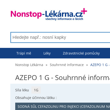
Trápí mě
Léky
Zdravotnické pomůcky
Nonstop Lékárna
»
Souhrnné informace
»
AZEPO 1 G 
AZEPO 1 G - Souhrnné inform
Síla léku
1G
Obsahuje účinnou látku :
SODNÁ SŮL CEFAZOLINU PRO INJEKCI (CEFAZOLINUM N