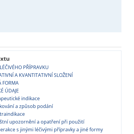
extu
 LÉČIVÉHO PŘÍPRAVKU
TATIVNÍ A KVANTITATIVNÍ SLOŽENÍ
Á FORMA
KÉ ÚDAJE
apeutické indikace
kování a způsob podání
traindikace
áštní upozornění a opatření při použití
erakce s jinými léčivými přípravky a jiné formy