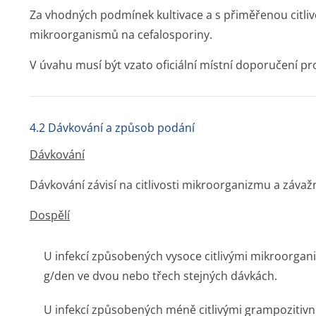
Za vhodných podmínek kultivace a s přiměřenou citlivo
mikroorganismů na cefalosporiny.
V úvahu musí být vzato oficiální místní doporučení pro
4.2 Dávkování a způsob podání
Dávkování
Dávkování závisí na citlivosti mikroorganizmu a záva
Dospělí
U infekcí způsobených vysoce citlivými mikroorgan
g/den ve dvou nebo třech stejných dávkách.
U infekcí způsobených méně citlivými grampozitivn