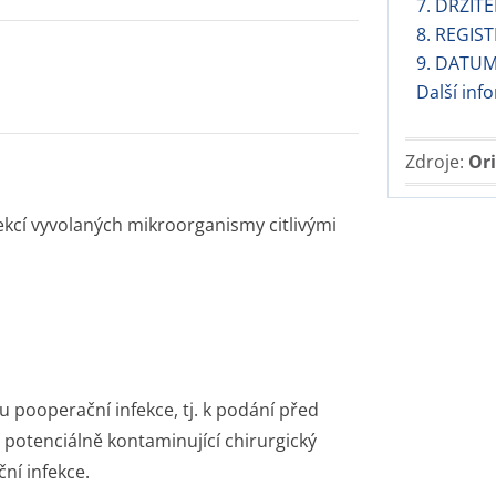
7. DRŽIT
8. REGIS
9. DATUM
Další inf
Zdroje:
Ori
fekcí vyvolaných mikroorganismy citlivými
tu pooperační infekce, tj. k podání před
 potenciálně kontaminující chirurgický
ní infekce.