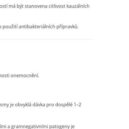
stí má být stanovena citlivost kauzálních
 použití antibakteriálních přípravků.
žnosti onemocnění.
ismy je obvyklá dávka pro dospělé 1–2
ími a gramnegativními patogeny je