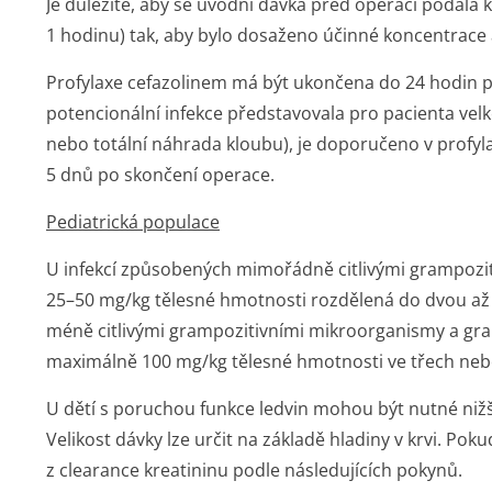
Je důležité, aby se úvodní dávka před operací podala
1 hodinu) tak, aby bylo dosaženo účinné koncentrace 
Profylaxe cefazolinem má být ukončena do 24 hodin 
potencionální infekce představovala pro pacienta vel
nebo totální náhrada kloubu), je doporučeno v profyl
5 dnů po skončení operace.
Pediatrická populace
U infekcí způsobených mimořádně citlivými grampozi
25–50 mg/kg tělesné hmotnosti rozdělená do dvou až 
méně citlivými grampozitivními mikroorganismy a gr
maximálně 100 mg/kg tělesné hmotnosti ve třech nebo
U dětí s poruchou funkce ledvin mohou být nutné nižš
Velikost dávky lze určit na základě hladiny v krvi. Po
z clearance kreatininu podle následujících pokynů.