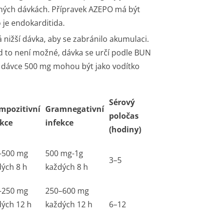
jných dávkách. Přípravek AZEPO má být
 je endokarditida.
nižší dávka, aby se zabránilo akumulaci.
kud to není možné, dávka se určí podle BUN
í dávce 500 mg mohou být jako vodítko
Sérový
mpozitivní
Gramnegativní
poločas
ekce
infekce
(hodiny)
–500 mg
500 mg-1g
3–5
ých 8 h
každých 8 h
–250 mg
250–600 mg
dých 12 h
každých 12 h
6–12