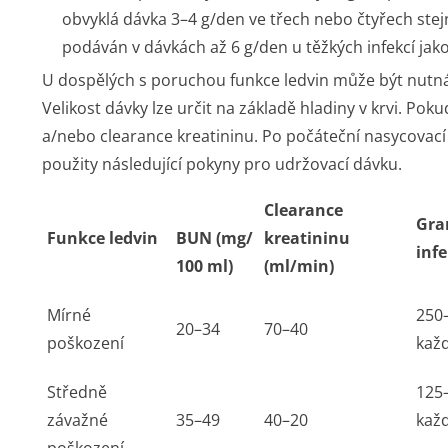
obvyklá dávka 3–4 g/den ve třech nebo čtyřech ste
podáván v dávkách až 6 g/den u těžkých infekcí jako
U dospělých s poruchou funkce ledvin může být nutná 
Velikost dávky lze určit na základě hladiny v krvi. Po
a/nebo clearance kreatininu. Po počáteční nasycovac
použity následující pokyny pro udržovací dávku.
Clearance
Gra
Funkce ledvin
BUN (mg/
kreatininu
inf
100 ml)
(ml/min)
Mírné
250
20–34
70–40
poškození
každ
Středně
125
závažné
35–49
40–20
kaž