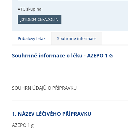
ATC skupina:
J01DB04 CEFAZOLIN
Příbalový leták
Souhrnné informace
Souhrnné informace o léku - AZEPO 1 G
SOUHRN ÚDAJŮ O PŘÍPRAVKU
1. NÁZEV LÉČIVÉHO PŘÍPRAVKU
AZEPO 1 g