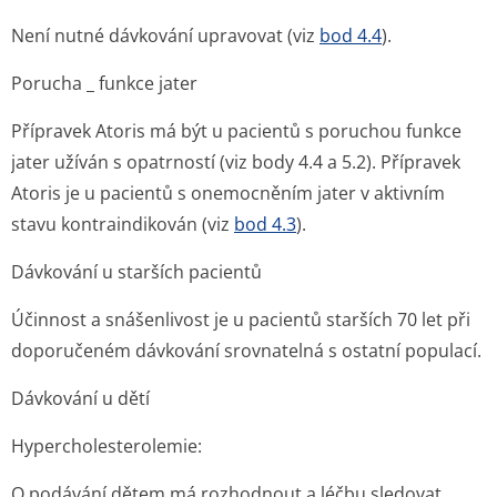
Není nutné dávkování upravovat (viz
bod 4.4
).
Porucha _ funkce jater
Přípravek Atoris má být u pacientů s poruchou funkce
jater užíván s opatrností (viz body 4.4 a 5.2). Přípravek
Atoris je u pacientů s onemocněním jater v aktivním
stavu kontraindikován (viz
bod 4.3
).
Dávkování u starších pacientů
Účinnost a snášenlivost je u pacientů starších 70 let při
doporučeném dávkování srovnatelná s ostatní populací.
Dávkování u dětí
Hypercholeste­rolemie:
O podávání dětem má rozhodnout a léčbu sledovat