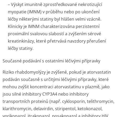
– Výskyt imunitně zprostředkované nekrotizující
myopatie (IMNM) v průběhu nebo po ukončení
léčby některými statiny byl hlášen velmi vzácně.
Klinicky je IMNM charakterizována perzistentní
proximální svalovou slabostí a zvýšením sérové
kreatinkinázy, které přetrvává navzdory přerušení
léčby statiny.
Současné podávání s ostatními léčivými přípravky
Riziko rhabdomyolýzy je zvýšené, pokud je atorvastatin
podáván současně s určitými léčivými přípravky, které
mohou zvýšit koncentraci atorvastatinu v plazmě, jako
jsou silné inhibitory CYP3A4 nebo inhibitory
transportních proteinů (např. cyklosporin, telithromycin,
klarithromycin, delavirdin, stiripentol, ketokonazol,
vorikonazol, itrakonazol, posakonazol a inhibitory HIV