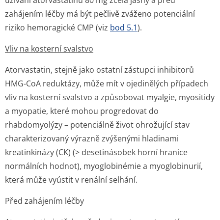
užívání atorvastatinu 80 mg zcela jasný a před
zahájením léčby má být pečlivě zváženo potenciální
riziko hemoragické CMP (viz
bod 5.1
).
Vliv na kosterní svalstvo
Atorvastatin, stejně jako ostatní zástupci inhibitorů
HMG-CoA reduktázy, může mít v ojedinělých případech
vliv na kosterní svalstvo a způsobovat myalgie, myositidy
a myopatie, které mohou progredovat do
rhabdomyolýzy – potenciálně život ohrožující stav
charakterizovaný výrazně zvýšenými hladinami
kreatinkinázy (CK) (> desetinásobek horní hranice
normálních hodnot), myoglobinémie a myoglobinurií,
která může vyústit v renální selhání.
Před zahájením léčby