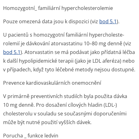
Homozygotní_ familiární hypercholeste­rolemie
Pouze omezená data jsou k dispozici (viz
bod 5.1
).
U pacientů s homozygotní familiární hypercholeste­
rolemií je dávkování atorvastatinu 10–80 mg denně (viz
bod 5.1
). Atorvastatin se má podávat jako přídatná léčba
k další hypolipidemické terapii (jako je LDL aferéza) nebo
v případech, když tyto léčebné metody nejsou dostupné.
Prevence kardiovaskulárních onemocnění
V primárně preventivních studiích byla použita dávka
10 mg denně. Pro dosažení cílových hladin (LDL-)
cholesterolu v souladu se současnými doporučeními
může být nutné použití vyšších dávek.
Porucha _ funkce ledvin