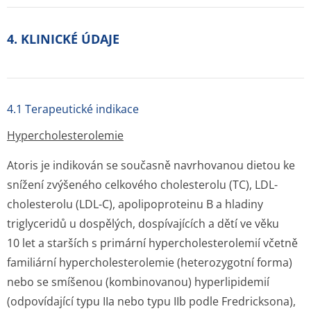
4. KLINICKÉ ÚDAJE
4.1 Terapeutické indikace
Hypercholeste­rolemie
Atoris je indikován se současně navrhovanou dietou ke
snížení zvýšeného celkového cholesterolu (TC), LDL-
cholesterolu (LDL-C), apolipoproteinu B a hladiny
triglyceridů u dospělých, dospívajících a dětí ve věku
10 let a starších s primární hypercholeste­rolemií včetně
familiární hypercholeste­rolemie (heterozygotní forma)
nebo se smíšenou (kombinovanou) hyperlipidemií
(odpovídající typu IIa nebo typu IIb podle Fredricksona),