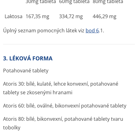
30mg tableta
60mg tableta
80mg tableta
Laktosa
167,35 mg
334,72 mg
446,29 mg
Úplný seznam pomocných látek viz
bod 6
.1.
3. LÉKOVÁ FORMA
Potahované tablety
Atoris 30: bílé, kulaté, lehce konvexní, potahované
tablety se zkosenými hranami
Atoris 60: bílé, oválné, bikonvexní potahované tablety
Atoris 80: bílé, bikonvexní, potahované tablety tvaru
tobolky