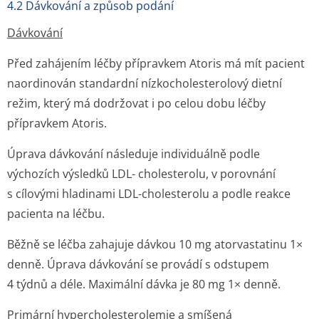
4.2 Dávkování a způsob podání
Dávkování
Před zahájením léčby přípravkem Atoris má mít pacient
naordinován standardní nízkocholesterolový dietní
režim, který má dodržovat i po celou dobu léčby
přípravkem Atoris.
Úprava dávkování následuje individuálně podle
výchozích výsledků LDL- cholesterolu, v porovnání
s cílovými hladinami LDL-cholesterolu a podle reakce
pacienta na léčbu.
Běžně se léčba zahajuje dávkou 10 mg atorvastatinu 1×
denně. Úprava dávkování se provádí s odstupem
4 týdnů a déle. Maximální dávka je 80 mg 1× denně.
Primární hypercholeste­rolemie a smíšená