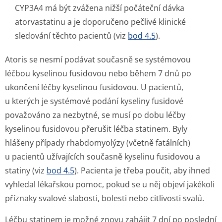
CYP3A4 má být zvážena nižší počáteční dávka
atorvastatinu a je doporučeno pečlivé klinické
sledování těchto pacientů (viz
bod 4.5
).
Atoris se nesmí podávat současně se systémovou
léčbou kyselinou fusidovou nebo během 7 dnů po
ukončení léčby kyselinou fusidovou. U pacientů,
u kterých je systémové podání kyseliny fusidové
považováno za nezbytné, se musí po dobu léčby
kyselinou fusidovou přerušit léčba statinem. Byly
hlášeny případy rhabdomyolýzy (včetně fatálních)
u pacientů užívajících současně kyselinu fusidovou a
statiny (viz
bod 4.5
). Pacienta je třeba poučit, aby ihned
vyhledal lékařskou pomoc, pokud se u něj objeví jakékoli
příznaky svalové slabosti, bolesti nebo citlivosti svalů.
Léčbu statinem je možné znovu zahájit 7 dní po poslední