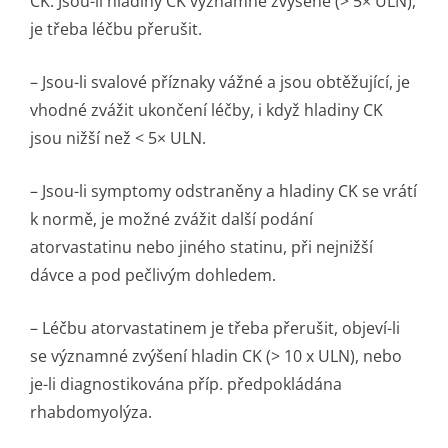
CK. Jsou-li hladiny CK významně zvýšené (> 5× ULN),
je třeba léčbu přerušit.
– Jsou-li svalové příznaky vážné a jsou obtěžující, je
vhodné zvážit ukončení léčby, i když hladiny CK
jsou nižší než < 5× ULN.
– Jsou-li symptomy odstraněny a hladiny CK se vrátí
k normě, je možné zvážit další podání
atorvastatinu nebo jiného statinu, při nejnižší
dávce a pod pečlivým dohledem.
– Léčbu atorvastatinem je třeba přerušit, objeví-li
se významné zvýšení hladin CK (> 10 x ULN), nebo
je-li diagnostikována příp. předpokládána
rhabdomyolýza.