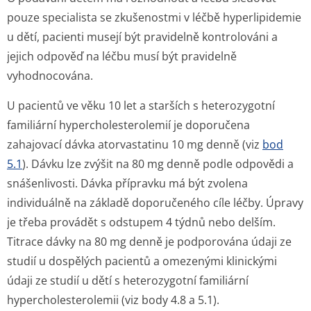
pouze specialista se zkušenostmi v léčbě hyperlipidemie
u dětí, pacienti musejí být pravidelně kontrolováni a
jejich odpověď na léčbu musí být pravidelně
vyhodnocována.
U pacientů ve věku 10 let a starších s heterozygotní
familiární hypercholeste­rolemií je doporučena
zahajovací dávka atorvastatinu 10 mg denně (viz
bod
5.1
). Dávku lze zvýšit na 80 mg denně podle odpovědi a
snášenlivosti. Dávka přípravku má být zvolena
individuálně na základě doporučeného cíle léčby. Úpravy
je třeba provádět s odstupem 4 týdnů nebo delším.
Titrace dávky na 80 mg denně je podporována údaji ze
studií u dospělých pacientů a omezenými klinickými
údaji ze studií u dětí s heterozygotní familiární
hypercholeste­rolemii (viz body 4.8 a 5.1).