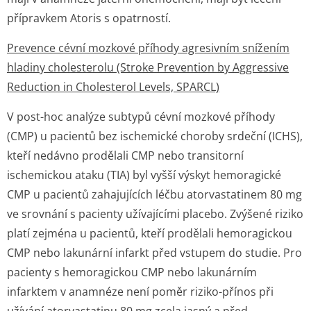
přípravkem Atoris s opatrností.
Prevence cévní mozkové příhody agresivním snížením
hladiny cholesterolu (Stroke Prevention by Aggressive
Reduction in Cholesterol Levels, SPARCL)
V post-hoc analýze subtypů cévní mozkové příhody
(CMP) u pacientů bez ischemické choroby srdeční (ICHS),
kteří nedávno prodělali CMP nebo transitorní
ischemickou ataku (TIA) byl vyšší výskyt hemoragické
CMP u pacientů zahajujících léčbu atorvastatinem 80 mg
ve srovnání s pacienty užívajícími placebo. Zvýšené riziko
platí zejména u pacientů, kteří prodělali hemoragickou
CMP nebo lakunární infarkt před vstupem do studie. Pro
pacienty s hemoragickou CMP nebo lakunárním
infarktem v anamnéze není poměr riziko-přínos při