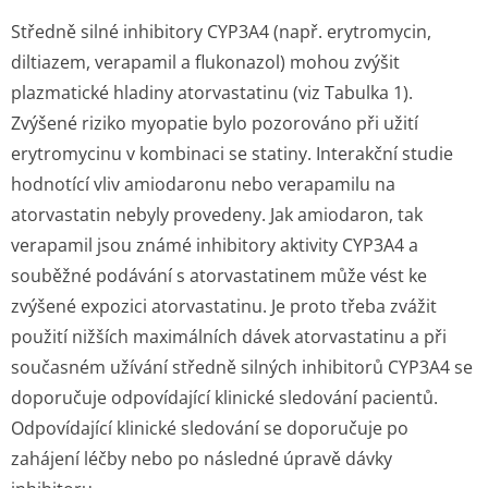
Středně silné inhibitory CYP3A4 (např. erytromycin,
diltiazem, verapamil a flukonazol) mohou zvýšit
plazmatické hladiny atorvastatinu (viz Tabulka 1).
Zvýšené riziko myopatie bylo pozorováno při užití
erytromycinu v kombinaci se statiny. Interakční studie
hodnotící vliv amiodaronu nebo verapamilu na
atorvastatin nebyly provedeny. Jak amiodaron, tak
verapamil jsou známé inhibitory aktivity CYP3A4 a
souběžné podávání s atorvastatinem může vést ke
zvýšené expozici atorvastatinu. Je proto třeba zvážit
použití nižších maximálních dávek atorvastatinu a při
současném užívání středně silných inhibitorů CYP3A4 se
doporučuje odpovídající klinické sledování pacientů.
Odpovídající klinické sledování se doporučuje po
zahájení léčby nebo po následné úpravě dávky