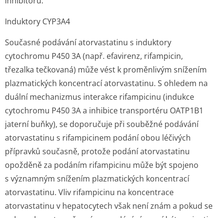
inhibitoru.
Induktory CYP3A4
Současné podávání atorvastatinu s induktory
cytochromu P450 3A (např. efavirenz, rifampicin,
třezalka tečkovaná) může vést k proměnlivým snížením
plazmatických koncentrací atorvastatinu. S ohledem na
duální mechanizmus interakce rifampicinu (indukce
cytochromu P450 3A a inhibice transportéru OATP1B1
jaterní buňky), se doporučuje při souběžné podávání
atorvastatinu s rifampicinem podání obou léčivých
přípravků současně, protože podání atorvastatinu
opožděně za podáním rifampicinu může být spojeno
s významným snížením plazmatických koncentrací
atorvastatinu. Vliv rifampicinu na koncentrace
atorvastatinu v hepatocytech však není znám a pokud se