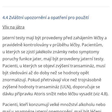
4.4 Zvláštní upozornění a opatření pro použití
Vliv na játra
Jaterní testy mají být provedeny před zahájením léčby a
pravidelně kontrolovány v průběhu léčby. Pacientům,
u kterých se zjistí jakékoliv známky nebo symptomy
poruchy funkce jater, mají být provedeny jaterní testy.
Pacienti, u kterých se objeví zvýšení transamináz, musí
být sledováni až do doby než se hodnoty opět
znormalizují. Pokud přetrvávají více než trojnásobně
zvýšené hodnoty transamináz (ULN), doporučuje se
dávku přípravku Atoris snížit nebo léčbu vysadit (viz 4.8).
Pacienti, kteří konzumují velké množství alkoholu nebo
mají v anamnéze jaterní onemocnění, mají být léčeni