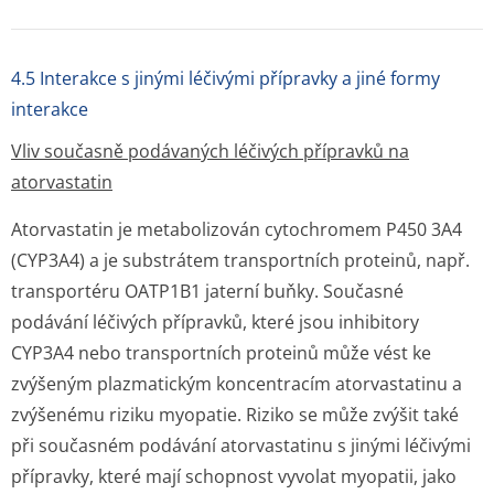
4.5 Interakce s jinými léčivými přípravky a jiné formy
interakce
Vliv současně podávaných léčivých přípravků na
atorvastatin
Atorvastatin je metabolizován cytochromem P450 3A4
(CYP3A4) a je substrátem transportních proteinů, např.
transportéru OATP1B1 jaterní buňky. Současné
podávání léčivých přípravků, které jsou inhibitory
CYP3A4 nebo transportních proteinů může vést ke
zvýšeným plazmatickým koncentracím atorvastatinu a
zvýšenému riziku myopatie. Riziko se může zvýšit také
při současném podávání atorvastatinu s jinými léčivými
přípravky, které mají schopnost vyvolat myopatii, jako