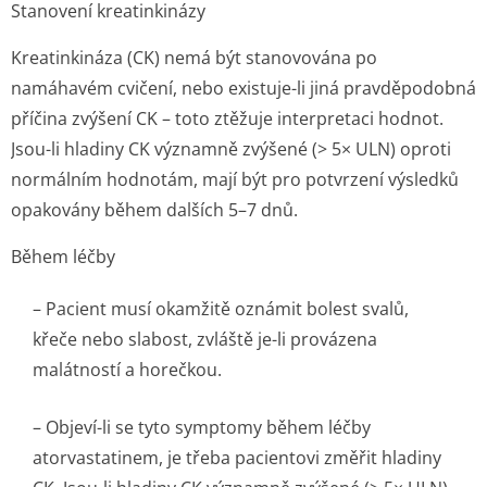
Stanovení kreatinkinázy
Kreatinkináza (CK) nemá být stanovována po
namáhavém cvičení, nebo existuje-li jiná pravděpodobná
příčina zvýšení CK – toto ztěžuje interpretaci hodnot.
Jsou-li hladiny CK významně zvýšené (> 5× ULN) oproti
normálním hodnotám, mají být pro potvrzení výsledků
opakovány během dalších 5–7 dnů.
Během léčby
– Pacient musí okamžitě oznámit bolest svalů,
křeče nebo slabost, zvláště je-li provázena
malátností a horečkou.
– Objeví-li se tyto symptomy během léčby
atorvastatinem, je třeba pacientovi změřit hladiny