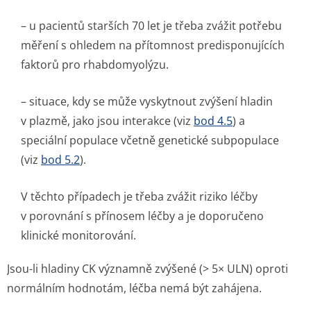
– u pacientů starších 70 let je třeba zvážit potřebu
měření s ohledem na přítomnost predisponujících
faktorů pro rhabdomyolýzu.
– situace, kdy se může vyskytnout zvýšení hladin
v plazmě, jako jsou interakce (viz
bod 4.5
) a
speciální populace včetně genetické subpopulace
(viz
bod 5.2
).
V těchto případech je třeba zvážit riziko léčby
v porovnání s přínosem léčby a je doporučeno
klinické monitorování.
Jsou-li hladiny CK významně zvýšené (> 5× ULN) oproti
normálním hodnotám, léčba nemá být zahájena.