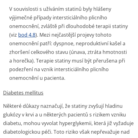
V souvislosti s užíváním statinů byly hlášeny
výjimečné případy intersticiálního plicního
onemocnění, zvláště při dlouhodobé terapii statiny
(viz
bod 4.8
). Mezi nejčastější projevy tohoto
onemocnění patří: dyspnoe, neproduktivní kašel a
zhoršení celkového stavu (únava, ztráta hmotnosti
a horečka). Terapie statiny musí být přerušena při
podezření na vznik intersticiálního plicního
onemocnění u pacienta.
Diabetes mellitus
Některé důkazy naznačují, že statiny zvyšují hladinu
glukózy v krvi a u některých pacientů s rizikem vzniku
diabetu, mohou vyvolat hyperglykemii, která již vyžaduje
diabetologickou péči. Toto riziko však nepřevažuje nad