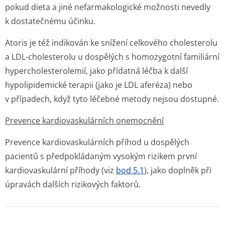
pokud dieta a jiné nefarmakologické možnosti nevedly
k dostatečnému účinku.
Atoris je též indikován ke snížení celkového cholesterolu
a LDL-cholesterolu u dospělých s homozygotní familiární
hypercholeste­rolemií, jako přídatná léčba k další
hypolipidemické terapii (jako je LDL aferéza) nebo
v případech, když tyto léčebné metody nejsou dostupné.
Prevence kardiovaskulárních onemocnění
Prevence kardiovaskulárních příhod u dospělých
pacientů s předpokládaným vysokým rizikem první
kardiovaskulární příhody (viz
bod 5.1
), jako doplněk při
úpravách dalších rizikových faktorů.