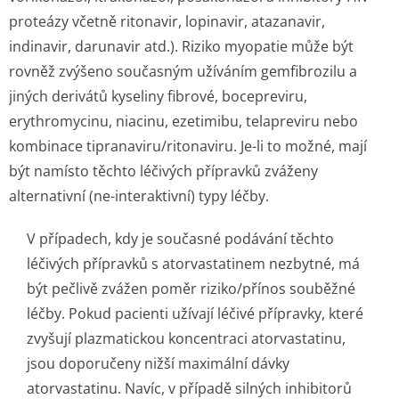
proteázy včetně ritonavir, lopinavir, atazanavir,
indinavir, darunavir atd.). Riziko myopatie může být
rovněž zvýšeno současným užíváním gemfibrozilu a
jiných derivátů kyseliny fibrové, bocepreviru,
erythromycinu, niacinu, ezetimibu, telapreviru nebo
kombinace tipranaviru/ri­tonaviru. Je-li to možné, mají
být namísto těchto léčivých přípravků zváženy
alternativní (ne-interaktivní) typy léčby.
V případech, kdy je současné podávání těchto
léčivých přípravků s atorvastatinem nezbytné, má
být pečlivě zvážen poměr riziko/přínos souběžné
léčby. Pokud pacienti užívají léčivé přípravky, které
zvyšují plazmatickou koncentraci atorvastatinu,
jsou doporučeny nižší maximální dávky
atorvastatinu. Navíc, v případě silných inhibitorů