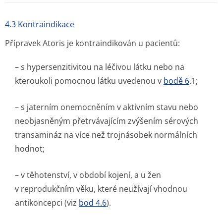
4.3 Kontraindikace
Přípravek Atoris je kontraindikován u pacientů:
– s hypersenzitivitou na léčivou látku nebo na
kteroukoli pomocnou látku uvedenou v
bodě 6
.1;
– s jaterním onemocněním v aktivním stavu nebo
neobjasněným přetrvávajícím zvýšením sérových
transamináz na více než trojnásobek normálních
hodnot;
– v těhotenství, v období kojení, a u žen
v reprodukčním věku, které neužívají vhodnou
antikoncepci (viz
bod 4.6
).