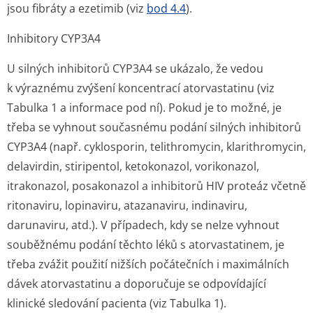
jsou fibráty a ezetimib (viz
bod 4.4
).
Inhibitory CYP3A4
U silných inhibitorů CYP3A4 se ukázalo, že vedou
k výraznému zvýšení koncentrací atorvastatinu (viz
Tabulka 1 a informace pod ní). Pokud je to možné, je
třeba se vyhnout současnému podání silných inhibitorů
CYP3A4 (např. cyklosporin, telithromycin, klarithromycin,
delavirdin, stiripentol, ketokonazol, vorikonazol,
itrakonazol, posakonazol a inhibitorů HIV proteáz včetně
ritonaviru, lopinaviru, atazanaviru, indinaviru,
darunaviru, atd.). V případech, kdy se nelze vyhnout
souběžnému podání těchto léků s atorvastatinem, je
třeba zvážit použití nižších počátečních i maximálních
dávek atorvastatinu a doporučuje se odpovídající
klinické sledování pacienta (viz Tabulka 1).