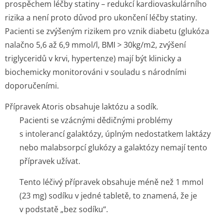
prospěchem léčby statiny – redukcí kardiovaskulárního
rizika a není proto důvod pro ukončení léčby statiny.
Pacienti se zvýšeným rizikem pro vznik diabetu (glukóza
nalačno 5,6 až 6,9 mmol/l, BMI > 30kg/m
2
, zvýšení
triglyceridů v krvi, hypertenze) mají být klinicky a
biochemicky monitorováni v souladu s národními
doporučeními.
Přípravek Atoris obsahuje laktózu a sodík.
Pacienti se vzácnými dědičnými problémy
s intolerancí galaktózy, úplným nedostatkem laktázy
nebo malabsorpcí glukózy a galaktózy nemají tento
přípravek užívat.
Tento léčivý přípravek obsahuje méně než 1 mmol
(23 mg) sodíku v jedné tabletě, to znamená, že je
v podstatě „bez sodíku“.