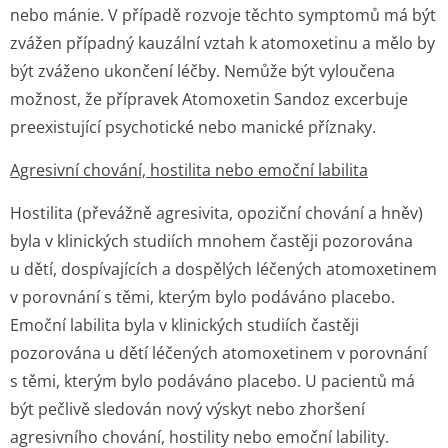
nebo mánie. V případě rozvoje těchto symptomů má být
zvážen případný kauzální vztah k atomoxetinu a mělo by
být zváženo ukončení léčby. Nemůže být vyloučena
možnost, že přípravek Atomoxetin Sandoz excerbuje
preexistující psychotické nebo manické příznaky.
Agresivní chování, hostilita nebo emoční labilita
Hostilita (převážně agresivita, opoziční chování a hněv)
byla v klinických studiích mnohem častěji pozorována
u dětí, dospívajících a dospělých léčených atomoxetinem
v porovnání s těmi, kterým bylo podáváno placebo.
Emoční labilita byla v klinických studiích častěji
pozorována u dětí léčených atomoxetinem v porovnání
s těmi, kterým bylo podáváno placebo. U pacientů má
být pečlivě sledován nový výskyt nebo zhoršení
agresivního chování, hostility nebo emoční lability.