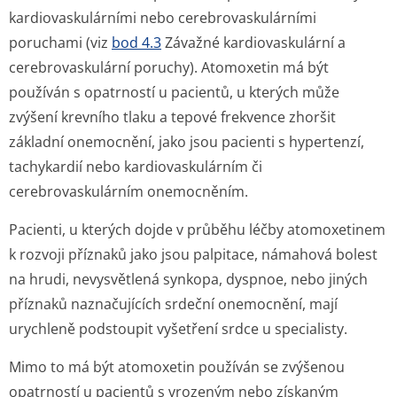
kardiovaskulárními nebo cerebrovaskulárními
poruchami (viz
bod 4.3
Závažné kardiovaskulární a
cerebrovaskulární poruchy). Atomoxetin má být
používán s opatrností u pacientů, u kterých může
zvýšení krevního tlaku a tepové frekvence zhoršit
základní onemocnění, jako jsou pacienti s hypertenzí,
tachykardií nebo kardiovaskulárním či
cerebrovaskulárním onemocněním.
Pacienti, u kterých dojde v průběhu léčby atomoxetinem
k rozvoji příznaků jako jsou palpitace, námahová bolest
na hrudi, nevysvětlená synkopa, dyspnoe, nebo jiných
příznaků naznačujících srdeční onemocnění, mají
urychleně podstoupit vyšetření srdce u specialisty.
Mimo to má být atomoxetin používán se zvýšenou
opatrností u pacientů s vrozeným nebo získaným