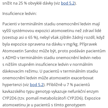
snížit na 25 % obvyklé dávky (viz
bod 5.2
).
Insuficience ledvin
:
Pacienti v terminálním stadiu onemocnění ledvin mají
vyšší systémovou expozici atomoxetinu než zdraví lidé
(vzestup asi o 65 %), nebyl však zjištěn žádný rozdíl, když
byla expozice opravena na dávku v mg/kg. Přípravek
Atomoxetin Sandoz může být, proto podáván pacientům
s ADHD v terminálním stadiu onemocnění ledvin nebo
s nižším stupněm insuficience ledvin v normálním
dávkovacím režimu. U pacientů v terminálním stadiu
onemocnění ledvin může atomoxetin exacerbovat
hypertenzi (viz
bod 5.2
). Přibližně u 7 % pacientů
kavkazského typu genotyp vykazuje nefunkční enzym
CYP2D6 (tzv. pomalí metabolizátoři CYP2D6). Expozice
atomoxetinu je u pacientů s tímto genotypem