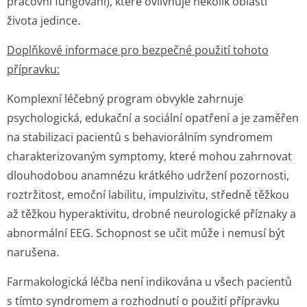
pracovní fungování), které ovlivňuje několik oblastí
života jedince.
Doplňkové informace pro bezpečné použití tohoto
přípravku:
Komplexní léčebný program obvykle zahrnuje
psychologická, edukační a sociální opatření a je zaměřen
na stabilizaci pacientů s behaviorálním syndromem
charakterizovaným symptomy, které mohou zahrnovat
dlouhodobou anamnézu krátkého udržení pozornosti,
roztržitost, emoční labilitu, impulzivitu, středně těžkou
až těžkou hyperaktivitu, drobné neurologické příznaky a
abnormální EEG. Schopnost se učit může i nemusí být
narušena.
Farmakologická léčba není indikována u všech pacientů
s tímto syndromem a rozhodnutí o použití přípravku