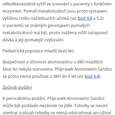
několikanásobně vyšší ve srovnání s pacienty s funkčním
enzymem. Pomalí metabolizátoři jsou proto vystaveni
vyššímu riziku nežádoucích účinků (viz
bod 4.8
a 5.2).
U pacientů se známým genotypem pomalých
metabolizátorů má být, proto zvážena nižší zahajovací
dávka a její pomalejší zvyšování.
Pediatrická populace mladší šesti let
:
Bezpečnost a účinnost atomoxetinu u dětí mladších
šesti let nebyla stanovena. Přípravek Atomoxetin Sandoz
se proto nemá používat u dětí do 6 let (viz
bod 4.4
).
Způsob podání
K perorálnímu podání. Přípravek Atomoxetin Sandoz
může být podáván nezávisle na jídle. Tobolky se nesmí
otevírat a obsah tobolky se nemá odstraňovat ani užívat