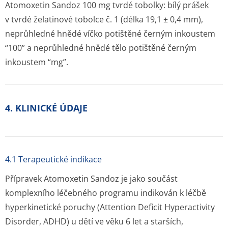
Atomoxetin Sandoz 100 mg tvrdé tobolky: bílý prášek
v tvrdé želatinové tobolce č. 1 (délka 19,1 ± 0,4 mm),
neprůhledné hnědé víčko potištěné černým inkoustem
“100” a neprůhledné hnědé tělo potištěné černým
inkoustem “mg”.
4. KLINICKÉ ÚDAJE
4.1 Terapeutické indikace
Přípravek Atomoxetin Sandoz je jako součást
komplexního léčebného programu indikován k léčbě
hyperkinetické poruchy (Attention Deficit Hyperactivity
Disorder, ADHD) u dětí ve věku 6 let a starších,