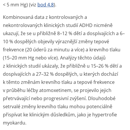
< 5 mm Hg) (viz
bod 4.8
).
Kombinovaná data z kontrolovaných a
nekontrolovaných klinických studií ADHD nicméně
ukazují, že se u přibližně 8–12 % dětí a dospívajících a 6–
10 % dospělých objevily výraznější změny tepové
frekvence (20 úderů za minutu a více) a krevního tlaku
(15–20 mm Hg nebo více). Analýzy těchto údajů
z klinických studií ukázaly, že přibližně u 15–26 % dětí a
dospívajících a 27–32 % dospělých, u kterých dochází
k těmto změnám krevního tlaku a tepové frekvence
v průběhu léčby atomoxetinem, se projevilo jejich
přetrvávající nebo progresivní zvýšení. Dlouhodobé
setrvalé změny krevního tlaku mohou potenciálně
přispívat ke klinickým důsledkům, jako je hypertrofie
myokardu.