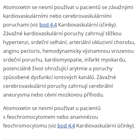
Atomoxetin se nesmí používat u pacientů se závažnými
kardiovaskulárními nebo cerebrovaskulárními
poruchami (viz
bod 4.4
Kardiovas­kulární účinky).
Závažné kardiovaskulární poruchy zahrnují těžkou
hypertenzi, srdeční selhání, arteriální okluzivní chorobu,
anginu pectoris, hemodynamicky významnou vrozenou
srdeční poruchu, kardiomyopatie, infarkt myokardu,
potenciálně život ohrožující arytmie a poruchy
způsobené dysfunkcí iontových kanálů. Závažné
cerebrovaskulární poruchy zahrnují cerebrální
aneurysma nebo cévní mozkovou příhodu.
Atomoxetin se nesmí používat u pacientů
s feochromocytomem nebo anamnézou
feochromocytomu (viz
bod 4.4
Kardiovas­kulární účinky).