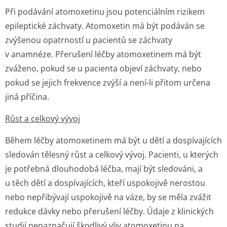
Při podávání atomoxetinu jsou potenciálním rizikem
epileptické záchvaty. Atomoxetin má být podáván se
zvýšenou opatrností u pacientů se záchvaty
v anamnéze. Přerušení léčby atomoxetinem má být
zváženo, pokud se u pacienta objeví záchvaty, nebo
pokud se jejich frekvence zvýší a není-li přitom určena
jiná příčina.
Růst a celkový vývoj
Během léčby atomoxetinem má být u dětí a dospívajících
sledován tělesný růst a celkový vývoj. Pacienti, u kterých
je potřebná dlouhodobá léčba, mají být sledováni, a
u těch dětí a dospívajících, kteří uspokojivě nerostou
nebo nepřibývají uspokojivě na váze, by se měla zvážit
redukce dávky nebo přerušení léčby. Údaje z klinických
studií nenaznačují škodlivý vliv atomoxetinu na