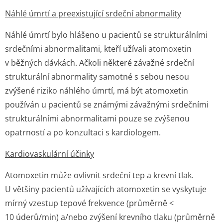
Náhlé úmrtí a preexistující srdeční abnormality
Náhlé úmrtí bylo hlášeno u pacientů se strukturálními
srdečními abnormalitami, kteří užívali atomoxetin
v běžných dávkách. Ačkoli některé závažné srdeční
strukturální abnormality samotné s sebou nesou
zvýšené riziko náhlého úmrtí, má být atomoxetin
používán u pacientů se známými závažnými srdečními
strukturálními abnormalitami pouze se zvýšenou
opatrností a po konzultaci s kardiologem.
Kardiovaskulární účinky
Atomoxetin může ovlivnit srdeční tep a krevní tlak.
U většiny pacientů užívajících atomoxetin se vyskytuje
mírný vzestup tepové frekvence (průměrně <
10 úderů/min) a/nebo zvýšení krevního tlaku (průměrně