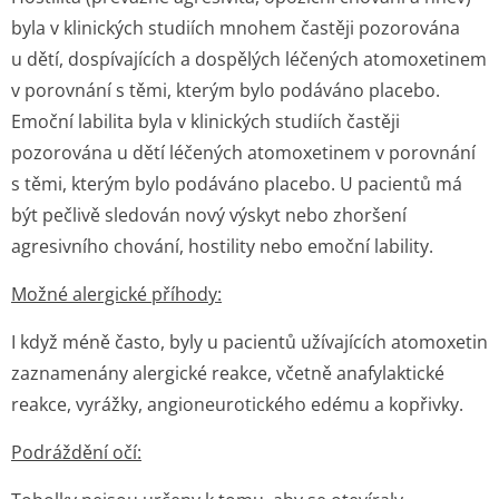
byla v klinických studiích mnohem častěji pozorována
u dětí, dospívajících a dospělých léčených atomoxetinem
v porovnání s těmi, kterým bylo podáváno placebo.
Emoční labilita byla v klinických studiích častěji
pozorována u dětí léčených atomoxetinem v porovnání
s těmi, kterým bylo podáváno placebo. U pacientů má
být pečlivě sledován nový výskyt nebo zhoršení
agresivního chování, hostility nebo emoční lability.
Možné alergické příhody:
I když méně často, byly u pacientů užívajících atomoxetin
zaznamenány alergické reakce, včetně anafylaktické
reakce, vyrážky, angioneurotického edému a kopřivky.
Podráždění očí: