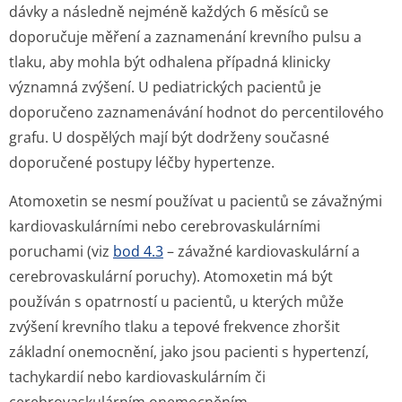
dávky a následně nejméně každých 6 měsíců se
doporučuje měření a zaznamenání krevního pulsu a
tlaku, aby mohla být odhalena případná klinicky
významná zvýšení. U pediatrických pacientů je
doporučeno zaznamenávání hodnot do percentilového
grafu. U dospělých mají být dodrženy současné
doporučené postupy léčby hypertenze.
Atomoxetin se nesmí používat u pacientů se závažnými
kardiovaskulárními nebo cerebrovaskulárními
poruchami (viz
bod 4.3
– závažné kardiovaskulární a
cerebrovaskulární poruchy). Atomoxetin má být
používán s opatrností u pacientů, u kterých může
zvýšení krevního tlaku a tepové frekvence zhoršit
základní onemocnění, jako jsou pacienti s hypertenzí,
tachykardií nebo kardiovaskulárním či