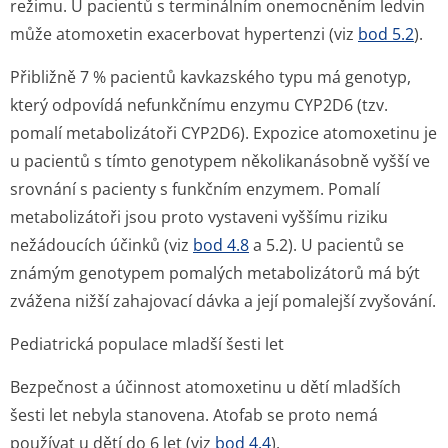
režimu. U pacientů s terminálním onemocněním ledvin
může atomoxetin exacerbovat hypertenzi (viz
bod 5.2
).
Přibližně 7 % pacientů kavkazského typu má genotyp,
který odpovídá nefunkčnímu enzymu CYP2D6 (tzv.
pomalí metabolizátoři CYP2D6). Expozice atomoxetinu je
u pacientů s tímto genotypem několikanásobně vyšší ve
srovnání s pacienty s funkčním enzymem. Pomalí
metabolizátoři jsou proto vystaveni vyššímu riziku
nežádoucích účinků (viz
bod 4.8
a 5.2). U pacientů se
známým genotypem pomalých metabolizátorů má být
zvážena nižší zahajovací dávka a její pomalejší zvyšování.
Pediatrická populace mladší šesti let
Bezpečnost a účinnost atomoxetinu u dětí mladších
šesti let nebyla stanovena. Atofab se proto nemá
používat u dětí do 6 let (viz
bod 4.4
).