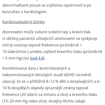
abnormalitami pouze se zvýšenou opatrností a po
konzultaci s kardiologem.
Kardiovaskulární účinky:
Atomoxetin může ovlivnit srdeční tep a krevní tlak.
U většiny pacientů užívajících atomoxetin se vyskytuje
mírný vzestup tepové frekvence (průměrně <
10 úderů/min.) a/nebo zvýšení krevního tlaku (průměrně
< 5 mm Hg) (viz
bod 4.8
).
Kombinovaná data z kontrolovaných a
nekontrolovaných klinických studií ADHD nicméně
ukazují, že se u přibližně 8–12 % dětí a dospívajících a 6–
10 % dospělých objevily výraznější změny tepové
frekvence (20 úderů za minutu a více) a krevního tlaku
(15–20 mm Hg nebo více). Analýzy těchto údajů