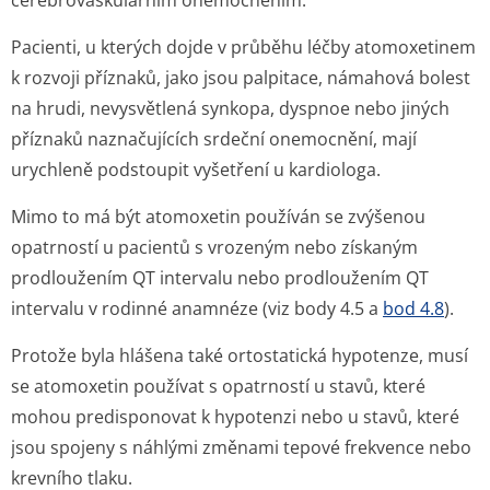
cerebrovaskulárním onemocněním.
Pacienti, u kterých dojde v průběhu léčby atomoxetinem
k rozvoji příznaků, jako jsou palpitace, námahová bolest
na hrudi, nevysvětlená synkopa, dyspnoe nebo jiných
příznaků naznačujících srdeční onemocnění, mají
urychleně podstoupit vyšetření u kardiologa.
Mimo to má být atomoxetin používán se zvýšenou
opatrností u pacientů s vrozeným nebo získaným
prodloužením QT intervalu nebo prodloužením QT
intervalu v rodinné anamnéze (viz body 4.5 a
bod 4.8
).
Protože byla hlášena také ortostatická hypotenze, musí
se atomoxetin používat s opatrností u stavů, které
mohou predisponovat k hypotenzi nebo u stavů, které
jsou spojeny s náhlými změnami tepové frekvence nebo
krevního tlaku.