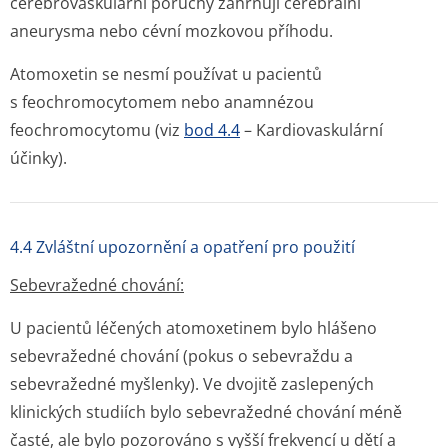
cerebrovaskulární poruchy zahrnují cerebrální
aneurysma nebo cévní mozkovou příhodu.
Atomoxetin se nesmí používat u pacientů
s feochromocytomem nebo anamnézou
feochromocytomu (viz
bod 4.4
– Kardiovaskulární
účinky).
4.4 Zvláštní upozornění a opatření pro použití
Sebevražedné chování:
U pacientů léčených atomoxetinem bylo hlášeno
sebevražedné chování (pokus o sebevraždu a
sebevražedné myšlenky). Ve dvojitě zaslepených
klinických studiích bylo sebevražedné chování méně
časté, ale bylo pozorováno s vyšší frekvencí u dětí a