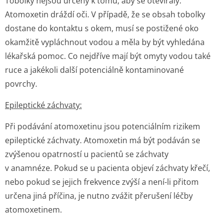
Tobolky nejsou určeny k tomu, aby se otevíraly.
Atomoxetin dráždí oči. V případě, že se obsah tobolky
dostane do kontaktu s okem, musí se postižené oko
okamžitě vypláchnout vodou a měla by být vyhledána
lékařská pomoc. Co nejdříve mají být omyty vodou také
ruce a jakékoli další potenciálně kontaminované
povrchy.
Epileptické záchvaty:
Při podávání atomoxetinu jsou potenciálním rizikem
epileptické záchvaty. Atomoxetin má být podáván se
zvýšenou opatrností u pacientů se záchvaty
v anamnéze. Pokud se u pacienta objeví záchvaty křečí,
nebo pokud se jejich frekvence zvýší a není-li přitom
určena jiná příčina, je nutno zvážit přerušení léčby
atomoxetinem.