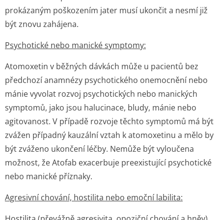
prokázaným poškozením jater musí ukončit a nesmí již
být znovu zahájena.
Psychotické nebo manické symptomy:
Atomoxetin v běžných dávkách může u pacientů bez
předchozí anamnézy psychotického onemocnění nebo
mánie vyvolat rozvoj psychotických nebo manických
symptomů, jako jsou halucinace, bludy, mánie nebo
agitovanost. V případě rozvoje těchto symptomů má být
zvážen případný kauzální vztah k atomoxetinu a mělo by
být zváženo ukončení léčby. Nemůže být vyloučena
možnost, že Atofab exacerbuje preexistující psychotické
nebo manické příznaky.
Agresivní chování, hostilita nebo emoční labilita:
Hostilita (převážně agresivita, opoziční chování a hněv)