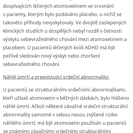
dospívajících léčených atomoxetinem ve srovnání
s pacienty, kterým bylo podáváno placebo, u nichž se
takovéto příhody nevyskytovaly. Ve dvojitě zaslepených
klinických studiích u dospělých nebyl rozdíl v četnosti
výskytu sebevražedného chování mezi atomoxetinem a
placebem. U pacientů léčených kvůli ADHD má být
pečlivě sledován nový výskyt nebo zhoršení
sebevražedného chování.
Náhlé úmrtí a preexistující srdeční abnormality:
U pacientů se strukturálními srdečními abnormalitami,
kteří užívali atomoxetin v běžných dávkách, bylo hlášeno
náhlé úmrtí. Ačkoli některé závažné srdeční strukturální
abnormality samotné s sebou nesou zvýšené riziko
náhlého úmrtí, má být atomoxetin používán u pacientů
se známými závažnými srdečními strukturálními