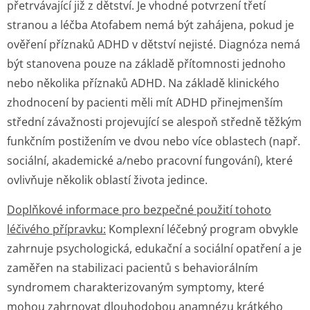
přetrvávající již z dětství. Je vhodné potvrzení třetí
stranou a léčba Atofabem nemá být zahájena, pokud je
ověření příznaků ADHD v dětství nejisté. Diagnóza nemá
být stanovena pouze na základě přítomnosti jednoho
nebo několika příznaků ADHD. Na základě klinického
zhodnocení by pacienti měli mít ADHD přinejmenším
střední závažnosti projevující se alespoň středně těžkým
funkčním postižením ve dvou nebo více oblastech (např.
sociální, akademické a/nebo pracovní fungování), které
ovlivňuje několik oblastí života jedince.
Doplňkové informace pro bezpečné použití tohoto
léčivého přípravku:
Komplexní léčebný program obvykle
zahrnuje psychologická, edukační a sociální opatření a je
zaměřen na stabilizaci pacientů s behaviorálním
syndromem charakterizovaným symptomy, které
mohou zahrnovat dlouhodobou anamnézu krátkého