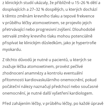
z klinických studií ukázaly, že přibližně u 15–26 % dětí a
dospívajících a 27–32 % dospělých, u kterých dochází
k těmto změnám krevního tlaku a tepové frekvence
v průběhu léčby atomoxetinem, se projevilo jejich
přetrvávající nebo progresivní zvýšení. Dlouhodobé
setrvalé změny krevního tlaku mohou potenciálně
přispívat ke klinickým důsledkům, jako je hypertrofie
myokardu.
Z těchto důvodů je nutné u pacientů, u kterých se
zvažuje léčba atomoxetinem, provést pečlivé
zhodnocení anamnézy a kontrolu eventuální
přítomnosti kardiovaskulárního onemocnění, pokud
počáteční nálezy naznačují předchozí nebo současné
onemocnění, je nutné další vyšetření kardiologem.
Před zahájením léčby, v průběhu léčby, po každé úpravě