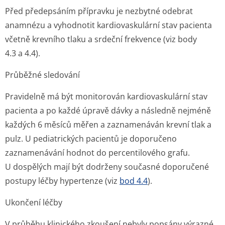
Před předepsáním přípravku je nezbytné odebrat
anamnézu a vyhodnotit kardiovaskulární stav pacienta
včetně krevního tlaku a srdeční frekvence (viz body
4.3 a 4.4).
Průběžné sledování
Pravidelně má být monitorován kardiovaskulární stav
pacienta a po každé úpravě dávky a následně nejméně
každých 6 měsíců měřen a zaznamenáván krevní tlak a
pulz. U pediatrických pacientů je doporučeno
zaznamenávání hodnot do percentilového grafu.
U dospělých mají být dodrženy současné doporučené
postupy léčby hypertenze (viz
bod 4.4
).
Ukončení léčby
V průběhu klinického zkoušení nebyly popsány výrazné