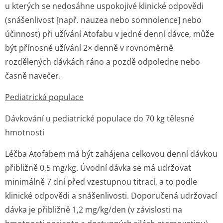
u kterých se nedosáhne uspokojivé klinické odpovědi
(snášenlivost [např. nauzea nebo somnolence] nebo
účinnost) při užívání Atofabu v jedné denní dávce, může
být přínosné užívání 2× denně v rovnoměrně
rozdělených dávkách ráno a pozdě odpoledne nebo
časně navečer.
Pediatrická populace
Dávkování u pediatrické populace do 70 kg tělesné
hmotnosti
Léčba Atofabem má být zahájena celkovou denní dávkou
přibližně 0,5 mg/kg. Úvodní dávka se má udržovat
minimálně 7 dní před vzestupnou titrací, a to podle
klinické odpovědi a snášenlivosti. Doporučená udržovací
dávka je přibližně 1,2 mg/kg/den (v závislosti na