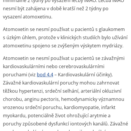
minimálně 2 týdny po vysazení léčby IMAO. Léčba IMAO
nesmí být zahájena v době kratší než 2 týdny po
vysazení atomoxetinu.
Atomoxetin se nesmí používat u pacientů s glaukomem
s úzkým úhlem, protože v klinických studiích bylo užívání
atomoxetinu spojeno se zvýšeným výskytem mydriázy.
Atomoxetin se nesmí používat u pacientů se závažnými
kardiovaskulárními nebo cerebrovaskulárními
poruchami (viz
bod 4.4
– Kardiovaskulární účinky).
Závažné kardiovaskulární poruchy mohou zahrnovat
těžkou hypertenzi, srdeční selhání, arteriální okluzivní
chorobu, anginu pectoris, hemodynamicky významnou
vrozenou srdeční poruchu, kardiomyopatie, infarkt
myokardu, potenciálně život ohrožující arytmie a
poruchy způsobené dysfunkcí iontových kanálů. Závažné