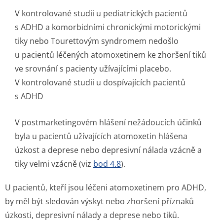
V kontrolované studii u pediatrických pacientů
s ADHD a komorbidními chronickými motorickými
tiky nebo Tourettovým syndromem nedošlo
u pacientů léčených atomoxetinem ke zhoršení tiků
ve srovnání s pacienty užívajícími placebo.
V kontrolované studii u dospívajících pacientů
s ADHD
V postmarketingovém hlášení nežádoucích účinků
byla u pacientů užívajících atomoxetin hlášena
úzkost a deprese nebo depresivní nálada vzácně a
tiky velmi vzácně (viz
bod 4.8
).
U pacientů, kteří jsou léčeni atomoxetinem pro ADHD,
by měl být sledován výskyt nebo zhoršení příznaků
úzkosti, depresivní nálady a deprese nebo tiků.