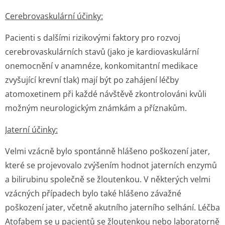
Cerebrovaskulární účinky:
Pacienti s dalšími rizikovými faktory pro rozvoj
cerebrovaskulárních stavů (jako je kardiovaskulární
onemocnění v anamnéze, konkomitantní medikace
zvyšující krevní tlak) mají být po zahájení léčby
atomoxetinem při každé návštěvě zkontrolováni kvůli
možným neurologickým známkám a příznakům.
Jaterní účinky:
Velmi vzácně bylo spontánně hlášeno poškození jater,
které se projevovalo zvýšením hodnot jaterních enzymů
a bilirubinu společně se žloutenkou. V některých velmi
vzácných případech bylo také hlášeno závažné
poškození jater, včetně akutního jaterního selhání. Léčba
Atofabem se u pacientů se žloutenkou nebo laboratorně