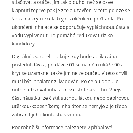
stlačovat a otáčet jím tak dlouho, než se ozve
klapnutí teprve pak je zcela uzavřen. V této poloze se
šipka na krytu zcela kryje s okénkem počítadla. Po
ukončení inhalace se doporučuje vypláchnout ústa a
vodu vyplivnout. To pomáhá redukovat riziko
kandidózy.
Digitální ukazatel indikuje, kdy bude aplikována
poslední dávka; po dávce 01 se na něm ukáže 00 a
kryt se uzamkne, takže jím nelze otáčet. V této chvíli
musí být inhalátor zlikvidován. Po celou dobu je
nutné udržovat inhalátor v čistotě a suchu. Vnější
část náustku lze čistit suchou látkou nebo papírovou
utěrkou/kapesníkem; inhalátor se nemyje a je třeba
zabránit jeho kontaktu s vodou.
Podrobnější informace naleznete v příbalové