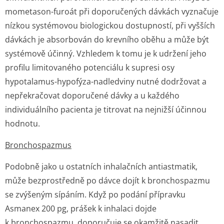
mometason-furoát při doporučených dávkách vyznačuje
nízkou systémovou biologickou dostupností, při vyšších
dávkách je absorbován do krevního oběhu a může být
systémově účinný. Vzhledem k tomu je k udržení jeho
profilu limitovaného potenciálu k supresi osy
hypotalamus-hypofýza-nadledviny nutné dodržovat a
nepřekračovat doporučené dávky a u každého
individuálního pacienta je titrovat na nejnižší účinnou
hodnotu.
Bronchospazmus
Podobně jako u ostatních inhalačních antiastmatik,
může bezprostředně po dávce dojít k bronchospazmu
se zvýšeným sípáním. Když po podání přípravku
Asmanex 200 pg, prášek k inhalaci dojde
k bronchospazmu, doporučuje se okamžitě nasadit