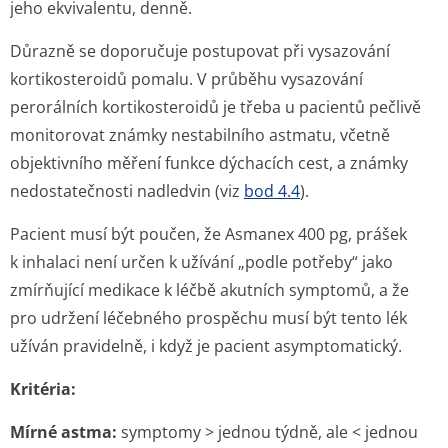
jeho ekvivalentu, denně.
Důrazně se doporučuje postupovat při vysazování
kortikosteroidů pomalu. V průběhu vysazování
perorálních kortikosteroidů je třeba u pacientů pečlivě
monitorovat známky nestabilního astmatu, včetně
objektivního měření funkce dýchacích cest, a známky
nedostatečnosti nadledvin (viz
bod 4.4
).
Pacient musí být poučen, že Asmanex 400 pg, prášek
k inhalaci není určen k užívání „podle potřeby“ jako
zmírňující medikace k léčbě akutních symptomů, a že
pro udržení léčebného prospěchu musí být tento lék
užíván pravidelně, i když je pacient asymptomatický.
Kritéria:
Mírné astma:
symptomy > jednou týdně, ale < jednou