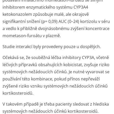
podávání inhalačního mometason-furoátu se silným
inhibitorem enzymatického systému CYP3A4
ketokonazolem způsobuje malé, ale okrajově
signifikantní snížení (p= 0,09) AUC (0–24) kortizolu v séru
a vedlo k přibližně dvojnásobnému zvýšení koncentrace
mometason-furoátu v plazmě.
Studie interakcí byly provedeny pouze u dospělých.
Očekává se, že souběžná léčba inhibitory CYP3A, včetně
léčivých přípravků obsahujících kobicistat, zvyšuje riziko
systémových nežádoucích účinků. Je nutné vyvarovat se
používání této kombinace, pokud přínos nepřeváží
zvýšené riziko vzniku systémových nežádoucích účinků
kortikosteroidů.
V takovém případě je třeba pacienty sledovat z hlediska
systémových nežádoucích účinků kortikosteroidů.