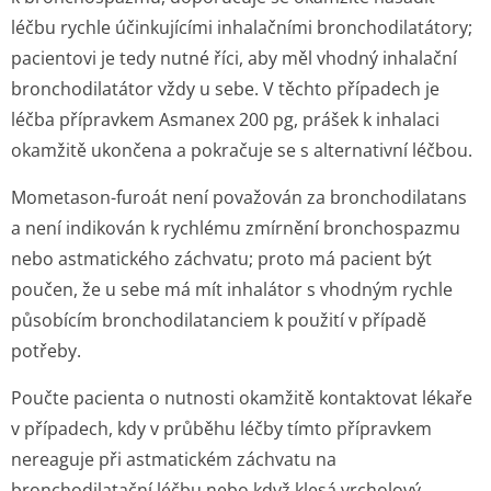
léčbu rychle účinkujícími inhalačními bronchodilatátory;
pacientovi je tedy nutné říci, aby měl vhodný inhalační
bronchodilatátor vždy u sebe. V těchto případech je
léčba přípravkem Asmanex 200 pg, prášek k inhalaci
okamžitě ukončena a pokračuje se s alternativní léčbou.
Mometason-furoát není považován za bronchodilatans
a není indikován k rychlému zmírnění bronchospazmu
nebo astmatického záchvatu; proto má pacient být
poučen, že u sebe má mít inhalátor s vhodným rychle
působícím bronchodilatanciem k použití v případě
potřeby.
Poučte pacienta o nutnosti okamžitě kontaktovat lékaře
v případech, kdy v průběhu léčby tímto přípravkem
nereaguje při astmatickém záchvatu na
bronchodilatační léčbu nebo když klesá vrcholový