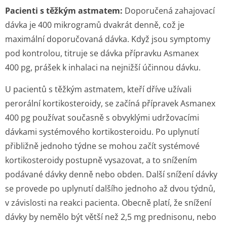
Pacienti s těžkým astmatem:
Doporučená zahajovací
dávka je 400 mikrogramů dvakrát denně, což je
maximální doporučovaná dávka. Když jsou symptomy
pod kontrolou, titruje se dávka přípravku Asmanex
400 pg, prášek k inhalaci na nejnižší účinnou dávku.
U pacientů s těžkým astmatem, kteří dříve užívali
perorální kortikosteroidy, se začíná přípravek Asmanex
400 pg používat současně s obvyklými udržovacími
dávkami systémového kortikosteroidu. Po uplynutí
přibližně jednoho týdne se mohou začít systémové
kortikosteroidy postupně vysazovat, a to snížením
podávané dávky denně nebo obden. Další snížení dávky
se provede po uplynutí dalšího jednoho až dvou týdnů,
v závislosti na reakci pacienta. Obecně platí, že snížení
dávky by nemělo být větší než 2,5 mg prednisonu, nebo