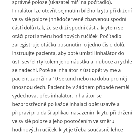
správné poloze (ukazatel míří na počítadlo).
Inhalátor lze otevřít sejmutím bílého krytu při držení
ve svislé poloze (hnědočerveně zbarvenou spodní
částí dolů) tak, že se drží spodní část a krytem se
otáčí proti směru hodinových ručiček. Počítadlo
zaregistruje otáčku posunutím o jedno číslo dolů.
Instruujte pacienta, aby poté umístil inhalátor do
úst, sevřel rty kolem jeho náustku a hluboce a rychle
se nadechl. Poté se inhalátor z úst opět vyjme a
pacient zadrží na 10 sekund nebo na dobu pro něj
únosnou dech. Pacient by v žádném případě neměl
vydechovat přes inhalátor. Inhalátor se
bezprostředně po každé inhalaci opět uzavře a
připraví pro další aplikaci nasazením krytu při držení
ve svislé poloze a jeho pootočením ve směru
hodinových ručiček; kryt je třeba současně lehce