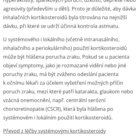
hyperaktivity, spánkových poruch, úzkosti, deprese nebo
agresivity (především u dětí). Proto je důležité, aby dávka
inhalačních kortikosteroidů byla titrována na nejnižší
dávku, při které se udrží účinná kontrola astmatu.
U systémového i lokálního (včetně intranasálního,
inhalačního a periokulárního) použití kortikosteroidů
může být hlášena porucha zraku. Pokud se u pacienta
objeví symptomy, jako je rozmazané vidění nebo jiné
poruchy zraku, má být zváženo odeslání pacienta
k očnímu lékaři za účelem vyšetření možných příčin
poruch zraku, mezi které patří katarakta, glaukom nebo
vzácná onemocnění, např. centrální serózní
chorioretinopatie (CSCR), která byla hlášena po
systémovém i lokálním použití kortikosteroidů.
Převod z léčby systémovými kortikosteroidy