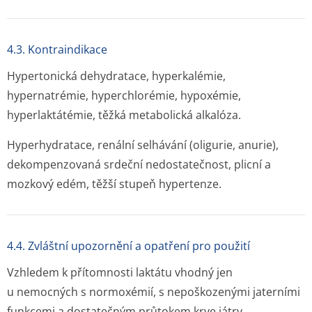
4.3. Kontraindikace
Hypertonická dehydratace, hyperkalémie,
hypernatrémie, hyperchlorémie, hypoxémie,
hyperlaktátémie, těžká metabolická alkalóza.
Hyperhydratace, renální selhávání (oligurie, anurie),
dekompenzovaná srdeční nedostatečnost, plicní a
mozkový edém, těžší stupeň hypertenze.
4.4. Zvláštní upozornění a opatření pro použití
Vzhledem k přítomnosti laktátu vhodný jen
u nemocných s normoxémií, s nepoškozenými jaterními
funkcemi a dostatečným průtokem krve játry.