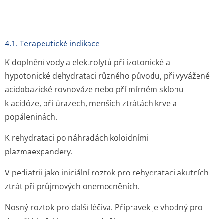
4.1. Terapeutické indikace
K doplnění vody a elektrolytů při izotonické a
hypotonické dehydrataci různého původu, při vyvážené
acidobazické rovnováze nebo pří mírném sklonu
k acidóze, při úrazech, menších ztrátách krve a
popáleninách.
K rehydrataci po náhradách koloidními
plazmaexpandery.
V pediatrii jako iniciální roztok pro rehydrataci akutních
ztrát při průjmových onemocněních.
Nosný roztok pro další léčiva. Přípravek je vhodný pro