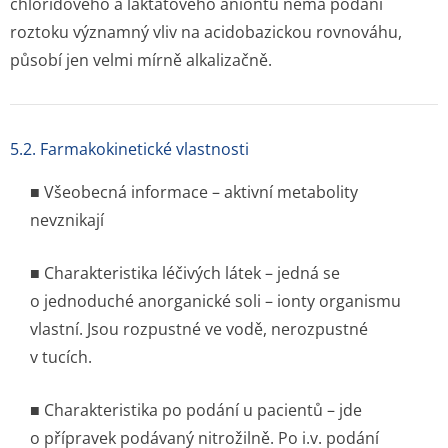
chloridového a laktátového aniontu nemá podání
roztoku významný vliv na acidobazickou rovnováhu,
působí jen velmi mírně alkalizačně.
5.2. Farmakokinetické vlastnosti
■ Všeobecná informace – aktivní metabolity
nevznikají
■ Charakteristika léčivých látek – jedná se
o jednoduché anorganické soli – ionty organismu
vlastní. Jsou rozpustné ve vodě, nerozpustné
v tucích.
■ Charakteristika po podání u pacientů – jde
o přípravek podávaný nitrožilně. Po i.v. podání