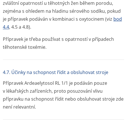
zvláštní opatrností u těhotných žen během porodu,
zejména s ohledem na hladinu sérového sodíku, pokud
je přípravek podáván v kombinaci s oxytocinem (viz
bod
4.4
, 4.5 a 4.8).
Přípravek je třeba používat s opatrností v případech
těhotenské toxémie.
4.7. Účinky na schopnost řídit a obsluhovat stroje
Přípravek Ardeaelytosol RL 1/1 je podáván pouze
v lékařských zařízeních, proto posuzování vlivu
přípravku na schopnost řídit nebo obsluhovat stroje zde
není relevantní.