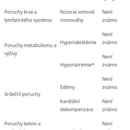
Poruchy krve a
Rozvrat iontové
Není
lymfatického systému
rovnováhy
známo
Není
Hyperlaktátémie
známo
Poruchy metabolismu a
výživy
Není
Hyponatrémie*
známo
Není
Edémy
známo
Srdeční poruchy
Kardiální
Není
dekompenzace
známo
Poruchy ledvin a
Není