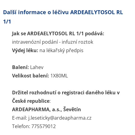
Další informace o léčivu ARDEAELYTOSOL RL
1/1
Jak se ARDEAELYTOSOL RL 1/1 podává:
intravenózní podání - infuzní roztok
Výdej léku:
na lékařský předpis
Balení:
Lahev
Velikost balení:
1X80ML
Držitel rozhodnutí o registraci daného léku v
České republice
:
ARDEAPHARMA, a.s., Ševětín
E-mail: j.leseticky@ardeapharma.cz
Telefon: 775579012