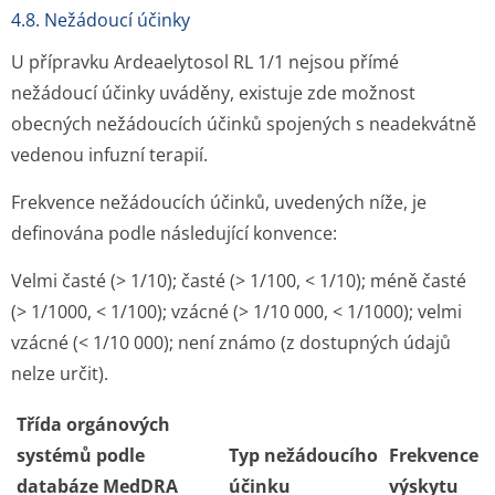
4.8. Nežádoucí účinky
U přípravku Ardeaelytosol RL 1/1 nejsou přímé
nežádoucí účinky uváděny, existuje zde možnost
obecných nežádoucích účinků spojených s neadekvátně
vedenou infuzní terapií.
Frekvence nežádoucích účinků, uvedených níže, je
definována podle následující konvence:
Velmi časté (> 1/10); časté (> 1/100, < 1/10); méně časté
(> 1/1000, < 1/100); vzácné (> 1/10 000, < 1/1000); velmi
vzácné (< 1/10 000); není známo (z dostupných údajů
nelze určit).
Třída orgánových
systémů podle
Typ nežádoucího
Frekvence
databáze MedDRA
účinku
výskytu