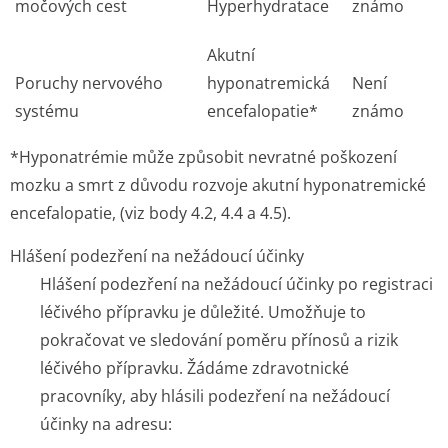
močových cest
Hyperhydratace
známo
Akutní
Poruchy nervového
hyponatremická
Není
systému
encefalopatie*
známo
*Hyponatrémie může způsobit nevratné poškození
mozku a smrt z důvodu rozvoje akutní hyponatremické
encefalopatie, (viz body 4.2, 4.4 a 4.5).
Hlášení podezření na nežádoucí účinky
Hlášení podezření na nežádoucí účinky po registraci
léčivého přípravku je důležité. Umožňuje to
pokračovat ve sledování poměru přínosů a rizik
léčivého přípravku. Žádáme zdravotnické
pracovníky, aby hlásili podezření na nežádoucí
účinky na adresu: