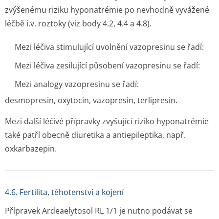
zvýšenému riziku hyponatrémie po nevhodně vyvážené
léčbě i.v. roztoky (viz body 4.2, 4.4 a 4.8).
Mezi léčiva stimulující uvolnění vazopresinu se řadí:
Mezi léčiva zesilující působení vazopresinu se řadí:
Mezi analogy vazopresinu se řadí:
desmopresin, oxytocin, vazopresin, terlipresin.
Mezi další léčivé přípravky zvyšující riziko hyponatrémie
také patří obecně diuretika a antiepileptika, např.
oxkarbazepin.
4.6. Fertilita, těhotenství a kojení
Přípravek Ardeaelytosol RL 1/1 je nutno podávat se