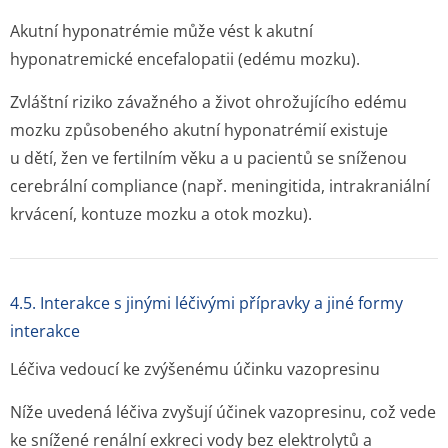
Akutní hyponatrémie může vést k akutní
hyponatremické encefalopatii (edému mozku).
Zvláštní riziko závažného a život ohrožujícího edému
mozku způsobeného akutní hyponatrémií existuje
u dětí, žen ve fertilním věku a u pacientů se sníženou
cerebrální compliance (např. meningitida, intrakraniální
krvácení, kontuze mozku a otok mozku).
4.5. Interakce s jinými léčivými přípravky a jiné formy
interakce
Léčiva vedoucí ke zvýšenému účinku vazopresinu
Níže uvedená léčiva zvyšují účinek vazopresinu, což vede
ke snížené renální exkreci vody bez elektrolytů a