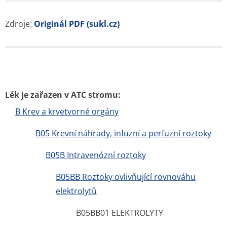
Zdroje:
Originál PDF (sukl.cz)
Lék je zařazen v ATC stromu:
B Krev a krvetvorné orgány
B05 Krevní náhrady, infuzní a perfuzní roztoky
B05B Intravenózní roztoky
B05BB Roztoky ovlivňující rovnováhu
elektrolytů
B05BB01 ELEKTROLYTY