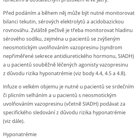
Před podáním a během něj může být nutné monitorovat
bilanci tekutin, sérových elektrolytů a acidobazickou
rovnováhu. Zvláště pečlivě je třeba monitorovat hladinu
sérového sodíku, zejména u pacientů se zvýšeným
neosmotickým uvolňováním vazopresinu (syndrom
nepřiměřené sekrece antidiuretického hormonu, SIADH)
a u pacientů souběžně léčených agonisty vazopresinu
z důvodu rizika hyponatrémie (viz body 4.4, 4.5 a 4.8).
Infuze o velkém objemu je nutné u pacientů se srdečním
či plicním selháním a u pacientů s neosmotickým
uvolňováním vazopresinu (včetně SIADH) podávat za
specifického sledování z důvodu rizika hyponatrémie
(viz dále).
Hyponatrémie