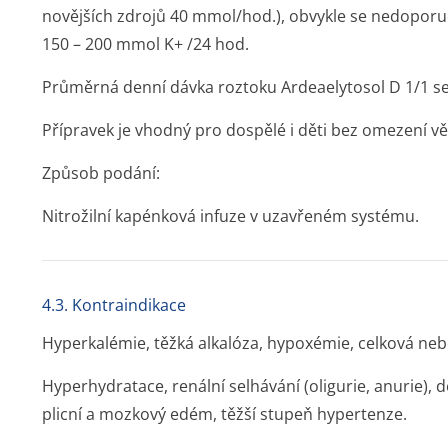
novějších zdrojů 40 mmol/hod.), obvykle se nedoporu
150 – 200 mmol K
+
/24 hod.
Průměrná denní dávka roztoku Ardeaelytosol D 1/1 se
Přípravek je vhodný pro dospělé i děti bez omezení vě
Způsob podání:
Nitrožilní kapénková infuze v uzavřeném systému.
4.3. Kontraindikace
Hyperkalémie, těžká alkalóza, hypoxémie, celková nebo
Hyperhydratace, renální selhávání (oligurie, anurie)
plicní a mozkový edém, těžší stupeň hypertenze.