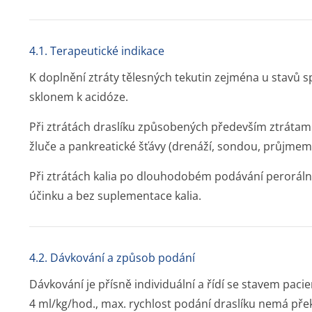
4.1. Terapeutické indikace
K doplnění ztráty tělesných tekutin zejména u stavů 
sklonem k acidóze.
Při ztrátách draslíku způsobených především ztrátami
žluče a pankreatické šťávy (drenáží, sondou, průjmem
Při ztrátách kalia po dlouhodobém podávání perorální
účinku a bez suplementace kalia.
4.2. Dávkování a způsob podání
Dávkování je přísně individuální a řídí se stavem paci
4 ml/kg/hod., max. rychlost podání draslíku nemá pře