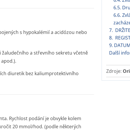
6.4. Zv
6.5. Dr
6.6. Zvl
zacháze
7. DRŽIT
spojených s hypokalémií a acidózou nebo
8. REGIS
9. DATUM
 žaludečního a střevního sekretu včetně
Další in
 apod.).
Zdroje:
Ori
ch diuretik bez kaliumprotektivního
enta. Rychlost podání je obvykle kolem
kročit 20 mmol/hod. (podle některých