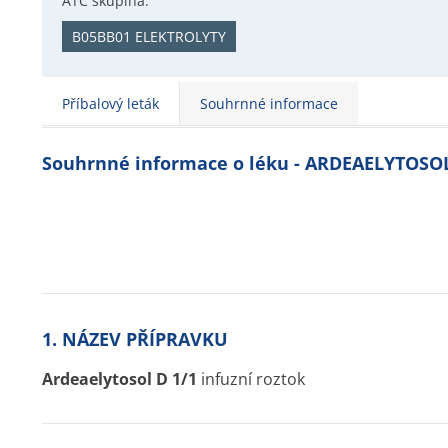
ATC skupina:
B05BB01 ELEKTROLYTY
Příbalový leták
Souhrnné informace
Souhrnné informace o léku - ARDEAELYTOSOL
1. NÁZEV PŘÍPRAVKU
Ardeaelytosol D 1/1
infuzní roztok