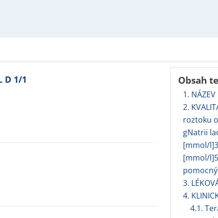
 D 1/1
Obsah t
1. NÁZEV
2. KVALI
roztoku o
gNatrii l
[mmol/l]3
[mmol/l]
pomocných
3. LÉKOV
4. KLINIC
4.1. Te