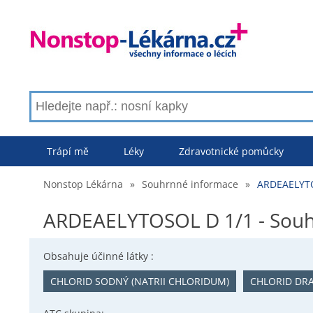
Trápí mě
Léky
Zdravotnické pomůcky
Nonstop Lékárna
»
Souhrnné informace
»
ARDEAELYTO
ARDEAELYTOSOL D 1/1 - Souh
Obsahuje účinné látky :
CHLORID SODNÝ (NATRII CHLORIDUM)
CHLORID DRA