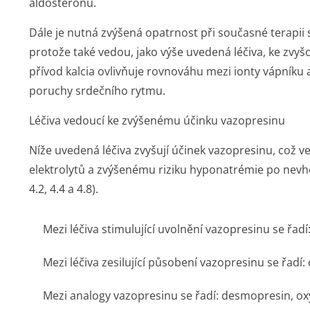
aldosteronu.
Dále je nutná zvýšená opatrnost při současné terapii 
protože také vedou, jako výše uvedená léčiva, ke zvyšov
přívod kalcia ovlivňuje rovnováhu mezi ionty vápníku 
poruchy srdečního rytmu.
Léčiva vedoucí ke zvýšenému účinku vazopresinu
Níže uvedená léčiva zvyšují účinek vazopresinu, což v
elektrolytů a zvýšenému riziku hyponatrémie po nevho
4.2, 4.4 a 4.8).
Mezi léčiva stimulující uvolnění vazopresinu se řadí
Mezi léčiva zesilující působení vazopresinu se řadí
Mezi analogy vazopresinu se řadí: desmopresin, oxyt