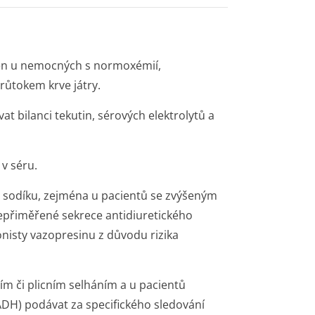
jen u nemocných s normoxémií,
ůtokem krve játry.
 bilanci tekutin, sérových elektrolytů a
 v séru.
o sodíku, zejména u pacientů se zvýšeným
přiměřené sekrece antidiuretického
isty vazopresinu z důvodu rizika
ím či plicním selháním a u pacientů
DH) podávat za specifického sledování