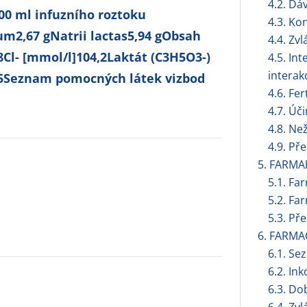
4.2. Dá
00 ml infuzního roztoku
4.3. Ko
um2,67 gNatrii lactas5,94 gObsah
4.4. Zv
8Cl- [mmol/l]104,2Laktát (C3H5O3-)
4.5. In
interak
,5Seznam pomocných látek vizbod
4.6. Fer
4.7. Úč
4.8. Ne
4.9. Př
5. FARMA
5.1. Fa
5.2. Fa
5.3. Př
6. FARMA
6.1. S
6.2. Ink
6.3. Do