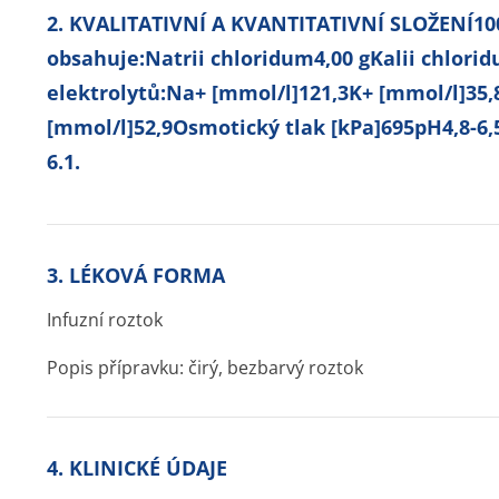
2. KVALITATIVNÍ A KVANTITATIVNÍ SLOŽENÍ10
obsahuje:Natrii chloridum4,00 gKalii chlorid
elektrolytů:Na+ [mmol/l]121,3K+ [mmol/l]35,
[mmol/l]52,9Osmotický tlak [kPa]695pH4,8-6
6.1.
3. LÉKOVÁ FORMA
Infuzní roztok
Popis přípravku: čirý, bezbarvý roztok
4. KLINICKÉ ÚDAJE