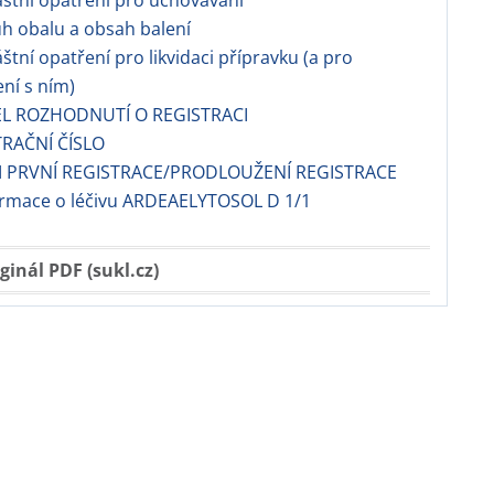
láštní opatření pro uchovávání
uh obalu a obsah balení
áštní opatření pro likvidaci přípravku (a pro
ní s ním)
EL ROZHODNUTÍ O REGISTRACI
TRAČNÍ ČÍSLO
 PRVNÍ REGISTRACE/PRODLOUŽENÍ REGISTRACE
formace o léčivu ARDEAELYTOSOL D 1/1
ginál PDF (sukl.cz)