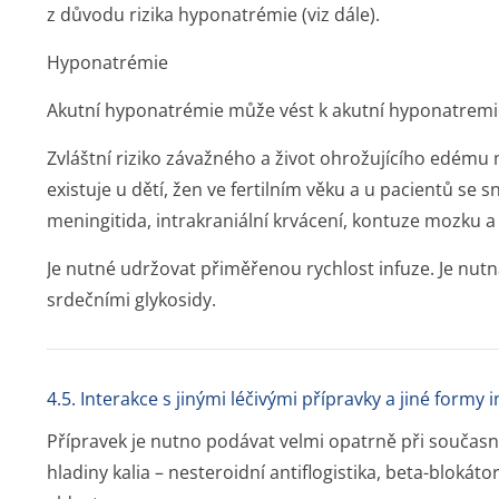
z důvodu rizika hyponatrémie (viz dále).
Hyponatrémie
Akutní hyponatrémie může vést k akutní hyponatremi
Zvláštní riziko závažného a život ohrožujícího edé
existuje u dětí, žen ve fertilním věku a u pacientů se
meningitida, intrakraniální krvácení, kontuze mozku a
Je nutné udržovat přiměřenou rychlost infuze. Je nutn
srdečními glykosidy.
4.5. Interakce s jinými léčivými přípravky a jiné formy 
Přípravek je nutno podávat velmi opatrně při současné
hladiny kalia – nesteroidní antiflogistika, beta-blokáto