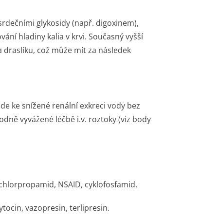
srdečními glykosidy (např. digoxinem),
ání hladiny kalia v krvi. Současný vyšší
a draslíku, což může mít za následek
ede ke snížené renální exkreci vody bez
dně vyvážené léčbě i.v. roztoky (viz body
:
: chlorpropamid, NSAID, cyklofosfamid.
ocin, vazopresin, terlipresin.