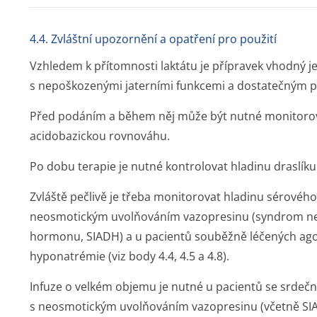
4.4. Zvláštní upozornění a opatření pro použití
Vzhledem k přítomnosti laktátu je přípravek vhodný 
s nepoškozenými jaterními funkcemi a dostatečným pr
Před podáním a během něj může být nutné monitorovat
acidobazickou rovnováhu.
Po dobu terapie je nutné kontrolovat hladinu draslíku
Zvláště pečlivě je třeba monitorovat hladinu sérovéh
neosmotickým uvolňováním vazopresinu (syndrom ne
hormonu, SIADH) a u pacientů souběžně léčených agon
hyponatrémie (viz body 4.4, 4.5 a 4.8).
Infuze o velkém objemu je nutné u pacientů se srdečn
s neosmotickým uvolňováním vazopresinu (včetně SIA