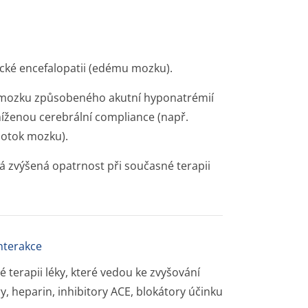
cké encefalopatii (edému mozku).
mu mozku způsobeného akutní hyponatrémií
 sníženou cerebrální compliance (např.
 otok mozku).
á zvýšená opatrnost při současné terapii
interakce
 terapii léky, které vedou ke zvyšování
ry, heparin, inhibitory ACE, blokátory účinku