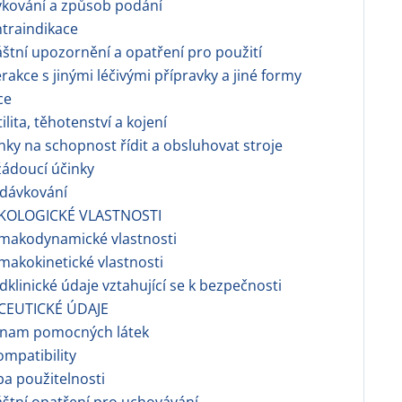
vkování a způsob podání
ntraindikace
láštní upozornění a opatření pro použití
terakce s jinými léčivými přípravky a jiné formy
ce
tilita, těhotenství a kojení
inky na schopnost řídit a obsluhovat stroje
žádoucí účinky
edávkování
KOLOGICKÉ VLASTNOSTI
rmakodynamické vlastnosti
rmakokinetické vlastnosti
edklinické údaje vztahující se k bezpečnosti
CEUTICKÉ ÚDAJE
eznam pomocných látek
ompatibility
ba použitelnosti