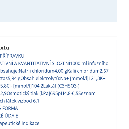
extu
 PŘÍPRAVKU
TATIVNÍ A KVANTITATIVNÍ SLOŽENÍ1000 ml infuzního
bsahuje:Natrii chloridum4,00 gKalii chloridum2,67
actas5,94 gObsah elektrolytů:Na+ [mmol/l]121,3K+
5,8Cl- [mmol/l]104,2Laktát (C3H5O3-)
52,9Osmotický tlak [kPa]695pH4,8-6,5Seznam
 látek vizbod 6.1.
Á FORMA
KÉ ÚDAJE
rapeutické indikace