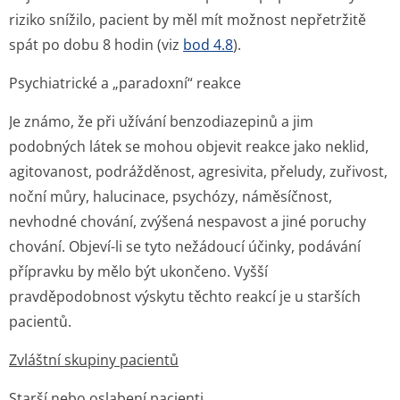
riziko snížilo, pacient by měl mít možnost nepřetržitě
spát po dobu 8 hodin (viz
bod 4.8
).
Psychiatrické a „paradoxní“ reakce
Je známo, že při užívání benzodiazepinů a jim
podobných látek se mohou objevit reakce jako neklid,
agitovanost, podrážděnost, agresivita, přeludy, zuřivost,
noční můry, halucinace, psychózy, náměsíčnost,
nevhodné chování, zvýšená nespavost a jiné poruchy
chování. Objeví-li se tyto nežádoucí účinky, podávání
přípravku by mělo být ukončeno. Vyšší
pravděpodobnost výskytu těchto reakcí je u starších
pacientů.
Zvláštní skupiny pacientů
Starší nebo oslabení pacienti