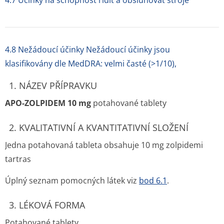
4.7 Účinky na schopnost řídit a obsluhovat stroje
4.8 Nežádoucí účinky Nežádoucí účinky jsou
klasifikovány dle MedDRA: velmi časté (>1/10),
1. NÁZEV PŘÍPRAVKU
APO-ZOLPIDEM 10 mg
potahované tablety
2. KVALITATIVNÍ A KVANTITATIVNÍ SLOŽENÍ
Jedna potahovaná tableta obsahuje 10 mg zolpidemi
tartras
Úplný seznam pomocných látek viz
bod 6.1
.
3. LÉKOVÁ FORMA
Potahované tablety