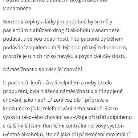
v anamnéze
Benzodiazepiny a látky jim podobné by se měly
pacientům s abúzem drog či alkoholu v anamnéze
podávat s velkou opatrností. Tito pacienti by během
podávání zolpidemu měli být pod přísným dohledem,
protože je u nich riziko návyku a psychické závislosti.
Náměsíčnost a související chování
U pacientů, kteří užívali zolpidem a nebyli zcela
probuzeni, byla hlášena náměsíčnost a s ní spojené
chování, jako např. „řízení vozidla“, příprava a
konzumace jídla, telefonování nebo soulož. Riziko
výskytu takového chování se zvyšuje při užití zolpidemu
s dalšími látkami tlumícími centrální nervový systém
(včetně alkoholu), stejně jako při překročení maximální