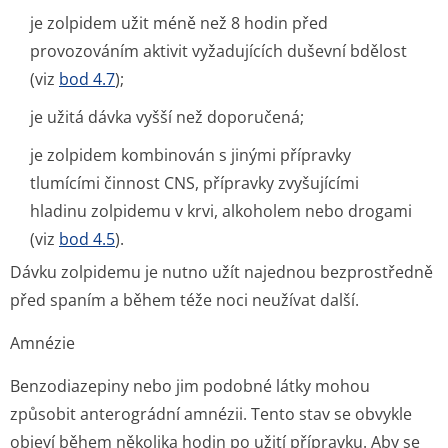
je zolpidem užit méně než 8 hodin před
provozováním aktivit vyžadujících duševní bdělost
(viz
bod 4.7
);
je užitá dávka vyšší než doporučená;
je zolpidem kombinován s jinými přípravky
tlumícími činnost CNS, přípravky zvyšujícími
hladinu zolpidemu v krvi, alkoholem nebo drogami
(viz
bod 4.5
).
Dávku zolpidemu je nutno užít najednou bezprostředně
před spaním a během téže noci neužívat další.
Amnézie
Benzodiazepiny nebo jim podobné látky mohou
způsobit anterográdní amnézii. Tento stav se obvykle
objeví během několika hodin po užití přípravku. Aby se