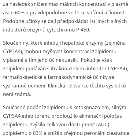
za následek snížení maximálních koncentrací v plasmě
asi o 60% a pravděpodobně vede ke snížení účinnosti.
Podobné účinky se dají předpokládat i u jiných silných
induktorů enzymů cytochromu P-450.
Sloučeniny, které inhibují hepatické enzymy (zejména
CYP3A4), mohou zvyšovat koncentraci zolpidemu
v plasmě a tím jeho účinek zesílit. Pokud je však
zolpidem podáván s itrakonazolem (inhibitor CYP3A4),
farmakokinetické a farmakodynamické účinky se
významně nemění. Klinická relevance těchto výsledků
není známá.
Současné podání zolpidemu s ketokonazolem, silným
CYP3A4 inhibitorem, prodloužilo eliminační poločas
zolpidemu. zvýšilo celkovou dostupnost (AUC)
zolpidemu o 83% a snížilo zřejmou perorální clearance