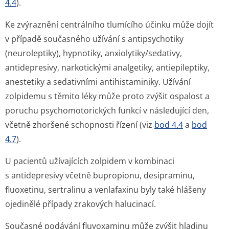
4.4
).
Ke zvýraznění centrálního tlumícího účinku může dojít
v případě současného užívání s antipsychotiky
(neuroleptiky), hypnotiky, anxiolytiky/se­dativy,
antidepresivy, narkotickými analgetiky, antiepileptiky,
anestetiky a sedativními antihistaminiky. Užívání
zolpidemu s těmito léky může proto zvýšit ospalost a
poruchu psychomotorických funkcí v následující den,
včetně zhoršené schopnosti řízení (viz
bod 4.4
a
bod
4.7
).
U pacientů užívajících zolpidem v kombinaci
s antidepresivy včetně bupropionu, desipraminu,
fluoxetinu, sertralinu a venlafaxinu byly také hlášeny
ojedinělé případy zrakových halucinací.
Současné podávání fluvoxaminu může zvýšit hladinu