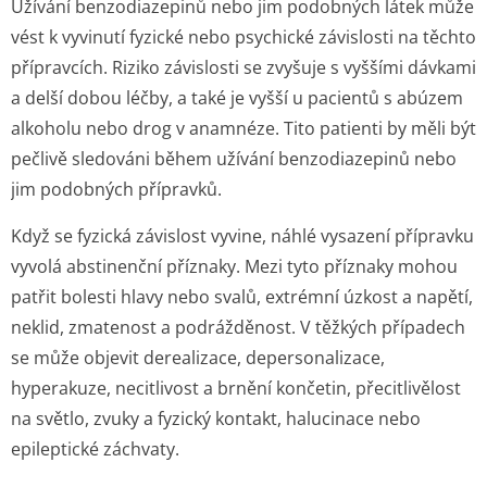
Užívání benzodiazepinů nebo jim podobných látek může
vést k vyvinutí fyzické nebo psychické závislosti na těchto
přípravcích. Riziko závislosti se zvyšuje s vyššími dávkami
a delší dobou léčby, a také je vyšší u pacientů s abúzem
alkoholu nebo drog v anamnéze. Tito patienti by měli být
pečlivě sledováni během užívání benzodiazepinů nebo
jim podobných přípravků.
Když se fyzická závislost vyvine, náhlé vysazení přípravku
vyvolá abstinenční příznaky. Mezi tyto příznaky mohou
patřit bolesti hlavy nebo svalů, extrémní úzkost a napětí,
neklid, zmatenost a podrážděnost. V těžkých případech
se může objevit derealizace, depersonalizace,
hyperakuze, necitlivost a brnění končetin, přecitlivělost
na světlo, zvuky a fyzický kontakt, halucinace nebo
epileptické záchvaty.