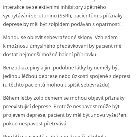
interakce se selektivními inhibitory zpětného
vychytávání serotoninu (SSRI), pacientům s příznaky
deprese by měl být zolpidem podáván s opatrností.
Mohou se objevit sebevražedné sklony. Vzhledem
k možnosti úmyslného předávkování by pacient měl
dostat nejmenší možné balení přípravku.
Benzodiazepiny a jim podobné látky by neměly být
jedinou léčbou deprese nebo úzkosti spojené s depresí
(u těchto pacientů mohou uspíšit sebevraždu).
Během léčby zolpidemem se mohou objevit příznaky
preexistující deprese. Protože nespavost může být
projevem deprese, pacient by měl být znovu vyšetřen,
pokud nespavost přetrvává.
Použití u pacientů s abúzem drog či alkoholu