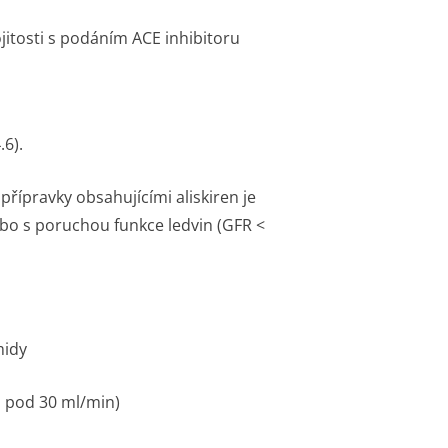
tosti s podáním ACE inhibitoru
.6).
řípravky obsahujícími aliskiren je
ebo s poruchou funkce ledvin (GFR <
midy
u pod 30 ml/min)