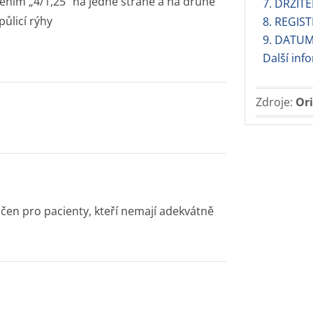
čením „4/1,25“ na jedné straně a na druhé
7. DRŽIT
ůlicí rýhy
8. REGIS
9. DATUM
Další in
Zdroje:
Ori
čen pro pacienty, kteří nemají adekvátně