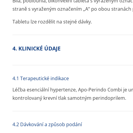
Bílá, podlouhlá, bikonvexní tableta s vyraženým ozna
straně s vyraženým označením „A“ po obou stranách p
Tabletu lze rozdělit na stejné dávky.
4. KLINICKÉ ÚDAJE
4.1 Terapeutické indikace
Léčba esenciální hypertenze, Apo-Perindo Combi je ur
kontrolovaný krevní tlak samotným perindoprilem.
4.2 Dávkování a způsob podání