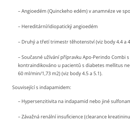
– Angioedém (Quinckeho edém) v anamnéze ve spoji
– Hereditární/i­diopatický angioedém
– Druhý a třetí trimestr těhotenství (viz body 4.4 a 4
– Současné užívání přípravku Apo-Perindo Combi s p
kontraindikováno u pacientů s diabetes mellitus n
60 ml/min/1,73 m2) (viz body 4.5 a 5.1).
Související s indapamidem:
– Hypersenzitivita na indapamid nebo jiné sulfona
– Závažná renální insuficience (clearance kreatinin