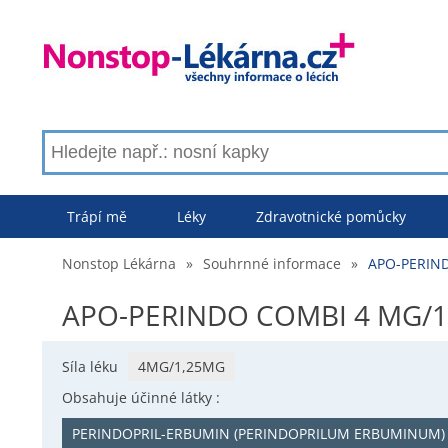
Trápí mě
Léky
Zdravotnické pomůcky
Nonstop Lékárna
»
Souhrnné informace
»
APO-PERIND
APO-PERINDO COMBI 4 MG/1,
Síla léku
4MG/1,25MG
Obsahuje účinné látky :
PERINDOPRIL-ERBUMIN (PERINDOPRILUM ERBUMINUM)