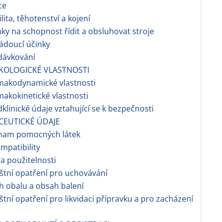
ce
ilita, těhotenství a kojení
nky na schopnost řídit a obsluhovat stroje
ádoucí účinky
dávkování
KOLOGICKÉ VLASTNOSTI
makodynamické vlastnosti
makokinetické vlastnosti
dklinické údaje vztahující se k bezpečnosti
CEUTICKÉ ÚDAJE
znam pomocných látek
ompatibility
a použitelnosti
áštní opatření pro uchovávání
h obalu a obsah balení
áštní opatření pro likvidaci přípravku a pro zacházení