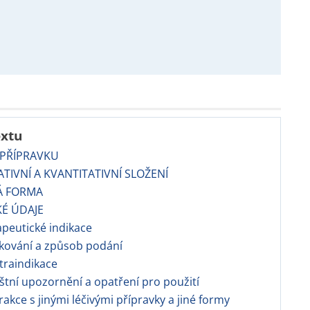
extu
 PŘÍPRAVKU
TATIVNÍ A KVANTITATIVNÍ SLOŽENÍ
Á FORMA
KÉ ÚDAJE
apeutické indikace
kování a způsob podání
traindikace
áštní upozornění a opatření pro použití
erakce s jinými léčivými přípravky a jiné formy