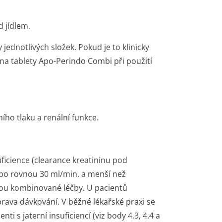
d jídlem.
 jednotlivých složek. Pokud je to klinicky
a tablety Apo-Perindo Combi při použití
ho tlaku a renální funkce.
uficience (clearance kreatininu pod
nebo rovnou 30 ml/min. a menší než
kou kombinované léčby. U pacientů
prava dávkování. V běžné lékařské praxi se
enti s jaterní insuficiencí (viz body 4.3, 4.4 a