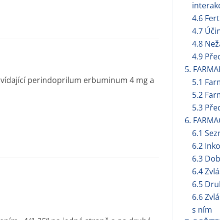
interak
4.6 Fert
4.7 Úči
4.8 Než
4.9 Pře
5. FARMA
ovídající perindoprilum erbuminum 4 mg a
5.1 Far
5.2 Far
5.3 Pře
.
6. FARMA
6.1 Se
6.2 Ink
6.3 Dob
6.4 Zvl
6.5 Dru
6.6 Zvl
s ním