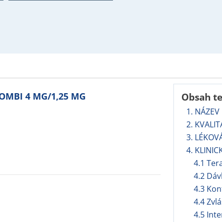
COMBI 4 MG/1,25 MG
Obsah t
1. NÁZEV
2. KVALI
3. LÉKOV
4. KLINIC
4.1 Ter
4.2 Dáv
4.3 Kon
4.4 Zvl
4.5 Int