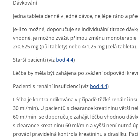
Dávkování
Jedna tableta denně v jedné dávce, nejlépe ráno a pře
Je-li to možné, doporučuje se individuální titrace dávky
vhodné, je možno zvážit přímou změnu monoterapie n
2/0,625 mg (půl tablety) nebo 4/1,25 mg (celá tableta).
Starší pacienti (viz
bod 4.4
)
Léčba by měla být zahájena po zvážení odpovědi krevní
Pacienti s renální insuficiencí (viz
bod 4.4
)
Léčba je kontraindikována v případě těžké renální ins
30 ml/min). U pacientů s clearance kreatininu větší 
60 ml/min. se doporučuje zahájit léčbu vhodnou dáv
s clearance kreatininu 60 ml/min a vyšší není nutná ú
provádí pravidelná kontrola kreatininu a draslíku.
Paci