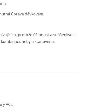
ána.
í nutná úprava dávkování.
ívajících, protože účinnost a snášenlivost
v kombinaci, nebyla stanovena.
tory ACE