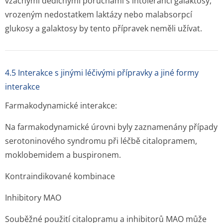
vzácnými dědičnými poruchami s intolerancí galaktosy,
vrozeným nedostatkem laktázy nebo malabsorpcí
glukosy a galaktosy by tento přípravek neměli užívat.
4.5 Interakce s jinými léčivými přípravky a jiné formy
interakce
Farmakodynamické interakce:
Na farmakodynamické úrovni byly zaznamenány případy
serotoninového syndromu při léčbě citalopramem,
moklobemidem a buspironem.
Kontraindikované kombinace
Inhibitory MAO
Souběžné použití citalopramu a inhibitorů MAO může