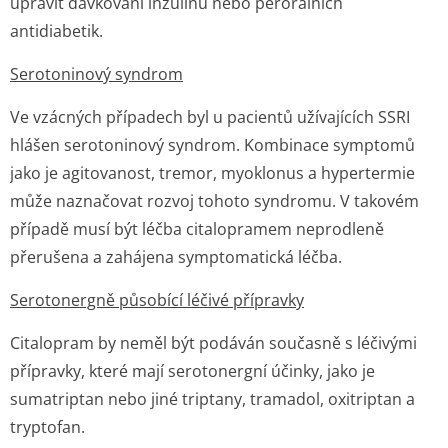
upravit dávkování inzulinu nebo perorálních
antidiabetik.
Serotoninový syndrom
Ve vzácných případech byl u pacientů užívajících SSRI
hlášen serotoninový syndrom. Kombinace symptomů
jako je agitovanost, tremor, myoklonus a hypertermie
může naznačovat rozvoj tohoto syndromu. V takovém
případě musí být léčba citalopramem neprodleně
přerušena a zahájena symptomatická léč­ba.
Serotonergně působící léčivé přípravky
Citalopram by neměl být podáván současně s léčivými
přípravky, které mají serotonergní účinky, jako je
sumatriptan nebo jiné triptany, tramadol, oxitriptan a
tryptofan.