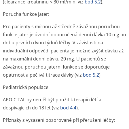
(clearance kreatininu < 30 ml/min, viz
bod 5.2
).
Porucha funkce jater:
Pro pacienty s mírnou až středně závažnou poruchou
funkce jater je úvodní doporučená denní dávka 10 mg po
dobu prvních dvou týdnů léčby. V závislosti na
individuální odpovědi pacienta je možné zvýšit dávku až
na maximální denní dávku 20 mg. U pacientů se
závažnou poruchou jaterní funkce se doporučuje
opatrnost a pečlivá titrace dávky (viz
bod 5.2
).
Pediatrická populace:
APO-CITAL by neměl být použit k terapii dětí a
dospívajících do 18 let (viz
bod 4.4
).
Příznaky z vysazení pozorované při přerušení léčby: