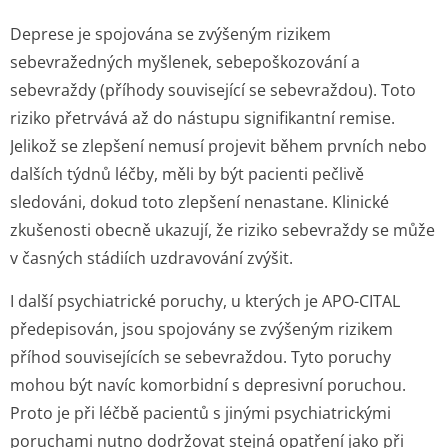
Deprese je spojována se zvýšeným rizikem
sebevražedných myšlenek, sebepoškozování a
sebevraždy (příhody související se sebevraždou). Toto
riziko přetrvává až do nástupu signifikantní remise.
Jelikož se zlepšení nemusí projevit během prvních nebo
dalších týdnů léčby, měli by být pacienti pečlivě
sledováni, dokud toto zlepšení nenastane. Klinické
zkušenosti obecně ukazují, že riziko sebevraždy se může
v časných stádiích uzdravování zvýšit.
I další psychiatrické poruchy, u kterých je APO-CITAL
předepisován, jsou spojovány se zvýšeným rizikem
příhod souvisejících se sebevraždou. Tyto poruchy
mohou být navíc komorbidní s depresivní poruchou.
Proto je při léčbě pacientů s jinými psychiatrickými
poruchami nutno dodržovat stejná opatření jako při