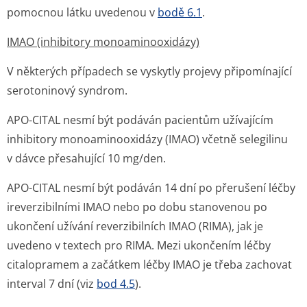
pomocnou látku uvedenou v
bodě 6.1
.
IMAO (inhibitory monoaminooxidázy)
V některých případech se vyskytly projevy připomínající
serotoninový syndrom.
APO-CITAL nesmí být podáván pacientům užívajícím
inhibitory monoaminooxidázy (IMAO) včetně selegilinu
v dávce přesahující 10 mg/den.
APO-CITAL nesmí být podáván 14 dní po přerušení léčby
ireverzibilními IMAO nebo po dobu stanovenou po
ukončení užívání reverzibilních IMAO (RIMA), jak je
uvedeno v textech pro RIMA. Mezi ukončením léčby
citalopramem a začátkem léčby IMAO je třeba zachovat
interval 7 dní (viz
bod 4.5
).