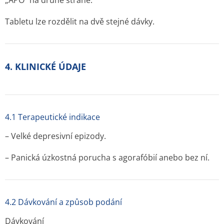
„APO“ na druhé straně.
Tabletu lze rozdělit na dvě stejné dávky.
4. KLINICKÉ ÚDAJE
4.1 Terapeutické indikace
– Velké depresivní epizody.
– Panická úzkostná porucha s agorafóbií anebo bez ní.
4.2 Dávkování a způsob podání
Dávkování