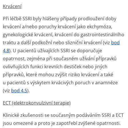
Krvácení
Při léčbě SSRI byly hlášeny případy prodloužení doby
krvácení a/nebo poruchy krvácení jako ekchymóza,
gynekologické krvácení, krvácení do gastrointesti­nálního
traktu a další podkožní nebo slizniční krvácení (viz
bod
4.8
). U pacientů užívajících SSRI se doporučuje
opatrnost, zejména při současném užívání přípravků
ovlivňujících funkci krevních destiček nebo jiných
přípravků, které mohou zvýšit riziko krvácení a také
u pacientů s výskytem krvácivých poruch v anamnéze
(viz
bod 4.5
).
ECT (elektrokonvulzivní terapie)
Klinické zkušenosti se současným podáváním SSRI a ECT
jsou omezené a proto je zapotřebí zvýšené opatrnosti.