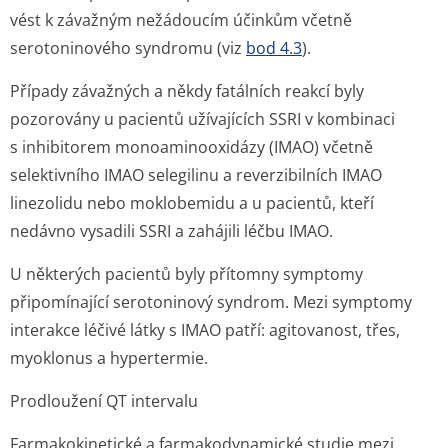
vést k závažným nežádoucím účinkům včetně
serotoninového syndromu (viz
bod 4.3
).
Případy závažných a někdy fatálních reakcí byly
pozorovány u pacientů užívajících SSRI v kombinaci
s inhibitorem monoaminooxidázy (IMAO) včetně
selektivního IMAO selegilinu a reverzibilních IMAO
linezolidu nebo moklobemidu a u pacientů, kteří
nedávno vysadili SSRI a zahájili léčbu IMAO.
U některých pacientů byly přítomny symptomy
připomínající serotoninový syndrom. Mezi symptomy
interakce léčivé látky s IMAO patří: agitovanost, třes,
myoklonus a hypertermie.
Prodloužení QT intervalu
Farmakokinetické a farmakodynamické studie mezi