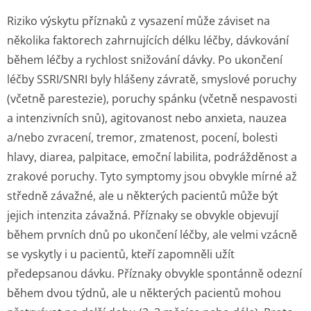
Riziko výskytu příznaků z vysazení může záviset na
několika faktorech zahrnujících délku léčby, dávkování
během léčby a rychlost snižování dávky. Po ukončení
léčby SSRI/SNRI byly hlášeny závratě, smyslové poruchy
(včetně parestezie), poruchy spánku (včetně nespavosti
a intenzivních snů), agitovanost nebo anxieta, nauzea
a/nebo zvracení, tremor, zmatenost, pocení, bolesti
hlavy, diarea, palpitace, emoční labilita, podrážděnost a
zrakové poruchy. Tyto symptomy jsou obvykle mírné až
středně závažné, ale u některých pacientů může být
jejich intenzita závažná. Příznaky se obvykle objevují
během prvních dnů po ukončení léčby, ale velmi vzácně
se vyskytly i u pacientů, kteří zapomněli užít
předepsanou dávku. Příznaky obvykle spontánně odezní
během dvou týdnů, ale u některých pacientů mohou