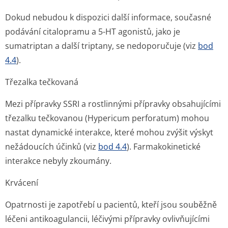
Dokud nebudou k dispozici další informace, současné
podávání citalopramu a 5-HT agonistů, jako je
sumatriptan a další triptany, se nedoporučuje (viz
bod
4.4
).
Třezalka tečkovaná
Mezi přípravky SSRI a rostlinnými přípravky obsahujícími
třezalku tečkovanou (
Hypericum perforatum
) mohou
nastat dynamické interakce, které mohou zvýšit výskyt
nežádoucích účinků (viz
bod 4.4
). Farmakokinetické
interakce nebyly zkoumány.
Krvácení
Opatrnosti je zapotřebí u pacientů, kteří jsou souběžně
léčeni antikoagulancii, léčivými přípravky ovlivňujícími