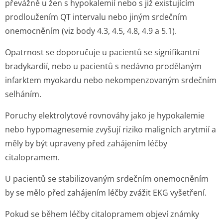
převážně u žen s hypokalemií nebo s již existujícím
prodloužením QT intervalu nebo jiným srdečním
onemocněním (viz body 4.3, 4.5, 4.8, 4.9 a 5.1).
Opatrnost se doporučuje u pacientů se signifikantní
bradykardií, nebo u pacientů s nedávno prodělaným
infarktem myokardu nebo nekompenzovaným srdečním
selháním.
Poruchy elektrolytové rovnováhy jako je hypokalemie
nebo hypomagnesemie zvyšují riziko maligních arytmií a
měly by být upraveny před zahájením léčby
citalopramem.
U pacientů se stabilizovaným srdečním onemocněním
by se mělo před zahájením léčby zvážit EKG vyšetření.
Pokud se během léčby citalopramem objeví známky