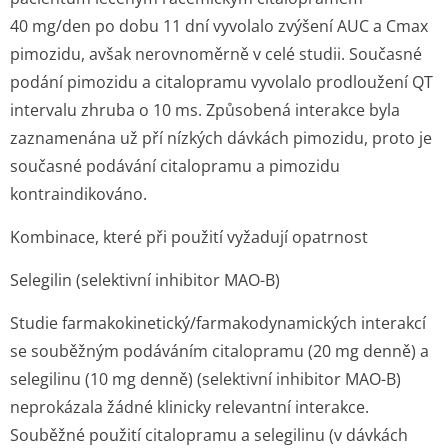
40 mg/den po dobu 11 dní vyvolalo zvýšení AUC a Cmax
pimozidu, avšak nerovnoměrně v celé studii. Současné
podání pimozidu a citalopramu vyvolalo prodloužení QT
intervalu zhruba o 10 ms. Způsobená interakce byla
zaznamenána už pří nízkých dávkách pimozidu, proto je
současné podávání citalopramu a pimozidu
kontraindikováno.
Kombinace, které při použití vyžadují opatrnost
Selegilin (selektivní inhibitor MAO-B)
Studie farmakokinetic­ký/farmakodyna­mických interakcí
se souběžným podáváním citalopramu (20 mg denně) a
selegilinu (10 mg denně) (selektivní inhibitor MAO-B)
neprokázala žádné klinicky relevantní interakce.
Souběžné použití citalopramu a selegilinu (v dávkách