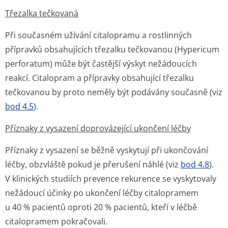
Třezalka tečkovaná
Při současném užívání citalopramu a rostlinných
přípravků obsahujících třezalku tečkovanou (
Hypericum
perforatum
) může být častější výskyt nežádoucích
reakcí. Citalopram a přípravky obsahující třezalku
tečkovanou by proto neměly být podávány současně (viz
bod 4.5
).
Příznaky z vysazení doprovázející ukončení léčby
Příznaky z vysazení se běžně vyskytují při ukončování
léčby, obzvláště pokud je přerušení náhlé (viz
bod 4.8
).
V klinických studiích prevence rekurence se vyskytovaly
nežádoucí účinky po ukončení léčby citalopramem
u 40 % pacientů oproti 20 % pacientů, kteří v léčbě
citalopramem pokračovali.