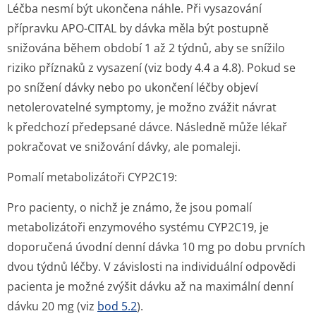
Léčba nesmí být ukončena náhle. Při vysazování
přípravku APO-CITAL by dávka měla být postupně
snižována během období 1 až 2 týdnů, aby se snížilo
riziko příznaků z vysazení (viz body 4.4 a 4.8). Pokud se
po snížení dávky nebo po ukončení léčby objeví
netolerovatelné symptomy, je možno zvážit návrat
k předchozí předepsané dávce. Následně může lékař
pokračovat ve snižování dávky, ale pomaleji.
Pomalí metabolizátoři CYP2C19:
Pro pacienty, o nichž je známo, že jsou pomalí
metabolizátoři enzymového systému CYP2C19, je
doporučená úvodní denní dávka 10 mg po dobu prvních
dvou týdnů léčby. V závislosti na individuální odpovědi
pacienta je možné zvýšit dávku až na maximální denní
dávku 20 mg (viz
bod 5.2
).