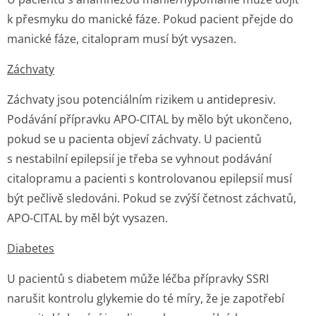
k přesmyku do manické fáze. Pokud pacient přejde do
manické fáze, citalopram musí být vysazen.
Záchvaty
Záchvaty jsou potenciálním rizikem u antidepresiv.
Podávání přípravku APO-CITAL by mělo být ukončeno,
pokud se u pacienta objeví záchvaty. U pacientů
s nestabilní epilepsií je třeba se vyhnout podávání
citalopramu a pacienti s kontrolovanou epilepsií musí
být pečlivě sledováni. Pokud se zvýší četnost záchvatů,
APO-CITAL by měl být vysazen.
Diabetes
U pacientů s diabetem může léčba přípravky SSRI
narušit kontrolu glykemie do té míry, že je zapotřebí