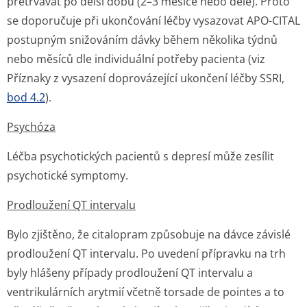
přetrvávat po delší dobu (2–3 měsíce nebo déle). Proto
se doporučuje při ukončování léčby vysazovat APO-CITAL
postupným snižováním dávky během několika týdnů
nebo měsíců dle individuální potřeby pacienta (viz
Příznaky z vysazení doprovázející ukončení léčby SSRI,
bod 4.2
).
Psychóza
Léčba psychotických pacientů s depresí může zesílit
psychotické symptomy.
Prodloužení QT intervalu
Bylo zjištěno, že citalopram způsobuje na dávce závislé
prodloužení QT intervalu. Po uvedení přípravku na trh
byly hlášeny případy prodloužení QT intervalu a
ventrikulárních arytmií včetně torsade de pointes a to