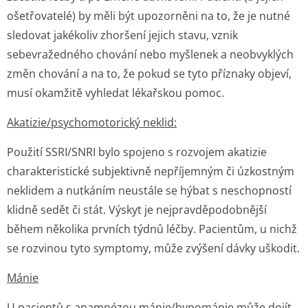
ošetřovatelé) by měli být upozorněni na to, že je nutné
sledovat jakékoliv zhoršení jejich stavu, vznik
sebevražedného chování nebo myšlenek a neobvyklých
změn chování a na to, že pokud se tyto příznaky objeví,
musí okamžitě vyhledat lékařskou pomoc.
Akatizie/psycho­motorický neklid:
Použití SSRI/SNRI bylo spojeno s rozvojem akatizie
charakteristické subjektivně nepříjemným či úzkostným
neklidem a nutkáním neustále se hýbat s neschopností
klidně sedět či stát. Výskyt je nejpravděpodobnější
během několika prvních týdnů léčby. Pacientům, u nichž
se rozvinou tyto symptomy, může zvýšení dávky uškodit.
Mánie
U pacientů s anamnézou mánie/hypománie může dojít