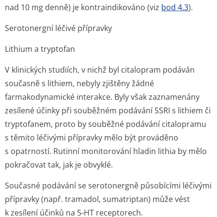
nad 10 mg denně) je kontraindikováno (viz
bod 4.3
).
Serotonergní léčivé přípravky
Lithium a tryptofan
V klinických studiích, v nichž byl citalopram podáván
současně s lithiem, nebyly zjištěny žádné
farmakodynamické interakce. Byly však zaznamenány
zesílené účinky při souběžném podávání SSRI s lithiem či
tryptofanem, proto by souběžné podávání citalopramu
s těmito léčivými přípravky mělo být prováděno
s opatrností. Rutinní monitorování hladin lithia by mělo
pokračovat tak, jak je obvyklé.
Současné podávání se serotonergně působícími léčivými
přípravky (např. tramadol, sumatriptan) může vést
k zesílení účinků na 5-HT receptorech.