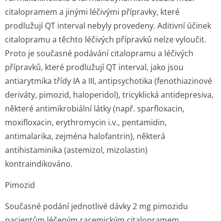
citalopramem a jinými léčivými přípravky, které
prodlužují QT interval nebyly provedeny. Aditivní účinek
citalopramu a těchto léčivých přípravků nelze vyloučit.
Proto je současné podávání citalopramu a léčivých
přípravků, které prodlužují QT interval, jako jsou
antiarytmika třídy IA a III, antipsychotika (fenothiazinové
deriváty, pimozid, haloperidol), tricyklická antidepresiva,
některé antimikrobiální látky (např. sparfloxacin,
moxifloxacin, erythromycin i.v., pentamidin,
antimalarika, zejména halofantrin), některá
antihistaminika (astemizol, mizolastin)
kontraindikováno.
Pimozid
Současné podání jednotlivé dávky 2 mg pimozidu
pacientům léčeným racemickým citalopramem