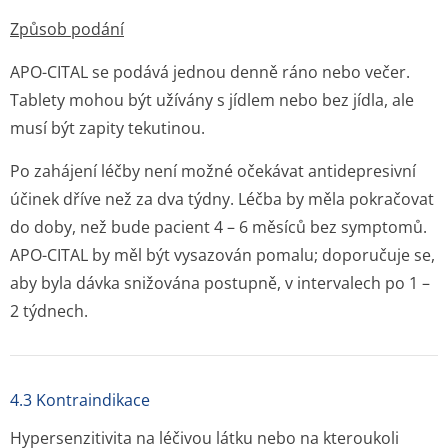
Způsob podání
APO-CITAL se podává jednou denně ráno nebo večer.
Tablety mohou být užívány s jídlem nebo bez jídla, ale
musí být zapity tekutinou.
Po zahájení léčby není možné očekávat antidepresivní
účinek dříve než za dva týdny. Léčba by měla pokračovat
do doby, než bude pacient 4 – 6 měsíců bez symptomů.
APO-CITAL by měl být vysazován pomalu; doporučuje se,
aby byla dávka snižována postupně, v intervalech po 1 –
2 týdnech.
4.3 Kontraindikace
Hypersenzitivita na léčivou látku nebo na kteroukoli