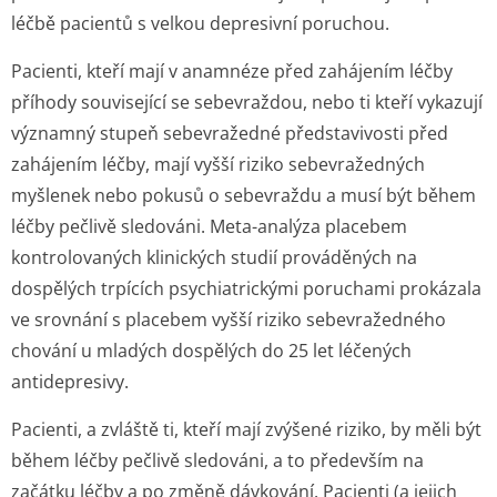
léčbě pacientů s velkou depresivní poruchou.
Pacienti, kteří mají v anamnéze před zahájením léčby
příhody související se sebevraždou, nebo ti kteří vykazují
významný stupeň sebevražedné představivosti před
zahájením léčby, mají vyšší riziko sebevražedných
myšlenek nebo pokusů o sebevraždu a musí být během
léčby pečlivě sledováni. Meta-analýza placebem
kontrolovaných klinických studií prováděných na
dospělých trpících psychiatrickými poruchami prokázala
ve srovnání s placebem vyšší riziko sebevražedného
chování u mladých dospělých do 25 let léčených
antidepresivy.
Pacienti, a zvláště ti, kteří mají zvýšené riziko, by měli být
během léčby pečlivě sledováni, a to především na
začátku léčby a po změně dávkování. Pacienti (a jejich