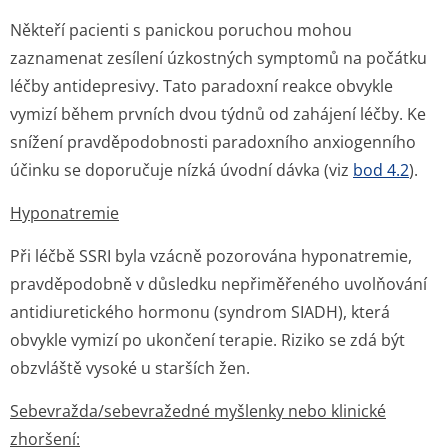
Někteří pacienti s panickou poruchou mohou
zaznamenat zesílení úzkostných symptomů na počátku
léčby antidepresivy. Tato paradoxní reakce obvykle
vymizí během prvních dvou týdnů od zahájení léčby. Ke
snížení pravděpodobnosti paradoxního anxiogenního
účinku se doporučuje nízká úvodní dávka (viz
bod 4.2
).
Hyponatremie
Při léčbě SSRI byla vzácně pozorována hyponatremie,
pravděpodobně v důsledku nepřiměřeného uvolňování
antidiuretického hormonu (syndrom SIADH), která
obvykle vymizí po ukončení terapie. Riziko se zdá být
obzvláště vysoké u starších žen.
Sebevražda/se­bevražedné myšlenky nebo klinické
zhoršení: