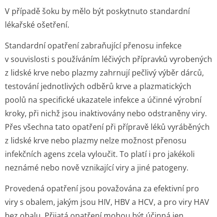
V případě šoku by mělo být poskytnuto standardní
lékařské ošetření.
Standardní opatření zabraňující přenosu infekce
v souvislosti s používáním léčivých přípravků vyrobených
z lidské krve nebo plazmy zahrnují pečlivý výběr dárců,
testování jednotlivých odběrů krve a plazmatických
poolů na specifické ukazatele infekce a účinné výrobní
kroky, při nichž jsou inaktivovány nebo odstraněny viry.
Přes všechna tato opatření při přípravě léků vyráběných
z lidské krve nebo plazmy nelze možnost přenosu
infekčních agens zcela vyloučit. To platí i pro jakékoli
neznámé nebo nově vznikající viry a jiné patogeny.
Provedená opatření jsou považována za efektivní pro
viry s obalem, jakým jsou HIV, HBV a HCV, a pro viry HAV
bez obalu. Přijatá opatření mohou být účinná jen