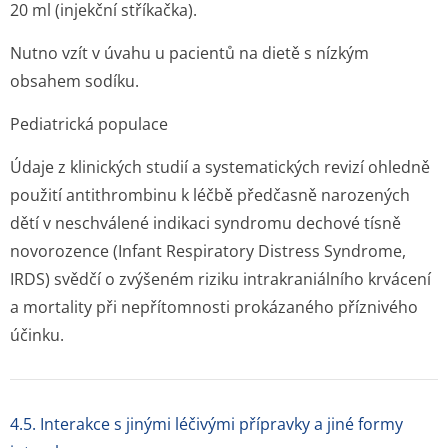
20 ml (injekční stříkačka).
Nutno vzít v úvahu u pacientů na dietě s nízkým
obsahem sodíku.
Pediatrická populace
Údaje z klinických studií a systematických revizí ohledně
použití antithrombinu k léčbě předčasně narozených
dětí v neschválené indikaci syndromu dechové tísně
novorozence (Infant Respiratory Distress Syndrome,
IRDS) svědčí o zvýšeném riziku intrakraniálního krvácení
a mortality při nepřítomnosti prokázaného příznivého
účinku.
4.5. Interakce s jinými léčivými přípravky a jiné formy