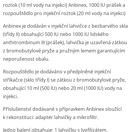
nádobky/adaptéru. Do inekční stříkačky nasajte
přibližně stejné množství vzduchu jako je objem
roztoku. Injekční stříkačku/filtr znovu spojte
s nádobkou/adap­térem a vytlačte vzduch.
10.Obraťte injekční lahvičku a roztok natáhněte do
injekční stříkačky.
11. Připravte místo vpichu. Injekční stříkačku oddělte od
filtru s adaptérem a přípravek aplikujte. Rychlost
intravenózní aplikace nesmí překročit 0,08 ml/kg/min.
Rekonstituovaný roztok by se měl před aplikací vizuálně
zkontrolovat, zda neobsahuje částice a zda nejsou
patrné změny barvy. Roztok by měl být čirý, nebo
nepatrně opalizující. Nepoužívejte roztoky, které jsou
zakalené, nebo mají usazeniny.