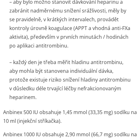
– aby bylo možno stanovit dávkování heparinu a
zabránit nadměrnému snížení srážlivosti, měly by
se pravidelně, v krátkých intervalech, provádět
kontroly úrovně koagulace (APPT a vhodná anti-FXa
aktivita), především v prvních minutách / hodinách
po aplikaci antitrombinu.
– každý den je třeba měřit hladinu antitrombinu,
aby mohla být stanovena individuální dávka,
protože existuje riziko snížení hladiny antitrombinu
v důsledku déle trvající léčby nefrakcionovaným
heparinem.
Anbinex 500 IU obsahuje 1,45 mmol (33,35 mg) sodíku na
10 ml (injekční stříkačka).
Anbinex 1000 IU obsahuje 2,90 mmol (66,7 mg) sodíku na