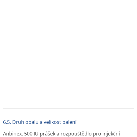
4. Z balení vyjměte adaptér injekční lahvičky a
nasaďte ho na filtr se stříkačkou.
5. Z injekční lahvičky s práškem sejměte klobouček
a zátku injekční lahvičky otřete přiloženým
antiseptickým tampónem.
6. Zátku injekční lahvičky propíchněte jehlou
adaptéru.
7. Roztok z injekční stříkačky přeneste kompletně
do lahvičky s práškem.
8. Injekční lahvičkou jemně míchejte, až se
přípravek dokonale rozpustí.
9. Oddělte injekční stříkačku/filtr od