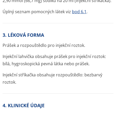
2,90 mmol (66,7 mg) sodíku na 20 ml (injekční stříkačka).
Úplný seznam pomocných látek viz
bod 6.1
.
3. LÉKOVÁ FORMA
Prášek a rozpouštědlo pro injekční roztok.
Injekční lahvička obsahuje prášek pro injekční roztok:
bílá, hygroskopická pevná látka nebo prášek.
Injekční stříkačka obsahuje rozpouštědlo: bezbarvý
roztok.
4. KLINICKÉ ÚDAJE