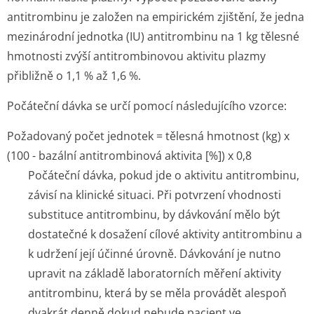
antitrombinu je založen na empirickém zjištění, že jedna
mezinárodní jednotka (IU) antitrombinu na 1 kg tělesné
hmotnosti zvýší antitrombinovou aktivitu plazmy
přibližně o 1,1 % až 1,6 %.
Počáteční dávka se určí pomocí následujícího vzorce:
Požadovaný počet jednotek = tělesná hmotnost (kg) x
(100 - bazální antitrombinová aktivita [%]) x 0,8
Počáteční dávka, pokud jde o aktivitu antitrombinu,
závisí na klinické situaci. Při potvrzení vhodnosti
substituce antitrombinu, by dávkování mělo být
dostatečné k dosažení cílové aktivity antitrombinu a
k udržení její účinné úrovně. Dávkování je nutno
upravit na základě laboratorních měření aktivity
antitrombinu, která by se měla provádět alespoň
dvakrát denně dokud nebude pacient ve