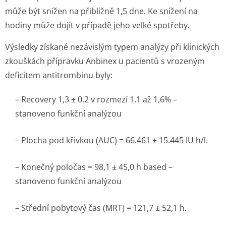
může být snížen na přibližně 1,5 dne. Ke snížení na
hodiny může dojít v případě jeho velké spotřeby.
Výsledky získané nezávislým typem analýzy při klinických
zkouškách přípravku Anbinex u pacientů s vrozeným
deficitem antitrombinu byly:
– Recovery 1,3 ± 0,2 v rozmezí 1,1 až 1,6% –
stanoveno funkční analýzou
– Plocha pod křivkou (AUC) = 66.461 ± 15.445 IU h/l.
– Konečný poločas = 98,1 ± 45,0 h based –
stanoveno funkční analýzou
– Střední pobytový čas (MRT) = 121,7 ± 52,1 h.