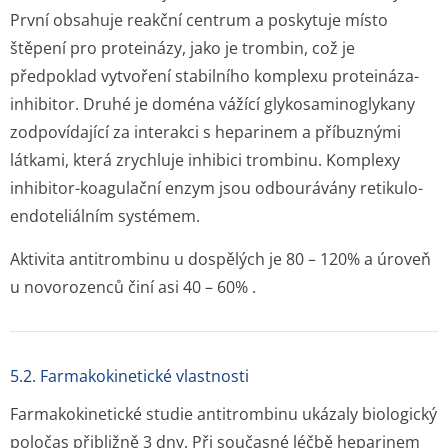
První obsahuje reakční centrum a poskytuje místo
štěpení pro proteinázy, jako je trombin, což je
předpoklad vytvoření stabilního komplexu proteináza-
inhibitor. Druhé je doména vážící glykosaminoglykany
zodpovídající za interakci s heparinem a příbuznými
látkami, která zrychluje inhibici trombinu. Komplexy
inhibitor-koagulační enzym jsou odbourávány retikulo-
endoteliálním systémem.
Aktivita antitrombinu u dospělých je 80 – 120% a úroveň
u novorozenců činí asi 40 – 60% .
5.2. Farmakokinetické vlastnosti
Farmakokinetické studie antitrombinu ukázaly biologický
poločas přibližně 3 dny. Při současné léčbě heparinem