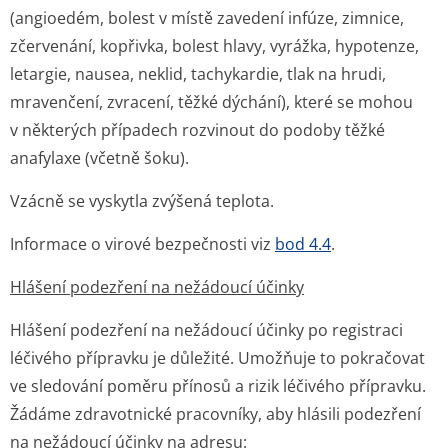
(angioedém, bolest v místě zavedení infúze, zimnice,
zčervenání, kopřivka, bolest hlavy, vyrážka, hypotenze,
letargie, nausea, neklid, tachykardie, tlak na hrudi,
mravenčení, zvracení, těžké dýchání), které se mohou
v některých případech rozvinout do podoby těžké
anafylaxe (včetně šoku).
Vzácně se vyskytla zvýšená teplota.
Informace o virové bezpečnosti viz
bod 4.4
.
Hlášení podezření na nežádoucí účinky
Hlášení podezření na nežádoucí účinky po registraci
léčivého přípravku je důležité. Umožňuje to pokračovat
ve sledování poměru přínosů a rizik léčivého přípravku.
Žádáme zdravotnické pracovníky, aby hlásili podezření
na nežádoucí účinky na adresu: