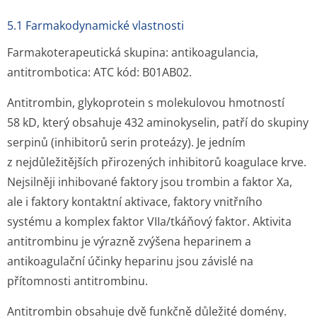
5.1 Farmakodynamické vlastnosti
Farmakoterapeutická skupina: antikoagulancia,
antitrombotica: ATC kód: B01AB02.
Antitrombin, glykoprotein s molekulovou hmotností
58 kD, který obsahuje 432 aminokyselin, patří do skupiny
serpinů (inhibitorů serin proteázy). Je jedním
z nejdůležitějších přirozených inhibitorů koagulace krve.
Nejsilněji inhibované faktory jsou trombin a faktor Xa,
ale i faktory kontaktní aktivace, faktory vnitřního
systému a komplex faktor VIIa/tkáňový faktor. Aktivita
antitrombinu je výrazně zvýšena heparinem a
antikoagulační účinky heparinu jsou závislé na
přítomnosti antitrombinu.
Antitrombin obsahuje dvě funkčně důležité domény.