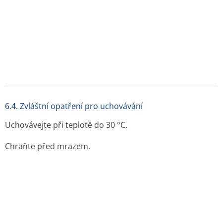
příslušenstvím pro rekonstituci.
6.6. Zvláštní opatření pro likvidaci přípravku a pro
zacházení s ním
Příprava roztoku:
1. Injekční lahvičku s práškem a injekční stříkačku
zahřejte maximálně na 30 °C.
2. Na injekční stříkačku s rozpouštědlem nasaďte
píst.
3. Z balení vyjměte filtr. Z konce injekční stříkačky
sejměte krytku a nasaďte filtr.