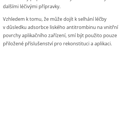
dalšími léčivými přípravky.
Vzhledem k tomu, že může dojít k selhání léčby
v důsledku adsorbce liského antitrombinu na vnitřní
povrchy aplikačního zařízení, smí být použito pouze
přiložené příslušenství pro rekonstituci a aplikaci.
6.3. Doba použitelnosti
Doba použitelnosti neotevřeného přípravku jsou 3 roky.
Chemická a fyzikální stabilita přípravku po rekonstituci
byla prokázána po dobu 12 hod při teplotě 25 °C.
Z mikrobiologického hlediska by měl být přípravek
použít okamžitě. Pokud není použit okamžitě, je doba a
podmínky uchovávání přípravku po rekonstituci před