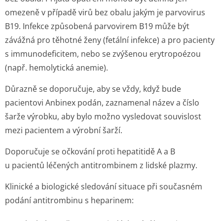
omezeně v případě virů bez obalu jakým je parvovirus
B19. Infekce způsobená parvovirem B19 může být
závážná pro těhotné ženy (fetální infekce) a pro pacienty
s immunodeficitem, nebo se zvýšenou erytropoézou
(např. hemolytická anemie).
Důrazně se doporučuje, aby se vždy, když bude
pacientovi Anbinex podán, zaznamenal název a číslo
šarže výrobku, aby bylo možno vysledovat souvislost
mezi pacientem a výrobní šarží.
Doporučuje se očkování proti hepatitidě A a B
u pacientů léčených antitrombinem z lidské plazmy.
Klinické a biologické sledování situace při současném
podání antitrombinu s heparinem: