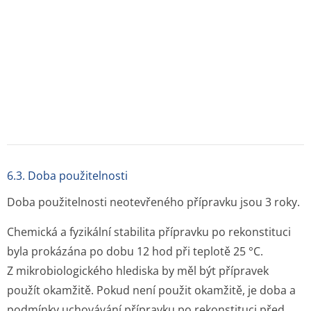
použitím na zodpovědnosti uživatele a neměla by
normálně být delší než 24 hodin při teplotě 2 – 8 °C,
pokud nebyla rekonstituce provedena za
kontrolovaných a validovaných aseptických podmínek.
6.4. Zvláštní opatření pro uchovávání
Uchovávejte při teplotě do 30 °C.
Chraňte před mrazem.
6.5. Druh obalu a velikost balení
Anbinex, 500 IU prášek a rozpouštědlo pro injekční
roztok (10 ml vody na injekci) Anbinex, 1000 IU prášek a