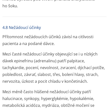
ho šoku.
4.8 Nežádoucí účinky
Přítomnost nežádoucích účinků závisí na citlivosti
pacienta a na podané dávce.
Mezi časté nežádoucí účinky objevující se i u nízkých
dávek epinefrinu (adrenalinu) patří palpitace,
tachykardie, pocení, nevolnost, zvracení, dýchací potíže,
pobledlost, závrať, slabost, třes, bolení hlavy, strach,
nervozita, úzkost a pocit chladu v končetinách.
Mezi méně často hlášené nežádoucí účinky patří
halucinace, synkopy, hyperglykémie, hypokalémie,
metabolická acidóza, mydriáza, obtížné močení se