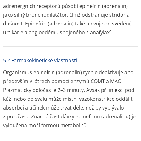
adrenergních receptorů působí epinefrin (adrenalin)
jako silný bronchodilatátor, čímž odstraňuje stridor a
dušnost. Epinefrin (adrenalin) také ulevuje od svědění,
urtikárie a angioedému spojeného s anafylaxí.
5.2 Farmakokinetické vlastnosti
Organismus epinefrin (adrenalin) rychle deaktivuje a to
především v játrech pomocí enzymů COMT a MAO.
Plazmatický poločas je 2–3 minuty. Avšak při injekci pod
kůži nebo do svalu může místní vazokonstrikce oddálit
absorbci a účinek může trvat déle, než by vyplývalo
z poločasu. Značná část dávky epinefrinu (adrenalinu) je
vyloučena močí formou metabolitů.