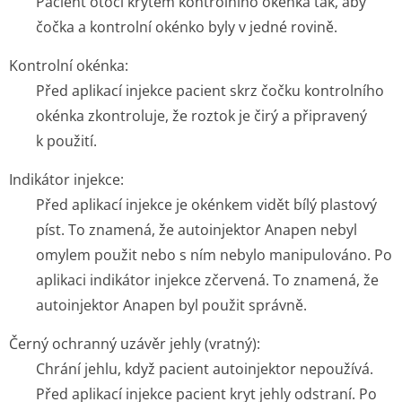
Pacient otočí krytem kontrolního okénka tak, aby
čočka a kontrolní okénko byly v jedné rovině.
Kontrolní okénka:
Před aplikací injekce pacient skrz čočku kontrolního
okénka zkontroluje, že roztok je čirý a připravený
k použití.
Indikátor injekce:
Před aplikací injekce je okénkem vidět bílý plastový
píst. To znamená, že autoinjektor Anapen nebyl
omylem použit nebo s ním nebylo manipulováno. Po
aplikaci indikátor injekce zčervená. To znamená, že
autoinjektor Anapen byl použit správně.
Černý ochranný uzávěr jehly (vratný):
Chrání jehlu, když pacient autoinjektor nepoužívá.
Před aplikací injekce pacient kryt jehly odstraní. Po