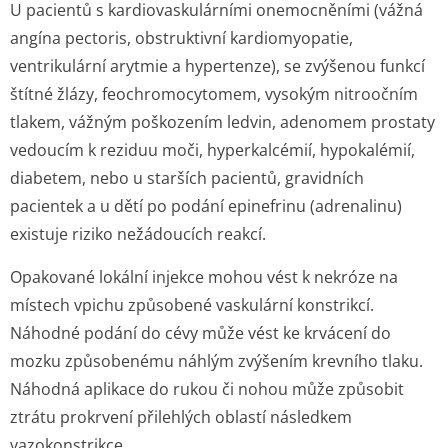
U pacientů s kardiovasku­lárními onemocněními (vážná
angína pectoris, obstruktivní kardiomyopatie,
ventrikulární arytmie a hypertenze), se zvýšenou funkcí
štítné žlázy, feochromocytomem, vysokým nitroočním
tlakem, vážným poškozením ledvin, adenomem prostaty
vedoucím k reziduu moči, hyperkalcémií, hypokalémií,
diabetem, nebo u starších pacientů, gravidních
pacientek a u dětí po podání epinefrinu (adrenalinu)
existuje riziko nežádoucích reakcí.
Opakované lokální injekce mohou vést k nekróze na
místech vpichu způsobené vaskulární konstrikcí.
Náhodné podání do cévy může vést ke krvácení do
mozku způsobenému náhlým zvýšením krevního tlaku.
Náhodná aplikace do rukou či nohou může způsobit
ztrátu prokrvení přilehlých oblastí následkem
vazokonstrikce.