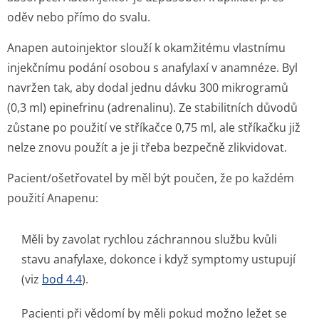
oděv nebo přímo do svalu.
Anapen autoinjektor slouží k okamžitému vlastnímu
injekčnímu podání osobou s anafylaxí v anamnéze. Byl
navržen tak, aby dodal jednu dávku 300 mikrogramů
(0,3 ml) epinefrinu (adrenalinu). Ze stabilitních důvodů
zůstane po použití ve stříkačce 0,75 ml, ale stříkačku již
nelze znovu použít a je ji třeba bezpečně zlikvidovat.
Pacient/ošetřovatel by měl být poučen, že po každém
použití Anapenu:
Měli by zavolat rychlou záchrannou službu kvůli
stavu anafylaxe, dokonce i když symptomy ustupují
(viz
bod 4.4
).
Pacienti při vědomí by měli pokud možno ležet se