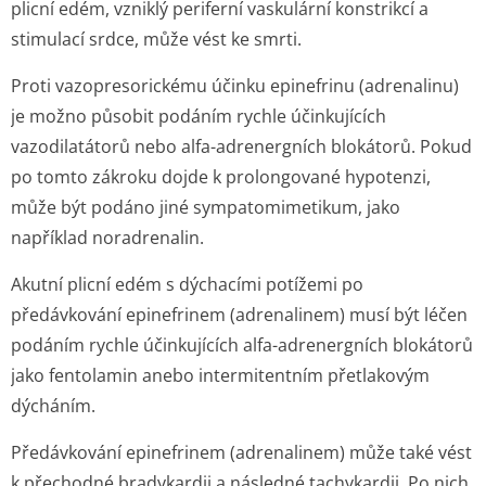
plicní edém, vzniklý periferní vaskulární konstrikcí a
stimulací srdce, může vést ke smrti.
Proti vazopresorickému účinku epinefrinu (adrenalinu)
je možno působit podáním rychle účinkujících
vazodilatátorů nebo alfa-adrenergních blokátorů. Pokud
po tomto zákroku dojde k prolongované hypotenzi,
může být podáno jiné sympatomimetikum, jako
například noradrenalin.
Akutní plicní edém s dýchacími potížemi po
předávkování epinefrinem (adrenalinem) musí být léčen
podáním rychle účinkujících alfa-adrenergních blokátorů
jako fentolamin anebo intermitentním přetlakovým
dýcháním.
Předávkování epinefrinem (adrenalinem) může také vést
k přechodné bradykardii a následné tachykardii. Po nich