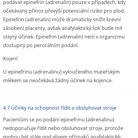
podávat epinefrin (adrenalin) pouze v případech, kdy
očekávaný přínos převýší potenciální riziko pro plod.
Epinefrin (adrenalin) může dramaticky snížit krevní
zásobení placenty, avšak anafylaktický šok bude mít
stejný účinek. Epinefrin (adrenalin) není v organizmu
dostupný po perorálním podání.
Kojení
U epinefrinu (adrenalinu) vyloučeného mateřským
mlékem se neočekává žádný účinek na kojence.
4.7 Účinky na schopnost řídit a obsluhovat stroje
Pacientům se po podání epinefrinu (adrenalinu)
nedoporučuje řídit nebo obsluhovat stroje, protože
mohou být stále pod vlivem příznaků anafylaktické­