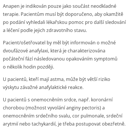
Anapen je indikován pouze jako součást neodkladné
terapie. Pacientům musí být doporučeno, aby okamžitě
po podání vyhledali lékařskou pomoc pro další sledování
a léčení podle jejich zdravotního stavu.
Pacient/ošetřovatel by měl být informován o možné
dvoufázové anafylaxi, která je charakterizována
počáteční fází následovanou opakováním symptomů
o několik hodin později.
U pacientů, kteří mají astma, může být větší riziko
výskytu závažné anafylaktické reakce.
U pacientů s onemocněním srdce, např. koronární
chorobou (možnost vyvolání anginy pectoris) a
onemocněním srdečního svalu, cor pulmonale, srdeční
arytmií nebo tachykardií, je třeba postupovat obezřetně.