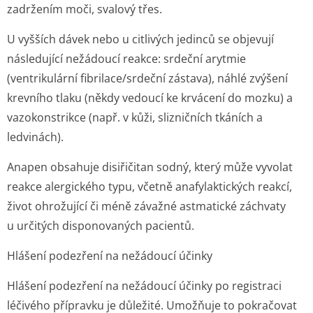
zadržením moči, svalový třes.
U vyšších dávek nebo u citlivých jedinců se objevují
následující nežádoucí reakce: srdeční arytmie
(ventrikulární fibrilace/srdeční zástava), náhlé zvýšení
krevního tlaku (někdy vedoucí ke krvácení do mozku) a
vazokonstrikce (např. v kůži, slizničních tkáních a
ledvinách).
Anapen obsahuje disiřičitan sodný, který může vyvolat
reakce alergického typu, včetně anafylaktických reakcí,
život ohrožující či méně závažné astmatické záchvaty
u určitých disponovaných pacientů.
Hlášení podezření na nežádoucí účinky
Hlášení podezření na nežádoucí účinky po registraci
léčivého přípravku je důležité. Umožňuje to pokračovat