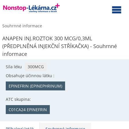
Souhrnné informace
ANAPEN INJ.ROZTOK 300 MCG/0,3ML
(PŘEDPLNĚNÁ INJEKČNÍ STŘÍKAČKA) - Souhrnné
informace
Síla léku
300MCG
Obsahuje účinnou látku :
EPINEFRIN (EPINEPHRINUM)
ATC skupina:
C01CA24 EPINEFRIN
Příbalový leták
Souhrnné informace