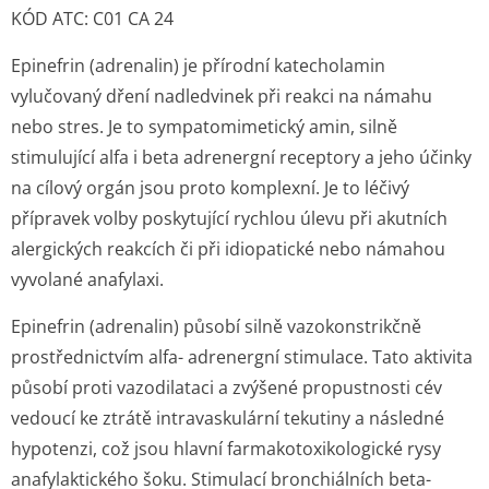
KÓD ATC: C01 CA 24
Epinefrin (adrenalin) je přírodní katecholamin
vylučovaný dření nadledvinek při reakci na námahu
nebo stres. Je to sympatomimetický amin, silně
stimulující alfa i beta adrenergní receptory a jeho účinky
na cílový orgán jsou proto komplexní. Je to léčivý
přípravek volby poskytující rychlou úlevu při akutních
alergických reakcích či při idiopatické nebo námahou
vyvolané anafylaxi.
Epinefrin (adrenalin) působí silně vazokonstrikčně
prostřednictvím alfa- adrenergní stimulace. Tato aktivita
působí proti vazodilataci a zvýšené propustnosti cév
vedoucí ke ztrátě intravaskulární tekutiny a následné
hypotenzi, což jsou hlavní farmakotoxiko­logické rysy
anafylaktického šoku. Stimulací bronchiálních beta-