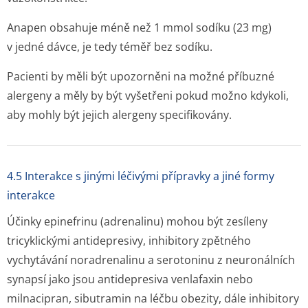
Anapen obsahuje méně než 1 mmol sodíku (23 mg)
v jedné dávce, je tedy téměř bez sodíku.
Pacienti by měli být upozorněni na možné příbuzné
alergeny a měly by být vyšetřeni pokud možno kdykoli,
aby mohly být jejich alergeny specifikovány.
4.5 Interakce s jinými léčivými přípravky a jiné formy
interakce
Účinky epinefrinu (adrenalinu) mohou být zesíleny
tricyklickými antidepresivy, inhibitory zpětného
vychytávání noradrenalinu a serotoninu z neuronálních
synapsí jako jsou antidepresiva venlafaxin nebo
milnacipran, sibutramin na léčbu obezity, dále inhibitory