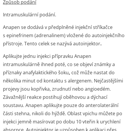
Způsob podání
Intramuskulární podání.
Anapen se dodává v předplněné injekční stříkačce
s epinefrinem (adrenalinem) vložené do autoinjekčního
přístroje. Tento celek se nazývá autoinjektor
.
Aplikujte jednu injekci přípravku Anapen
intramuskulárně ihned poté, co se objeví známky a
příznaky anafylaktického šoku
,
což může nastat do
několika minut od kontaktu s alergenem. Nejčastějšími
projevy jsou kopřivka, zrudnutí nebo angioedém.
Závažnější reakce postihují oběhovou a dýchací
soustavu. Anapen aplikujte pouze do anterolaterální
části stehna, nikoli do hýždě. Oblast vpichu můžete po
injekci jemně masírovat po dobu 10 vteřin k urychlení
absorpce. Autoinjektor je uzpůsoben k aplikaci přes