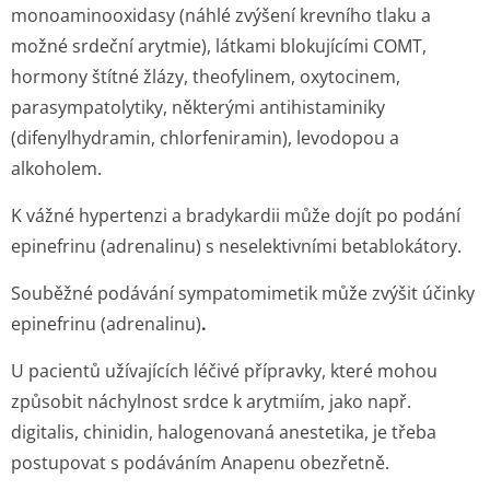
monoaminooxidasy (náhlé zvýšení krevního tlaku a
možné srdeční arytmie), látkami blokujícími COMT,
hormony štítné žlázy, theofylinem, oxytocinem,
parasympatolytiky, některými antihistaminiky
(difenylhydramin, chlorfeniramin), levodopou a
alkoholem.
K vážné hypertenzi a bradykardii může dojít po podání
epinefrinu (adrenalinu) s neselektivními betablokátory.
Souběžné podávání sympatomimetik může zvýšit účinky
epinefrinu (adrenalinu)
.
U pacientů užívajících léčivé přípravky, které mohou
způsobit náchylnost srdce k arytmiím, jako např.
digitalis, chinidin, halogenovaná anestetika, je třeba
postupovat s podáváním Anapenu obezřetně.