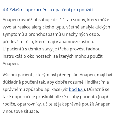
4.4 Zvláštní upozornění a opatření pro použití
Anapen rovněž obsahuje disiřičitan sodný, který může
vyvolat reakce alergického typu, včetně anafylaktických
symptomů a bronchospazmů u náchylných osob,
především těch, které mají v anamnéze astma.
U pacientů s těmito stavy je třeba provést řádnou
instruktáž o okolnostech, za kterých mohou použít
Anapen.
Všichni pacienti, kterým byl předepsán Anapen, mají být
důkladně poučeni tak, aby dobře rozuměli indikacím a
správnému způsobu aplikace (viz
bod 6.6
). Důrazně se
také doporučuje proškolit blízké osoby pacienta (např.
rodiče, opatrovníky, učitele) jak správně použít Anapen
v nouzové situace.