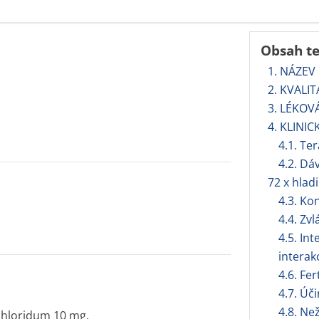
Obsah t
1. NÁZEV
2. KVALI
3. LÉKOV
4. KLINIC
4.1. Te
4.2. Dá
72 x hlad
4.3. Ko
4.4. Zv
4.5. In
interak
4.6. Fer
4.7. Úč
4.8. Ne
ochloridum 10 mg.