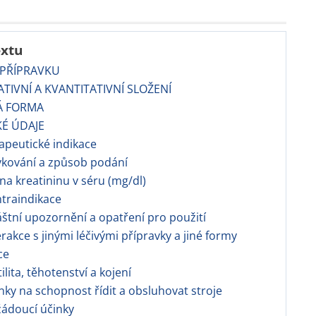
extu
 PŘÍPRAVKU
TATIVNÍ A KVANTITATIVNÍ SLOŽENÍ
Á FORMA
KÉ ÚDAJE
rapeutické indikace
vkování a způsob podání
ina kreatininu v séru (mg/dl)
ntraindikace
láštní upozornění a opatření pro použití
terakce s jinými léčivými přípravky a jiné formy
ce
tilita, těhotenství a kojení
inky na schopnost řídit a obsluhovat stroje
žádoucí účinky