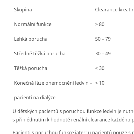
Skupina
Clearance kreati
Normální funkce
> 80
Lehká porucha
50 – 79
Středně těžká porucha
30 – 49
Těžká porucha
< 30
Konečná fáze onemocnění ledvin –
< 10
pacienti na dialýze
U dětských pacientů s poruchou funkce ledvin je nutn
s přihlédnutím k hodnotě renální clearance každého p
Pacienti s poruchou funkce jater:
u pacientů pouze s 