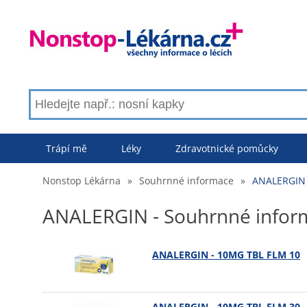
Trápí mě
Léky
Zdravotnické pomůcky
Nonstop Lékárna
»
Souhrnné informace
»
ANALERGIN 
ANALERGIN - Souhrnné infor
ANALERGIN - 10MG TBL FLM 10
ANALERGIN - 10MG TBL FLM 30