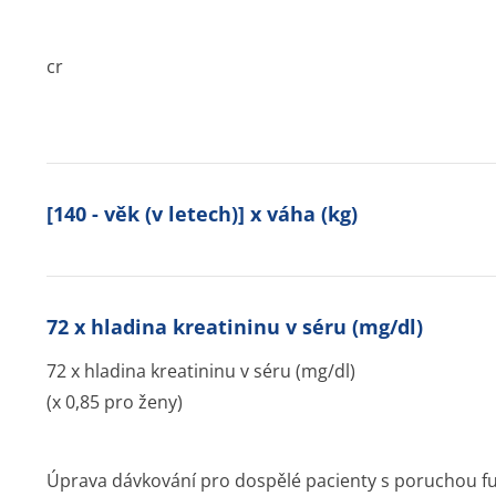
cr
[140 - věk (v letech)] x váha (kg)
72 x hladina kreatininu v séru (mg/dl)
72 x hladina kreatininu v séru (mg/dl)
(x 0,85 pro ženy)
Úprava dávkování pro dospělé pacienty s poruchou fu