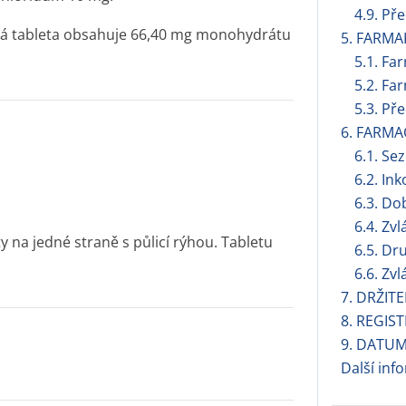
4.9. Př
á tableta obsahuje 66,40 mg monohydrátu
5. FARMA
5.1. Fa
5.2. Fa
5.3. Př
6. FARMA
6.1. S
6.2. Ink
6.3. Do
6.4. Zv
y na jedné straně s půlicí rýhou. Tabletu
6.5. Dr
6.6. Zv
7. DRŽIT
8. REGIS
9. DATUM
Další inf