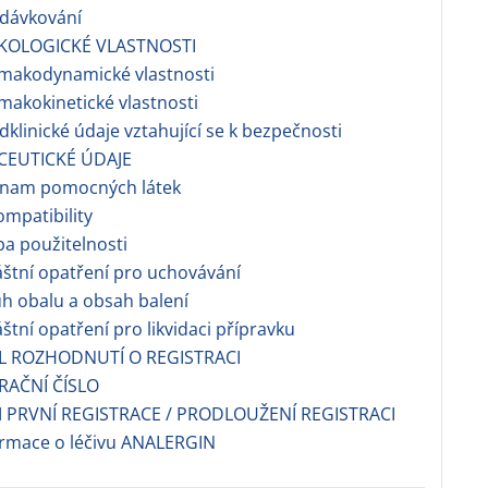
edávkování
KOLOGICKÉ VLASTNOSTI
rmakodynamické vlastnosti
rmakokinetické vlastnosti
edklinické údaje vztahující se k bezpečnosti
CEUTICKÉ ÚDAJE
eznam pomocných látek
ompatibility
ba použitelnosti
láštní opatření pro uchovávání
uh obalu a obsah balení
láštní opatření pro likvidaci přípravku
EL ROZHODNUTÍ O REGISTRACI
TRAČNÍ ČÍSLO
 PRVNÍ REGISTRACE / PRODLOUŽENÍ REGISTRACI
ormace o léčivu ANALERGIN