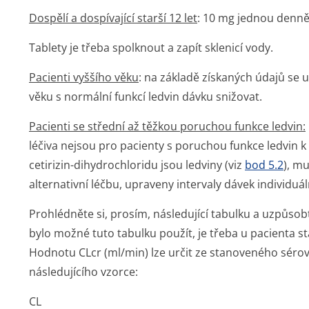
Dospělí a dospívající starší 12 let
: 10 mg jednou denně 
Tablety je třeba spolknout a zapít sklenicí vody.
Pacienti vyššího věku
: na základě získaných údajů se 
věku s normální funkcí ledvin dávku snižovat.
Pacienti se střední až těžkou poruchou funkce ledvin:
léčiva nejsou pro pacienty s poruchou funkce ledvin k 
cetirizin-dihydrochloridu jsou ledviny (viz
bod 5.2
), mu
alternativní léčbu, upraveny intervaly dávek individuál
Prohlédněte si, prosím, následující tabulku a uzpůso
bylo možné tuto tabulku použít, je třeba u pacienta st
Hodnotu CLcr (ml/min) lze určit ze stanoveného séro
následujícího vzorce:
CL