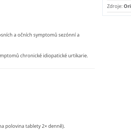
Zdroje:
Ori
 nosních a očních symptomů sezónní a
symptomů chronické idiopatické urtikarie.
a polovina tablety 2× denně).