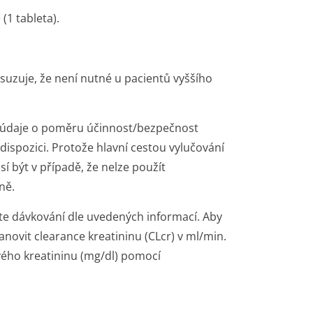
(1 tableta).
usuzuje, že není nutné u pacientů vyššího
údaje o poměru účinnost/bezpečnost
dispozici. Protože hlavní cestou vylučování
sí být v případě, že nelze použít
ně.
bte dávkování dle uvedených informací. Aby
anovit clearance kreatininu (CLcr) v ml/min.
vého kreatininu (mg/dl) pomocí