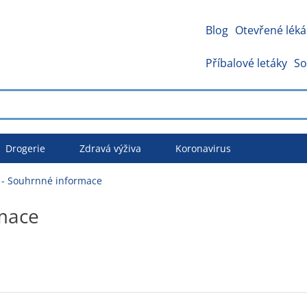
Blog
Otevřené léká
Příbalové letáky
So
Drogerie
Zdravá výživa
Koronavirus
- Souhrnné informace
mace