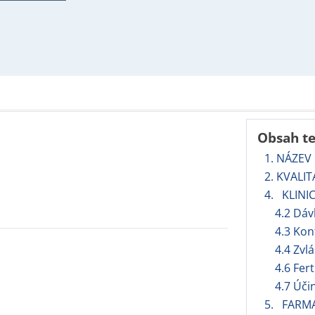
Obsah t
1. NÁZEV
2. KVALI
4. KLINI
4.2 Dáv
4.3 Kon
4.4 Zvl
4.6 Fert
4.7 Úči
5. FARM