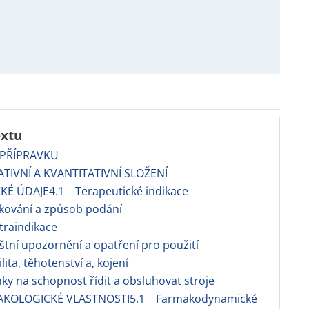
extu
 PŘÍPRAVKU
TATIVNÍ A KVANTITATIVNÍ SLOŽENÍ
CKÉ ÚDAJE4.1 Terapeutické indikace
kování a způsob podání
traindikace
áštní upozornění a opatření pro použití
ilita, těhotenství a, kojení
nky na schopnost řídit a obsluhovat stroje
AKOLOGICKÉ VLASTNOSTI5.1 Farmakodynamické