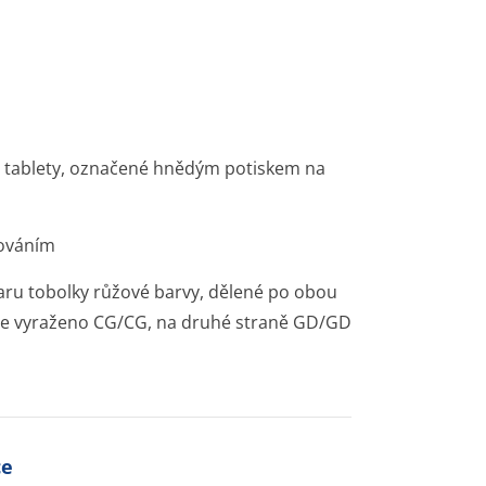
né tablety, označené hnědým potiskem na
ňováním
aru tobolky růžové barvy, dělené po obou
ty je vyraženo CG/CG, na druhé straně GD/GD
ce