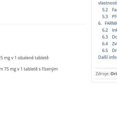
vlastnost
5.2 Far
5.3 Pře
6. FARMA
6.2 Ink
6.3 Do
6.4 Zvl
6.5 Dr
Další inf
5 mg v 1 obalené tabletě
m 75 mg v 1 tabletě s řízeným
Zdroje:
Ori