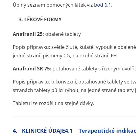
Úplný seznam pomocných látek viz
bod 6
.1.
3. LÉKOVÉ FORMY
Anafranil 25:
obalené tablety
Popis přípravku:
světle žluté, kulaté, vypouklé obale
jedné straně písmeny CG, na druhé straně FH
Anafranil SR 75:
potahované tablety s řízeným uvol
Popis přípravku:
bikonvexní, potahované tablety ve tv
stranách tablety půlicí rýhou, na jedné straně table
Tabletu lze rozdělit na stejné dávky.
4. KLINICKÉ ÚDAJE4.1 Terapeutické indika