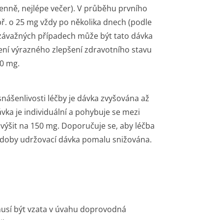
enně, nejlépe večer). V průběhu prvního
ř. o 25 mg vždy po několika dnech (podle
 závažných případech může být tato dávka
í výrazného zlepšení zdravotního stavu
00 mg.
nášenlivosti léčby je dávka zvyšována až
ka je individuální a pohybuje se mezi
výšit na 150 mg. Doporučuje se, aby léčba
o doby udržovací dávka pomalu snižována.
musí být vzata v úvahu doprovodná