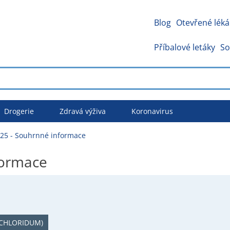
Blog
Otevřené léká
Příbalové letáky
So
Drogerie
Zdravá výživa
Koronavirus
25 - Souhrnné informace
formace
CHLORIDUM)