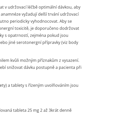
t v udržovací léčbě optimální dávkou, aby
v anamnéze vyžadují delší trvání udržovací
 nutno periodicky vyhodnocovat. Aby se
nergní toxicitě, je doporučeno dodržovat
ky s opatrností, zejména pokud jsou
ebo jiné serotonergní přípravky (viz body
anilem kvůli možným příznakům z vysazení.
bí snižovat dávku postupně a pacienta při
ty) a tablety s řízeným uvolňováním jsou
ovaná tableta 25 mg 2 až 3krát denně