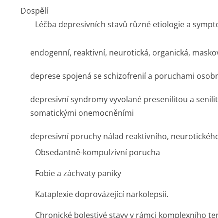
Dospělí
Léčba depresivních stavů různé etiologie a sympto
endogenní, reaktivní, neurotická, organická, mask
deprese spojená se schizofrenií a poruchami osob
depresivní syndromy vyvolané presenilitou a senili
somatickými onemocněními
depresivní poruchy nálad reaktivního, neurotické
Obsedantně-kompulzivní porucha
Fobie a záchvaty paniky
Kataplexie doprovázející narkolepsii.
Chronické bolestivé stavy v rámci komplexního t