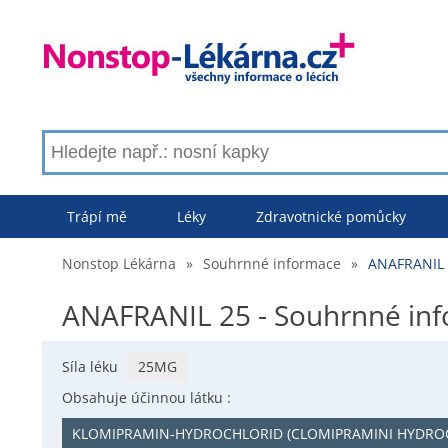
Trápí mě
Léky
Zdravotnické pomůcky
Nonstop Lékárna
»
Souhrnné informace
»
ANAFRANIL 
ANAFRANIL 25 - Souhrnné in
Síla léku
25MG
Obsahuje účinnou látku :
KLOMIPRAMIN-HYDROCHLORID (CLOMIPRAMINI HYDRO