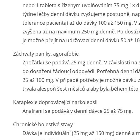
nebo 1 tableta s řízeným uvolňováním 75 mg 1× d
týdne léčby denní dávku zvyšujeme postupně, nap
tolerance pacienta) až do dávky 100 až 150 mg. V
zvýšena až na maximum 250 mg denně. Po dosažen
je možné přejít na udržovací denní dávku 50 až 1
Záchvaty paniky, agorafobie
Zpočátku se podává 25 mg denně. V závislosti na s
do dosažení žádoucí odpovědi. Potřebná denní dáv
25 až 100 mg. V případě potřeby je možné dávku z
trvala alespoň šest měsíců a aby byla během tét
Kataplexie doprovázející narkolepsii
Anafranil se podává v denní dávce 25 až 75 mg.
Chronické bolestivé stavy
Dávka je individuální (25 mg až 150 mg) denně a 