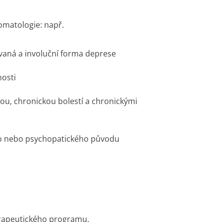
matologi­e: např.
ovaná a involuční forma deprese
nosti
tou, chronickou bolestí a chronickými
ho nebo psychopatické­ho původu
erapeutického programu.