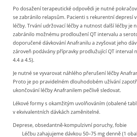
Po dosažení terapeutické odpovědi je nutné pokračova
se zabránilo relapsům. Pacienti s rekurentní depresí 
léčby. Trvání udržovací léčby a nutnost další léčby je
zabránilo možnému prodloužení QT intervalu a seroto
doporučené dávkování Anafranilu a zvyšovat jeho dáv
zároveň podávány přípravky prodlužující QT interval n
4.4 a 4.5).
Je nutné se vyvarovat náhlého přerušení léčby Anafr
Proto je po pravidelném dlouhodobém užívání zapotře
ukončování léčby Anafranilem pečlivě sledovat.
Lékové formy s okamžitým uvolňováním (obalené table
v ekvivalentních dávkách zaměnitelné.
Deprese, obsedantně-kompulzivní poruchy, fobie
Léčbu zahajujeme dávkou 50–75 mg denně (1 obal