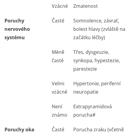
Vzácné
Zmatenost
Poruchy
Časté
Somnolence, závrať,
nervového
bolest hlavy (zvláště na
systému
začátku léčby)
Méně
Třes, dysgeuzie,
časté
synkopa, hypestezie,
parestezie
Velmi
Hypertonie, periferní
vzácné
neuropatie
Není
Extrapyramidová
známo
porucha#
Poruchy oka
Časté
Porucha zraku (včetně