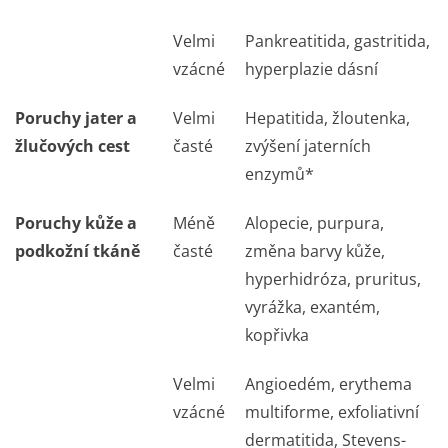
Velmi
Pankreatitida, gastritida,
vzácné
hyperplazie dásní
Poruchy jater a
Velmi
Hepatitida, žloutenka,
žlučových cest
časté
zvýšení jaterních
enzymů*
Poruchy kůže a
Méně
Alopecie, purpura,
podkožní tkáně
časté
změna barvy kůže,
hyperhidróza, pruritus,
vyrážka, exantém,
kopřivka
Velmi
Angioedém, erythema
vzácné
multiforme, exfoliativní
dermatitida, Stevens-