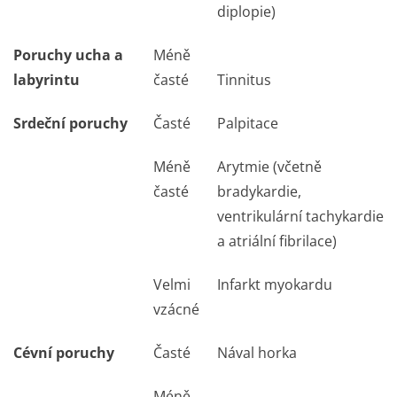
diplopie)
Poruchy ucha a
Méně
labyrintu
časté
Tinnitus
Srdeční poruchy
Časté
Palpitace
Méně
Arytmie (včetně
časté
bradykardie,
ventrikulární tachykardie
a atriální fibrilace)
Velmi
Infarkt myokardu
vzácné
Cévní poruchy
Časté
Nával horka
Méně