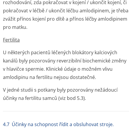
rozhodování, zda pokračovat v kojení / ukončit kojení, či
pokračovat v léčbě / ukončit léčbu amlodipinem, je třeba
zvážit přínos kojení pro dítě a přínos léčby amlodipinem
pro matku.
Fertilita
U některých pacientů léčených blokátory kalciových
kanálů byly pozorovány reverzibilní biochemické změny
v hlavičce spermie. Klinické údaje o možném vlivu
amlodipinu na fertilitu nejsou dostatečné.
V jedné studii s potkany byly pozorovány nežádoucí
účinky na fertilitu samců (viz bod 5.3).
4.7 Účinky na schopnost řídit a obsluhovat stroje.