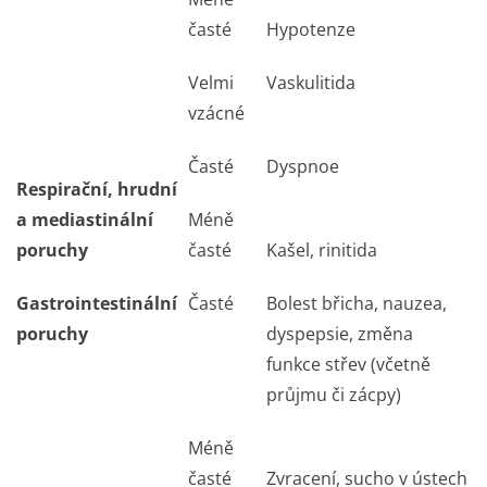
časté
Hypotenze
Velmi
Vaskulitida
vzácné
Časté
Dyspnoe
Respirační, hrudní
a mediastinální
Méně
poruchy
časté
Kašel, rinitida
Gastrointestinální
Časté
Bolest břicha, nauzea,
poruchy
dyspepsie, změna
funkce střev (včetně
průjmu či zácpy)
Méně
časté
Zvracení, sucho v ústech