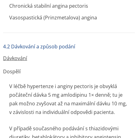
Chronická stabilní angina pectoris
Vasospastická (Prinzmetalova) angina
4.2 Dávkování a způsob podání
Dávkování
Dospělí
V léčbě hypertenze i anginy pectoris je obvyklá
počáteční dávka 5 mg amlodipinu 1× denně; tu je
pak možno zvyšovat až na maximální dávku 10 mg,
v závislosti na individuální odpovědi pacienta.
V případě současného podávání s thiazidovými
diuretiky, betablokátory a inhibitory angiotensin