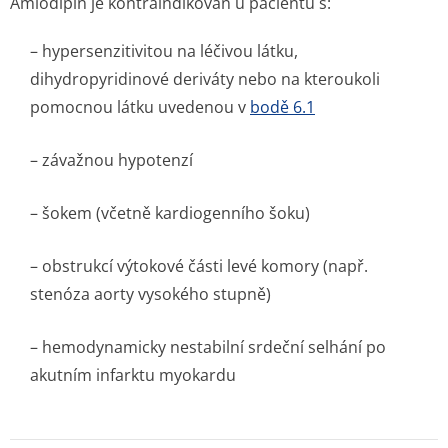
Amlodipin je kontraindikován u pacientů s:
– hypersenzitivitou na léčivou látku,
dihydropyridinové deriváty nebo na kteroukoli
pomocnou látku uvedenou v
bodě 6.1
– závažnou hypotenzí
– šokem (včetně kardiogenního šoku)
– obstrukcí výtokové části levé komory (např.
stenóza aorty vysokého stupně)
– hemodynamicky nestabilní srdeční selhání po
akutním infarktu myokardu