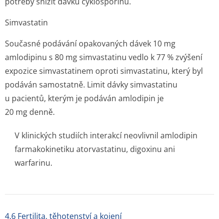
potřeby snížit dávku cyklosporinu.
Simvastatin
Současné podávání opakovaných dávek 10 mg
amlodipinu s 80 mg simvastatinu vedlo k 77 % zvýšení
expozice simvastatinem oproti simvastatinu, který byl
podáván samostatně. Limit dávky simvastatinu
u pacientů, kterým je podáván amlodipin je
20 mg denně.
V klinických studiích interakcí neovlivnil amlodipin
farmakokinetiku atorvastatinu, digoxinu ani
warfarinu.
4.6 Fertilita, těhotenství a kojení