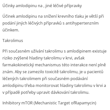
Účinky amlodipinu na , jiné léčivé přípravky
Účinek amlodipinu na snížení krevního tlaku je větší při
podání jiných léčivých přípravků s antihypertenzním
účinkem.
Takrolimus
Při současném užívání takrolimu s amlodipinem existuje
riziko zvýšené hladiny takrolimu v krvi, avšak
farmakokinetický mechanismus této interakce není plně
znám. Aby se zamezilo toxicitě takrolimu, je u pacientů
léčených takrolimem při současném podávání
amlodipinu třeba monitorovat hladiny takrolimu v krvi a
v případě potřeby upravit dávkování takrolimu.
Inhibitory mTOR (Mechanistic Target ofRapamycin)