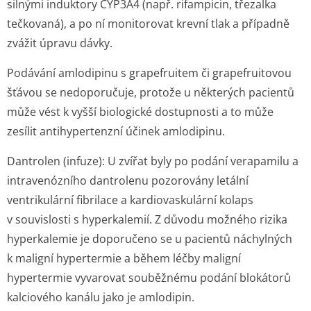
silnými induktory CYP3A4 (např. rifampicin, třezalka
tečkovaná), a po ní monitorovat krevní tlak a případně
zvážit úpravu dávky.
Podávání amlodipinu s grapefruitem či grapefruitovou
šťávou se nedoporučuje, protože u některých pacientů
může vést k vyšší biologické dostupnosti a to může
zesílit antihypertenzní účinek amlodipinu.
Dantrolen (infuze): U zvířat byly po podání verapamilu a
intravenózního dantrolenu pozorovány letální
ventrikulární fibrilace a kardiovaskulární kolaps
v souvislosti s hyperkalemií. Z důvodu možného rizika
hyperkalemie je doporučeno se u pacientů náchylných
k maligní hypertermie a během léčby maligní
hypertermie vyvarovat souběžnému podání blokátorů
kalciového kanálu jako je amlodipin.