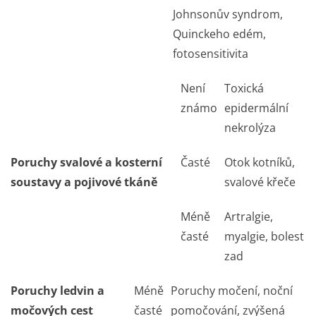
Johnsonův syndrom,
Quinckeho edém,
fotosensitivita
Není
Toxická
známo
epidermální
nekrolýza
Poruchy svalové a kosterní
Časté
Otok kotníků,
soustavy a pojivové tkáně
svalové křeče
Méně
Artralgie,
časté
myalgie, bolest
zad
Poruchy ledvin a
Méně
Poruchy močení, noční
močových cest
časté
pomočování, zvýšená