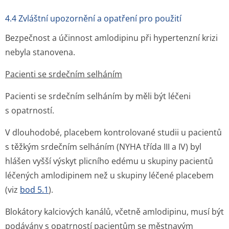
4.4 Zvláštní upozornění a opatření pro použití
Bezpečnost a účinnost amlodipinu při hypertenzní krizi
nebyla stanovena.
Pacienti se srdečním selháním
Pacienti se srdečním selháním by měli být léčeni
s opatrností.
V dlouhodobé, placebem kontrolované studii u pacientů
s těžkým srdečním selháním (NYHA třída III a IV) byl
hlášen vyšší výskyt plicního edému u skupiny pacientů
léčených amlodipinem než u skupiny léčené placebem
(viz
bod 5.1
).
Blokátory kalciových kanálů, včetně amlodipinu, musí být
podávány s opatrností pacientům se městnavým