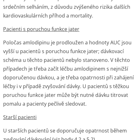
srdečním selháním, z důvodu zvýšeného rizika dalších
kardiovaskulárních příhod a mortality.
Pacienti s poruchou funkce jater
Poločas amlodipinu je prodloužen a hodnoty AUC jsou
vyšší u pacientů s poruchou funkce jater; dávkovací
schéma u těchto pacientů nebylo stanoveno. V těchto
případech je třeba začít léčbu amlodipinem s nejnižší
doporučenou dávkou, a je třeba opatrnosti při zahájení
léčby i v případě zvyšování dávky. U pacientů s těžkou
poruchou funkce jater může být nutné dávku titrovat
pomalu a pacienty pečlivě sledovat.
Starší pacienti
U starších pacientů se doporučuje opatrnost během
zvyšování dávkování (viz body 4.2 a 5.2).