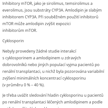
Inhibitory mTOR, jako je sirolimus, temsirolimus a
everolimus, jsou substráty CYP3A. Amlodipin je slabým
inhibitorem CYP3A. Při souběžném použití inhibitorů
mTOR může amlodipin zvýšit expozici
inhibitorům mTOR.
Cyklosporin
Nebyly provedeny žádné studie interakcí
s cyklosporinem a amlodipinem u zdravých
dobrovolníků nebo jiných populací vyjma pacientů po
renální transplantaci, u nichž byla pozorována variabilní
zvýšení minimálních koncentrací cyklosporinu
(v průměru 0 % – 40 %).
Je třeba uvážit sledování hladin cyklosporinu u pacientů
po renální transplantaci léčených amlodipinem a podle