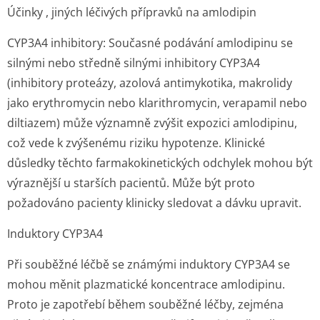
Účinky , jiných léčivých přípravků na amlodipin
CYP3A4 inhibitory: Současné podávání amlodipinu se
silnými nebo středně silnými inhibitory CYP3A4
(inhibitory proteázy, azolová antimykotika, makrolidy
jako erythromycin nebo klarithromycin, verapamil nebo
diltiazem) může významně zvýšit expozici amlodipinu,
což vede k zvýšenému riziku hypotenze. Klinické
důsledky těchto farmakokinetických odchylek mohou být
výraznější u starších pacientů. Může být proto
požadováno pacienty klinicky sledovat a dávku upravit.
Induktory CYP3A4
Při souběžné léčbě se známými induktory CYP3A4 se
mohou měnit plazmatické koncentrace amlodipinu.
Proto je zapotřebí během souběžné léčby, zejména