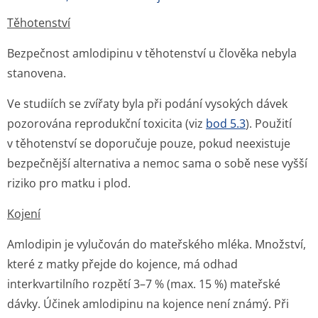
Těhotenství
Bezpečnost amlodipinu v těhotenství u člověka nebyla
stanovena.
Ve studiích se zvířaty byla při podání vysokých dávek
pozorována reprodukční toxicita (viz
bod 5.3
). Použití
v těhotenství se doporučuje pouze, pokud neexistuje
bezpečnější alternativa a nemoc sama o sobě nese vyšší
riziko pro matku i plod.
Kojení
Amlodipin je vylučován do mateřského mléka. Množství,
které z matky přejde do kojence, má odhad
interkvartilního rozpětí 3–7 % (max. 15 %) mateřské
dávky. Účinek amlodipinu na kojence není známý. Při