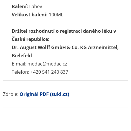
Příčiny a léčba průjmu
Nitroděložní tělísko – cena, spolehlivost, rizika, hormony
Jarní detox těla i mysli
Bolest břicha
Czech Republic nonstop-lekarna.cz