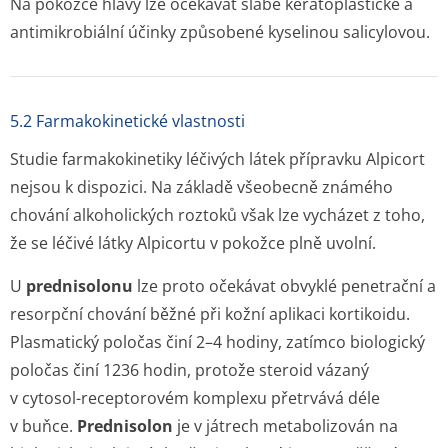
Na pokožce hlavy lze očekávat slabé keratoplastické a
antimikrobiální účinky způsobené kyselinou salicylovou.
5.2 Farmakokinetické vlastnosti
Studie farmakokinetiky léčivých látek přípravku Alpicort
nejsou k dispozici. Na základě všeobecně známého
chování alkoholických roztoků však lze vycházet z toho,
že se léčivé látky Alpicortu v pokožce plně uvolní.
U
prednisolonu
lze proto očekávat obvyklé penetrační a
resorpční chování běžné při kožní aplikaci kortikoidu.
Plasmatický poločas činí 2–4 hodiny, zatímco biologický
poločas činí 1236 hodin, protože steroid vázaný
v cytosol-receptorovém komplexu přetrvává déle
v buňce.
Prednisolon
je v játrech metabolizován na