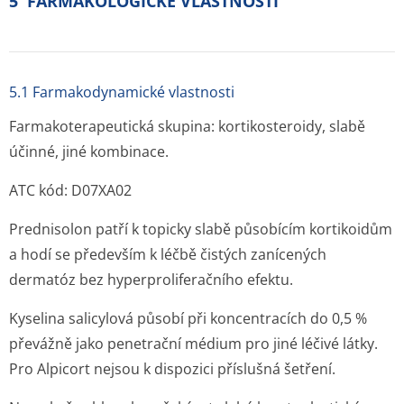
5 FARMAKOLOGICKÉ VLASTNOSTI
5.1 Farmakodynamické vlastnosti
Farmakoterapeutická skupina: kortikosteroidy, slabě
účinné, jiné kombinace.
ATC kód: D07XA02
Prednisolon patří k topicky slabě působícím kortikoidům
a hodí se především k léčbě čistých zanícených
dermatóz bez hyperproliferačního efektu.
Kyselina salicylová působí při koncentracích do 0,5 %
převážně jako penetrační médium pro jiné léčivé látky.
Pro Alpicort nejsou k dispozici příslušná šetření.