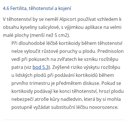
4.6 Fertilita, těhotenství a kojení
V těhotenství by se neměl Alpicort používat vzhledem k
obsahu kyseliny salicylové, s výjimkou aplikace na velmi
malé plochy (menší než 5 cm2).
Při dlouhodobé léčbě kortikoidy během těhotenství
nelze vyloučit růstové poruchy u plodu. Prednisolon
vedl při pokusech na zvířatech ke vzniku rozštěpu
patra (viz
bod 5.3
). Zvýšené riziko výskytu rozštěpu
u lidských plodů při podávání kortikoidů během
prvního trimestru je předmětem diskuse. Pokud se
kortikoidy podávají ke konci těhotenství, hrozí plodu
nebezpečí atrofie kůry nadledvin, která by si mohla
postupně vyžádat substituční léčbu novorozence.