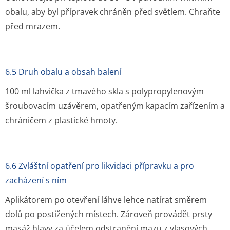
obalu, aby byl přípravek chráněn před světlem. Chraňte
před mrazem.
6.5 Druh obalu a obsah balení
100 ml lahvička z tmavého skla s polypropylenovým
šroubovacím uzávěrem, opatřeným kapacím zařízením a
chráničem z plastické hmoty.
6.6 Zvláštní opatření pro likvidaci přípravku a pro
zacházení s ním
Aplikátorem po otevření láhve lehce natírat směrem
dolů po postižených místech. Zároveň provádět prsty
masáž hlavy za účelem odstranění mazu z vlasových