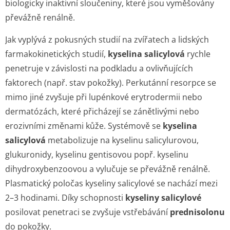
biologicky inaktivní sloučeniny, které jsou vyměšovány
převážně renálně.
Jak vyplývá z pokusných studií na zvířatech a lidských
farmakokinetických studií,
kyselina salicylová
rychle
penetruje v závislosti na podkladu a ovlivňujících
faktorech (např. stav pokožky). Perkutánní resorpce se
mimo jiné zvyšuje při lupénkové erytrodermii nebo
dermatózách, které přicházejí se zánětlivými nebo
erozivními změnami kůže. Systémově se
kyselina
salicylová
metabolizuje na kyselinu salicylurovou,
glukuronidy, kyselinu gentisovou popř. kyselinu
dihydroxybenzoovou a vylučuje se převážně renálně.
Plasmatický poločas kyseliny salicylové se nachází mezi
2–3 hodinami. Díky schopnosti
kyseliny salicylové
posilovat penetraci se zvyšuje vstřebávání
prednisolonu
do pokožky.