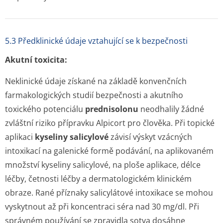
5.3 Předklinické údaje vztahující se k bezpečnosti
Akutní toxicita:
Neklinické údaje získané na základě konvenčních
farmakologických studií bezpečnosti a akutního
toxického potenciálu
prednisolonu
neodhalily žádné
zvláštní riziko přípravku Alpicort pro člověka. Při topické
aplikaci
kyseliny salicylové
závisí výskyt vzácných
intoxikací na galenické formě podávání, na aplikovaném
množství kyseliny salicylové, na ploše aplikace, délce
léčby, četnosti léčby a dermatologickém klinickém
obraze. Rané příznaky salicylátové intoxikace se mohou
vyskytnout až při koncentraci séra nad 30 mg/dl. Při
správném používání se zpravidla sotva dosáhne