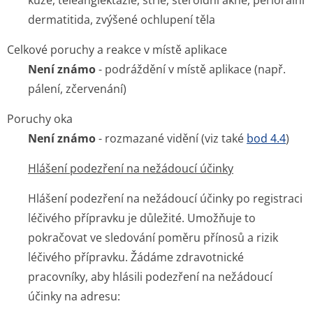
kůže, teleangiektázie, strie, steroidní akné, periorální
dermatitida, zvýšené ochlupení těla
Celkové poruchy a reakce v místě aplikace
Není známo
- podráždění v místě aplikace (např.
pálení, zčervenání)
Poruchy oka
Není známo
- rozmazané vidění (viz také
bod 4.4
)
Hlášení podezření na nežádoucí účinky
Hlášení podezření na nežádoucí účinky po registraci
léčivého přípravku je důležité. Umožňuje to
pokračovat ve sledování poměru přínosů a rizik
léčivého přípravku. Žádáme zdravotnické
pracovníky, aby hlásili podezření na nežádoucí
účinky na adresu: