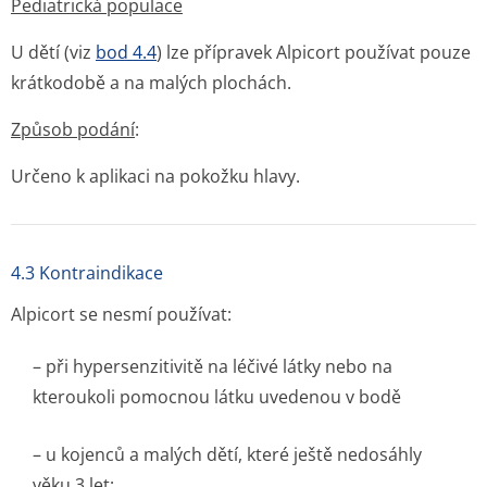
Pediatrická populace
U dětí (viz
bod 4.4
) lze přípravek Alpicort používat pouze
krátkodobě a na malých plochách.
Způsob podání
:
Určeno k aplikaci na pokožku hlavy.
4.3 Kontraindikace
Alpicort se nesmí používat:
– při hypersenzitivitě na léčivé látky nebo na
kteroukoli pomocnou látku uvedenou v bodě
– u kojenců a malých dětí, které ještě nedosáhly
věku 3 let;