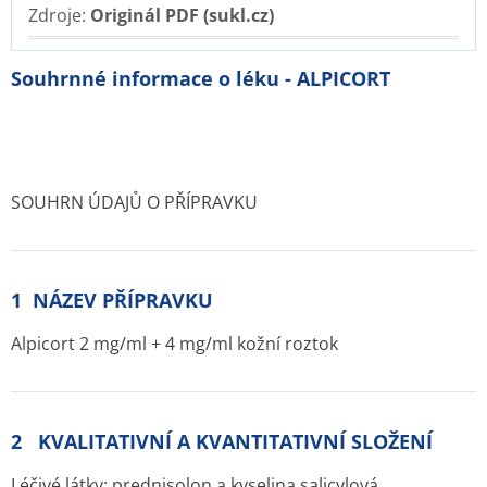
Zdroje:
Originál PDF (sukl.cz)
Souhrnné informace o léku - ALPICORT
SOUHRN ÚDAJŮ O PŘÍPRAVKU
1 NÁZEV PŘÍPRAVKU
Alpicort 2 mg/ml + 4 mg/ml kožní roztok
2 KVALITATIVNÍ A KVANTITATIVNÍ SLOŽENÍ
Léčivé látky:
prednisolon a kyselina salicylová