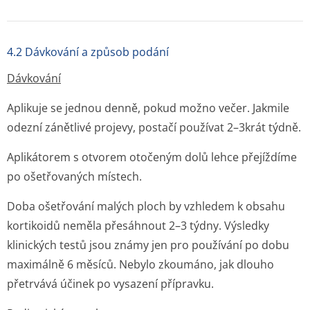
4.2 Dávkování a způsob podání
Dávkování
Aplikuje se jednou denně, pokud možno večer. Jakmile
odezní zánětlivé projevy, postačí používat 2–3krát týdně.
Aplikátorem s otvorem otočeným dolů lehce přejíždíme
po ošetřovaných místech.
Doba ošetřování malých ploch by vzhledem k obsahu
kortikoidů neměla přesáhnout 2–3 týdny. Výsledky
klinických testů jsou známy jen pro používání po dobu
maximálně 6 měsíců. Nebylo zkoumáno, jak dlouho
přetrvává účinek po vysazení přípravku.