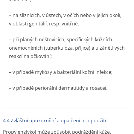
– na sliznicích, v ústech, v očích nebo v jejich okolí,
v oblasti genitálií, resp. vnitřně;
– při planých neštovicích, specifických kožních
onemocněních (tuberkulóza, příjice) a u zánětlivých
reakcí na očkování;
– v případě mykózy a bakteriální kožní infekce;
– v případě periorální dermatitidy a rosacei.
4.4 Zvláštní upozornění a opatření pro použití
Propylenglykol může způsobit podráždění kůže.