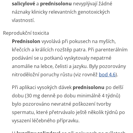
salicylové
a
prednisolonu
nevyplývají žádné
náznaky klinicky relevantních genotoxických
vlastností.
Reprodukční toxicita
Prednisolon
vyvolává při pokusech na myších,
křečcích a králících rozštěp patra. Při parenterálním
podávání se u potkanů vyskytovaly nepatrné
anomálie na lebce, čelisti a jazyku. Byly pozorovány
nitroděložní poruchy růstu (viz rovněž
bod 4.6
).
Při aplikaci vysokých dávek
prednisolonu
po delší
dobu (30 mg denně po dobu minimálně 4 týdnů)
bylo pozorováno nevratné poškození tvorby
spermatu, které přetrvávalo ještě několik týdnů po
vysazení léčebného přípravku.