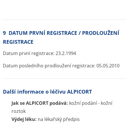
Ozveme se hned jak porovnáme ceny léků.
Blog
Otevřené lékárny
Značky
Příbalové letáky
Souhrnné informace o lécích
Účinné látky
ATC skupiny
Pravidla a podmínky používání
Zásady ochrany osobních údajů
Kontakt
Blog
Tuková bulka pod kůží