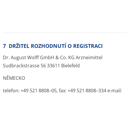
9 DATUM PRVNÍ REGISTRACE / PRODLOUŽENÍ
REGISTRACE
Datum první registrace: 23.2.1994
Datum posledního prodloužení registrace: 05.05.2010
Další informace o léčivu ALPICORT
Jak se ALPICORT podává:
kožní podání - kožní
roztok
Výdej léku:
na lékařský předpis
Balení:
Lahev