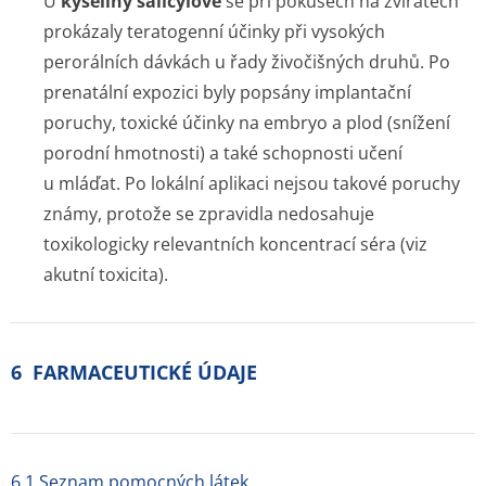
U
kyseliny salicylové
se při pokusech na zvířatech
prokázaly teratogenní účinky při vysokých
perorálních dávkách u řady živočišných druhů. Po
prenatální expozici byly popsány implantační
poruchy, toxické účinky na embryo a plod (snížení
porodní hmotnosti) a také schopnosti učení
u mláďat. Po lokální aplikaci nejsou takové poruchy
známy, protože se zpravidla nedosahuje
toxikologicky relevantních koncentrací séra (viz
akutní toxicita).
6 FARMACEUTICKÉ ÚDAJE
6.1 Seznam pomocných látek