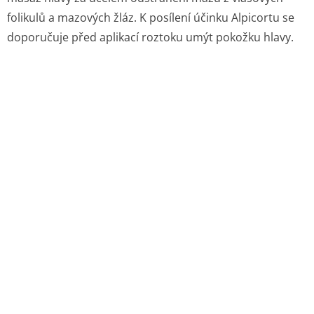
folikulů a mazových žláz. K posílení účinku Alpicortu se
doporučuje před aplikací roztoku umýt pokožku hlavy.
7 DRŽITEL ROZHODNUTÍ O REGISTRACI
Dr. August Wolff GmbH & Co. KG Arzneimittel
Sudbrackstrasse 56 33611 Bielefeld
NĚMECKO
telefon: +49 521 8808–05, fax: +49 521 8808–334 e-mail:
8 REGISTRAČNÍ ČÍSLO
46/150/94-C