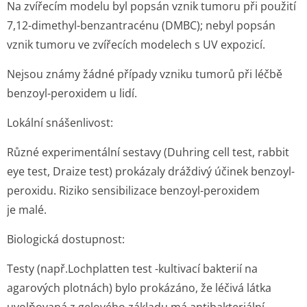
Na zvířecím modelu byl popsán vznik tumoru při použití
7,12-dimethyl-benzantracénu (DMBC); nebyl popsán
vznik tumoru ve zvířecích modelech s UV expozicí.
Nejsou známy žádné případy vzniku tumorů při léčbě
benzoyl-peroxidem u lidí.
Lokální snášenlivost:
Různé experimentální sestavy (Duhring cell test, rabbit
eye test, Draize test) prokázaly dráždivý účinek benzoyl-
peroxidu. Riziko sensibilizace benzoyl-peroxidem
je malé.
Biologická dostupnost:
Testy (např.Lochplatten test -kultivací bakterií na
agarových plotnách) bylo prokázáno, že léčivá látka