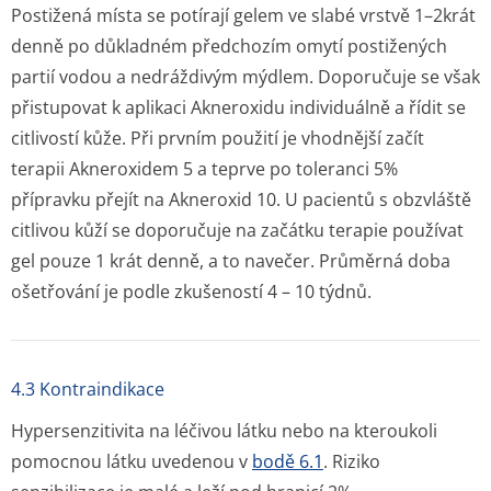
Postižená místa se potírají gelem ve slabé vrstvě 1–2krát
denně po důkladném předchozím omytí postižených
partií vodou a nedráždivým mýdlem. Doporučuje se však
přistupovat k aplikaci Akneroxidu individuálně a řídit se
citlivostí kůže. Při prvním použití je vhodnější začít
terapii Akneroxidem 5 a teprve po toleranci 5%
přípravku přejít na Akneroxid 10. U pacientů s obzvláště
citlivou kůží se doporučuje na začátku terapie používat
gel pouze 1 krát denně, a to navečer. Průměrná doba
ošetřování je podle zkušeností 4 – 10 týdnů.
4.3 Kontraindikace
Hypersenzitivita na léčivou látku nebo na kteroukoli
pomocnou látku uvedenou v
bodě 6.1
. Riziko