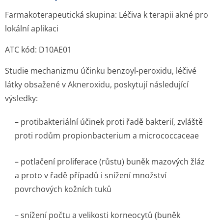
Farmakoterapeutická skupina: Léčiva k terapii akné pro
lokální aplikaci
ATC kód: D10AE01
Studie mechanizmu účinku benzoyl-peroxidu, léčivé
látky obsažené v Akneroxidu, poskytují následující
výsledky:
– protibakteriální účinek proti řadě bakterií, zvláště
proti rodům propionbacterium a micrococcaceae
– potlačení proliferace (růstu) buněk mazových žláz
a proto v řadě případů i snížení množství
povrchových kožních tuků
– snížení počtu a velikosti korneocytů (buněk