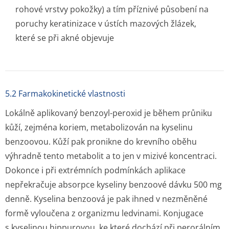
rohové vrstvy pokožky) a tím příznivé působení na
poruchy keratinizace v ústích mazových žlázek,
které se při akné objevuje
5.2 Farmakokinetické vlastnosti
Lokálně aplikovaný benzoyl-peroxid je během průniku
kůží, zejména koriem, metabolizován na kyselinu
benzoovou. Kůží pak pronikne do krevního oběhu
výhradně tento metabolit a to jen v mizivé koncentraci.
Dokonce i při extrémních podmínkách aplikace
nepřekračuje absorpce kyseliny benzoové dávku 500 mg
denně. Kyselina benzoová je pak ihned v nezměněné
formě vyloučena z organizmu ledvinami. Konjugace
s kyselinou hippurovou, ke které dochází při perorálním