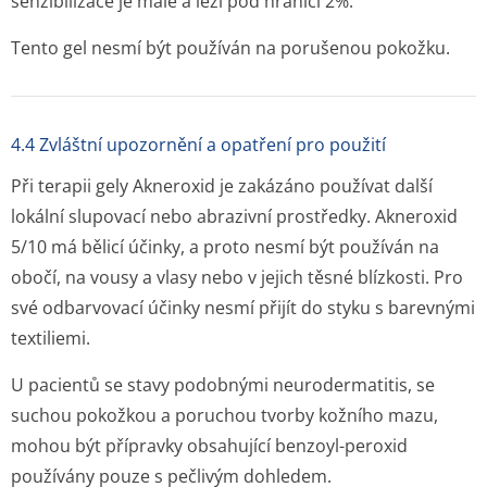
senzibilizace je malé a leží pod hranicí 2%.
Tento gel nesmí být používán na porušenou pokožku.
4.4 Zvláštní upozornění a opatření pro použití
Při terapii gely Akneroxid je zakázáno používat další
lokální slupovací nebo abrazivní prostředky. Akneroxid
5/10 má bělicí účinky, a proto nesmí být používán na
obočí, na vousy a vlasy nebo v jejich těsné blízkosti. Pro
své odbarvovací účinky nesmí přijít do styku s barevnými
textiliemi.
U pacientů se stavy podobnými neurodermatitis, se
suchou pokožkou a poruchou tvorby kožního mazu,
mohou být přípravky obsahující benzoyl-peroxid
používány pouze s pečlivým dohledem.