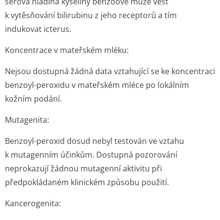
sérová hladina kyseliny benzoové může vést
k vytěsňování bilirubinu z jeho receptorů a tím
indukovat icterus.
Koncentrace v mateřském mléku:
Nejsou dostupná žádná data vztahující se ke koncentraci
benzoyl-peroxidu v mateřském mléce po lokálním
kožním podání.
Mutagenita:
Benzoyl-peroxid dosud nebyl testován ve vztahu
k mutagenním účinkům. Dostupná pozorování
neprokazují žádnou mutagenní aktivitu při
předpokládaném klinickém způsobu použití.
Kancerogenita: