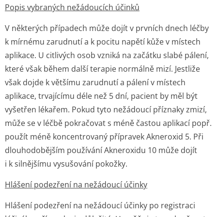
Popis vybraných nežádoucích účinků
V některých případech může dojít v prvních dnech léčby
k mírnému zarudnutí a k pocitu napětí kůže v místech
aplikace. U citlivých osob vzniká na začátku slabé pálení,
které však během další terapie normálně mizí. Jestliže
však dojde k většímu zarudnutí a pálení v místech
aplikace, trvajícímu déle než 5 dní, pacient by měl být
vyšetřen lékařem. Pokud tyto nežádoucí příznaky zmizí,
může se v léčbě pokračovat s méně častou aplikací popř.
použít méně koncentrovaný přípravek Akneroxid 5. Při
dlouhodobějším používání Akneroxidu 10 může dojít
i k silnějšímu vysušování pokožky.
Hlášení podezření na nežádoucí účinky
Hlášení podezření na nežádoucí účinky po registraci