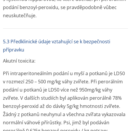
podání benzoyl-peroxidu, se pravděpodobně vůbec
neuskutečňuje.
5.3 Předklinické údaje vztahující se k bezpečnosti
přípravku
Akutní toxicita:
Při intraperitoneálním podání u myší a potkanů je LD50
v rozmezí 250 – 500 mg/kg váhy zvířete. Při perorálním
podání u potkanů je LD50 více než 950mg/kg váhy
zvířete. V dalších studiích byl aplikován perorálně 78%
benzoyl-peroxid až do dávky 5g/kg hmotnosti zvířete.
Žádný z potkanů neuhynul a všechna zvířata vykazovala
normální váhové přírůstky. Psi, jimž byl podáván
perorálně 0,625g benzoyl-peroxidu / kg potravy