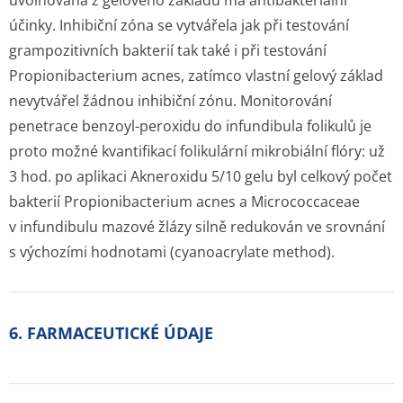
uvolňovaná z gelového základu má antibakteriální
účinky. Inhibiční zóna se vytvářela jak při testování
grampozitivních bakterií tak také i při testování
Propionibacterium acnes, zatímco vlastní gelový základ
nevytvářel žádnou inhibiční zónu. Monitorování
penetrace benzoyl-peroxidu do infundibula folikulů je
proto možné kvantifikací folikulární mikrobiální flóry: už
3 hod. po aplikaci Akneroxidu 5/10 gelu byl celkový počet
bakterií Propionibacterium acnes a Micrococcaceae
v infundibulu mazové žlázy silně redukován ve srovnání
s výchozími hodnotami (cyanoacrylate method).
6. FARMACEUTICKÉ ÚDAJE