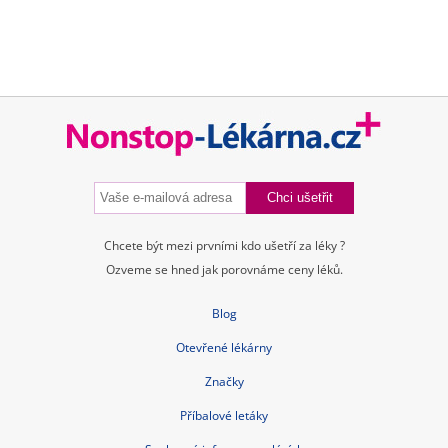
Souhrnné informace o lécích
Účinné látky
ATC skupiny
Pravidla a podmínky používání
Zásady ochrany osobních údajů
Kontakt
Blog
Tuková bulka pod kůží
Příčiny a léčba průjmu
Nitroděložní tělísko – cena, spolehlivost, rizika, hormony
Jarní detox těla i mysli
Bolest břicha
Czech Republic nonstop-lekarna.cz