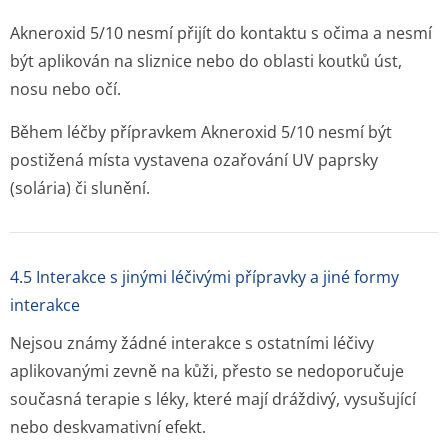
Akneroxid 5/10 nesmí přijít do kontaktu s očima a nesmí
být aplikován na sliznice nebo do oblasti koutků úst,
nosu nebo očí.
Během léčby přípravkem Akneroxid 5/10 nesmí být
postižená místa vystavena ozařování UV paprsky
(solária) či slunění.
4.5 Interakce s jinými léčivými přípravky a jiné formy
interakce
Nejsou známy žádné interakce s ostatními léčivy
aplikovanými zevně na kůži, přesto se nedoporučuje
současná terapie s léky, které mají dráždivý, vysušující
nebo deskvamativní e­fekt.