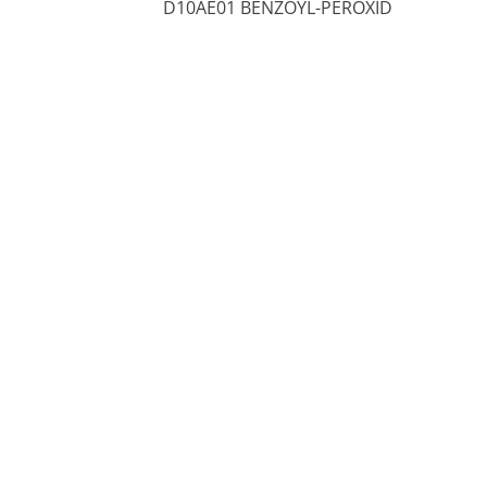
D10AE01 BENZOYL-PEROXID
Chcete být mezi prvními kdo ušetří za léky ?
Ozveme se hned jak porovnáme ceny léků.
Blog
Otevřené lékárny
Značky
Příbalové letáky