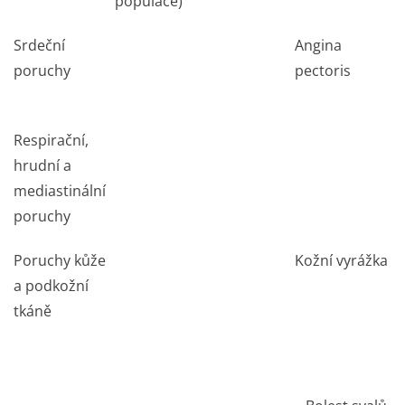
populace)
Srdeční
Angina
poruchy
pectoris
Respirační,
hrudní a
mediastinální
poruchy
Poruchy kůže
Kožní vyrážka
a podkožní
tkáně