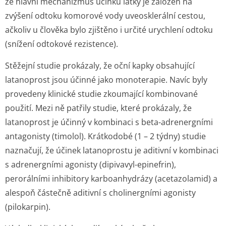
že hlavní mechanizmus účinku látky je založen na
zvýšení odtoku komorové vody uveosklerální cestou,
ačkoliv u člověka bylo zjištěno i určité urychlení odtoku
(snížení odtokové rezistence).
Stěžejní studie prokázaly, že oční kapky obsahující
latanoprost jsou účinné jako monoterapie. Navíc byly
provedeny klinické studie zkoumající kombinované
použití. Mezi ně patřily studie, které prokázaly, že
latanoprost je účinný v kombinaci s beta-adrenergními
antagonisty (timolol). Krátkodobé (1 – 2 týdny) studie
naznačují, že účinek latanoprostu je aditivní v kombinaci
s adrenergními agonisty (dipivavyl-epinefrin),
perorálními inhibitory karboanhydrázy (acetazolamid) a
alespoň částečně aditivní s cholinergními agonisty
(pilokarpin).