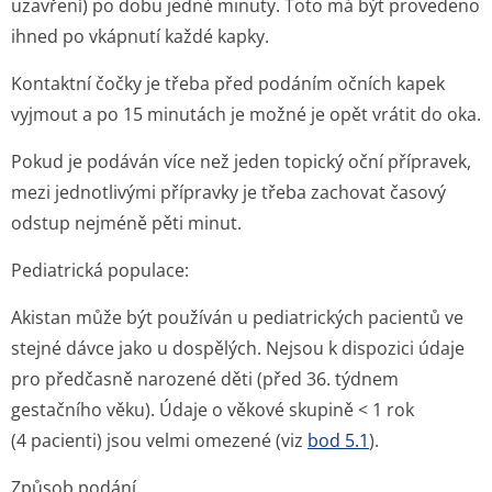
uzavření) po dobu jedné minuty. Toto má být provedeno
ihned po vkápnutí každé kapky.
Kontaktní čočky je třeba před podáním očních kapek
vyjmout a po 15 minutách je možné je opět vrátit do oka.
Pokud je podáván více než jeden topický oční přípravek,
mezi jednotlivými přípravky je třeba zachovat časový
odstup nejméně pěti minut.
Pediatrická populace:
Akistan může být používán u pediatrických pacientů ve
stejné dávce jako u dospělých. Nejsou k dispozici údaje
pro předčasně narozené děti (před 36. týdnem
gestačního věku). Údaje o věkové skupině < 1 rok
(4 pacienti) jsou velmi omezené (viz
bod 5.1
).
Způsob podání