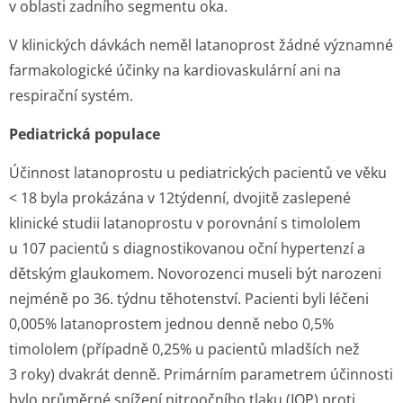
v oblasti zadního segmentu oka.
V klinických dávkách neměl latanoprost žádné významné
farmakologické účinky na kardiovaskulární ani na
respirační systém.
Pediatrická populace
Účinnost latanoprostu u pediatrických pacientů ve věku
< 18 byla prokázána v 12týdenní, dvojitě zaslepené
klinické studii latanoprostu v porovnání s timololem
u 107 pacientů s diagnostikovanou oční hypertenzí a
dětským glaukomem. Novorozenci museli být narozeni
nejméně po 36. týdnu těhotenství. Pacienti byli léčeni
0,005% latanoprostem jednou denně nebo 0,5%
timololem (případně 0,25% u pacientů mladších než
3 roky) dvakrát denně. Primárním parametrem účinnosti
bylo průměrné snížení nitroočního tlaku (IOP) proti