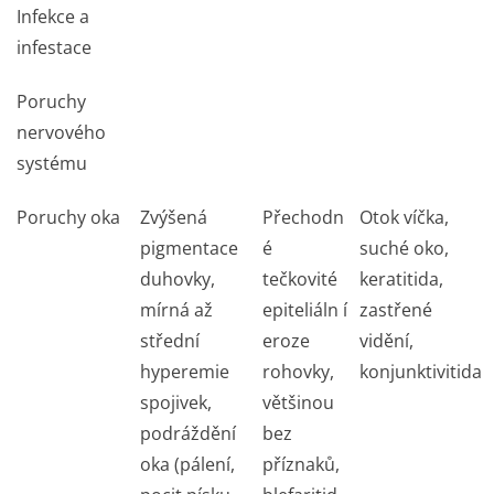
Infekce a
infestace
Poruchy
nervového
systému
Poruchy oka
Zvýšená
Přechodn
Otok víčka,
pigmentace
é
suché oko,
duhovky,
tečkovité
keratitida,
mírná až
epiteliáln í
zastřené
střední
eroze
vidění,
hyperemie
rohovky,
konjunktivitida
spojivek,
většinou
podráždění
bez
oka (pálení,
příznaků,