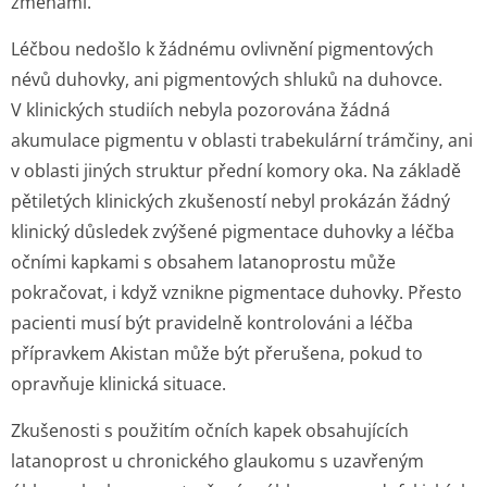
změnami.
Léčbou nedošlo k žádnému ovlivnění pigmentových
névů duhovky, ani pigmentových shluků na duhovce.
V klinických studiích nebyla pozorována žádná
akumulace pigmentu v oblasti trabekulární trámčiny, ani
v oblasti jiných struktur přední komory oka. Na základě
pětiletých klinických zkušeností nebyl prokázán žádný
klinický důsledek zvýšené pigmentace duhovky a léčba
očními kapkami s obsahem latanoprostu může
pokračovat, i když vznikne pigmentace duhovky. Přesto
pacienti musí být pravidelně kontrolováni a léčba
přípravkem Akistan může být přerušena, pokud to
opravňuje klinická situace.
Zkušenosti s použitím očních kapek obsahujících
latanoprost u chronického glaukomu s uzavřeným