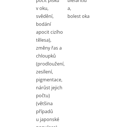
pocit písku
blefaritid
v oku,
a,
svědění,
bolest oka
bodání
apocit cizího
tělesa),
změny řas a
chloupků
(prodloužení,
zesílení,
pigmentace,
nárůst jejich
počtu)
(většina
případů
u japonské