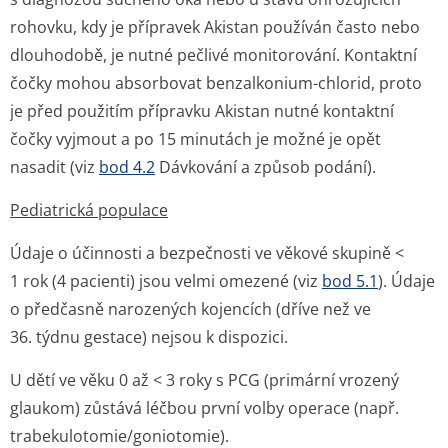
rohovku, kdy je přípravek Akistan používán často nebo
dlouhodobě, je nutné pečlivé monitorování. Kontaktní
čočky mohou absorbovat benzalkonium-chlorid, proto
je před použitím přípravku Akistan nutné kontaktní
čočky vyjmout a po 15 minutách je možné je opět
nasadit (viz
bod 4.2
Dávkování a způsob podání).
Pediatrická populace
Údaje o účinnosti a bezpečnosti ve věkové skupině <
1 rok (4 pacienti) jsou velmi omezené (viz
bod 5.1
). Údaje
o předčasně narozených kojencích (dříve než ve
36. týdnu gestace) nejsou k dispozici.
U dětí ve věku 0 až < 3 roky s PCG (primární vrozený
glaukom) zůstává léčbou první volby operace (např.
trabekulotomi­e/goniotomie).