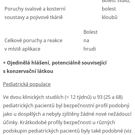
Bolest svalů,
Poruchy svalové a kosterní
bolest
soustavy a pojivové tkáně
kloubů
Bolest
Celkové poruchy a reakce
na
v místě aplikace
hrudi
+ Ojedinělá hlášení, potenciálně související
s konzervační lát­kou
Pediatrická populace
Ve dvou klinických studiích (< 12 týdnů) u 93 (25 a 68)
pediatrických pacientů byl bezpečnostní profil podobný
jako u dospělých a nebyly zjištěny žádné nové nežádoucí
účinky. Krátkodobé profily bezpečnosti u různých
podskupin pediatrických pacientů byly také podobné (viz