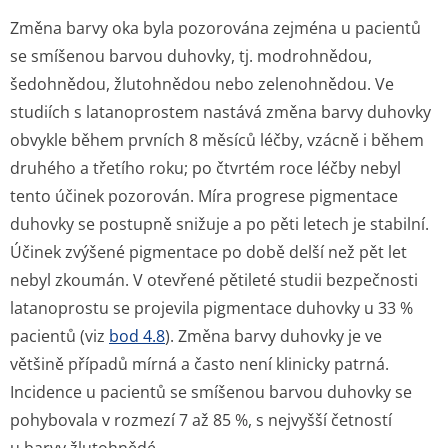
Změna barvy oka byla pozorována zejména u pacientů
se smíšenou barvou duhovky, tj. modrohnědou,
šedohnědou, žlutohnědou nebo zelenohnědou. Ve
studiích s latanoprostem nastává změna barvy duhovky
obvykle během prvních 8 měsíců léčby, vzácně i během
druhého a třetího roku; po čtvrtém roce léčby nebyl
tento účinek pozorován. Míra progrese pigmentace
duhovky se postupně snižuje a po pěti letech je stabilní.
Účinek zvýšené pigmentace po době delší než pět let
nebyl zkoumán. V otevřené pětileté studii bezpečnosti
latanoprostu se projevila pigmentace duhovky u 33 %
pacientů (viz
bod 4.8
). Změna barvy duhovky je ve
většině případů mírná a často není klinicky patrná.
Incidence u pacientů se smíšenou barvou duhovky se
pohybovala v rozmezí 7 až 85 %, s nejvyšší četností