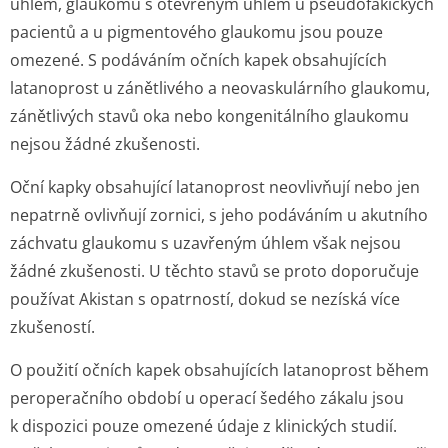
úhlem, glaukomu s otevřeným úhlem u pseudofakických
pacientů a u pigmentového glaukomu jsou pouze
omezené. S podáváním očních kapek obsahujících
latanoprost u zánětlivého a neovaskulárního glaukomu,
zánětlivých stavů oka nebo kongenitálního glaukomu
nejsou žádné zkušenosti.
Oční kapky obsahující latanoprost neovlivňují nebo jen
nepatrně ovlivňují zornici, s jeho podáváním u akutního
záchvatu glaukomu s uzavřeným úhlem však nejsou
žádné zkušenosti. U těchto stavů se proto doporučuje
používat Akistan s opatrností, dokud se nezíská více
zkušeností.
O použití očních kapek obsahujících latanoprost během
peroperačního období u operací šedého zákalu jsou
k dispozici pouze omezené údaje z klinických studií.