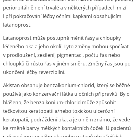
periorbitálně není trvalé a v některých případech mizí
i při pokračování léčby očními kapkami obsahujícími
latanoprost.
Latanoprost může postupně měnit řasy a chloupky
léčeného oka a jeho okolí. Tyto změny mohou spočívat
v prodloužení, zesílení, pigmentaci, počtu řas nebo
chloupků či růstu řas v jiném směru. Změny řas jsou po
ukončení léčby reverzibilní.
Akistan obsahuje benzalkonium-chlorid, který se běžné
používá jako konzervační látka u očních přípravků. Bylo
hlášeno, že benzalkonium-chlorid může způsobit
tečkovitou keratopatii a/nebo toxickou ulcerózní
keratopatii, podráždění oka, a je o něm známo, že vede
ke změně barvy měkkých kontaktních čoček. U pacientů
s diagnózou suchého oka nebo u stavů ohrožujících