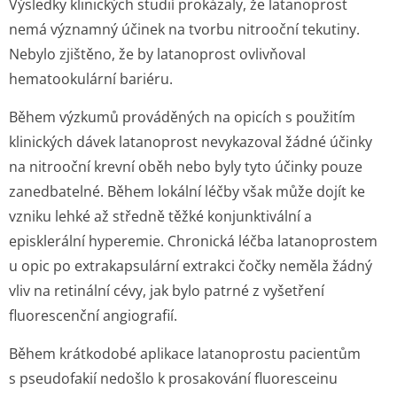
Výsledky klinických studií prokázaly, že latanoprost
nemá významný účinek na tvorbu nitrooční tekutiny.
Nebylo zjištěno, že by latanoprost ovlivňoval
hematookulární bariéru.
Během výzkumů prováděných na opicích s použitím
klinických dávek latanoprost nevykazoval žádné účinky
na nitrooční krevní oběh nebo byly tyto účinky pouze
zanedbatelné. Během lokální léčby však může dojít ke
vzniku lehké až středně těžké konjunktivální a
episklerální hyperemie. Chronická léčba latanoprostem
u opic po extrakapsulární extrakci čočky neměla žádný
vliv na retinální cévy, jak bylo patrné z vyšetření
fluorescenční angiografií.
Během krátkodobé aplikace latanoprostu pacientům
s pseudofakií nedošlo k prosakování fluoresceinu