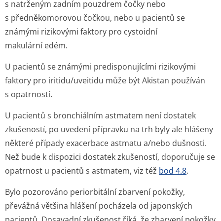
s natrženým zadním pouzdrem čočky nebo
s předněkomorovou čočkou, nebo u pacientů se
známými rizikovými faktory pro cystoidní
makulární edém.
U pacientů se známými predisponujícími rizikovými
faktory pro iritidu/uveitidu může být Akistan používán
s opatrností.
U pacientů s bronchiálním astmatem není dostatek
zkušeností, po uvedení přípravku na trh byly ale hlášeny
některé případy exacerbace astmatu a/nebo dušnosti.
Než bude k dispozici dostatek zkušeností, doporučuje se
opatrnost u pacientů s astmatem, viz též
bod 4.8
.
Bylo pozorováno periorbitální zbarvení pokožky,
převážná většina hlášení pocházela od japonských
pacientů. Dosavadní zkušenost říká, že zbarvení pokožky