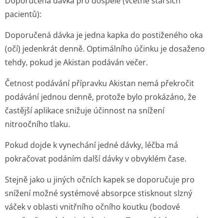
Doporučená dávka pro
dospělé (včetně starších
pacientů):
Doporučená dávka je jedna kapka do postiženého oka
(očí) jedenkrát denně. Optimálního účinku je dosaženo
tehdy, pokud je Akistan podáván večer.
Četnost podávání přípravku Akistan nemá překročit
podávání jednou denně, protože bylo prokázáno, že
častější aplikace snižuje účinnost na snížení
nitroočního tlaku.
Pokud dojde k vynechání jedné dávky, léčba má
pokračovat podáním další dávky v obvyklém čase.
Stejně jako u jiných očních kapek se doporučuje pro
snížení možné systémové absorpce stisknout slzný
váček v oblasti vnitřního očního koutku (bodové