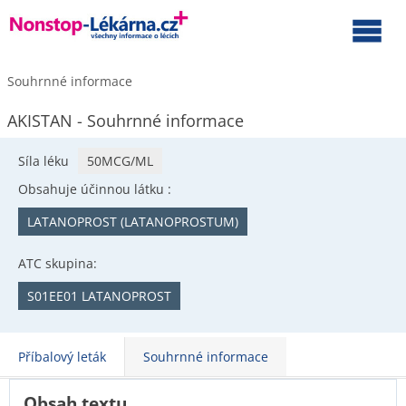
Souhrnné informace
AKISTAN - Souhrnné informace
Síla léku
50MCG/ML
Obsahuje účinnou látku :
LATANOPROST (LATANOPROSTUM)
ATC skupina:
S01EE01 LATANOPROST
Příbalový leták
Souhrnné informace
Obsah textu