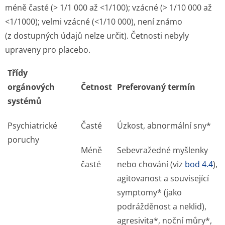
méně časté (> 1/1 000 až <1/100); vzácné (> 1/10 000 až
<1/1000); velmi vzácné (<1/10 000), není známo
(z dostupných údajů nelze určit). Četnosti nebyly
upraveny pro placebo.
Třídy
orgánových
Četnost
Preferovaný termín
systémů
Psychiatrické
Časté
Úzkost, abnormální sny*
poruchy
Méně
Sebevražedné myšlenky
časté
nebo chování (viz
bod 4.4
),
agitovanost a související
symptomy* (jako
podrážděnost a neklid),
agresivita*, noční můry*,