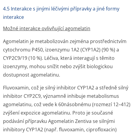
4.5 Interakce s jinými léčivými přípravky a jiné formy
interakce
Možné interakce ovlivňující agomelatin
Agomelatin je metabolizován zejména prostřednictvím
cytochromu P450, izoenzymu 1A2 (CYP1A2) (90 %) a
CYP2C9/19 (10 %). Léčiva, která interagují s těmito
izoenzymy, mohou snížit nebo zvýšit biologickou
dostupnost agomelatinu.
Fluvoxamin, což je silný inhibitor CYP1A2 a středně silný
inhibitor CYP2C9, významně inhibuje metabolismus
agomelatinu, což vede k 60násobnému (rozmezí 12–412)
zvýšení expozice agomelatinu. Proto je současné
podávání přípravku Agomelatin Zentiva se silnými
inhibitory CYP1A2 (např. fluvoxamin, ciprofloxacin)