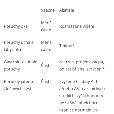
Vzácné
Akatizie
Méně
Poruchy oka
Rozmazané vidění
časté
Poruchy ucha a
Méně
Tinitus*
labyrintu
časté
Gastrointestinální
Nauzea, průjem, zácpa,
Časté
poruchy
bolest břicha, zvracení*
Poruchy jater a
Časté
Zvýšené hladiny ALT
žlučových cest
a/nebo AST (v klinických
studiích, vyšší hodnoty
než >3násobek horní
hranice normálních