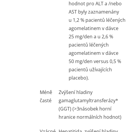
hodnot pro ALT a /nebo
AST byly zaznamenány
u 1,2 % pacientů léčených
agomelatinem v dávce
25 mg/den a u 2,6 %
pacientů léčených
agomelatinem v dávce
50 mg/den versus 0,5 %
pacientů užívajících
placebo).
Méně
Zvýšení hladiny
časté
gamaglutamyltran­sferázy*
(GGT) (>3násobek horní
hranice normálních hodnot)
Vzácné
Hepatitida, zvýšení hladiny