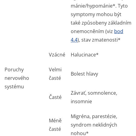
mánie/hypománie*. Tyto
symptomy mohou být
také způsobeny základním
onemocněním (viz
bod
4.4
), stav zmatenosti*
Vzácné
Halucinace*
Poruchy
Velmi
Bolest hlavy
nervového
časté
systému
Závrať, somnolence,
Časté
insomnie
Migréna, parestézie,
Méně
syndrom neklidných
časté
nohou*