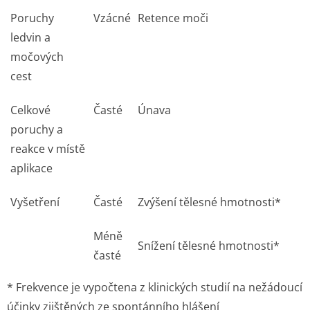
Poruchy
Vzácné
Retence moči
ledvin a
močových
cest
Celkové
Časté
Únava
poruchy a
reakce v místě
aplikace
Vyšetření
Časté
Zvýšení tělesné hmotnosti*
Méně
Snížení tělesné hmotnosti*
časté
* Frekvence je vypočtena z klinických studií na nežádoucí
účinky zjištěných ze spontánního hlášení