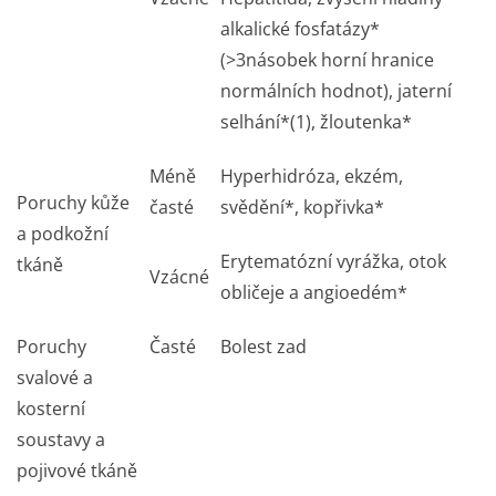
alkalické fosfatázy*
(>3násobek horní hranice
normálních hodnot), jaterní
selhání*
(1)
, žloutenka*
Méně
Hyperhidróza, ekzém,
Poruchy kůže
časté
svědění*, kopřivka*
a podkožní
Erytematózní vyrážka, otok
tkáně
Vzácné
obličeje a angioedém*
Poruchy
Časté
Bolest zad
svalové a
kosterní
soustavy a
pojivové tkáně