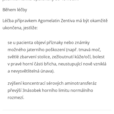
Během léčby
Léčba přípravkem Agomelatin Zentiva má být okamžitě
ukončena, jestliže:
se u pacienta objeví příznaky nebo známky
možného jaterního poškození (např. tmavá moč,
světlé zbarvení stolice, zežloutnutí kůže/očí, bolest
v pravé horní části břicha, neustupující nově vzniklá
a nevysvětlitelná únava).
zvýšení koncentrací sérových aminotransferáz
převýší 3násobek horního limitu normálního
rozmezí.