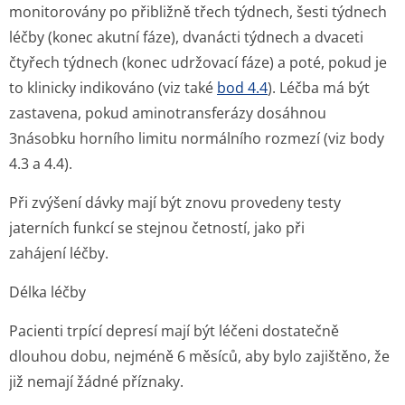
monitorovány po přibližně třech týdnech, šesti týdnech
léčby (konec akutní fáze), dvanácti týdnech a dvaceti
čtyřech týdnech (konec udržovací fáze) a poté, pokud je
to klinicky indikováno (viz také
bod 4.4
). Léčba má být
zastavena, pokud aminotransferázy dosáhnou
3násobku horního limitu normálního rozmezí (viz body
4.3 a 4.4).
Při zvýšení dávky mají být znovu provedeny testy
jaterních funkcí se stejnou četností, jako při
zahájení léčby.
Délka léčby
Pacienti trpící depresí mají být léčeni dostatečně
dlouhou dobu, nejméně 6 měsíců, aby bylo zajištěno, že
již nemají žádné příznaky.