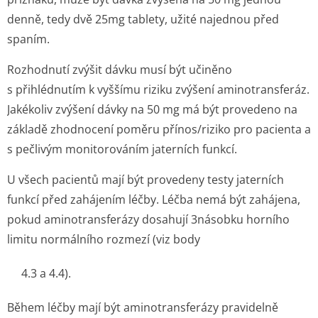
denně, tedy dvě 25mg tablety, užité najednou před
spaním.
Rozhodnutí zvýšit dávku musí být učiněno
s přihlédnutím k vyššímu riziku zvýšení aminotransferáz.
Jakékoliv zvýšení dávky na 50 mg má být provedeno na
základě zhodnocení poměru přínos/riziko pro pacienta a
s pečlivým monitorováním jaterních funkcí.
U všech pacientů mají být provedeny testy jaterních
funkcí před zahájením léčby. Léčba nemá být zahájena,
pokud aminotransferázy dosahují 3násobku horního
limitu normálního rozmezí (viz body
4.3 a 4.4).
Během léčby mají být aminotransferázy pravidelně