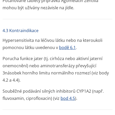
Potahované tablety přípravku Agomelatin Zentiva
mohou být užívány nezávisle na jídle.
4.3 Kontraindikace
Hypersensitivita na léčivou látku nebo na kteroukoli
pomocnou látku uvedenou v
bodě 6.1
.
Porucha funkce jater (tj. cirhóza nebo aktivní jaterní
onemocnění) nebo aminotransferázy převyšující
3násobek horního limitu normálního rozmezí (viz body
4.2 a 4.4).
Souběžné podávání silných inhibitorů CYP1A2 (např.
fluvoxamin, ciprofloxacin) (viz
bod 4.5
).