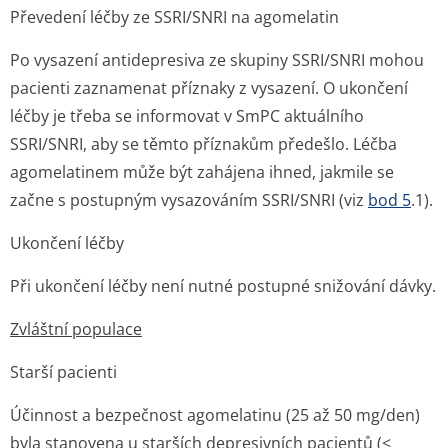
Převedení léčby ze SSRI/SNRI na agomelatin
Po vysazení antidepresiva ze skupiny SSRI/SNRI mohou
pacienti zaznamenat příznaky z vysazení. O ukončení
léčby je třeba se informovat v SmPC aktuálního
SSRI/SNRI, aby se těmto příznakům předešlo. Léčba
agomelatinem může být zahájena ihned, jakmile se
začne s postupným vysazováním SSRI/SNRI (viz
bod 5
.1).
Ukončení léčby
Při ukončení léčby není nutné postupné snižování dávky.
Zvláštní populace
Starší pacienti
Účinnost a bezpečnost agomelatinu (25 až 50 mg/den)
byla stanovena u starších depresivních pacientů (<