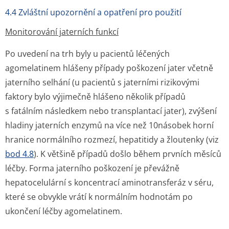
4.4 Zvláštní upozornění a opatření pro použití
Monitorování jaterních funkcí
Po uvedení na trh byly u pacientů léčených
agomelatinem hlášeny případy poškození jater včetně
jaterního selhání (u pacientů s jaterními rizikovými
faktory bylo výjimečně hlášeno několik případů
s fatálním následkem nebo transplantací jater), zvýšení
hladiny jaterních enzymů na více než 10násobek horní
hranice normálního rozmezí, hepatitidy a žloutenky (viz
bod 4.8
). K většině případů došlo během prvních měsíců
léčby. Forma jaterního poškození je převážně
hepatocelulární s koncentrací aminotransferáz v séru,
které se obvykle vrátí k normálním hodnotám po
ukončení léčby agomelatinem.