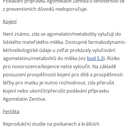
Podávání přípravku Agomelatin Zentiva v těhotenství se
z preventivních důvodů nedoporučuje.
Kojení
Není známo, zda se agomelatin/me­tabolity vylučují do
lidského mateřského mléka. Dostupné farmakodynamic­
ké/toxikologic­ké údaje u zvířat prokázaly vylučování
agomelatinu/me­tabolitů do mléka (viz
bod 5.3
). Riziko
pro novorozence/kojence nelze vyloučit. Na základě
posouzení prospěšnosti kojení pro dítě a prospěšnosti
léčby pro matku je nutno rozhodnout, zda přerušit
kojení nebo ukončit/přerušit podávání přípravku
Agomelatin Zentiva.
Fertilita
Reprodukční studie na potkanech a králících