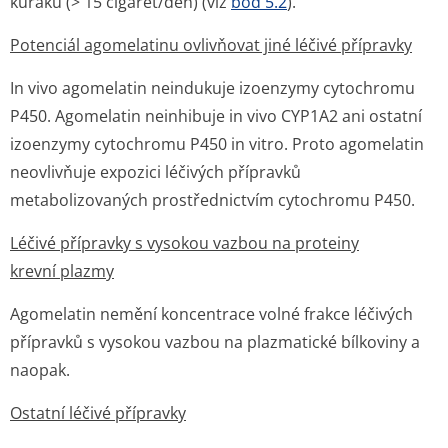
kuřáků (> 15 cigaret/den) (viz
bod 5.2
).
Potenciál agomelatinu ovlivňovat jiné léčivé přípravky
In vivo
agomelatin neindukuje izoenzymy cytochromu
P450. Agomelatin neinhibuje
in vivo
CYP1A2 ani ostatní
izoenzymy cytochromu P450
in vitro
. Proto agomelatin
neovlivňuje expozici léčivých přípravků
metabolizovaných prostřednictvím cytochromu P450.
Léčivé přípravky s vysokou vazbou na proteiny
krevní plazmy
Agomelatin nemění koncentrace volné frakce léčivých
přípravků s vysokou vazbou na plazmatické bílkoviny a
naopak.
Ostatní léčivé přípravky