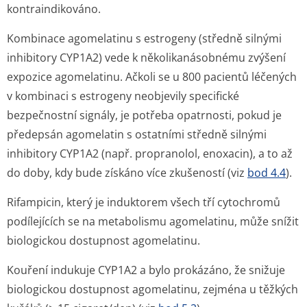
kontraindikováno.
Kombinace agomelatinu s estrogeny (středně silnými
inhibitory CYP1A2) vede k několikanásobnému zvýšení
expozice agomelatinu. Ačkoli se u 800 pacientů léčených
v kombinaci s estrogeny neobjevily specifické
bezpečnostní signály, je potřeba opatrnosti, pokud je
předepsán agomelatin s ostatními středně silnými
inhibitory CYP1A2 (např. propranolol, enoxacin), a to až
do doby, kdy bude získáno více zkušeností (viz
bod 4.4
).
Rifampicin, který je induktorem všech tří cytochromů
podílejících se na metabolismu agomelatinu, může snížit
biologickou dostupnost agomelatinu.
Kouření indukuje CYP1A2 a bylo prokázáno, že snižuje
biologickou dostupnost agomelatinu, zejména u těžkých