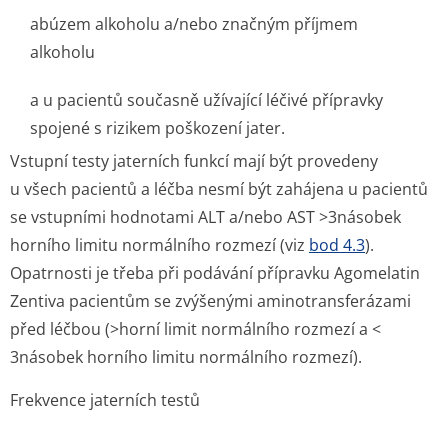
abúzem alkoholu a/nebo značným příjmem
alkoholu
a u pacientů současně užívající léčivé přípravky
spojené s rizikem poškození jater.
Vstupní testy jaterních funkcí mají být provedeny
u všech pacientů a léčba nesmí být zahájena u pacientů
se vstupními hodnotami ALT a/nebo AST >3násobek
horního limitu normálního rozmezí (viz
bod 4.3
).
Opatrnosti je třeba při podávání přípravku Agomelatin
Zentiva pacientům se zvýšenými aminotransferázami
před léčbou (>horní limit normálního rozmezí a <
3násobek horního limitu normálního rozmezí).
Frekvence jaterních testů