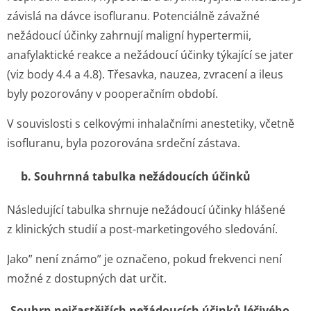
závislá na dávce isofluranu. Potenciálně závažné
nežádoucí účinky zahrnují maligní hypertermii,
anafylaktické reakce a nežádoucí účinky týkající se jater
(viz body 4.4 a 4.8). Třesavka, nauzea, zvracení a ileus
byly pozorovány v pooperačním období.
V souvislosti s celkovými inhalačními anestetiky, včetně
isofluranu, byla pozorována srdeční zástava.
b. Souhrnná tabulka nežádoucích účinků
Následující tabulka shrnuje nežádoucí účinky hlášené
z klinických studií a post-marketingového sledování.
Jako” není známo” je označeno, pokud frekvenci není
možné z dostupných dat určit.
Souhrn nejčastějších nežádoucích účinků léčivého