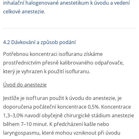
inhalační halogenované anestetikum k úvodu a vedení
celkové anestezie.
4.2 Dávkování a způsob podání
Potřebnou koncentraci isofluranu získáme
prostřednictvím přesně kalibrovaného odpařovače,
který je vyhrazen k použití isofluranu.
Úvod do anestezie
Jestliže je isof1uran použit k úvodu do anestezie, je
doporučena počáteční koncentrace 0,5%. Koncentrace
1,3–3,0% navodí obyčejně chirurgické stádium anestezie
během 7–10 minut. K předcházení kašle nebo
laryngospasmu, které mohou vzniknout při úvodu