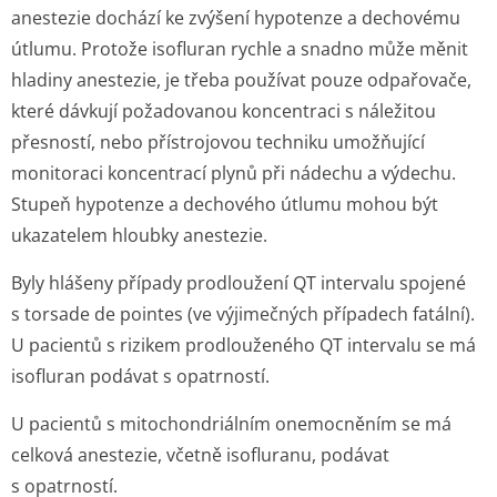
anestezie dochází ke zvýšení hypotenze a dechovému
útlumu. Protože isofluran rychle a snadno může měnit
hladiny anestezie, je třeba používat pouze odpařovače,
které dávkují požadovanou koncentraci s náležitou
přesností, nebo přístrojovou techniku umožňující
monitoraci koncentrací plynů při nádechu a výdechu.
Stupeň hypotenze a dechového útlumu mohou být
ukazatelem hloubky anestezie.
Byly hlášeny případy prodloužení QT intervalu spojené
s torsade de pointes (ve výjimečných případech fatální).
U pacientů s rizikem prodlouženého QT intervalu se má
isofluran podávat s opatrností.
U pacientů s mitochondriálním onemocněním se má
celková anestezie, včetně isofluranu, podávat
s opatrností.