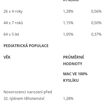
26 ± 4 roky
1,28%
0,56%
44 ± 7 roků
1,15%
0,50%
64 ± 5 let
1,05%
0,37%
PEDIATRICKÁ POPULACE
VĚK
PRŮMĚRNÉ
HODNOTY
MAC VE 100%
KYSLÍKU
Novorozenci narození před
32. týdnem těhotenství
1,28%