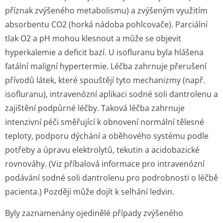
příznak zvýšeného metabolismu) a zvýšeným využitím
absorbentu CO2 (horká nádoba pohlcovače). Parciální
tlak O2 a pH mohou klesnout a může se objevit
hyperkalemie a deficit bazí. U isofluranu byla hlášena
fatální maligní hypertermie. Léčba zahrnuje přerušení
přívodů látek, které spouštějí tyto mechanizmy (např.
isofluranu), intravenózní aplikaci sodné soli dantrolenu a
zajištění podpůrné léčby. Taková léčba zahrnuje
intenzivní péči směřující k obnovení normální tělesné
teploty, podporu dýchání a oběhového systému podle
potřeby a úpravu elektrolytů, tekutin a acidobazické
rovnováhy. (Viz příbalová informace pro intravenózní
podávání sodné soli dantrolenu pro podrobnosti o léčbě
pacienta.) Později může dojít k selhání ledvin.
Byly zaznamenány ojedinělé případy zvýšeného