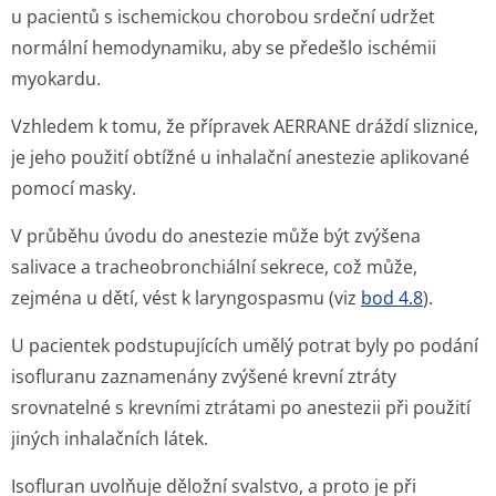
u pacientů s ischemickou chorobou srdeční udržet
normální hemodynamiku, aby se předešlo ischémii
myokardu.
Vzhledem k tomu, že přípravek AERRANE dráždí sliznice,
je jeho použití obtížné u inhalační anestezie aplikované
pomocí masky.
V průběhu úvodu do anestezie může být zvýšena
salivace a tracheobronchiální sekrece, což může,
zejména u dětí, vést k laryngospasmu (viz
bod 4.8
).
U pacientek podstupujících umělý potrat byly po podání
isofluranu zaznamenány zvýšené krevní ztráty
srovnatelné s krevními ztrátami po anestezii při použití
jiných inhalačních látek.
Isofluran uvolňuje děložní svalstvo, a proto je při