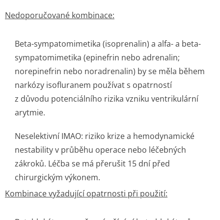
Nedoporučované kombinace:
Beta-sympatomimetika (isoprenalin) a alfa- a beta-
sympatomimetika (epinefrin nebo adrenalin;
norepinefrin nebo noradrenalin) by se měla během
narkózy isofluranem používat s opatrností
z důvodu potenciálního rizika vzniku ventrikulární
arytmie.
Neselektivní IMAO: riziko krize a hemodynamické
nestability v průběhu operace nebo léčebných
zákroků. Léčba se má přerušit 15 dní před
chirurgickým výkonem.
Kombinace vyžadující opatrnosti při použití: