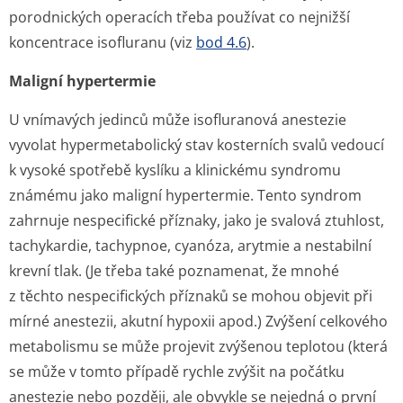
porodnických operacích třeba používat co nejnižší
koncentrace isofluranu (viz
bod 4.6
).
Maligní hypertermie
U vnímavých jedinců může isofluranová anestezie
vyvolat hypermetabolický stav kosterních svalů vedoucí
k vysoké spotřebě kyslíku a klinickému syndromu
známému jako maligní hypertermie. Tento syndrom
zahrnuje nespecifické příznaky, jako je svalová ztuhlost,
tachykardie, tachypnoe, cyanóza, arytmie a nestabilní
krevní tlak. (Je třeba také poznamenat, že mnohé
z těchto nespecifických příznaků se mohou objevit při
mírné anestezii, akutní hypoxii apod.) Zvýšení celkového
metabolismu se může projevit zvýšenou teplotou (která
se může v tomto případě rychle zvýšit na počátku
anestezie nebo později, ale obvykle se nejedná o první