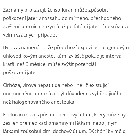
Záznamy prokazují, že isofluran může způsobit
poškození jater v rozsahu od mírného, přechodného
zvýšení jaterních enzymů až po fatální jaterní nekrózu ve
velmi vzácných případech.
Bylo zaznamenáno, že předchozí expozice halogenovým
uhlovodíkovým anestetikům, zvláště pokud je interval
kratší než 3 měsíce, může zvýšit potenciál
poškození jater.
Cirhóza, virová hepatitida nebo jiné již existující
onemocnění jater může být důvodem k výběru jiného
než halogenovaného anestetika.
Isofluran může způsobit dechový útlum, který může být
zesílen premedikací omamnými látkami nebo jinými
látkami způsobujícími dechový útlum. Dýchání by mělo