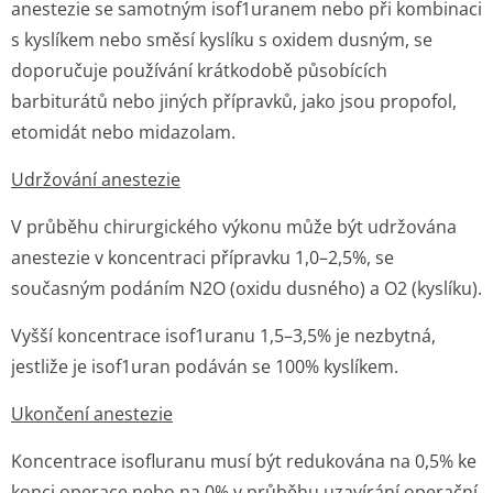
anestezie se samotným isof1uranem nebo při kombinaci
s kyslíkem nebo směsí kyslíku s oxidem dusným, se
doporučuje používání krátkodobě působících
barbiturátů nebo jiných přípravků, jako jsou propofol,
etomidát nebo midazolam.
Udržování anestezie
V průběhu chirurgického výkonu může být udržována
anestezie v koncentraci přípravku 1,0–2,5%, se
současným podáním N2O (oxidu dusného) a O2 (kyslíku).
Vyšší koncentrace isof1uranu 1,5–3,5% je nezbytná,
jestliže je isof1uran podáván se 100% kyslíkem.
Ukončení anestezie
Koncentrace isofluranu musí být redukována na 0,5% ke
konci operace nebo na 0% v průběhu uzavírání operační