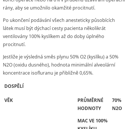
rány, aby se umožnilo okamžité procitnutí.
Po ukončení podávání všech anesteticky působících
látek musí být dýchací cesty pacienta několikrát
ventilovány 100% kyslíkem až do doby úplného
procitnutí.
Jestliže je výsledná směs plynu 50% O2 (kyslíku) a 50%
N2O (oxidu dusného), hodnota minimální alveolární
koncentrace isofluranu je přibližně 0,65%.
DOSPĚLÍ
VĚK
PRŮMĚRNÉ
70%
HODNOTY
N
2
O
MAC VE 100%
KYSLÍKU