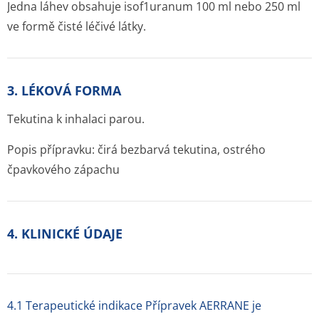
Jedna láhev obsahuje isof1uranum 100 ml nebo 250 ml
ve formě čisté léčivé látky.
3. LÉKOVÁ FORMA
Tekutina k inhalaci parou.
Popis přípravku: čirá bezbarvá tekutina, ostrého
čpavkového zápachu
4. KLINICKÉ ÚDAJE
4.1 Terapeutické indikace Přípravek AERRANE je