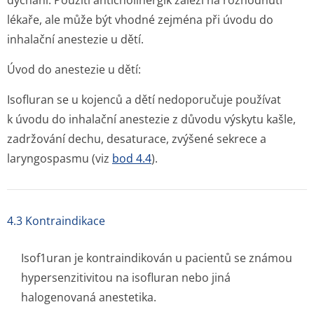
dýchání. Použití anticholinergik záleží na rozhodnutí
lékaře, ale může být vhodné zejména při úvodu do
inhalační anestezie u dětí.
Úvod do anestezie u dětí:
Isofluran se u kojenců a dětí nedoporučuje používat
k úvodu do inhalační anestezie z důvodu výskytu kašle,
zadržování dechu, desaturace, zvýšené sekrece a
laryngospasmu (viz
bod 4.4
).
4.3 Kontraindikace
Isof1uran je kontraindikován u pacientů se známou
hypersenzitivitou na isofluran nebo jiná
halogenovaná anestetika.