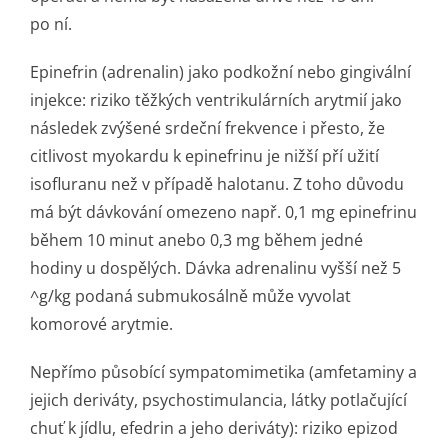
po ní.
Epinefrin (adrenalin) jako podkožní nebo gingivální
injekce: riziko těžkých ventrikulárních arytmií jako
následek zvýšené srdeční frekvence i přesto, že
citlivost myokardu k epinefrinu je nižší pří užití
isofluranu než v případě halotanu. Z toho důvodu
má být dávkování omezeno např. 0,1 mg epinefrinu
během 10 minut anebo 0,3 mg během jedné
hodiny u dospělých. Dávka adrenalinu vyšší než 5
^g/kg podaná submukosálně může vyvolat
komorové arytmie.
Nepřímo působící sympatomimetika (amfetaminy a
jejich deriváty, psychostimulancia, látky potlačující
chuť k jídlu, efedrin a jeho deriváty): riziko epizod