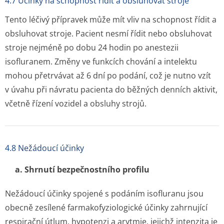
4.7 Účinky na schopnost řídit a obsluhovat stroje
Tento léčivý přípravek může mít vliv na schopnost řídit a
obsluhovat stroje. Pacient nesmí řídit nebo obsluhovat
stroje nejméně po dobu 24 hodin po anestezii
isofluranem. Změny ve funkcích chování a intelektu
mohou přetrvávat až 6 dní po podání, což je nutno vzít
v úvahu při návratu pacienta do běžných denních aktivit,
včetně řízení vozidel a obsluhy strojů.
4.8 Nežádoucí účinky
a. Shrnutí bezpečnostního profilu
Nežádoucí účinky spojené s podáním isofluranu jsou
obecně zesílené farmakofyziologické účinky zahrnující
respirační útlum, hypotenzi a arytmie, jejichž intenzita je