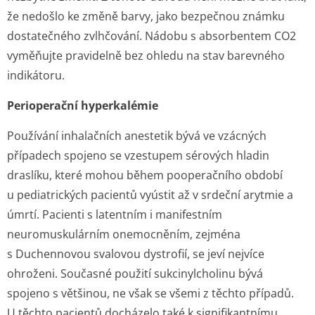
že nedošlo ke změně barvy, jako bezpečnou známku
dostatečného zvlhčování. Nádobu s absorbentem CO2
vyměňujte pravidelně bez ohledu na stav barevného
indikátoru.
Perioperační hyperkalémie
Používání inhalačních anestetik bývá ve vzácných
případech spojeno se vzestupem sérových hladin
draslíku, které mohou během pooperačního období
u pediatrických pacientů vyústit až v srdeční arytmie a
úmrtí. Pacienti s latentním i manifestním
neuromuskulárním onemocněním, zejména
s Duchennovou svalovou dystrofií, se jeví nejvíce
ohroženi. Současné použití sukcinylcholinu bývá
spojeno s většinou, ne však se všemi z těchto případů.
U těchto pacientů docházelo také k signifikantnímu