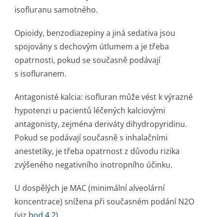
isofluranu samotného.
Opioidy, benzodiazepiny a jiná sedativa jsou
spojovány s dechovým útlumem a je třeba
opatrnosti, pokud se současně podávají
s isofluranem.
Antagonisté kalcia: isofluran může vést k výrazné
hypotenzi u pacientů léčených kalciovými
antagonisty, zejména deriváty dihydropyridinu.
Pokud se podávají současně s inhalačními
anestetiky, je třeba opatrnost z důvodu rizika
zvýšeného negativního inotropního účinku.
U dospělých je MAC (minimální alveolární
koncentrace) snížena při současném podání N2O
(viz
bod 4.2
).