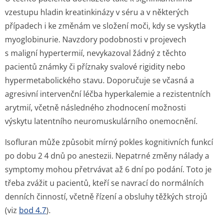
vzestupu hladin kreatinkinázy v séru a v některých
případech i ke změnám ve složení moči, kdy se vyskytla
myoglobinurie. Navzdory podobnosti v projevech
s maligní hypertermií, nevykazoval žádný z těchto
pacientů známky či příznaky svalové rigidity nebo
hypermetabolického stavu. Doporučuje se včasná a
agresivní intervenční léčba hyperkalemie a rezistentních
arytmií, včetně následného zhodnocení možnosti
výskytu latentního neuromuskulárního onemocnění.
Isofluran může způsobit mírný pokles kognitivních funkcí
po dobu 2 4 dnů po anestezii. Nepatrné změny nálady a
symptomy mohou přetrvávat až 6 dní po podání. Toto je
třeba zvážit u pacientů, kteří se navrací do normálních
denních činností, včetně řízení a obsluhy těžkých strojů
(viz
bod 4.7
).