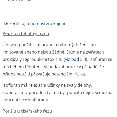
4.6 Fertilita, těhotenství a kojení
Použití u těhotných žen
Údaje o použití isofluranu u těhotných žen jsou
limitované anebo nejsou žádné. Studie na zvířatech
prokázaly reprodukční toxicitu (viz
bod 5.3
). Isofluran se
má během těhotenství podávat pouze v případě, že
přínos použití převažuje potenciální rizika.
Isofluran má relaxační účinky na svaly dělohy,
k operacím v porodnictví má být použita nejnižší možná
koncentrace isofluranu.
Použití u císařského řezu