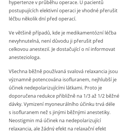
hypertenze v průběhu operace. U pacientů
postupujících elektivní operaci je vhodné přerušit
léčbu několik dní před operací.
Ve většině případů, kde je medikamentózní léčba
nevyhnutelná, není důvodu ji přerušit před
celkovou anestezií. Je dostačující o ní informovat
anesteziologa.
Všechna běžně používaná svalová relaxancia jsou
významně potencována isofluranem, nejhlubší je
účinek nedepolarizujícími látkami. Proto je
doporučena redukce přibližně na 1/3 až 1/2 běžné
dávky. Vymizení myoneurálního účinku trvá déle
s isofluranem než s jinými běžnými anestetiky.
Neostigmin má účinek na nedepolarizující
relaxancia, ale žádný efekt na relaxační efekt