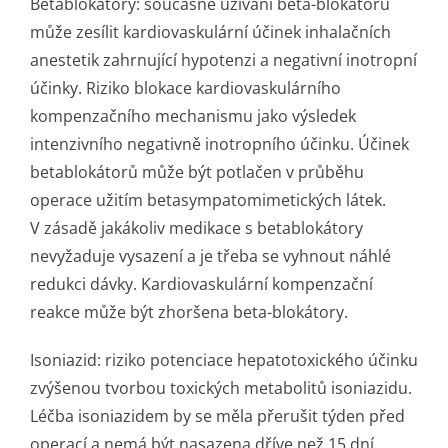
Betablokátory: současné užívání beta-blokátorů
může zesílit kardiovaskulární účinek inhalačních
anestetik zahrnující hypotenzi a negativní inotropní
účinky. Riziko blokace kardiovaskulárního
kompenzačního mechanismu jako výsledek
intenzivního negativně inotropního účinku. Účinek
betablokátorů může být potlačen v průběhu
operace užitím betasympatomi­metických látek.
V zásadě jakákoliv medikace s betablokátory
nevyžaduje vysazení a je třeba se vyhnout náhlé
redukci dávky. Kardiovaskulární kompenzační
reakce může být zhoršena beta-blokátory.
Isoniazid: riziko potenciace hepatotoxického účinku
zvýšenou tvorbou toxických metabolitů isoniazidu.
Léčba isoniazidem by se měla přerušit týden před
operací a nemá být nasazena dříve než 15 dní