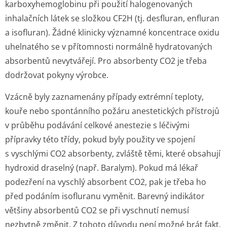
karboxyhemoglobinu při použití halogenovaných
inhalačních látek se složkou CF2H (tj. desfluran, enfluran
a isofluran). Žádné klinicky významné koncentrace oxidu
uhelnatého se v přítomnosti normálně hydratovaných
absorbentů nevytvářejí. Pro absorbenty CO2 je třeba
dodržovat pokyny výrobce.
Vzácně byly zaznamenány případy extrémní teploty,
kouře nebo spontánního požáru anestetických přístrojů
v průběhu podávání celkové anestezie s léčivými
přípravky této třídy, pokud byly použity ve spojení
s vyschlými CO2 absorbenty, zvláště těmi, které obsahují
hydroxid draselný (např. Baralym). Pokud má lékař
podezření na vyschlý absorbent CO2, pak je třeba ho
před podáním isofluranu vyměnit. Barevný indikátor
většiny absorbentů CO2 se při vyschnutí nemusí
nezbytně změnit. Z tohoto důvodu není možné brát fakt,