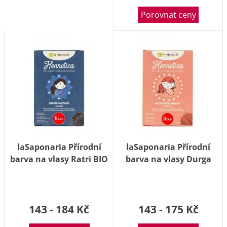
Porovnat ceny
laSaponaria Přírodní
laSaponaria Přírodní
barva na vlasy Ratri BIO
barva na vlasy Durga
Tmavý kaštan 100g
Granátové jablko 100g
143 - 184 Kč
143 - 175 Kč