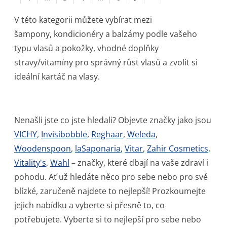
V této kategorii můžete vybírat mezi
šampony, kondicionéry a balzámy podle vašeho
typu vlasů a pokožky, vhodné doplňky
stravy/vitamíny pro správný růst vlasů a zvolit si
ideální kartáč na vlasy.
Nenašli jste co jste hledali? Objevte značky jako jsou
VICHY
,
Invisibobble
,
Reghaar
,
Weleda
,
Woodenspoon
,
laSaponaria
,
Vitar
,
Zahir Cosmetics
,
Vitality's
,
Wahl
– značky, které dbají na vaše zdraví i
pohodu. Ať už hledáte něco pro sebe nebo pro své
blízké, zaručeně najdete to nejlepší! Prozkoumejte
jejich nabídku a vyberte si přesně to, co
potřebujete. Vyberte si to nejlepší pro sebe nebo