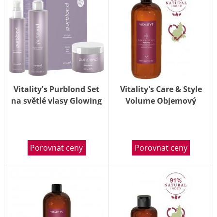
Vitality's Purblond Set
Vitality's Care & Style
na světlé vlasy Glowing
Volume Objemový
Kit with Phytokeratin
kondicionér Volume
3ks
Conditioner 1000ml
Porovnat ceny
Porovnat ceny