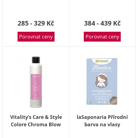
ochrana 150 ml
285 - 329 Kč
384 - 439 Kč
Porovnat ceny
Porovnat ceny
Vitality’s Care & Style
laSaponaria Přírodní
Colore Chroma Blow
barva na vlasy
lesk ve spreji 250 ml
Sarasvati - světle hnědá