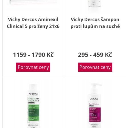
Vichy Dercos Aminexil
Vichy Dercos šampon
Clinical 5 pro ženy 21x6
proti lupům na suché
ml
vlasy 200 ml
1159 - 1790 Kč
295 - 459 Kč
Porovnat ceny
Porovnat ceny