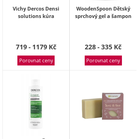
Vichy Dercos Densi
WoodenSpoon Dětský
solutions kúra
sprchový gel a šampon
podporující hustotu
na vlasy 2v1 bez
vlasů 100 ml
parfumace 300ml
719 - 1179 Kč
228 - 335 Kč
Porovnat ceny
Porovnat ceny