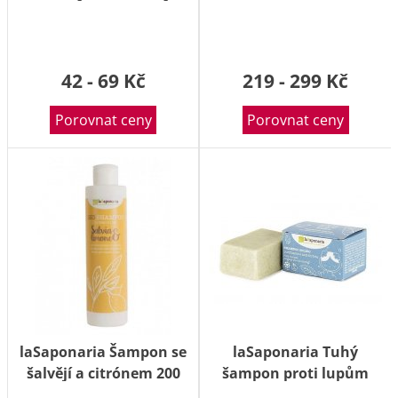
sortiment zn. Weleda.
Platí v e-shopu BENU.cz
do 15. 3. 2020 nebo do
42 - 69 Kč
vyprodání zásob.
219 - 299 Kč
Porovnat ceny
Porovnat ceny
laSaponaria Šampon se
laSaponaria Tuhý
šalvějí a citrónem 200
šampon proti lupům
ml
BIO 50 g