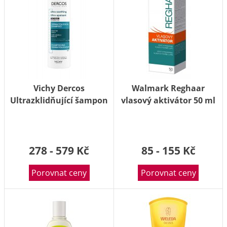
Vichy Dercos
Walmark Reghaar
Ultrazklidňující šampon
vlasový aktivátor 50 ml
pro normální a mastné
vlasy 200 ml
278 - 579 Kč
85 - 155 Kč
Porovnat ceny
Porovnat ceny