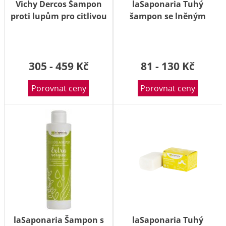
Vichy Dercos Šampon
laSaponaria Tuhý
proti lupům pro citlivou
šampon se lněným
vlasovou pokožku
olejem BIO 100g
200ml
305 - 459 Kč
81 - 130 Kč
Porovnat ceny
Porovnat ceny
laSaponaria Šampon s
laSaponaria Tuhý