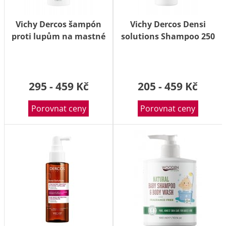
Vichy Dercos šampón
Vichy Dercos Densi
proti lupům na mastné
solutions Shampoo 250
vlasy 200 ml
ml
295 - 459 Kč
205 - 459 Kč
Porovnat ceny
Porovnat ceny