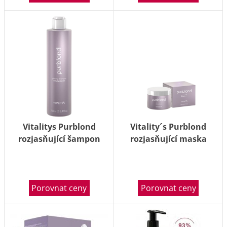
Vitalitys Purblond
Vitality´s Purblond
rozjasňující šampon
rozjasňující maska
250ml
200ml
Porovnat ceny
Porovnat ceny