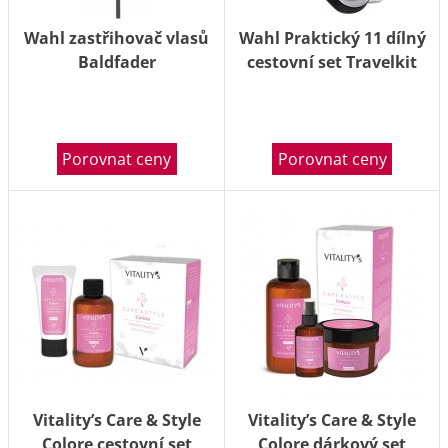
Wahl zastřihovač vlasů
Wahl Praktický 11 dílný
Baldfader
cestovní set Travelkit
Porovnat ceny
Porovnat ceny
Vitality’s Care & Style
Vitality’s Care & Style
Colore cestovní set
Colore dárkový set