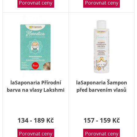
Porovnat ceny
Porovnat ceny
laSaponaria Přírodní
laSaponaria Šampon
barva na vlasy Lakshmi
před barvením vlasů
BIO Lískový ořech 100g
Avatara BIO 150ml
134 - 189 Kč
157 - 159 Kč
Porovnat ceny
Porovnat ceny