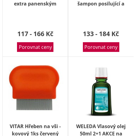
extra panenským
šampon posilující a
olivovým olejem 200ml
zklidňující BIO 50g
117 - 166 Kč
133 - 184 Kč
Porovnat ceny
Porovnat ceny
VITAR Hřeben na vši -
WELEDA Vlasový olej
kovový 1ks červený
50ml 2+1 AKCE na