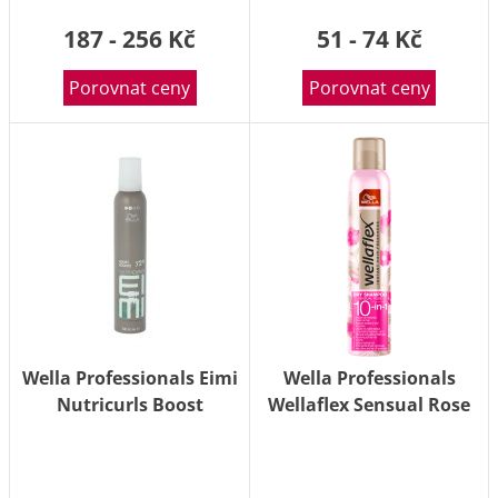
187 - 256 Kč
51 - 74 Kč
Porovnat ceny
Porovnat ceny
Wella Professionals Eimi
Wella Professionals
Nutricurls Boost
Wellaflex Sensual Rose
Bounce pěnové tužidlo
suchý šampon 180 ml
pro vlnité vlasy 300 ml