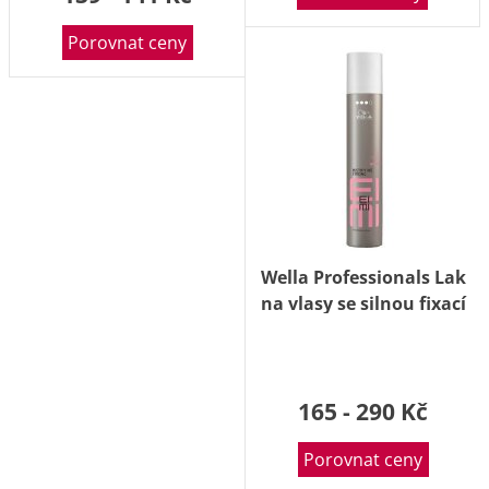
Porovnat ceny
Wella Professionals Lak
na vlasy se silnou fixací
EIMI Mistify Me Strong
300 ml
165 - 290 Kč
Porovnat ceny