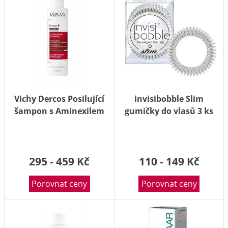
Vichy Dercos Posilující
invisibobble Slim
šampon s Aminexilem
gumičky do vlasů 3 ks
200 ml
Chrome Sweet Chrome
3 ks
295 - 459 Kč
110 - 149 Kč
Porovnat ceny
Porovnat ceny