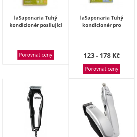
laSaponaria Tuhý
laSaponaria Tuhý
kondicionér posilující
kondicionér pro
BIO 40 g
uhlazení BIO 40 g
123 - 178 Kč
Porovnat ceny
Porovnat ceny