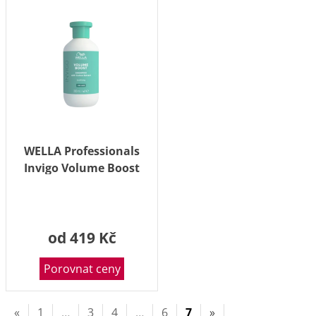
WELLA Professionals
Invigo Volume Boost
Šampon pro objem
vlasů 300 ml
od 419 Kč
Porovnat ceny
«
1
…
3
4
…
6
7
»