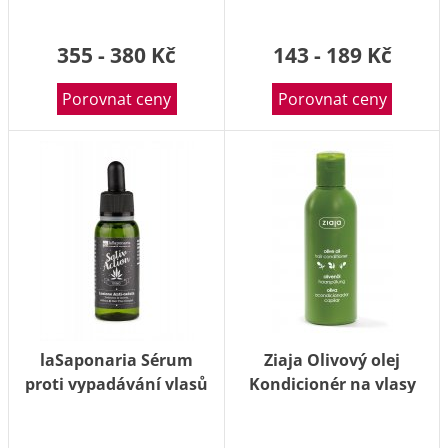
100 g
355 - 380 Kč
143 - 189 Kč
Porovnat ceny
Porovnat ceny
laSaponaria Sérum
Ziaja Olivový olej
proti vypadávání vlasů
Kondicionér na vlasy
pro pány BIO 30 ml
regenerační 200 ml