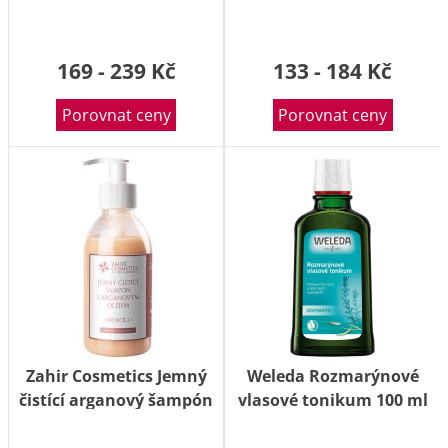
169 - 239 Kč
133 - 184 Kč
Porovnat ceny
Porovnat ceny
Zahir Cosmetics Jemný
Weleda Rozmarýnové
čistící arganový šampón
vlasové tonikum 100 ml
- Neroli 200ml