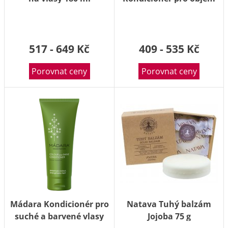
a růst vlasů 175 ml
517 - 649 Kč
409 - 535 Kč
Porovnat ceny
Porovnat ceny
Mádara Kondicionér pro
Natava Tuhý balzám
suché a barvené vlasy
Jojoba 75 g