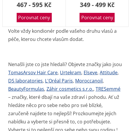
467 - 595 Kč
349 - 499 Kč
Porovnat ceny
Porovnat ceny
Volte vždy kondionér podle vašeho druhu vlasů a
péče, kterou chcete vlasům dodat.
Nenašli jste co jste hledali? Objevte značky jako jsou
TomasArsov Hair Care
,
Urtekram
,
Elseve
,
Attitude
,
DS laboratories
,
L'Oréal Paris
,
Moroccanoil
,
BeautyFormulas
,
Záhir cosmetics s.r.o.
,
TRESemmé
– značky, které dbají na vaše zdraví i pohodu. Ať už
hledáte něco pro sebe nebo pro své blízké,
zaručeně najdete to nejlepší! Prozkoumejte jejich
nabídku a vyberte si přesně to, co potřebujete.
Vyberte si to nejlepší pro sebe nebo svou rodinu !