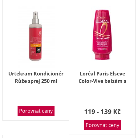
Urtekram Kondicionér
Loréal Paris Elseve
Růže sprej 250 ml
Color-Vive balzám s
ochrannou péčí na
barvené vlasy 200 ml
119 - 139 Kč
Porovnat ceny
Porovnat ceny