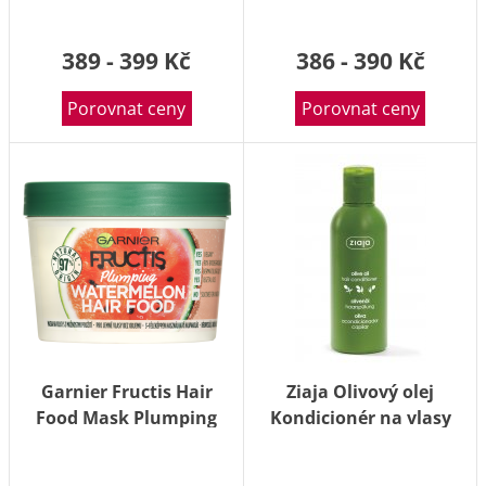
389 - 399 Kč
386 - 390 Kč
Porovnat ceny
Porovnat ceny
Garnier Fructis Hair
Ziaja Olivový olej
Food Mask Plumping
Kondicionér na vlasy
Watermelon 390 ml
regenerační 200 ml