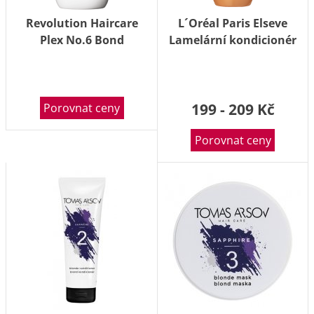
Revolution Haircare
L´Oréal Paris Elseve
Plex No.6 Bond
Lamelární kondicionér
Smoother péče o vlasy
Dream Long 8 Second
100ml
Wonder Water 200ml
199 - 209 Kč
Porovnat ceny
Porovnat ceny