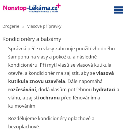
Drogerie
»
Vlasové přípravky
Kondicionéry a balzámy
Správná péče o vlasy zahrnuje použití vhodného
šamponu na vlasy a pokožku a následně
kondicionéru. Při mytí vlasů se vlasová kutikula
otevře, a kondicionér má zajistit, aby se
vlasová
kutikula znovu uzavřela
. Dále napomáhá
rozčesávání
, dodá vlasům potřebnou
hydrataci
a
vláhu, a zajistí
ochranu
před fénováním a
kulmováním.
Rozdělujeme kondicionéry oplachové a
bezoplachové.