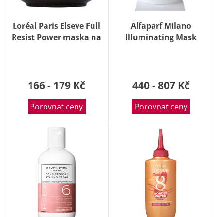
Loréal Paris Elseve Full
Alfaparf Milano
Resist Power maska na
Illuminating Mask
vlasy 300 ml
rozjasňujicí maska pro
normální vlasy 500 ml
166 - 179 Kč
440 - 807 Kč
Porovnat ceny
Porovnat ceny