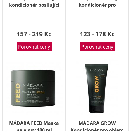
kondicionér posilující
kondicionér pro
BIO 40 g
uhlazení BIO 40 g
157 - 219 Kč
123 - 178 Kč
Porovnat ceny
Porovnat ceny
MÁDARA FEED Maska
MÁDARA GROW
na vlasy 180 ml
Kondicionér pro objem