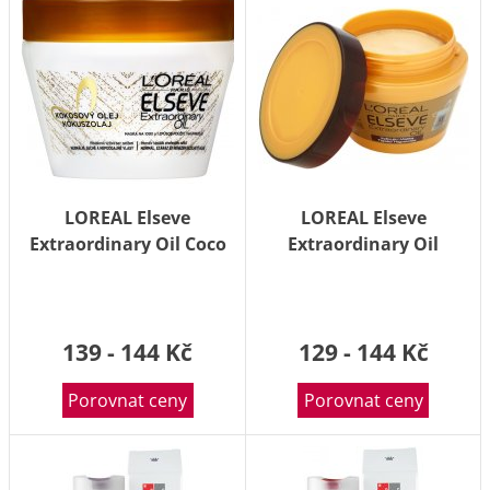
LOREAL Elseve
LOREAL Elseve
Extraordinary Oil Coco
Extraordinary Oil
maska pro suché vlasy
vyživující maska na
300ml
suché vlasy 300ml
139 - 144 Kč
129 - 144 Kč
Porovnat ceny
Porovnat ceny