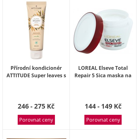
Přírodní kondicionér
LOREAL Elseve Total
ATTITUDE Super leaves s
Repair 5 Sica maska na
detoxikačním účinkem -
poškozené vlasy 300ml
lesk a objem pro jemné
vlasy 240ml
246 - 275 Kč
144 - 149 Kč
Porovnat ceny
Porovnat ceny