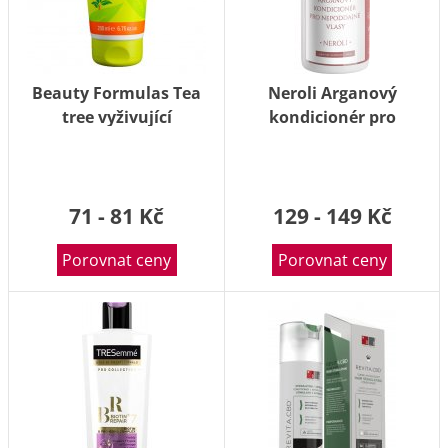
Beauty Formulas Tea
Neroli Arganový
tree vyživující
kondicionér pro
kondicionér 200ml
nepoddajné vlasy 200ml
71 - 81 Kč
129 - 149 Kč
Porovnat ceny
Porovnat ceny