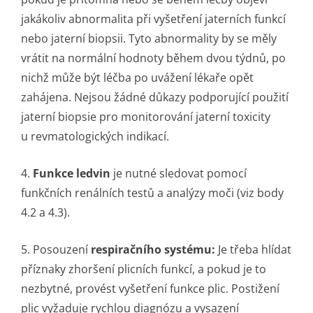
jakákoliv abnormalita při vyšetření jaterních funkcí
nebo jaterní biopsii. Tyto abnormality by se měly
vrátit na normální hodnoty během dvou týdnů, po
nichž může být léčba po uvážení lékaře opět
zahájena. Nejsou žádné důkazy podporující použití
jaterní biopsie pro monitorování jaterní toxicity
u revmatologických indikací.
4.
Funkce ledvin
je nutné sledovat pomocí
funkčních renálních testů a analýzy moči (viz body
4.2 a 4.3).
5. Posouzení
respiračního systému:
Je třeba hlídat
příznaky zhoršení plicních funkcí, a pokud je to
nezbytné, provést vyšetření funkce plic. Postižení
plic vyžaduje rychlou diagnózu a vysazení