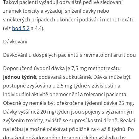
Takoví pacienti vyžadují obzvláště pečlivé sledování
známek toxicity a vyžadují snížení dávky nebo
v některých případech ukončení podávání methotrexátu
(viz
bod 5.2
a 4.4).
Dávkování
Dávkování u dospělých pacientů s revmatoidní artritidou
Doporučená úvodní dávka je 7,5 mg methotrexátu
jednou týdně
, podávaná subkutánně. Dávka může být
postupně zvyšována o 2,5 mg týdně v závislosti na
individuální aktivitě onemocnění a toleranci pacienta.
Obecně by neměla být překročena týdenní dávka 25 mg.
Dávky vyšší než 20 mg/týden jsou spojeny s významným
zvýšením toxicity, zvláště se supresí kostní dřeně
.
Reakci
na léčbu je možné očekávat přibližně za 4 až 8 týdnů. Po
dosažení požadovaného terapeutického výsledku by