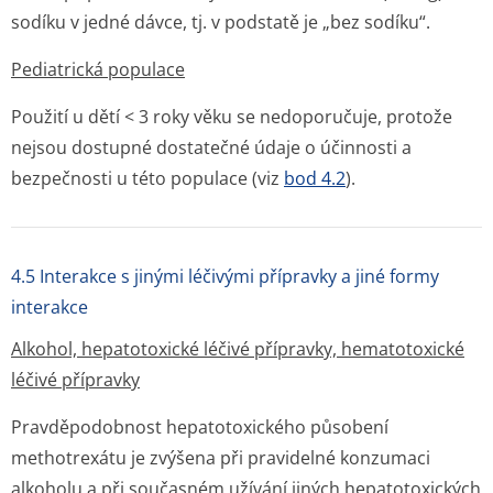
sodíku v jedné dávce, tj. v podstatě je „bez sodíku“.
Pediatrická populace
Použití u dětí < 3 roky věku se nedoporučuje, protože
nejsou dostupné dostatečné údaje o účinnosti a
bezpečnosti u této populace (viz
bod 4.2
).
4.5 Interakce s jinými léčivými přípravky a jiné formy
interakce
Alkohol, hepatotoxické léčivé přípravky, hematotoxické
léčivé přípravky
Pravděpodobnost hepatotoxického působení
methotrexátu je zvýšena při pravidelné konzumaci
alkoholu a při současném užívání jiných hepatotoxických