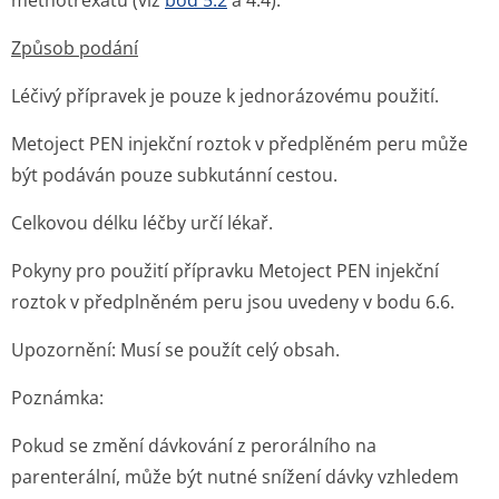
methotrexátu (viz
bod 5.2
a 4.4).
Způsob podání
Léčivý přípravek je pouze k jednorázovému použití.
Metoject PEN injekční roztok v předplěném peru může
být podáván pouze subkutánní cestou.
Celkovou délku léčby určí lékař.
Pokyny pro použití přípravku Metoject PEN injekční
roztok v předplněném peru jsou uvedeny v bodu 6.6.
Upozornění: Musí se použít celý obsah.
Poznámka:
Pokud se změní dávkování z perorálního na
parenterální, může být nutné snížení dávky vzhledem