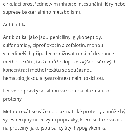
cirkulací prostřednictvím inhibice intestinální flóry nebo
suprese bakteriálního metabolismu.
Antibiotika
Antibiotika, jako jsou peniciliny, glykopeptidy,
sulfonamidy, ciprofloxacin a cefalotin, mohou
v ojedinělých případech snižovat renální clearance
methotrexátu, takže může dojít ke zvýšení sérových
koncentrací methotrexátu se současnou
hematologickou a gastrointestinální toxicitou.
Léčivé přípravky se silnou vazbou na plazmatické
proteiny
Methotrexát se váže na plazmatické proteiny a může být
vytěsněn jinými léčivými přípravky, které se také vážou
na proteiny, jako jsou salicyláty, hypoglykemika,