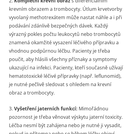
2.
Kompletní krevní obraz
s diferenciálním
krevním obrazem a trombocyty. Útlum krvetvorby
vyvolaný methotrexátem může nastat náhle a i při
podávání zdánlivě bezpečných dávek. Každý
výrazný pokles počtu leukocytů nebo trombocytů
znamená okamžité vysazení léčivého přípravku a
vhodnou podpůrnou léčbu. Pacienty je třeba
poučit, aby hlásili všechny příznaky a symptomy
ukazující na infekci. Pacienty, kteří současně užívají
hematotoxické léčivé přípravky (např. leflunomid),
je nutné pečlivě sledovat s ohledem na krevní
obraz a trombocyty.
3.
Vyšetření jaterních funkcí:
Mimořádnou
pozornost je třeba věnovat výskytu jaterní toxicity.
Léčba nesmí být zahájena nebo je nutné ji vysadit,
pokud je přítomna nebo se během léčby objeví