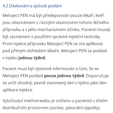
4.2 Dávkování a způsob podání
Metoject PEN má být předepisován pouze lékaři, kteří
jsou obeznámeni s různými vlastnostmi tohoto léčivého
přípravku a s jeho mechanismem účinku. Pacienti musejí
být seznámeni s použitím správné injekční techniky.
První injekce přípravku Metoject PEN se má aplikovat
pod přímým dohledem lékaře. Metoject PEN se podává
v injekci
jednou týdně
.
Pacient musí být výslovně informován o tom, že se
Metoject PEN podává
pouze jednou týdně
. Doporučuje
se určit vhodný, pevně stanovený den v týdnu jako den
aplikace injekce.
Vylučování methotrexátu je sníženo u pacientů s třetím
distribučním prostorem (ascites, pleurální výpotky).