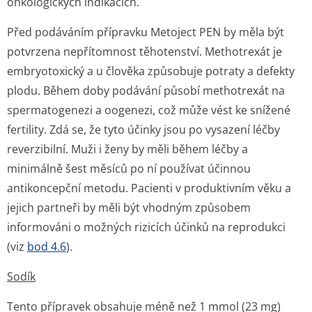
onkologických indikacích.
Před podáváním přípravku Metoject PEN by měla být
potvrzena nepřítomnost těhotenství. Methotrexát je
embryotoxický a u člověka způsobuje potraty a defekty
plodu. Během doby podávání působí methotrexát na
spermatogenezi a oogenezi, což může vést ke snížené
fertility. Zdá se, že tyto účinky jsou po vysazení léčby
reverzibilní. Muži i ženy by měli během léčby a
minimálně šest měsíců po ní používat účinnou
antikoncepční metodu. Pacienti v produktivním věku a
jejich partneři by měli být vhodným způsobem
informováni o možných rizicích účinků na reprodukci
(viz
bod 4.6
).
Sodík
Tento přípravek obsahuje méně než 1 mmol (23 mg)