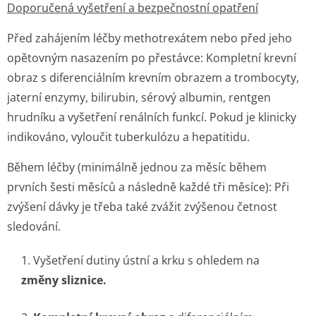
Doporučená vyšetření a bezpečnostní opatření
Před zahájením léčby methotrexátem nebo před jeho
opětovným nasazením po přestávce:
Kompletní krevní
obraz s diferenciálním krevním obrazem a trombocyty,
jaterní enzymy, bilirubin, sérový albumin, rentgen
hrudníku a vyšetření renálních funkcí. Pokud je klinicky
indikováno, vyloučit tuberkulózu a hepatitidu.
Během léčby (minimálně jednou za měsíc během
prvních šesti měsíců a následně každé tři měsíce):
Při
zvýšení dávky je třeba také zvážit zvýšenou četnost
sledování.
1. Vyšetření dutiny ústní a krku s ohledem na
změny sliznice.