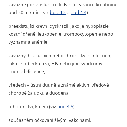
závažné poruše funkce ledvin (clearance kreatininu
pod 30 ml/min., viz
bod 4.2
a
bod 4.4
),
preexistující krevní dyskrazii, jako je hypoplazie
kostní dřeně, leukopenie, trombocytopenie nebo
významná anémie,
závažných, akutních nebo chronických infekcích,
jako je tuberkulóza, HIV nebo jiné syndromy
imunodeficience,
vředech v ústní dutině a známé aktivní vředové
chorobě žaludku a duodena,
těhotenství, kojení (viz
bod 4.6
),
současném očkování živými vakcínami.