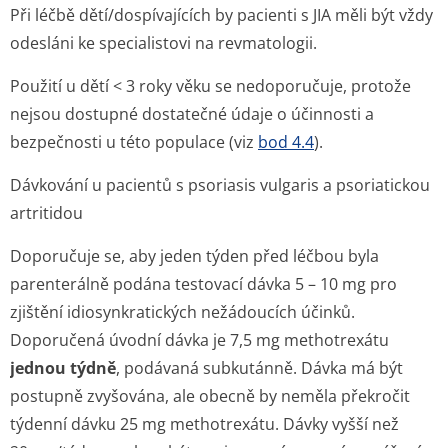
Při léčbě dětí/dospívajících by pacienti s JIA měli být vždy
odesláni ke specialistovi na revmatologii.
Použití u dětí < 3 roky věku se nedoporučuje, protože
nejsou dostupné dostatečné údaje o účinnosti a
bezpečnosti u této populace (viz
bod 4.4
).
Dávkování u pacientů s psoriasis vulgaris a psoriatickou
artritidou
Doporučuje se, aby jeden týden před léčbou byla
parenterálně podána testovací dávka 5 – 10 mg pro
zjištění idiosynkratických nežádoucích účinků.
Doporučená úvodní dávka je 7,5 mg methotrexátu
jednou týdně
, podávaná subkutánně. Dávka má být
postupně zvyšována, ale obecně by neměla překročit
týdenní dávku 25 mg methotrexátu. Dávky vyšší než