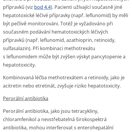
přípravků (viz
bod 4.4
). Pacienti užívající současně jiné
hepatotoxické léčivé přípravky (např. leflunomid) by měli
být pečlivě monitorováni. Totéž je vyžadováno při
současném podávání hematotoxických léčivých
přípravků (např. leflunomid, azathioprin, retinoidy,
sulfasalazin). Při kombinaci methotrexátu
s leflunomidem může být zvýšen výskyt pancytopenie a
hepatotoxicity.
Kombinovaná léčba methotrexátem a retinoidy, jako je
acitretin nebo etretinát, zvyšuje riziko hepatotoxicity.
Perorální antibiotika
Perorální antibiotika, jako jsou tetracykliny,
chloramfenikol a nevstřebatelná širokospektrá
antibiotika, mohou interferovat s enterohepatální