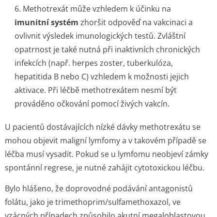
6. Methotrexát může vzhledem k účinku na
imunitní systém
zhoršit odpověď na vakcinaci a
ovlivnit výsledek imunologických testů. Zvláštní
opatrnost je také nutná při inaktivních chronických
infekcích (např. herpes zoster, tuberkulóza,
hepatitida B nebo C) vzhledem k možnosti jejich
aktivace. Při léčbě methotrexátem nesmí být
prováděno očkování pomocí živých vakcín.
U pacientů dostávajících nízké dávky methotrexátu se
mohou objevit maligní lymfomy a v takovém případě se
léčba musí vysadit. Pokud se u lymfomu neobjeví zámky
spontánní regrese, je nutné zahájit cytotoxickou léčbu.
Bylo hlášeno, že doprovodné podávání antagonistů
folátu, jako je trimethoprim/sul­famethoxazol, ve
vzácných případech způsobilo akutní megaloblastovou