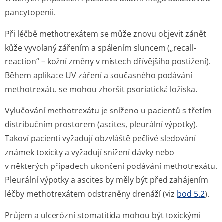
pancytopenii.
Při léčbě methotrexátem se může znovu objevit zánět
kůže vyvolaný zářením a spálením sluncem („recall-
reaction“ – kožní změny v místech dřívějšího postižení).
Během aplikace UV záření a současného podávání
methotrexátu se mohou zhoršit psoriatická ložiska.
Vylučování methotrexátu je sníženo u pacientů s třetím
distribučním prostorem (ascites, pleurální výpotky).
Takoví pacienti vyžadují obzvláště pečlivé sledování
známek toxicity a vyžadují snížení dávky nebo
v některých případech ukončení podávání methotrexátu.
Pleurální výpotky a ascites by měly být před zahájením
léčby methotrexátem odstraněny drenáží (viz
bod 5.2
).
Průjem a ulcerózní stomatitida mohou být toxickými