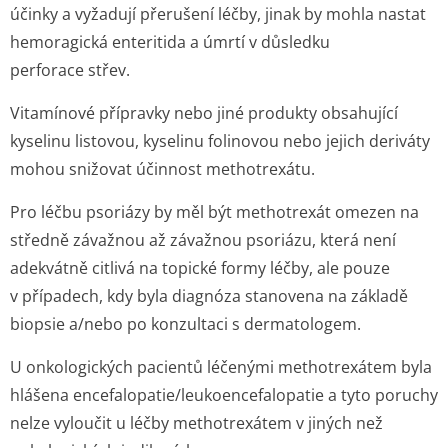
účinky a vyžadují přerušení léčby, jinak by mohla nastat
hemoragická enteritida a úmrtí v důsledku
perforace střev.
Vitamínové přípravky nebo jiné produkty obsahující
kyselinu listovou, kyselinu folinovou nebo jejich deriváty
mohou snižovat účinnost methotrexátu.
Pro léčbu psoriázy by měl být methotrexát omezen na
středně závažnou až závažnou psoriázu, která není
adekvátně citlivá na topické formy léčby, ale pouze
v případech, kdy byla diagnóza stanovena na základě
biopsie a/nebo po konzultaci s dermatologem.
U onkologických pacientů léčenými methotrexátem byla
hlášena encefalopatie/le­ukoencefalopa­tie a tyto poruchy
nelze vyloučit u léčby methotrexátem v jiných než