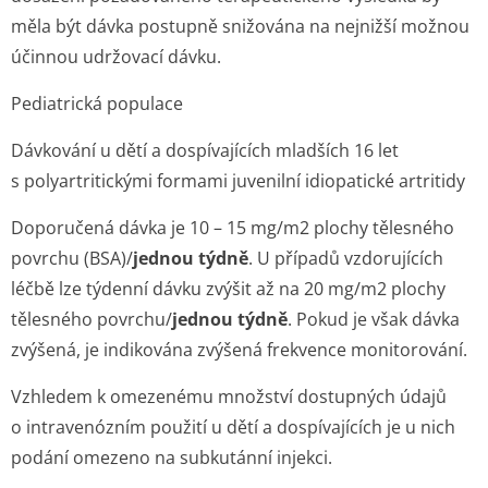
měla být dávka postupně snižována na nejnižší možnou
účinnou udržovací dávku.
Pediatrická populace
Dávkování u dětí a dospívajících mladších 16 let
s polyartritickými formami juvenilní idiopatické artritidy
Doporučená dávka je 10 – 15 mg/m
2
plochy tělesného
povrchu (BSA)/
jednou týdně
. U případů vzdorujících
léčbě lze týdenní dávku zvýšit až na 20 mg/m2 plochy
tělesného povrchu/
jednou týdně
. Pokud je však dávka
zvýšená, je indikována zvýšená frekvence monitorování.
Vzhledem k omezenému množství dostupných údajů
o intravenózním použití u dětí a dospívajících je u nich
podání omezeno na subkutánní injekci.