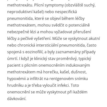
methotrexátu. Plicní symptomy (obzvláště suchý,
neproduktivní kašel) nebo nespecifická
pneumonitida, které se objeví během léčby
methotrexátem, mohou svědčit o potenciálně
nebezpečné lézi a mohou vyžadovat přerušení
léčby a pečlivé vyšetření. Může se vyskytnout akutní
nebo chronická intersticiální pneumonitida, často
spojená s eozinofilií, a byly zaznamenány případy
úmrtí. I když je klinický stav proměnlivý, typický
pacient s plicním onemocněním indukovaným
methotrexátem má horečku, kašel, dušnost,
hypoxémii a infiltrát na rentgenovém snímku
hrudníku a je třeba vyloučit infekci. Toto
onemocnění se může vyskytnout při každém
dávkování.