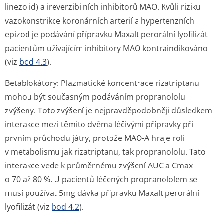
linezolid) a ireverzibilních inhibitorů MAO. Kvůli riziku
vazokonstrikce koronárních arterií a hypertenzních
epizod je podávání přípravku Maxalt perorální lyofilizát
pacientům užívajícím inhibitory MAO kontraindikováno
(viz
bod 4.3
).
Betablokátory:
Plazmatické koncentrace rizatriptanu
mohou být současným podáváním propranololu
zvýšeny. Toto zvýšení je nejpravděpodobněji důsledkem
interakce mezi těmito dvěma léčivými přípravky při
prvním průchodu játry, protože MAO-A hraje roli
v metabolismu jak rizatriptanu, tak propranololu. Tato
interakce vede k průměrnému zvýšení AUC a Cmax
o 70 až 80 %. U pacientů léčených propranololem se
musí používat 5mg dávka přípravku Maxalt perorální
lyofilizát (viz
bod 4.2
).