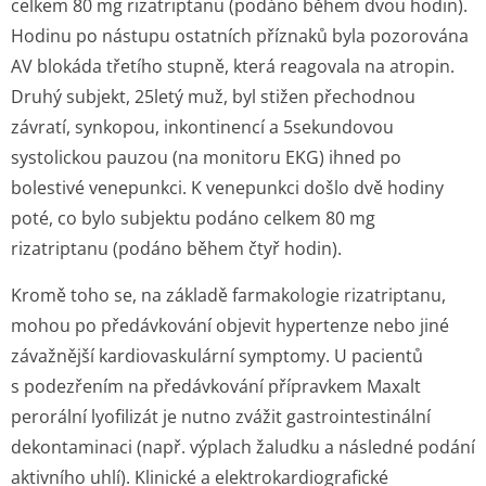
celkem 80 mg rizatriptanu (podáno během dvou hodin).
Hodinu po nástupu ostatních příznaků byla pozorována
AV blokáda třetího stupně, která reagovala na atropin.
Druhý subjekt, 25letý muž, byl stižen přechodnou
závratí, synkopou, inkontinencí a 5sekundovou
systolickou pauzou (na monitoru EKG) ihned po
bolestivé venepunkci. K venepunkci došlo dvě hodiny
poté, co bylo subjektu podáno celkem 80 mg
rizatriptanu (podáno během čtyř hodin).
Kromě toho se, na základě farmakologie rizatriptanu,
mohou po předávkování objevit hypertenze nebo jiné
závažnější kardiovaskulární symptomy. U pacientů
s podezřením na předávkování přípravkem Maxalt
perorální lyofilizát je nutno zvážit gastrointestinální
dekontaminaci (např. výplach žaludku a následné podání
aktivního uhlí). Klinické a elektrokardio­grafické