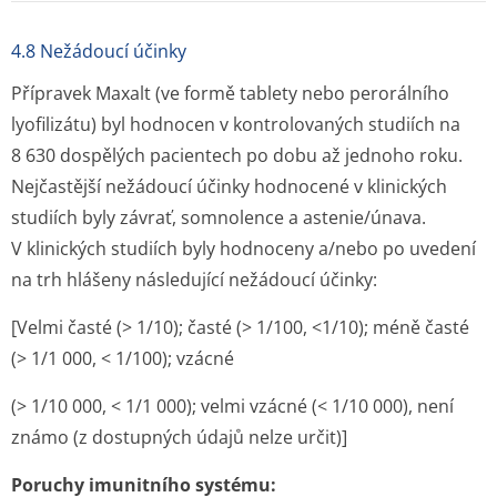
4.8 Nežádoucí účinky
Přípravek Maxalt (ve formě tablety nebo perorálního
lyofilizátu) byl hodnocen v kontrolovaných studiích na
8 630 dospělých pacientech po dobu až jednoho roku.
Nejčastější nežádoucí účinky hodnocené v klinických
studiích byly závrať, somnolence a astenie/únava.
V klinických studiích byly hodnoceny a/nebo po uvedení
na trh hlášeny následující nežádoucí účinky:
[Velmi časté (> 1/10); časté (> 1/100, <1/10); méně časté
(> 1/1 000, < 1/100); vzácné
(> 1/10 000, < 1/1 000); velmi vzácné (< 1/10 000), není
známo (z dostupných údajů nelze určit)]
Poruchy imunitního systému: