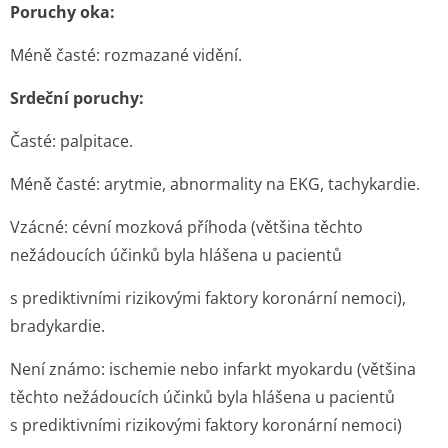
Poruchy oka:
Méně časté:
rozmazané vidění.
Srdeční poruchy:
Časté:
palpitace.
Méně časté:
arytmie, abnormality na EKG, tachykardie.
Vzácné:
cévní mozková příhoda (většina těchto
nežádoucích účinků byla hlášena u pacientů
s prediktivními rizikovými faktory koronární nemoci),
bradykardie.
Není známo:
ischemie nebo infarkt myokardu (většina
těchto nežádoucích účinků byla hlášena u pacientů
s prediktivními rizikovými faktory koronární nemoci)