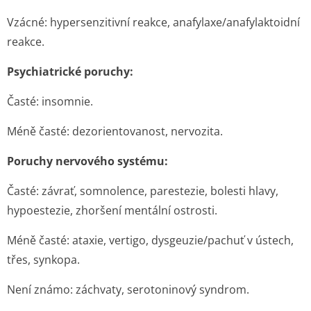
Vzácné:
hypersenzitivní reakce, anafylaxe/ana­fylaktoidní
reakce.
Psychiatrické poruchy:
Časté:
insomnie.
Méně časté:
dezorientovanost, nervozita.
Poruchy nervového systému:
Časté:
závrať, somnolence, parestezie, bolesti hlavy,
hypoestezie, zhoršení mentální ostrosti.
Méně časté:
ataxie, vertigo, dysgeuzie/pachuť v ústech,
třes, synkopa.
Není známo:
záchvaty, serotoninový syndrom.