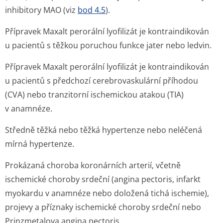
inhibitory MAO (viz
bod 4.5
).
Přípravek Maxalt perorální lyofilizát je kontraindikován
u pacientů s těžkou poruchou funkce jater nebo ledvin.
Přípravek Maxalt perorální lyofilizát je kontraindikován
u pacientů s předchozí cerebrovaskulární příhodou
(CVA) nebo tranzitorní ischemickou atakou (TIA)
v anamnéze.
Středně těžká nebo těžká hypertenze nebo neléčená
mírná hypertenze.
Prokázaná choroba koronárních arterií, včetně
ischemické choroby srdeční (angina pectoris, infarkt
myokardu v anamnéze nebo doložená tichá ischemie),
projevy a příznaky ischemické choroby srdeční nebo
Prinzmetalova angina pectoris.