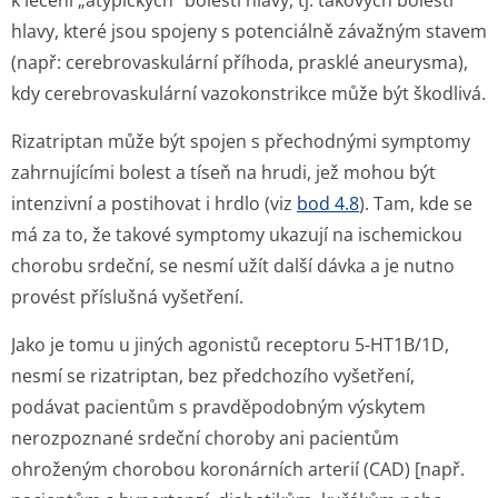
k léčení „atypických“ bolestí hlavy, tj. takových bolestí
hlavy, které jsou spojeny s potenciálně závažným stavem
(např: cerebrovaskulární příhoda, prasklé aneurysma),
kdy cerebrovaskulární vazokonstrikce může být škodlivá.
Rizatriptan může být spojen s přechodnými symptomy
zahrnujícími bolest a tíseň na hrudi, jež mohou být
intenzivní a postihovat i hrdlo (viz
bod 4.8
). Tam, kde se
má za to, že takové symptomy ukazují na ischemickou
chorobu srdeční, se nesmí užít další dávka a je nutno
provést příslušná vyšetření.
Jako je tomu u jiných agonistů receptoru 5-HT1B/1D,
nesmí se rizatriptan, bez předchozího vyšetření,
podávat pacientům s pravděpodobným výskytem
nerozpoznané srdeční choroby ani pacientům
ohroženým chorobou koronárních arterií (CAD) [např.