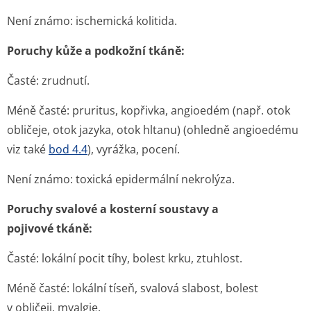
Není známo:
ischemická kolitida.
Poruchy kůže a podkožní tkáně:
Časté:
zrudnutí.
Méně časté:
pruritus, kopřivka, angioedém (např. otok
obličeje, otok jazyka, otok hltanu) (ohledně angioedému
viz také
bod 4.4
), vyrážka, pocení.
Není známo:
toxická epidermální nekrolýza.
Poruchy svalové a kosterní soustavy a
pojivové tkáně:
Časté:
lokální pocit tíhy, bolest krku, ztuhlost.
Méně časté:
lokální tíseň, svalová slabost, bolest
v obličeji, myalgie.