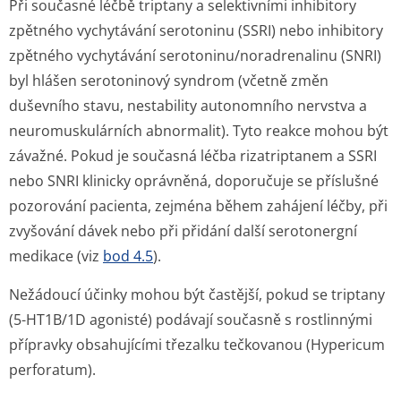
Při současné léčbě triptany a selektivními inhibitory
zpětného vychytávání serotoninu (SSRI) nebo inhibitory
zpětného vychytávání serotoninu/no­radrenalinu (SNRI)
byl hlášen serotoninový syndrom (včetně změn
duševního stavu, nestability autonomního nervstva a
neuromuskulárních abnormalit). Tyto reakce mohou být
závažné. Pokud je současná léčba rizatriptanem a SSRI
nebo SNRI klinicky oprávněná, doporučuje se příslušné
pozorování pacienta, zejména během zahájení léčby, při
zvyšování dávek nebo při přidání další serotonergní
medikace (viz
bod 4.5
).
Nežádoucí účinky mohou být častější, pokud se triptany
(5-HT1B/1D agonisté) podávají současně s rostlinnými
přípravky obsahujícími třezalku tečkovanou (
Hypericum
perforatum
).