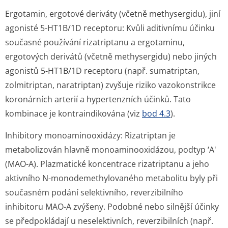
Ergotamin, ergotové deriváty (včetně methysergidu), jiní
agonisté 5
-
HT
1B/1D
receptoru:
Kvůli aditivnímu účinku
současné používání rizatriptanu a ergotaminu,
ergotových derivátů (včetně methysergidu) nebo jiných
agonistů 5-HT1B/1D receptoru (např. sumatriptan,
zolmitriptan, naratriptan) zvyšuje riziko vazokonstrikce
koronárních arterií a hypertenzních účinků. Tato
kombinace je kontraindikována (viz
bod 4.3
).
Inhibitory monoaminooxidázy:
Rizatriptan je
metabolizován hlavně monoaminooxidázou, podtyp ‘A'
(MAO-A). Plazmatické koncentrace rizatriptanu a jeho
aktivního N-monodemethylovaného metabolitu byly při
současném podání selektivního, reverzibilního
inhibitoru MAO-A zvýšeny. Podobné nebo silnější účinky
se předpokládají u neselektivních, reverzibilních (např.