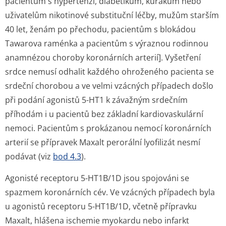
pacientům s hypertenzí, diabetikům, kuřákům nebo
uživatelům nikotinové substituční léčby, mužům starším
40 let, ženám po přechodu, pacientům s blokádou
Tawarova raménka a pacientům s výraznou rodinnou
anamnézou choroby koronárních arterií]. Vyšetření
srdce nemusí odhalit každého ohroženého pacienta se
srdeční chorobou a ve velmi vzácných případech došlo
při podání agonistů 5-HT1 k závažným srdečním
příhodám i u pacientů bez základní kardiovaskulární
nemoci. Pacientům s prokázanou nemocí koronárních
arterií se přípravek Maxalt perorální lyofilizát nesmí
podávat (viz
bod 4.3
).
Agonisté receptoru 5-HT1B/1D jsou spojováni se
spazmem koronárních cév. Ve vzácných případech byla
u agonistů receptoru 5-HT1B/1D, včetně přípravku
Maxalt, hlášena ischemie myokardu nebo infarkt