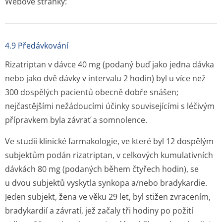
Webové stránky:
4.9 Předávkování
Rizatriptan v dávce 40 mg (podaný buď jako jedna dávka
nebo jako dvě dávky v intervalu 2 hodin) byl u více než
300 dospělých pacientů obecně dobře snášen;
nejčastějšími nežádoucími účinky souvisejícími s léčivým
přípravkem byla závrať a somnolence.
Ve studii klinické farmakologie, ve které byl 12 dospělým
subjektům podán rizatriptan, v celkových kumulativních
dávkách 80 mg (podaných během čtyřech hodin), se
u dvou subjektů vyskytla synkopa a/nebo bradykardie.
Jeden subjekt, žena ve věku 29 let, byl stižen zvracením,
bradykardií a závratí, jež začaly tři hodiny po požití