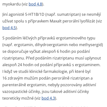
myokardu (viz
bod 4.8
).
Jiní agonisté 5-HT1B/1D (např. sumatriptan) se nesmějí
užívat spolu s přípravkem Maxalt perorální lyofilizát (viz
bod 4.5
).
S podáním léčivých přípravků ergotaminového typu
(např. ergotamin, dihydroergotamin nebo methysergid)
se doporučuje vyčkat alespoň 6 hodin po podání
rizatriptanu. Před podáním rizatriptanu musí uplynout
alespoň 24 hodin od podání přípravků s ergotaminem.
I když ve studii klinické farmakologie, při které byl
16 zdravým mužům podán perorálně rizatriptan a
parenterálně ergotamin, nebyly pozorovány aditivní
vazospastické účinky, jsou takové aditivní účinky
teoreticky možné (viz
bod 4.3
).