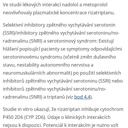
Ve studii lékových interakcí nadolol a metoprolol
neovlivňovaly plazmatické koncentrace rizatriptanu.
Selektivní inhibitory zpětného vychytávání serotonin
(SSRI)/inhibitory zpětného vychytávání serotoninu/no­
radrenalinu (SNRI) a serotoninový syndrom:
Existují
hlášení popisující pacienty se symptomy odpovídajícími
serotoninovému syndromu (včetně změn duševního
stavu, nestability autonomního nervstva a
neuromuskulárních abnormalit) po použití selektivních
inhibitorů zpětného vychytávání serotoninu (SSRI) nebo
inhibitorů zpětného vychytávání serotoninu/no­
radrenalinu (SNRI) a triptanů (viz
bod 4.4
).
Studie
in vitro
ukazují, že rizatriptan inhibuje cytochrom
P450 2D6 (CYP 2D6). Údaje o klinických interakcích
nejsou k dispozici. Potenciál k interakcím je nutno vzít