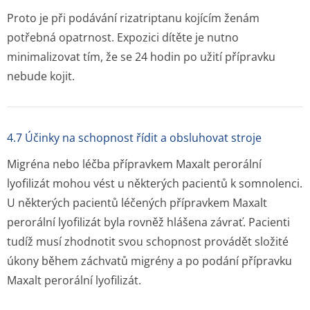
Proto je při podávání rizatriptanu kojícím ženám
potřebná opatrnost. Expozici dítěte je nutno
minimalizovat tím, že se 24 hodin po užití přípravku
nebude kojit.
4.7 Účinky na schopnost řídit a obsluhovat stroje
Migréna nebo léčba přípravkem Maxalt perorální
lyofilizát mohou vést u některých pacientů k somnolenci.
U některých pacientů léčených přípravkem Maxalt
perorální lyofilizát byla rovněž hlášena závrať. Pacienti
tudíž musí zhodnotit svou schopnost provádět složité
úkony během záchvatů migrény a po podání přípravku
Maxalt perorální lyofilizát.