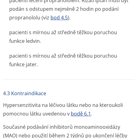
pacienti léčení propranololem. Rizatriptan musí být
podán s odstupem nejméně 2 hodin po podání
propranololu (viz
bod 4.5
).
pacienti s mírnou až středně těžkou poruchou
funkce ledvin.
pacienti s mírnou až středně těžkou poruchou
funkce jater.
4.3 Kontraindikace
Hypersenzitivita na léčivou látku nebo na kteroukoli
pomocnou látku uvedenou v
bodě 6.1
.
Současné podávání inhibitorů monoaminooxidázy
(MAO) nebo použití během 2 týdnů po ukončení léčby