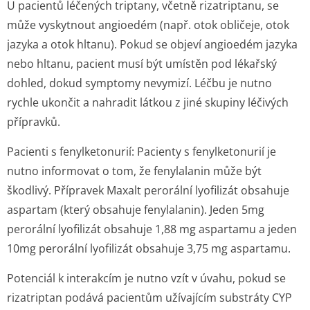
U pacientů léčených triptany, včetně rizatriptanu, se
může vyskytnout angioedém (např. otok obličeje, otok
jazyka a otok hltanu). Pokud se objeví angioedém jazyka
nebo hltanu, pacient musí být umístěn pod lékařský
dohled, dokud symptomy nevymizí. Léčbu je nutno
rychle ukončit a nahradit látkou z jiné skupiny léčivých
přípravků.
Pacienti s fenylketonurií:
Pacienty s fenylketonurií je
nutno informovat o tom, že fenylalanin může být
škodlivý. Přípravek Maxalt perorální lyofilizát obsahuje
aspartam (který obsahuje fenylalanin). Jeden 5mg
perorální lyofilizát obsahuje 1,88 mg aspartamu a jeden
10mg perorální lyofilizát obsahuje 3,75 mg aspartamu.
Potenciál k interakcím je nutno vzít v úvahu, pokud se
rizatriptan podává pacientům užívajícím substráty CYP