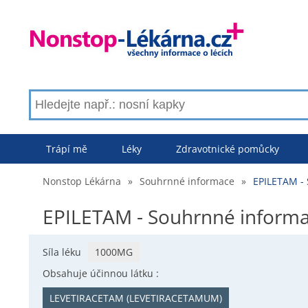
Trápí mě
Léky
Zdravotnické pomůcky
Nonstop Lékárna
»
Souhrnné informace
»
EPILETAM -
EPILETAM - Souhrnné inform
Síla léku
1000MG
Obsahuje účinnou látku :
LEVETIRACETAM (LEVETIRACETAMUM)