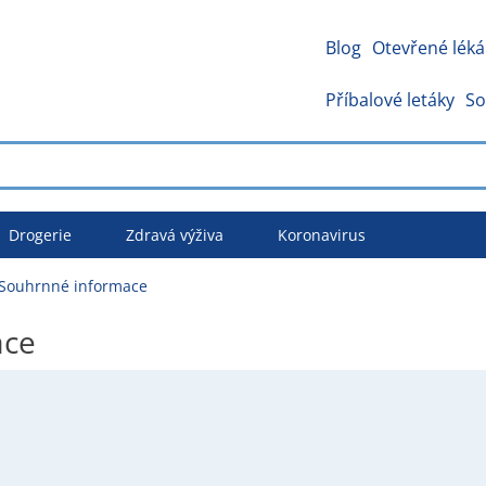
Blog
Otevřené léká
Příbalové letáky
So
Drogerie
Zdravá výživa
Koronavirus
 Souhrnné informace
ace