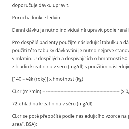
doporučuje dávku upravit.
Porucha funkce ledvin
Denní dávku je nutno individuálně upravit podle renál
Pro dospělé pacienty použijte následující tabulku a 
použití této tabulky dávkování je nutno nejprve stanov
v ml/min. U dospělých a dospívajících o hmotnosti 50 k
z hladin kreatininu v séru (mg/dl) s použitím následují
[140 – věk (roky)] x hmotnost (kg)
CLcr (ml/min) = --------------------------------------------------- (x
72 x hladina kreatininu v séru (mg/dl)
CLcr se poté přepočítá podle následujícího vzorce na
area“, BSA):