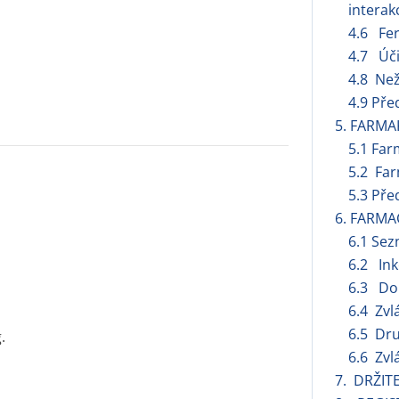
interak
4.6 Fert
4.7 Úči
4.8 Než
4.9 Pře
5. FARMA
5.1 Far
5.2 Far
5.3 Pře
6. FARMA
6.1 Se
6.2 Ink
6.3 Dob
6.4 Zvl
6.5 Dru
.
6.6 Zvl
7. DRŽIT