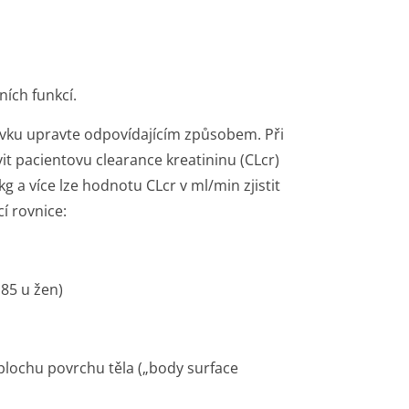
ních funkcí.
dávku upravte odpovídajícím způsobem. Při
it pacientovu clearance kreatininu (CLcr)
g a více lze hodnotu CLcr v ml/min zjistit
cí rovnice:
 0,85 u žen)
 plochu povrchu těla („body surface