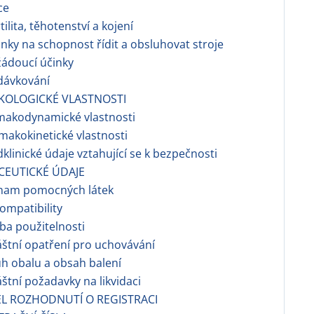
ce
ilita, těhotenství a kojení
nky na schopnost řídit a obsluhovat stroje
ádoucí účinky
dávkování
KOLOGICKÉ VLASTNOSTI
makodynamické vlastnosti
makokinetické vlastnosti
dklinické údaje vztahující se k bezpečnosti
CEUTICKÉ ÚDAJE
znam pomocných látek
ompatibility
a použitelnosti
áštní opatření pro uchovávání
h obalu a obsah balení
áštní požadavky na likvidaci
EL ROZHODNUTÍ O REGISTRACI