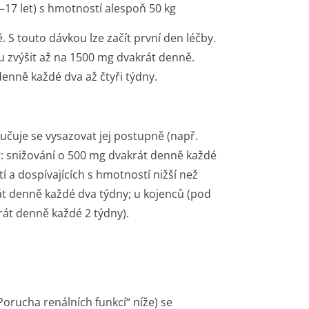
2–17 let) s hmotností alespoň 50 kg
 S touto dávkou lze začít první den léčby.
ku zvýšit až na 1500 mg dvakrát denně.
enně každé dva až čtyři týdny.
čuje se vysazovat jej postupně (např.
g: snižování o 500 mg dvakrát denně každé
tí a dospívajících s hmotností nižší než
át denně každé dva týdny; u kojenců (pod
rát denně každé 2 týdny).
Porucha renálních funkcí“ níže) se