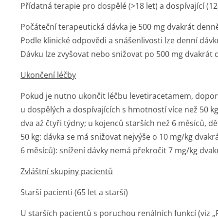
Přídatná terapie pro dospělé (>18 let) a dospívající (1
Počáteční terapeutická dávka je 500 mg dvakrát denně.
Podle klinické odpovědi a snášenlivosti lze denní dáv
Dávku lze zvyšovat nebo snižovat po 500 mg dvakrát d
Ukončení léčby
Pokud je nutno ukončit léčbu levetiracetamem, doporu
u dospělých a dospívajících s hmotností více než 50 k
dva až čtyři týdny; u kojenců starších než 6 měsíců, dě
50 kg: dávka se má snižovat nejvýše o 10 mg/kg dvakr
6 měsíců): snížení dávky nemá překročit 7 mg/kg dvak
Zvláštní skupiny pacientů
Starší pacienti (65 let a starší)
U starších pacientů s poruchou renálních funkcí (viz „