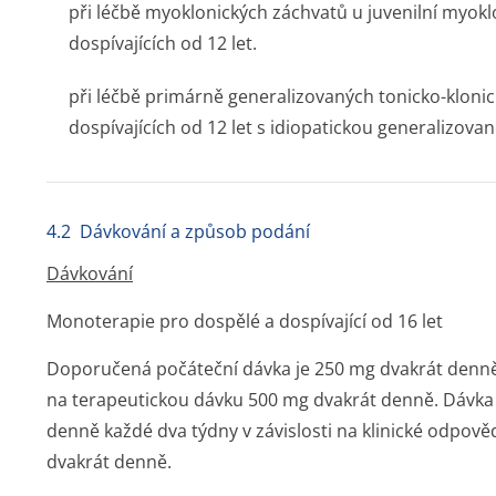
při léčbě myoklonických záchvatů u juvenilní myokl
dospívajících od 12 let.
při léčbě primárně generalizovaných tonicko-kloni
dospívajících od 12 let s idiopatickou generalizovan
4.2 Dávkování a způsob podání
Dávkování
Monoterapie pro dospělé a dospívající od 16 let
Doporučená počáteční dávka je 250 mg dvakrát denně
na terapeutickou dávku 500 mg dvakrát denně. Dávka
denně každé dva týdny v závislosti na klinické odpově
dvakrát denně.