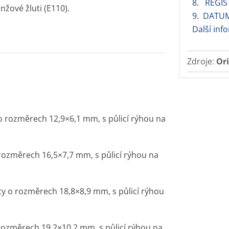
8. REGIS
žové žluti (E110).
9. DATU
Další inf
Zdroje:
Ori
o rozměrech 12,9×6,1 mm, s půlicí rýhou na
 rozměrech 16,5×7,7 mm, s půlicí rýhou na
ty o rozměrech 18,8×8,9 mm, s půlicí rýhou
 rozměrech 19,2×10,2 mm, s půlicí rýhou na