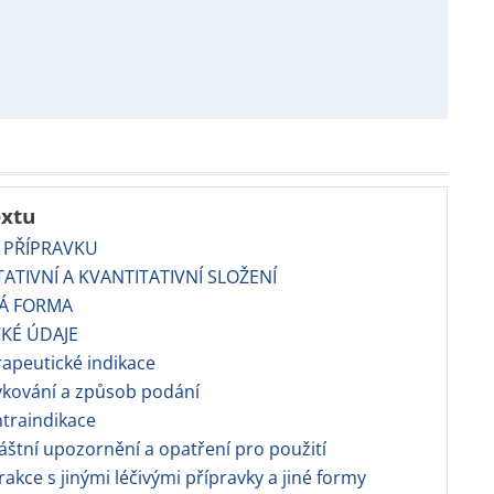
extu
 PŘÍPRAVKU
TATIVNÍ A KVANTITATIVNÍ SLOŽENÍ
VÁ FORMA
CKÉ ÚDAJE
apeutické indikace
vkování a způsob podání
traindikace
áštní upozornění a opatření pro použití
erakce s jinými léčivými přípravky a jiné formy