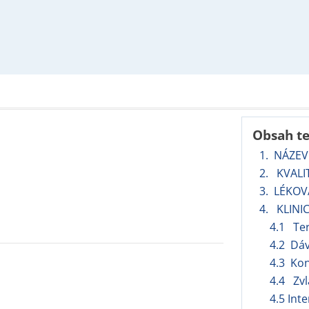
Obsah t
1. NÁZEV
2. KVALI
3. LÉKO
4. KLINI
4.1 Ter
4.2 Dá
4.3 Kon
4.4 Zvl
4.5 Int