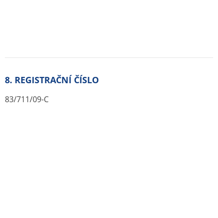
Chcete být mezi prvními kdo ušetří za léky ?
Ozveme se hned jak porovnáme ceny léků.
Blog
Otevřené lékárny
Značky
Příbalové letáky
Souhrnné informace o lécích
Účinné látky
ATC skupiny
Pravidla a podmínky používání
Zásady ochrany osobních údajů