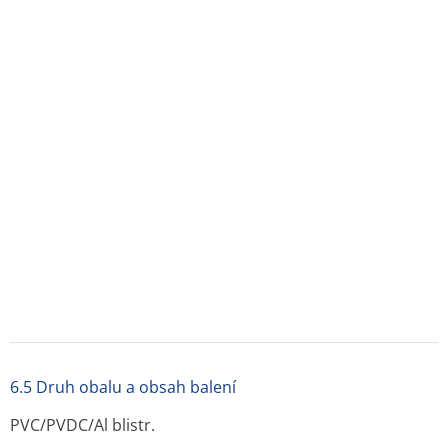
Velikost balení: 20, 30, 42, 50, 60, 84 a 100 tablet
Na trhu nemusí být k dispozici všechny velikosti balení.
6.6 Zvláštní opatření pro likvidaci přípravku
Žádné zvláštní požadavky.
Veškerý nepoužitý léčivý přípravek nebo odpad musí být
zlikvidován v souladu s místními požadavky.
7. DRŽITEL ROZHODNUTÍ O REGISTRACI
EGIS Pharmaceuticals PLC
H-1106 Budapešť, Keresztúri út 30–38.