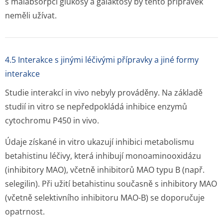
s malabsorpcí glukosy a galaktosy by tento přípravek
neměli užívat.
4.5 Interakce s jinými léčivými přípravky a jiné formy
interakce
Studie interakcí
in vivo
nebyly prováděny. Na základě
studií
in vitro
se nepředpokládá inhibice enzymů
cytochromu P450
in vivo.
Údaje získané
in vitro
ukazují inhibici metabolismu
betahistinu léčivy, která inhibují monoaminooxidázu
(inhibitory MAO), včetně inhibitorů MAO typu B (např.
selegilin). Při užití betahistinu současně s inhibitory MAO
(včetně selektivního inhibitoru MAO-B) se doporučuje
opatrnost.