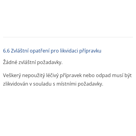
Jak se EMPERIN 16 MG podává:
perorální podání -
tableta
Výdej léku:
na lékařský předpis
Balení:
Blistr
Velikost balení:
20
Držitel rozhodnutí o registraci daného léku v
České republice
:
Egis Pharmaceuticals PLC, Budapešť
E-mail: egispraha@egispraha.cz
Telefon: +420 227 129 111
Zdroje:
Originál PDF (sukl.cz)