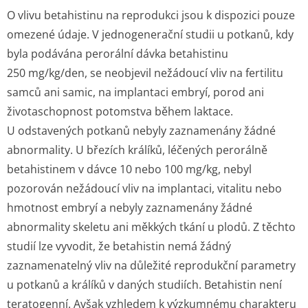
O vlivu betahistinu na reprodukci jsou k dispozici pouze
omezené údaje. V jednogenerační studii u potkanů, kdy
byla podávána perorální dávka betahistinu
250 mg/kg/den, se neobjevil nežádoucí vliv na fertilitu
samců ani samic, na implantaci embryí, porod ani
životaschopnost potomstva během laktace.
U odstavených potkanů nebyly zaznamenány žádné
abnormality. U březích králíků, léčených perorálně
betahistinem v dávce 10 nebo 100 mg/kg, nebyl
pozorován nežádoucí vliv na implantaci, vitalitu nebo
hmotnost embryí a nebyly zaznamenány žádné
abnormality skeletu ani měkkých tkání u plodů. Z těchto
studií lze vyvodit, že betahistin nemá žádný
zaznamenatelný vliv na důležité reprodukční parametry
u potkanů a králíků v daných studiích. Betahistin není
teratogenní. Avšak vzhledem k výzkumnému charakteru