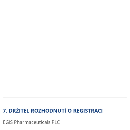
Lék je zařazen v ATC stromu:
N Nervový systém
N07 Jiná léčiva nervového systému
N07C Antivertiginóza
N07CA Antivertiginóza
N07CA01 BETAHISTIN