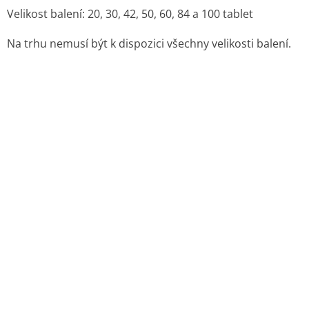
Maďarsko
8. REGISTRAČNÍ ČÍSLO
83/711/09-C
9. DATUM PRVNÍ REGISTRACE / PRODLOUŽENÍ
REGISTRACE
Datum první registrace: 29. 10. 2009
Datum posledního prodloužení registrace: 29. 12. 2012
Další informace o léčivu EMPERIN 16 MG