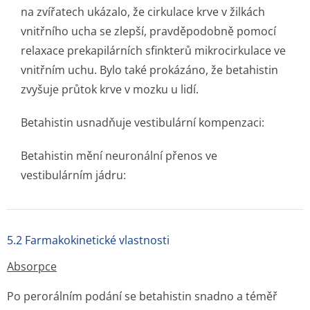
na zvířatech ukázalo, že cirkulace krve v žilkách
vnitřního ucha se zlepší, pravděpodobně pomocí
relaxace prekapilárních sfinkterů mikrocirkulace ve
vnitřním uchu. Bylo také prokázáno, že betahistin
zvyšuje průtok krve v mozku u lidí.
Betahistin usnadňuje vestibulární kompenzaci:
Betahistin mění neuronální přenos ve
vestibulárním já­dru:
5.2 Farmakokinetické vlastnosti
Absorpce
Po perorálním podání se betahistin snadno a téměř