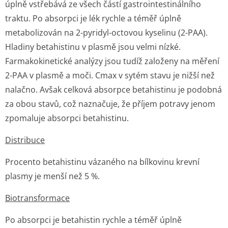
úplně vstřebává ze všech částí gastrointesti­nálního
traktu. Po absorpci je lék rychle a téměř úplně
metabolizován na 2-pyridyl-octovou kyselinu (2-PAA).
Hladiny betahistinu v plasmě jsou velmi nízké.
Farmakokinetické analýzy jsou tudíž založeny na měření
2-PAA v plasmě a moči. Cmax v sytém stavu je nižší než
nalačno. Avšak celková absorpce betahistinu je podobná
za obou stavů, což naznačuje, že příjem potravy jenom
zpomaluje absorpci betahistinu.
Distribuce
Procento betahistinu vázaného na bílkovinu krevní
plasmy je menší než 5 %.
Biotransformace
Po absorpci je betahistin rychle a téměř úplně