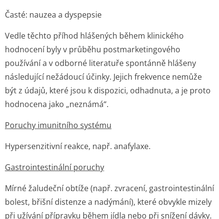
Časté: nauzea a dyspepsie
Vedle těchto příhod hlášených během klinického
hodnocení byly v průběhu postmarketingového
používání a v odborné literatuře spontánně hlášeny
následující nežádoucí účinky. Jejich frekvence nemůže
být z údajů, které jsou k dispozici, odhadnuta, a je proto
hodnocena jako „neznámá“.
Poruchy imunitního systému
Hypersenzitivní reakce, např. anafylaxe.
Gastrointestinální poruchy
Mírné žaludeční obtíže (např. zvracení, gastrointestinální
bolest, břišní distenze a nadýmání), které obvykle mizely
při užívání přípravku během jídla nebo při snížení dávky.