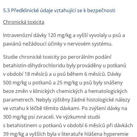
5.3 Předklinické údaje vztahující se k bezpečnosti
Chronická toxicita
Intravenózní dávky 120 mg/kg a vyšší vyvolaly u psů a
paviánů nežádoucí účinky v nervovém systému.
Studie chronické toxicity po perorálním podání
betahistin-dihydrochloridu byly prováděny u potkanů
v období 18 měsíců a u psů během 6 měsíců. Dávky
500 mg/kg u potkanů a 25 mg/kg u psů byly snášeny
beze změn v klinických chemických a hematologických
parametrech. Nebyly zjištěny žádné histologické nálezy
ve vztahu k léčbě těmito dávkami. Po zvýšení dávky na
300 mg/kg psi zvraceli. Ve výzkumné studii
s betahistinem u potkanů v období 6 měsíců při dávkách
39 mg/kg a vyšších byla v literatuře hlášena hyperemie