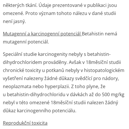
některých tkání. Údaje prezentované v publikaci jsou
omezené. Proto význam tohoto nálezu v dané studii
není jasný.
Mutagenní a karcinogenní potenciál
Betahistin nemá
mutagenní potenciál.
Speciální studie karcinogenity nebyly s betahistin-
dihydrochloridem prováděny. Avšak v 18měsíční studii
chronické toxicity u potkanů nebyly v histopatologickém
vyšetření nalezeny žádné důkazy svědčící pro nádory,
neoplazmata nebo hyperplazii. Z toho plyne, že
u betahistin-dihydrochloridu v dávkách až do 500 mg/kg
nebyl v této omezené 18měsíční studii nalezen žádný
důkaz karcinogenního potenciálu.
Reprodukční toxicita