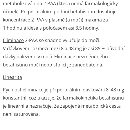
metabolizován na 2-PAA (která nemá farmakologický
účinek). Po perorálním podání betahistinu dosahuje
koncentrace 2-PAA v plasmě (a moči) maxima za
1 hodinu a klesá s poločasem asi 3,5 hodiny.
Eliminace
2-PAA se snadno vylučuje do moči.
V dávkovém rozmezí mezi 8 a 48 mg je asi 85 % původní
dávky nalezeno v moči. Eliminace nezměněného
betahistinu močí nebo stolicí je zanedbatelná.
Linearita
Rychlost eliminace je při perorálním dávkování 8–48 mg
konstantní, což ukazuje, že farmakokinetika betahistinu
je lineární a naznačuje, že zapojená metabolická cesta
není saturována.