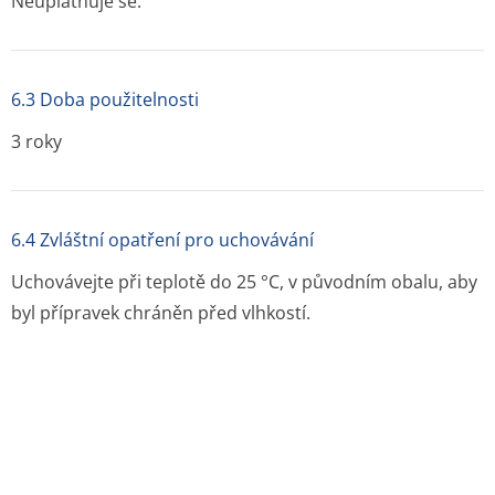
Neuplatňuje se.
6.3 Doba použitelnosti
3 roky
6.4 Zvláštní opatření pro uchovávání
Uchovávejte při teplotě do 25 °C, v původním obalu, aby
byl přípravek chráněn před vlhkostí.
6.5 Druh obalu a obsah balení
PVC/PVDC/Al blistr.