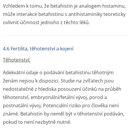
Vzhledem k tomu, že betahistin je analogem histaminu,
může interakce betahistinu s antihistaminiky teoreticky
ovlivnit účinnost jednoho z těchto léků.
4.6 Fertilita, těhotenství a kojení
Těhotenství:
Adekvátní údaje o podávání betahistinu těhotným
ženám nejsou k dispozici. Studie na zvířatech jsou
nedostatečné z hlediska posouzení účinků na průběh
těhotenství, embryonální/fetální vývoj, porod a
postnatální vývoj. Potenciální riziko pro člověka není
známé. Betahistin by neměl být v těhotenství podáván,
pokud to není nezbytně nutné.