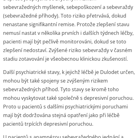
sebevražedných myšlenek, sebepoškození a sebevraždy
(sebevražedné příhody). Toto riziko přetrvává, dokud
nenastane signifikantní remise. Protože zlepšení stavu
nemusí nastat v několika prvních i dalších týdnech léčby,
pacienti mají být pečlivě monitorováni, dokud se toto
zlepšení nedostaví. Zvýšené riziko sebevraždy v časném
stadiu zotavování je všeobecnou klinickou zkušeností.
Další psychiatrické stavy, k jejichž léčbě je Dulodet určen,
mohou být také spojeny se zvýšeným rizikem
sebevražedných příhod. Tyto stavy se kromě toho
mohou vyskytovat také společně s depresivní poruchou.
Proto u pacientů s dalšími psychiatrickými poruchami
mají být dodržována stejná opatření jako při léčbě
pacientů trpících depresivní poruchou.
U pacientů s anamnézou sebevražedného jednání a