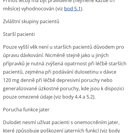
Přínos léčby má být pravidelně (nejméně každé tři
měsíce) vyhodnocován (viz
bod 5.1
).
Zvláštní skupiny pacientů
Starší pacienti
Pouze vyšší věk není u starších pacientů důvodem pro
úpravu dávkování. Nicméně stejně jako u jiných
přípravků je nutná zvýšená opatrnost při léčbě starších
pacientů, zejména při podávání duloxetinu v dávce
120 mg denně při léčbě depresivní poruchy nebo
generalizované úzkostné poruchy, kde jsou k dispozici
pouze omezené údaje (viz body 4.4 a 5.2).
Porucha funkce jater
Dulodet nesmí užívat pacienti s onemocněním jater,
které způsobuje poškození jaterních funkcí (viz body