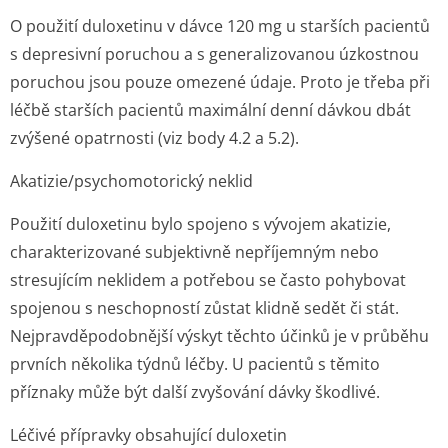
O použití duloxetinu v dávce 120 mg u starších pacientů
s depresivní poruchou a s generalizovanou úzkostnou
poruchou jsou pouze omezené údaje. Proto je třeba při
léčbě starších pacientů maximální denní dávkou dbát
zvýšené opatrnosti (viz body 4.2 a 5.2).
Akatizie/psycho­motorický neklid
Použití duloxetinu bylo spojeno s vývojem akatizie,
charakterizované subjektivně nepříjemným nebo
stresujícím neklidem a potřebou se často pohybovat
spojenou s neschopností zůstat klidně sedět či stát.
Nejpravděpodobnější výskyt těchto účinků je v průběhu
prvních několika týdnů léčby. U pacientů s těmito
příznaky může být další zvyšování dávky škodlivé.
Léčivé přípravky obsahující duloxetin