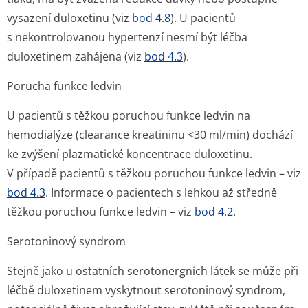
vysazení duloxetinu (viz
bod 4.8
). U pacientů
s nekontrolovanou hypertenzí nesmí být léčba
duloxetinem zahájena (viz
bod 4.3
).
Porucha funkce ledvin
U pacientů s těžkou poruchou funkce ledvin na
hemodialýze (clearance kreatininu <30 ml/min) dochází
ke zvýšení plazmatické koncentrace duloxetinu.
V případě pacientů s těžkou poruchou funkce ledvin – viz
bod 4.3
. Informace o pacientech s lehkou až středně
těžkou poruchou funkce ledvin – viz
bod 4.2
.
Serotoninový syndrom
Stejně jako u ostatních serotonergních látek se může při
léčbě duloxetinem vyskytnout serotoninový syndrom,