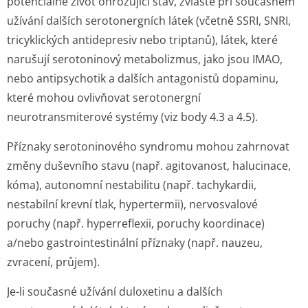
potenciálně život ohrožující stav, zvláště při současném
užívání dalších serotonergních látek (včetně SSRI, SNRI,
tricyklických antidepresiv nebo triptanů), látek, které
narušují serotoninový metabolizmus, jako jsou IMAO,
nebo antipsychotik a dalších antagonistů dopaminu,
které mohou ovlivňovat serotonergní
neurotransmiterové systémy (viz body 4.3 a 4.5).
Příznaky serotoninového syndromu mohou zahrnovat
změny duševního stavu (např. agitovanost, halucinace,
kóma), autonomní nestabilitu (např. tachykardii,
nestabilní krevní tlak, hypertermii), nervosvalové
poruchy (např. hyperreflexii, poruchy koordinace)
a/nebo gastrointestinální příznaky (např. nauzeu,
zvracení, průjem).
Je-li současné užívání duloxetinu a dalších