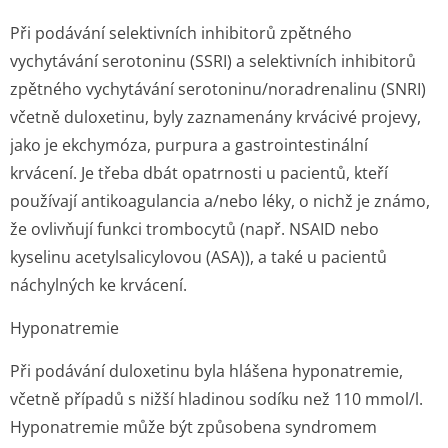
Při podávání selektivních inhibitorů zpětného
vychytávání serotoninu (SSRI) a selektivních inhibitorů
zpětného vychytávání serotoninu/no­radrenalinu (SNRI)
včetně duloxetinu, byly zaznamenány krvácivé projevy,
jako je ekchymóza, purpura a gastrointestinální
krvácení. Je třeba dbát opatrnosti u pacientů, kteří
používají antikoagulancia a/nebo léky, o nichž je známo,
že ovlivňují funkci trombocytů (např. NSAID nebo
kyselinu acetylsalicylovou (ASA)), a také u pacientů
náchylných ke krvácení.
Hyponatremie
Při podávání duloxetinu byla hlášena hyponatremie,
včetně případů s nižší hladinou sodíku než 110 mmol/l.
Hyponatremie může být způsobena syndromem