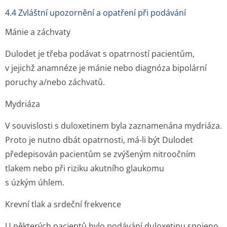
4.4 Zvláštní upozornění a opatření při podávání
Mánie a záchvaty
Dulodet je třeba podávat s opatrností pacientům,
v jejichž anamnéze je mánie nebo diagnóza bipolární
poruchy a/nebo záchvatů.
Mydriáza
V souvislosti s duloxetinem byla zaznamenána mydriáza.
Proto je nutno dbát opatrnosti, má-li být Dulodet
předepisován pacientům se zvýšeným nitroočním
tlakem nebo při riziku akutního glaukomu
s úzkým úhlem.
Krevní tlak a srdeční frekvence
U některých pacientů bylo podávání duloxetinu spojeno