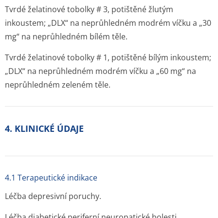
Tvrdé želatinové tobolky # 3, potištěné žlutým
inkoustem; „DLX“ na neprůhledném modrém víčku a „30
mg“ na neprůhledném bílém těle.
Tvrdé želatinové tobolky # 1, potištěné bílým inkoustem;
„DLX“ na neprůhledném modrém víčku a „60 mg“ na
neprůhledném zeleném těle.
4. KLINICKÉ ÚDAJE
4.1 Terapeutické indikace
Léčba depresivní poruchy.
Léčba diabetické periferní neuropatické bolesti.