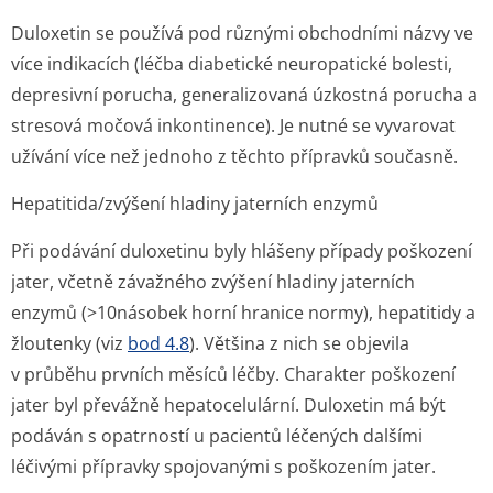
Duloxetin se používá pod různými obchodními názvy ve
více indikacích (léčba diabetické neuropatické bolesti,
depresivní porucha, generalizovaná úzkostná porucha a
stresová močová inkontinence). Je nutné se vyvarovat
užívání více než jednoho z těchto přípravků současně.
Hepatitida/zvýšení hladiny jaterních enzymů
Při podávání duloxetinu byly hlášeny případy poškození
jater, včetně závažného zvýšení hladiny jaterních
enzymů (>10násobek horní hranice normy), hepatitidy a
žloutenky (viz
bod 4.8
). Většina z nich se objevila
v průběhu prvních měsíců léčby. Charakter poškození
jater byl převážně hepatocelulární. Duloxetin má být
podáván s opatrností u pacientů léčených dalšími
léčivými přípravky spojovanými s poškozením jater.