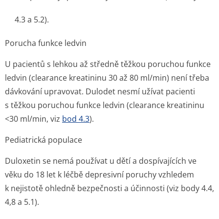
4.3 a 5.2).
Porucha funkce ledvin
U pacientů s lehkou až středně těžkou poruchou funkce
ledvin (clearance kreatininu 30 až 80 ml/min) není třeba
dávkování upravovat. Dulodet nesmí užívat pacienti
s těžkou poruchou funkce ledvin (clearance kreatininu
<30 ml/min, viz
bod 4.3
).
Pediatrická populace
Duloxetin se nemá používat u dětí a dospívajících ve
věku do 18 let k léčbě depresivní poruchy vzhledem
k nejistotě ohledně bezpečnosti a účinnosti (viz body 4.4,
4,8 a 5.1).