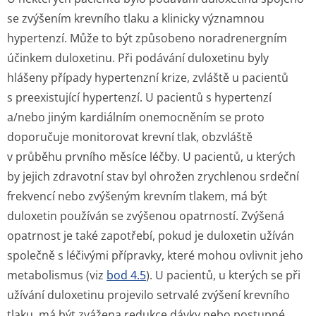
se zvýšením krevního tlaku a klinicky významnou
hypertenzí. Může to být způsobeno noradrenergním
účinkem duloxetinu. Při podávání duloxetinu byly
hlášeny případy hypertenzní krize, zvláště u pacientů
s preexistující hypertenzí. U pacientů s hypertenzí
a/nebo jiným kardiálním onemocněním se proto
doporučuje monitorovat krevní tlak, obzvláště
v průběhu prvního měsíce léčby. U pacientů, u kterých
by jejich zdravotní stav byl ohrožen zrychlenou srdeční
frekvencí nebo zvýšeným krevním tlakem, má být
duloxetin používán se zvýšenou opatrností. Zvýšená
opatrnost je také zapotřebí, pokud je duloxetin užíván
společně s léčivými přípravky, které mohou ovlivnit jeho
metabolismus (viz
bod 4.5
). U pacientů, u kterých se při
užívání duloxetinu projevilo setrvalé zvýšení krevního
tlaku, má být zvážena redukce dávky nebo postupné