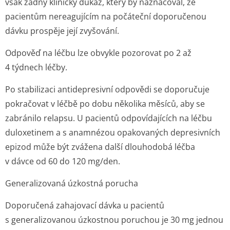
však žádný klinický důkaz, který by naznačoval, že
pacientům nereagujícím na počáteční doporučenou
dávku prospěje její zvyšování.
Odpověď na léčbu lze obvykle pozorovat po 2 až
4 týdnech léčby.
Po stabilizaci antidepresivní odpovědi se doporučuje
pokračovat v léčbě po dobu několika měsíců, aby se
zabránilo relapsu. U pacientů odpovídajících na léčbu
duloxetinem a s anamnézou opakovaných depresivních
epizod může být zvážena další dlouhodobá léčba
v dávce od 60 do 120 mg/den.
Generalizovaná úzkostná porucha
Doporučená zahajovací dávka u pacientů
s generalizovanou úzkostnou poruchou je 30 mg jednou