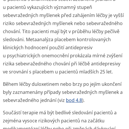
u pacientů vykazujících významný stupeň
sebevražedných myšlenek před zahájením léčby je vyšší
riziko sebevražedných myšlenek nebo sebevražedného
chování. Tito pacienti mají být v průběhu léčby pečlivě
sledováni. Metaanalýza placebem kontrolovaných
klinických hodnocení použití antidepresiv
u psychiatrických onemocnění prokázala mírné zvýšení
rizika sebevražedného chování při léčbě antidepresivy
ve srovnání s placebem u pacientů mladších 25 let.
Během léčby duloxetinem nebo brzy po jejím ukončení
byly zaznamenány případy sebevražedných myšlenek a
sebevražedného jednání (viz
bod 4.8
).
Součástí terapie má být bedlivé sledování pacientů a
zejména vysoce rizikových pacientů na začátku
medikamentózní léčby nebo při změnách dávkování.