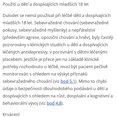
Použití u dětí a dospívajících mladších 18 let
Dulodet se nemá používat při léčbě dětí a dospívajících
mladších 18 let. Sebevražedné chování (sebevražedné
pokusy, sebevražedné myšlenky) a nepřátelství
(především agrese, opoziční chování a hněv), byly častěji
pozorovány v klinických studiích u dětí a dospívajících
léčených antidepresivy, v porovnání s dětmi léčenými
placebem. Jestliže je přece jen na základě klinické
potřeby rozhodnuto o léčbě, musí být pacient pečlivě
monitorován s ohledem na výskyt příznaků
sebevražedného chování (viz
bod 5.1
). Mimo to chybí
údaje o bezpečnosti dlouhodobého podávání u dětí a
dospívajících s ohledem na růst, dospívání a kognitivní a
behaviorální vývoj (viz
bod 4.8
).
Krvácení