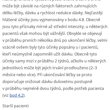
může být závislé na různých faktorech zahrnujících
délku léčby, dávku a rychlost redukce dávky. Nejčastěji
hlášené účinky jsou vyjmenovány v bodu 4.8. Obecně
jsou tyto příznaky mírné až střední intenzity, u některých
pacientů však mohou být vážnější. Obvykle se objevují
v průběhu prvních několika dnů po ukončení léčby, velmi
vzácně ovšem byly tyto účinky popsány u i pacientů,
kteří neúmyslně zapomněli užít dávku. Obecně tyto
účinky samy mizí v průběhu 2 týdnů, ačkoliv u některých
jednotlivců může být jejich trvání prodlouženo (2–3
měsíce nebo více). Při ukončování léčby se proto
doporučuje snižovat dávku duloxetinu postupně
v průběhu nejméně dvou týdnů, podle potřeb pacienta
(viz
bod 4.2
).
Starší pacienti