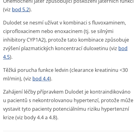
Onemocnění jater způsobující poškození jaterních funkcí
(viz
bod 5.2
).
Dulodet se nesmí užívat v kombinaci s fluvoxaminem,
ciprofloxacinem nebo enoxacinem (tj. se silnými
inhibitory CYP1A2), protože tato kombinace způsobuje
zvýšení plazmatických koncentrací duloxetinu (viz
bod
4.5
).
Těžká porucha funkce ledvin (clearance kreatininu <30
ml/min), (viz
bod 4.4
).
Zahájení léčby přípravkem Dulodet je kontraindikováno
u pacientů s nekontrolovanou hypertenzí, protože může
vystavit tyto pacienty potenciálnímu riziku hypertenzní
krize (viz body 4.4 a 4.8).