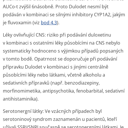
AUCo-t zvýšil 6násobně. Proto Dulodet nesmí být
podáván v kombinaci se silnými inhibitory CYP1A2, jakým
je fluvoxamin (viz
bod 4.3
).
Léky ovlivňující CNS
: riziko při podávání duloxetinu
v kombinaci s ostatními léky působícími na CNS nebylo
systematicky hodnoceno s výjimkou případů popsaných
v tomto bodě. Opatrnost se doporučuje při podávání
přípravku Dulodet v kombinaci s jinými centrálně
působícími léky nebo látkami, včetně alkoholu a
sedativních přípravků (např. benzodiazepiny,
morfinomimetika, antipsychotika, fenobarbital, sedativní
antihistaminika).
Serotonergní látky: V
e vzácných případech byl
serotoninový syndrom zaznamenán u pacientů, kteří
užívali SSRI/SNRI současně se serotonergními látkami. Je