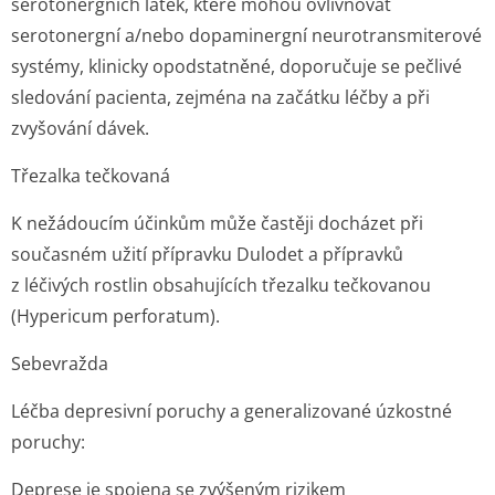
serotonergních látek, které mohou ovlivňovat
serotonergní a/nebo dopaminergní neurotransmiterové
systémy, klinicky opodstatněné, doporučuje se pečlivé
sledování pacienta, zejména na začátku léčby a při
zvyšování dávek.
Třezalka tečkovaná
K nežádoucím účinkům může častěji docházet při
současném užití přípravku Dulodet a přípravků
z léčivých rostlin obsahujících třezalku tečkovanou
(
Hypericum perforatum
).
Sebevražda
Léčba depresivní poruchy a generalizované úzkostné
poruchy:
Deprese je spojena se zvýšeným rizikem