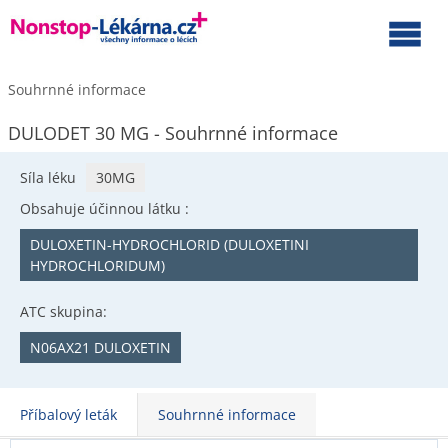
Souhrnné informace
DULODET 30 MG - Souhrnné informace
Síla léku
30MG
Obsahuje účinnou látku :
DULOXETIN-HYDROCHLORID (DULOXETINI
HYDROCHLORIDUM)
ATC skupina:
N06AX21 DULOXETIN
Příbalový leták
Souhrnné informace