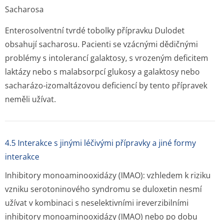
Sacharosa
Enterosolventní tvrdé tobolky přípravku Dulodet
obsahují sacharosu. Pacienti se vzácnými dědičnými
problémy s intolerancí galaktosy, s vrozeným deficitem
laktázy nebo s malabsorpcí glukosy a galaktosy nebo
sacharázo-izomaltázovou deficiencí by tento přípravek
neměli užívat.
4.5 Interakce s jinými léčivými přípravky a jiné formy
interakce
Inhibitory monoaminooxidázy (IMAO):
vzhledem k riziku
vzniku serotoninového syndromu se duloxetin nesmí
užívat v kombinaci s neselektivními ireverzibilními
inhibitory monoaminooxidázy (IMAO) nebo po dobu