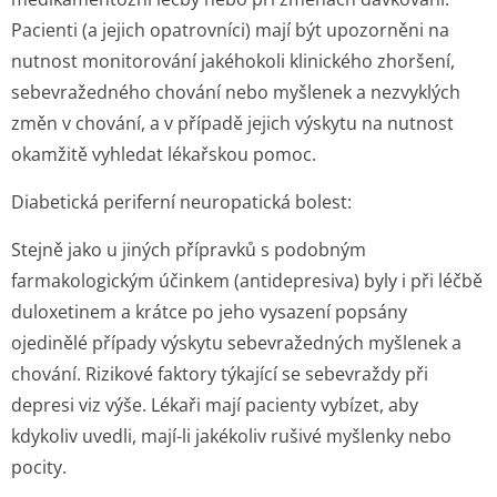
Pacienti (a jejich opatrovníci) mají být upozorněni na
nutnost monitorování jakéhokoli klinického zhoršení,
sebevražedného chování nebo myšlenek a nezvyklých
změn v chování, a v případě jejich výskytu na nutnost
okamžitě vyhledat lékařskou pomoc.
Diabetická periferní neuropatická bolest:
Stejně jako u jiných přípravků s podobným
farmakologickým účinkem (antidepresiva) byly i při léčbě
duloxetinem a krátce po jeho vysazení popsány
ojedinělé případy výskytu sebevražedných myšlenek a
chování. Rizikové faktory týkající se sebevraždy při
depresi viz výše. Lékaři mají pacienty vybízet, aby
kdykoliv uvedli, mají-li jakékoliv rušivé myšlenky nebo
pocity.