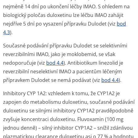
nejméně 14 dní po ukončení léčby IMAO. S ohledem na
biologický poločas duloxetinu lze léčbu IMAO zahájit
nejdříve 5 dní po vysazení přípravku Dulodet (viz
bod
4.3
).
Současné podávání přípravku Dulodet se selektivními
reverzibilními IMAO, jako je moklobemid, se však
nedoporučuje (viz
bod 4.4
). Antibiotikum linezolid je
reverzibilní neselektivní IMAO a pacientům léčeným
přípravkem Dulodet se nemá podávat (viz
bod 4.4
).
Inhibitory CYP 1A2:
vzhledem k tomu, že CYP1A2 je
zapojen do metabolismu duloxetinu, současné podávání
duloxetinu se silnými inhibitory CYP1A2 pravděpodobně
zvyšuje koncentraci duloxetinu. Fluvoxamin (100 mg
jednou denně) – silný inhibitor CYP1A2 – snížil zdánlivou
plazmatickou clearance duloxetinu asi o 77 % a hodnotu