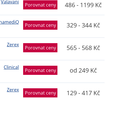
Valavani
486 - 1199 Kč
Porovnat ceny
namediQ
329 - 344 Kč
Porovnat ceny
Zerex
565 - 568 Kč
Porovnat ceny
Clinical
od 249 Kč
Porovnat ceny
Zerex
129 - 417 Kč
Porovnat ceny