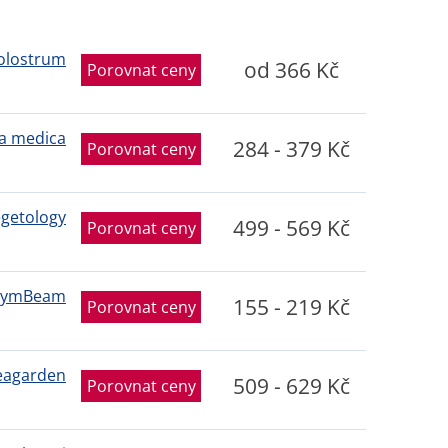
olostrum
od 366 Kč
Porovnat ceny
a medica
284 - 379 Kč
Porovnat ceny
getology
499 - 569 Kč
Porovnat ceny
ymBeam
155 - 219 Kč
Porovnat ceny
eagarden
509 - 629 Kč
Porovnat ceny