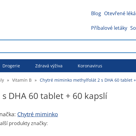
Blog
Otevřené léká
Příbalové letáky
So
Drogerie
Zdravá výživa
Koronavirus
ly
»
Vitamín B
»
Chytré miminko methylfolát 2 s DHA 60 tablet +
s DHA 60 tablet + 60 kapslí
načka:
Chytré miminko
alší produkty značky: