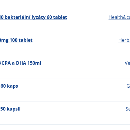
 bakteriální lyzáty 60 tablet
Health&c
0mg 100 tablet
Herb
3 EPA a DHA 150ml
Ve
60 kaps
G
50 kapslí
S