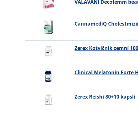
VALAVANI Decofemm beaut
CannamediQ Cholestmizin
Zerex Kotvičník zemní 100
Clinical Melatonin Forte 
Zerex Reishi 80+10 kapslí