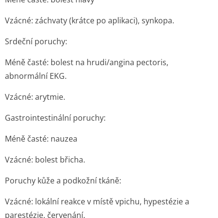
Vzácné: záchvaty (krátce po aplikaci), synkopa.
Srdeční poruchy:
Méně časté: bolest na hrudi/angina pectoris,
abnormální EKG.
Vzácné: arytmie.
Gastrointestinální poruchy:
Méně časté: nauzea
Vzácné: bolest břicha.
Poruchy kůže a podkožní tkáně:
Vzácné: lokální reakce v místě vpichu, hypestézie a
parestézie, červenání.