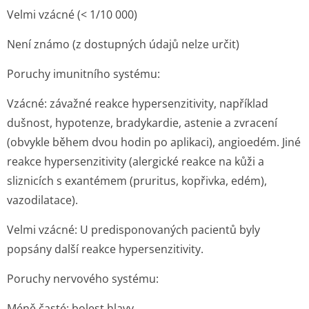
Velmi vzácné (< 1/10 000)
Není známo (z dostupných údajů nelze určit)
Poruchy imunitního systému:
Vzácné: závažné reakce hypersenzitivity, například
dušnost, hypotenze, bradykardie, astenie a zvracení
(obvykle během dvou hodin po aplikaci), angioedém. Jiné
reakce hypersenzitivity (alergické reakce na kůži a
sliznicích s exantémem (pruritus, kopřivka, edém),
vazodilatace).
Velmi vzácné: U predisponovaných pacientů byly
popsány další reakce hypersenzitivity.
Poruchy nervového systému:
Méně časté: bolest hlavy