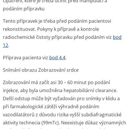
Opatření, které je třeba učinit před manipulací a
podáním přípravku
Tento přípravek je třeba před podáním pacientovi
rekonstituovat. Pokyny k přípravě a kontrole
radiochemické čistoty přípravku před podáním viz
bod
12
.
Příprava pacienta viz
bod 4.4
.
Snímání obrazu Zobrazování srdce
Zobrazování má začít asi 30 – 60 minut po podání
injekce, aby byla umožněna hepatobiliární clearance.
Delší odstup může být vyžadován pro snímky v klidu a
při farmakologické zátěži výhradně podáním
vazodilatátorů z důvodu rizika vyšší subdiafragmatické
aktivity technecia (
99m
Tc). Neexistuje důkaz významných