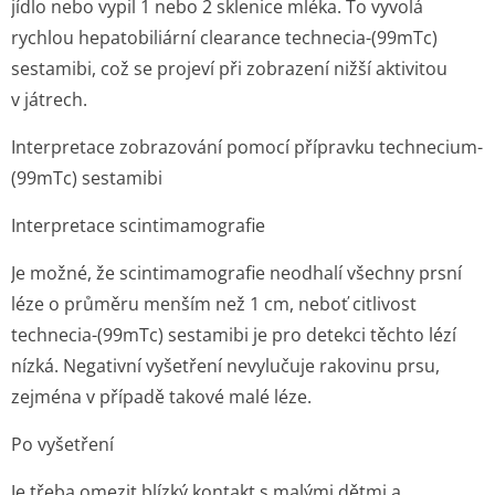
jídlo nebo vypil 1 nebo 2 sklenice mléka. To vyvolá
rychlou hepatobiliární clearance technecia-(
99m
Tc)
sestamibi, což se projeví při zobrazení nižší aktivitou
v játrech.
Interpretace zobrazování pomocí přípravku technecium-
(
99m
Tc) sestamibi
Interpretace scintimamografie
Je možné, že scintimamografie neodhalí všechny prsní
léze o průměru menším než 1 cm, neboť citlivost
technecia-(
99m
Tc) sestamibi je pro detekci těchto lézí
nízká. Negativní vyšetření nevylučuje rakovinu prsu,
zejména v případě takové malé léze.
Po vyšetření
Je třeba omezit blízký kontakt s malými dětmi a