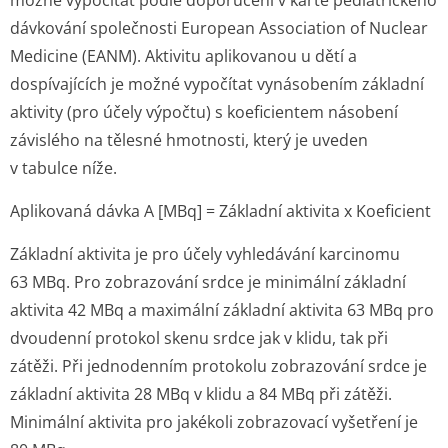
možné vypočítat podle doporučení v kartě pediatrického
dávkování společnosti European Association of Nuclear
Medicine (EANM). Aktivitu aplikovanou u dětí a
dospívajících je možné vypočítat vynásobením základní
aktivity (pro účely výpočtu) s koeficientem násobení
závislého na tělesné hmotnosti, který je uveden
v tabulce níže.
Aplikovaná dávka A [MBq] = Základní aktivita x Koeficient
Základní aktivita je pro účely vyhledávání karcinomu
63 MBq. Pro zobrazování srdce je minimální základní
aktivita 42 MBq a maximální základní aktivita 63 MBq pro
dvoudenní protokol skenu srdce jak v klidu, tak při
zátěži. Při jednodenním protokolu zobrazování srdce je
základní aktivita 28 MBq v klidu a 84 MBq při zátěži.
Minimální aktivita pro jakékoli zobrazovací vyšetření je