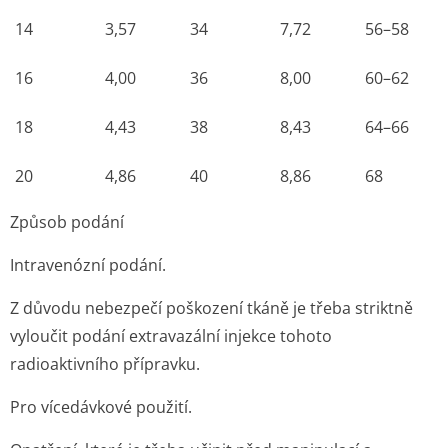
14
3,57
34
7,72
56–58
16
4,00
36
8,00
60–62
18
4,43
38
8,43
64–66
20
4,86
40
8,86
68
Způsob podání
Intravenózní podání.
Z důvodu nebezpečí poškození tkáně je třeba striktně
vyloučit podání extravazální injekce tohoto
radioaktivního přípravku.
Pro vícedávkové použití.