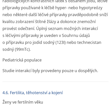
radiologických kontrastních látek s obsahem jódu, léčivé
přípravky používané k léčbě hyper- nebo hypotyreózy
nebo některé další léčivé přípravky pravděpodobně sníží
kvalitu zobrazení štítné žlázy a dokonce znemožní
provést odečtení. Úplný seznam možných interakcí
s léčivými přípravky je uveden v Souhrnu údajů
o přípravku pro jodid sodný (
123
I) nebo technecistan
sodný (
99m
Tc).
Pediatrická populace
Studie interakcí byly provedeny pouze u dospělých.
4.6. Fertilita, těhotenství a kojení
Ženy ve fertilním věku