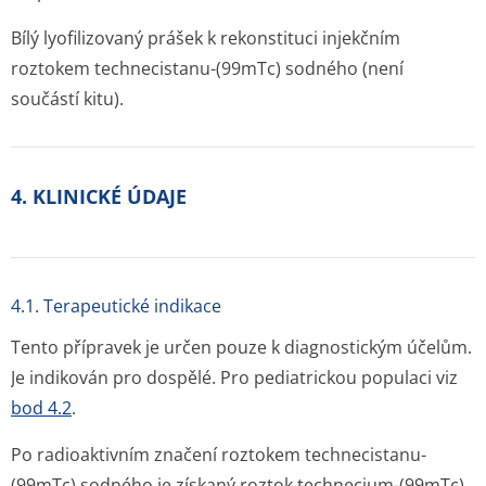
Bílý lyofilizovaný prášek k rekonstituci injekčním
roztokem technecistanu-(
99m
Tc) sodného (není
součástí kitu).
4. KLINICKÉ ÚDAJE
4.1. Terapeutické indikace
Tento přípravek je určen pouze k diagnostickým účelům.
Je indikován pro dospělé. Pro pediatrickou populaci viz
bod 4.2
.
Po radioaktivním značení roztokem technecistanu-
(
99m
Tc) sodného je získaný roztok technecium-(
99m
Tc)