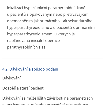
lokalizaci hyperfunkční parathyreoidní tkáně
u pacientů s opakovaným nebo přetrvávajícím
onemocněním jak primárního, tak sekundárního
hyperparathyre­oidismu a u pacientů s primárním
hyperparathyre­oidismem, u kterých je
naplánovaná iniciální operace
parathyreoidních žláz
4.2. Dávkování a způsob podání
Dávkování
Dospělí a starší pacienti
Dávkování se může lišit v závislosti na parametrech
gama kamery a způsobu provádění rekonstituce.