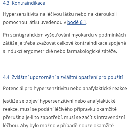
4.3. Kontraindikace
Hypersenzitivita na léčivou látku nebo na kteroukoli
pomocnou látku uvedenou v
bodě 6.1
.
Při scintigrafickém vyšetřování myokardu v podmínkách
zátěže je třeba zvažovat celkové kontraindikace spojené
s indukcí ergometrické nebo farmakologické zátěže.
4.4. Zvláštní upozornění a zvláštní opatření pro použití
Potenciál pro hypersenzitivitu nebo anafylaktické reakce
Jestliže se objeví hypersenzitivní nebo anafylaktické
reakce, musí se podání léčivého přípravku okamžitě
přerušit a je-li to zapotřebí, musí se začít s intravenózní
léčbou. Aby bylo možno v případě nouze okamžitě