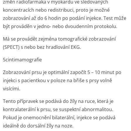
změn radiofarmaka v myokardu ve sledovaných
koncentracích nebo redistribuci, proto je možné
zobrazování až do 6 hodin po podání injekce. Test může
být prováděn v jedno- nebo dvoudenním protokolu.
Má se provádět zejména tomografické zobrazování
(SPECT) s nebo bez hradlování EKG.
Scintimamografie
Zobrazování prsu je optimální započít 5 – 10 minut po
injekci s pacientkou v poloze na břiše s prsy volně
visícími.
Tento přípravek se podává do žíly na ruce, která je
kontralaterální k prsu, se suspektní abnormalitou.
Pokud je onemocnění bilaterální, injekce se podává
ideálně do dorsální žíly na noze.