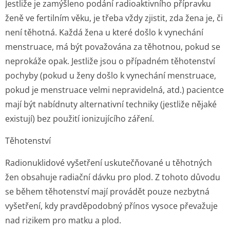
Jestliže je zamýšleno podání radioaktivního přípravku
ženě ve fertilním věku, je třeba vždy zjistit, zda žena je, či
není těhotná. Každá žena u které došlo k vynechání
menstruace, má být považována za těhotnou, pokud se
neprokáže opak. Jestliže jsou o případném těhotenství
pochyby (pokud u ženy došlo k vynechání menstruace,
pokud je menstruace velmi nepravidelná, atd.) pacientce
mají být nabídnuty alternativní techniky (jestliže nějaké
existují) bez použití ionizujícího záření.
Těhotenství
Radionuklidové vyšetření uskutečňované u těhotných
žen obsahuje radiační dávku pro plod. Z tohoto důvodu
se během těhotenství mají provádět pouze nezbytná
vyšetření, kdy pravděpodobný přínos vysoce převažuje
nad rizikem pro matku a plod.