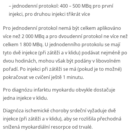
– jednodenní protokol: 400 – 500 MBq pro první
injekci, pro druhou injekci třikrát více
Pro jednodenní protokol nemá být celkem aplikováno
více než 2 000 MBq a pro dvoudenní protokol ne více než
celkem 1 800 MBq. U jednodenního protokolu se mají
tyto dvě injekce (při zátěži a v klidu) podávat nejméně po
dvou hodinách, mohou však být podány v libovolném
pořadí. Po injekci při zátěži se má (pokud je to možné)
pokračovat ve cvičení ještě 1 minutu.
Pro diagnózu infarktu myokardu obvykle dostačuje
jedna injekce v klidu.
Diagnóza ischemické choroby srdeční vyžaduje dvě
injekce (při zátěži a v klidu), aby se rozlišila přechodná
snížená myokardiální resorpce od trvalé.