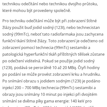
technikou odečítání nebo technikou dvojího průtoku,
které mohou být provedeny společně.
Pro techniku odečítání může být při zobrazení štítné
žlázy použit buď jodid sodný (
123
I), nebo technecistan
sodný (
99m
Tc), neboť tato radiofarmaka jsou zachycena
funkční tkání štítné žlázy. Toto zobrazení je odečteno od
zobrazení pomocí technecia-(
99m
Tc) sestamibi a
patologická hyperfunkční tkáň příštítných tělísek zůstane
po odečtení viditelná. Pokud se použije jodid sodný
(
123
I), podává se perorálně 10 až 20 MBq. Čtyři hodiny
po podání se může provést zobrazení krku a hrudníku.
Po snímání obrazu s jodidem sodným (
123
I) je podáno
injekcí 200 – 700 MBq technecia-(
99m
Tc) sestamibi a
obrazy jsou snímány 10 minut po injekci při dvojitém
snímání se dvěma píky gama energie: 140 keV pro