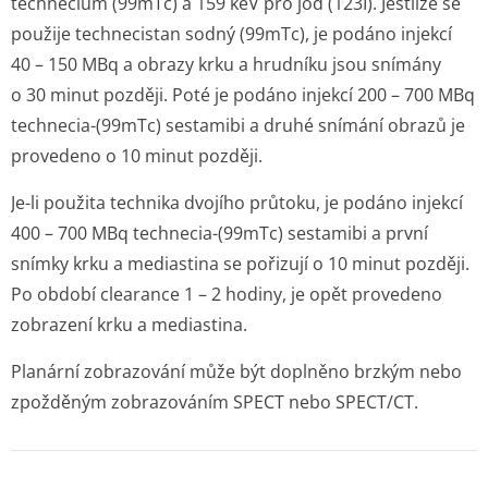
technecium (
99m
Tc) a 159 keV pro jód (
123
I). Jestliže se
použije technecistan sodný (
99m
Tc), je podáno injekcí
40 – 150 MBq a obrazy krku a hrudníku jsou snímány
o 30 minut později. Poté je podáno injekcí 200 – 700 MBq
technecia-(
99m
Tc) sestamibi a druhé snímání obrazů je
provedeno o 10 minut později.
Je-li použita technika dvojího průtoku, je podáno injekcí
400 – 700 MBq technecia-(
99m
Tc) sestamibi a první
snímky krku a mediastina se pořizují o 10 minut později.
Po období clearance 1 – 2 hodiny, je opět provedeno
zobrazení krku a mediastina.
Planární zobrazování může být doplněno brzkým nebo
zpožděným zobrazováním SPECT nebo SPECT/CT.