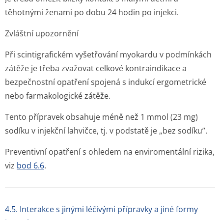
těhotnými ženami po dobu 24 hodin po injekci.
Zvláštní upozornění
Při scintigrafickém vyšetřování myokardu v podmínkách
zátěže je třeba zvažovat celkové kontraindikace a
bezpečnostní opatření spojená s indukcí ergometrické
nebo farmakologické zátěže.
Tento přípravek obsahuje méně než 1 mmol (23 mg)
sodíku v injekční lahvičce, tj. v podstatě je „bez sodíku”.
Preventivní opatření s ohledem na enviromentální rizika,
viz
bod 6.6
.
4.5. Interakce s jinými léčivými přípravky a jiné formy