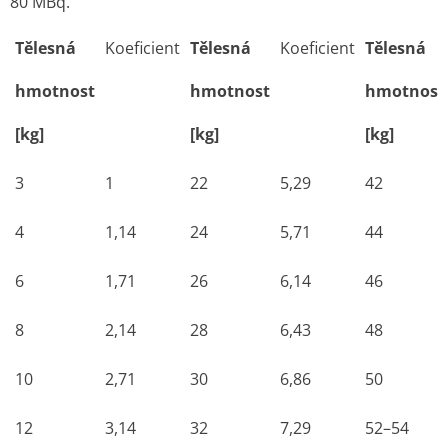
80 MBq.
Tělesná
Koeficient
Tělesná
Koeficient
Tělesná
hmotnost
hmotnost
hmotnost
[kg]
[kg]
[kg]
3
1
22
5,29
42
4
1,14
24
5,71
44
6
1,71
26
6,14
46
8
2,14
28
6,43
48
10
2,71
30
6,86
50
12
3,14
32
7,29
52–54