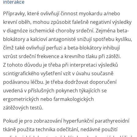
interakce
Přípravky, které ovlivňují činnost myokardu a/nebo
krevní oběh, mohou způsobit falešně negativní výsledky
v diagnóze ischemické choroby srdeční. Zejména beta-
blokátory a kalcioví antagonisté snižují spotřebu kyslíku,
čímž také ovlivňují perfuzi a beta-blokátory inhibují
vzrůst srdeční frekvence a krevního tlaku při zátěži.
Z tohoto důvodu je třeba při interpretaci výsledků
scintigrafického vyšetření vzít v úvahu současně
podávanou léčbu. Je třeba dodržovat doporučení
uvedená v příslušných pokynech týkajících se
ergometrických nebo farmakologických
zátěžových testů.
Pokud je pro zobrazování hyperfunkční parathyreoidní
tkáně použita technika odečítání, nedávné použití