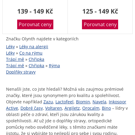
139 - 149 Kč
125 - 149 Kč
Porovnat ceny
Porovnat ceny
Značku Olynth najdete v kategoriích
Léky
»
Léky na alergii
Léky
»
Co na rýmu
Trápí mě
»
Chřipka
Trápí mě
»
Chřipka
»
Rýma
Doplňky stravy
Nenašli jste, co jste hledali? Možná vás zaujmou prémiové
značky, které jsou synonymem pro kvalitu a spolehlivost.
Objevte například
Zazu
,
Lactofeel
,
Biomin
,
Navela
,
Inkospor
Active
,
Dobré časy
,
Voltaren
,
Argiletz
,
Orocalm
,
Bino
– lídry v
oblasti péče o zdraví, kteří jsou zárukou kvality a
spolehlivosti. Ať už jde o doplňky stravy, ortopedické
pomůcky nebo osvědčené léky, s těmito značkami máte
jistotu, že si vybíráte to nejlepší pro sebe i svou rodinu.