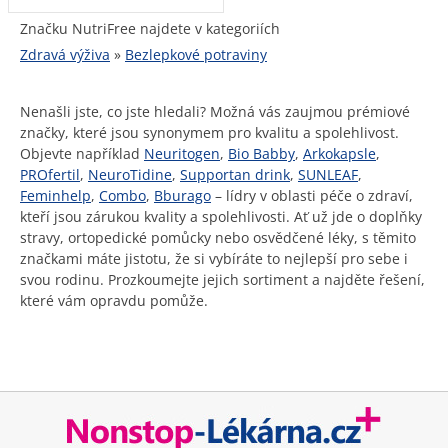
Značku NutriFree najdete v kategoriích
Zdravá výživa
»
Bezlepkové potraviny
Nenašli jste, co jste hledali? Možná vás zaujmou prémiové
značky, které jsou synonymem pro kvalitu a spolehlivost.
Objevte například
Neuritogen
,
Bio Babby
,
Arkokapsle
,
PROfertil
,
NeuroTidine
,
Supportan drink
,
SUNLEAF
,
Feminhelp
,
Combo
,
Bburago
– lídry v oblasti péče o zdraví,
kteří jsou zárukou kvality a spolehlivosti. Ať už jde o doplňky
stravy, ortopedické pomůcky nebo osvědčené léky, s těmito
značkami máte jistotu, že si vybíráte to nejlepší pro sebe i
svou rodinu. Prozkoumejte jejich sortiment a najděte řešení,
které vám opravdu pomůže.