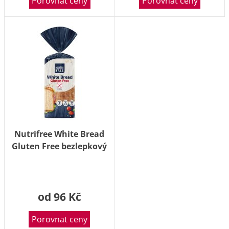
Porovnat ceny
Porovnat ceny
Nutrifree White Bread
Gluten Free bezlepkový
chléb 300 g
od 96 Kč
Porovnat ceny