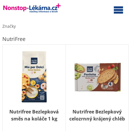
Značky
NutriFree
Nutrifree Bezlepková
Nutrifree Bezlepkový
směs na koláče 1 kg
celozrnný krájený chléb
Panfette 340 g