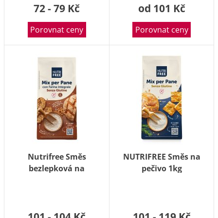
72 - 79 Kč
od 101 Kč
Porovnat ceny
Porovnat ceny
Nutrifree Směs
NUTRIFREE Směs na
bezlepková na
pečivo 1kg
celozrnné pečivo 1000 g
101 - 104 Kč
101 - 119 Kč