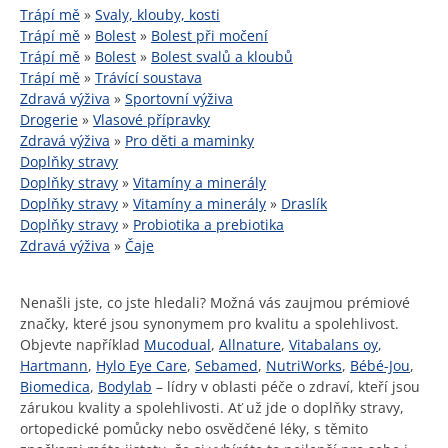
Trápí mě
»
Svaly, klouby, kosti
Trápí mě
»
Bolest
»
Bolest při močení
Trápí mě
»
Bolest
»
Bolest svalů a kloubů
Trápí mě
»
Trávící soustava
Zdravá výživa
»
Sportovní výživa
Drogerie
»
Vlasové přípravky
Zdravá výživa
»
Pro děti a maminky
Doplňky stravy
Doplňky stravy
»
Vitamíny a minerály
Doplňky stravy
»
Vitamíny a minerály
»
Draslík
Doplňky stravy
»
Probiotika a prebiotika
Zdravá výživa
»
Čaje
Nenašli jste, co jste hledali? Možná vás zaujmou prémiové
značky, které jsou synonymem pro kvalitu a spolehlivost.
Objevte například
Mucodual
,
Allnature
,
Vitabalans oy
,
Hartmann
,
Hylo Eye Care
,
Sebamed
,
NutriWorks
,
Bébé-Jou
,
Biomedica
,
Bodylab
– lídry v oblasti péče o zdraví, kteří jsou
zárukou kvality a spolehlivosti. Ať už jde o doplňky stravy,
ortopedické pomůcky nebo osvědčené léky, s těmito