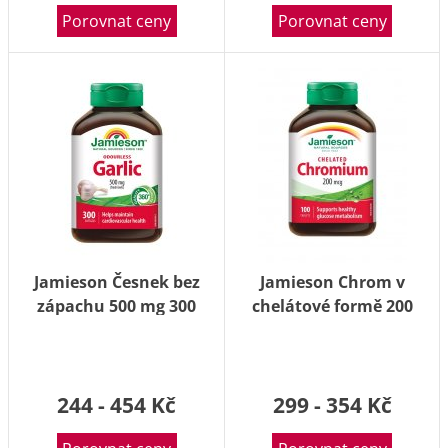
Porovnat ceny
Porovnat ceny
Jamieson Česnek bez
Jamieson Chrom v
zápachu 500 mg 300
chelátové formě 200
kapslí
mcg 100 tablet
244 - 454 Kč
299 - 354 Kč