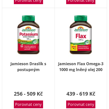
Porovnat ceny
Porovnat ceny
Jamieson Draslík s
Jamieson Flax Omega-3
postupným
1000 mg lněný olej 200
uvolňováním 100 mg
kapslí
100 tablet
256 - 509 Kč
439 - 619 Kč
Porovnat ceny
Porovnat ceny