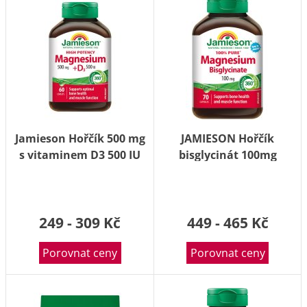
Jamieson Hořčík 500 mg
JAMIESON Hořčík
s vitaminem D3 500 IU
bisglycinát 100mg
60 tablet
cps.70
249 - 309 Kč
449 - 465 Kč
Porovnat ceny
Porovnat ceny