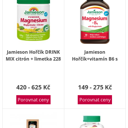
Jamieson Hořčík DRINK
Jamieson
MIX citrón + limetka 228
Hořčík+vitamín B6 s
g
bisglycinátem 50 tablet
420 - 625 Kč
149 - 275 Kč
Porovnat ceny
Porovnat ceny