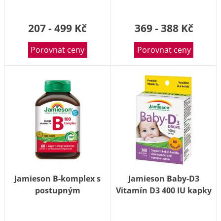
207 - 499 Kč
369 - 388 Kč
Porovnat ceny
Porovnat ceny
Jamieson B-komplex s
Jamieson Baby-D3
postupným
Vitamín D3 400 IU kapky
uvolňováním 100 mg 60
11.7ml
tablet