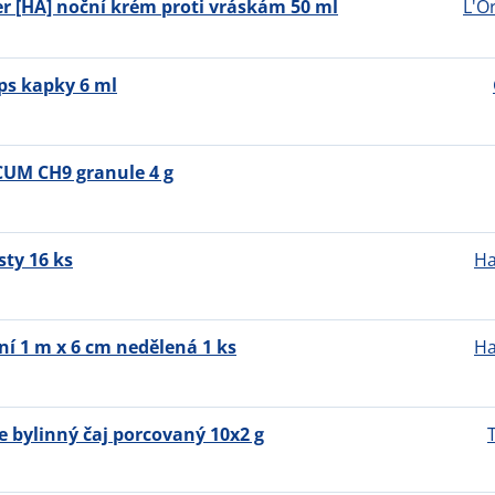
ller [HA] noční krém proti vráskám 50 ml
L'O
ps kapky 6 ml
UM CH9 granule 4 g
sty 16 ks
Ha
ní 1 m x 6 cm nedělená 1 ks
Ha
e bylinný čaj porcovaný 10x2 g