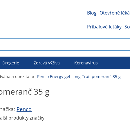
Blog
Otevřené léká
Příbalové letáky
So
Drogerie
Zdravá výživa
Koronavirus
váha a obezita
»
Penco Energy gel Long Trail pomeranč 35 g
pomeranč 35 g
načka:
Penco
alší produkty značky: