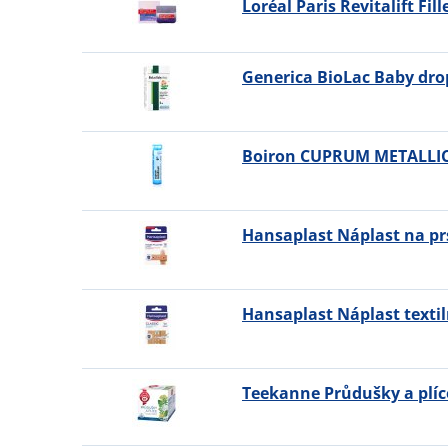
Loréal Paris Revitalift Fi
Generica BioLac Baby dro
Boiron CUPRUM METALLIC
Hansaplast Náplast na pr
Hansaplast Náplast textil
Teekanne Průdušky a plíc