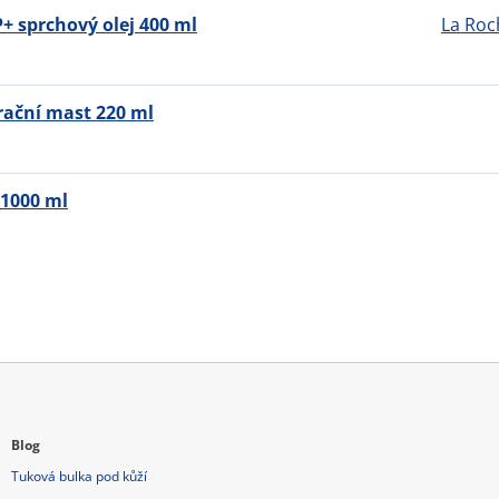
+ sprchový olej 400 ml
La Roc
rační mast 220 ml
1000 ml
Blog
Tuková bulka pod kůží