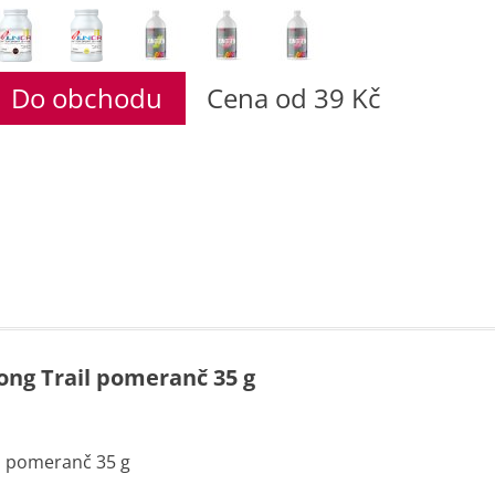
Do obchodu
Cena od 39 Kč
ong Trail pomeranč 35 g
l pomeranč 35 g