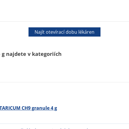
Najít otevírací dobu lékáren
 g najdete v kategoriích
ARICUM CH9 granule 4 g