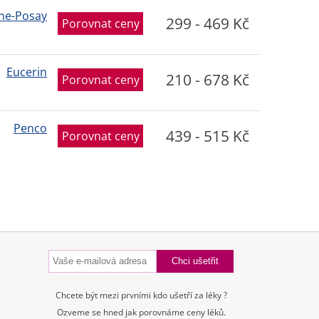
he-Posay
299 - 469 Kč
Porovnat ceny
Eucerin
210 - 678 Kč
Porovnat ceny
Penco
439 - 515 Kč
Porovnat ceny
Chcete být mezi prvními kdo ušetří za léky ?
Ozveme se hned jak porovnáme ceny léků.