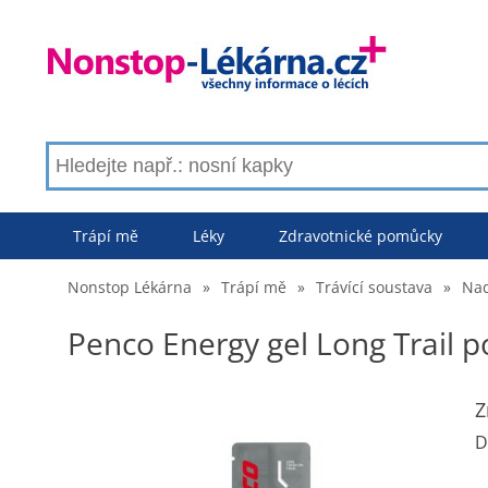
Trápí mě
Léky
Zdravotnické pomůcky
Nonstop Lékárna
»
Trápí mě
»
Trávící soustava
»
Nad
Penco Energy gel Long Trail 
Z
D