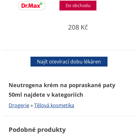
Do obchodu
208 Kč
Najít otevírací dobu lékáren
Neutrogena krém na popraskané paty
50ml najdete v kategoriích
Drogerie
»
Tělová kosmetika
Podobné produkty