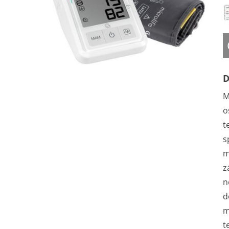
D
M
o
t
s
m
z
n
d
m
t