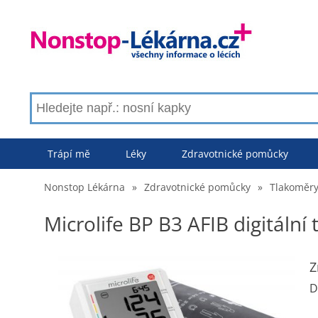
Trápí mě
Léky
Zdravotnické pomůcky
Nonstop Lékárna
»
Zdravotnické pomůcky
»
Tlakoměr
Microlife BP B3 AFIB digitální
Z
D