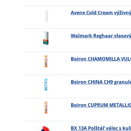
Avene Cold Cream výživný
Walmark Reghaar vlasový 
Boiron CHAMOMILLA VULG
Boiron CHINA CH9 granule
Boiron CUPRUM METALLIC
BX 13A Polštář válec s ku