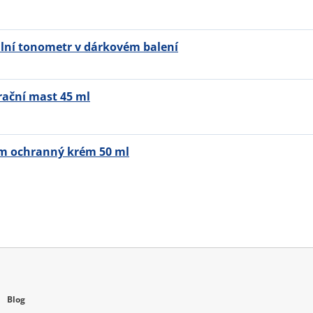
ální tonometr v dárkovém balení
rační mast 45 ml
m ochranný krém 50 ml
Blog