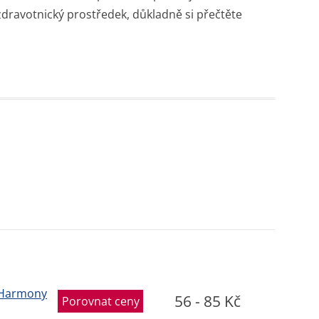
zdravotnický prostředek, důkladně si přečtěte
aHarmony
56 - 85 Kč
Porovnat ceny