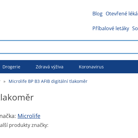
Blog
Otevřené léká
Příbalové letáky
So
Drogerie
Zdravá výživa
Koronavirus
y
»
Microlife BP B3 AFIB digitální tlakoměr
 tlakoměr
načka:
Microlife
alší produkty značky: