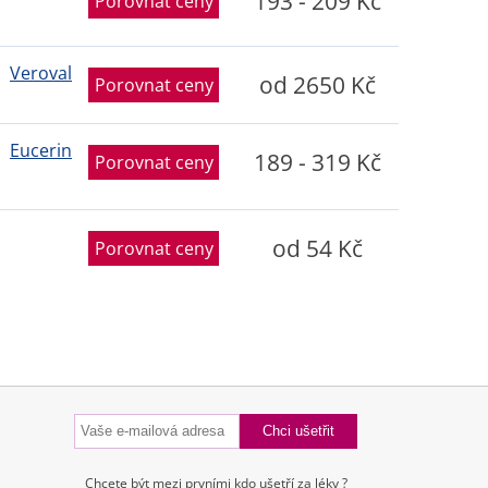
193 - 209 Kč
Porovnat ceny
Veroval
od 2650 Kč
Porovnat ceny
Eucerin
189 - 319 Kč
Porovnat ceny
od 54 Kč
Porovnat ceny
Chcete být mezi prvními kdo ušetří za léky ?