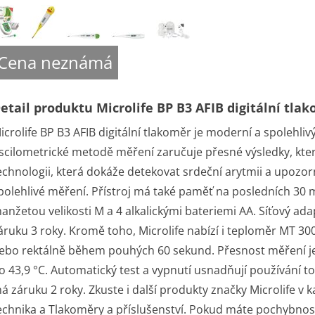
Cena neznámá
etail produktu Microlife BP B3 AFIB digitální tla
icrolife BP B3 AFIB digitální tlakoměr je moderní a spolehlivý
scilometrické metodě měření zaručuje přesné výsledky, které
echnologii, která dokáže detekovat srdeční arytmii a upozorni
polehlivé měření. Přístroj má také paměť na posledních 30 m
anžetou velikosti M a 4 alkalickými bateriemi AA. Síťový ada
áruku 3 roky. Kromě toho, Microlife nabízí i teploměr MT 30
ebo rektálně během pouhých 60 sekund. Přesnost měření je ±
o 43,9 °C. Automatický test a vypnutí usnadňují používání to
á záruku 2 roky. Zkuste i další produkty značky Microlife v 
echnika a Tlakoměry a příslušenství. Pokud máte pochybnos