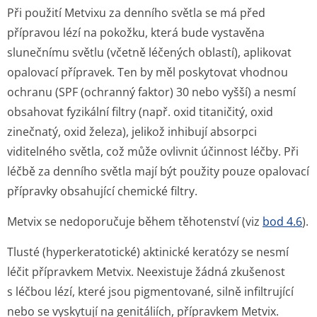
Při použití Metvixu za denního světla se má před
přípravou lézí na pokožku, která bude vystavěna
slunečnímu světlu (včetně léčených oblastí), aplikovat
opalovací přípravek. Ten by měl poskytovat vhodnou
ochranu (SPF (ochranný faktor) 30 nebo vyšší) a nesmí
obsahovat fyzikální filtry (např. oxid titaničitý, oxid
zinečnatý, oxid železa), jelikož inhibují absorpci
viditelného světla, což může ovlivnit účinnost léčby. Při
léčbě za denního světla mají být použity pouze opalovací
přípravky obsahující chemické filtry.
Metvix se nedoporučuje během těhotenství (viz
bod 4.6
).
Tlusté (hyperkeratotické) aktinické keratózy se nesmí
léčit přípravkem Metvix. Neexistuje žádná zkušenost
s léčbou lézí, které jsou pigmentované, silně infiltrující
nebo se vyskytují na genitáliích, přípravkem Metvix.