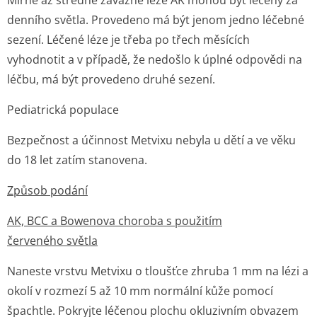
Mírně až středně závažné léze AK mohou být léčeny za
denního světla. Provedeno má být jenom jedno léčebné
sezení. Léčené léze je třeba po třech měsících
vyhodnotit a v případě, že nedošlo k úplné odpovědi na
léčbu, má být provedeno druhé sezení.
Pediatrická populace
Bezpečnost a účinnost Metvixu nebyla u dětí a ve věku
do 18 let zatím stanovena.
Způsob podání
AK, BCC a Bowenova choroba s použitím
červeného světla
Naneste vrstvu Metvixu o tloušťce zhruba 1 mm na lézi a
okolí v rozmezí 5 až 10 mm normální kůže pomocí
špachtle. Pokryjte léčenou plochu okluzivním obvazem