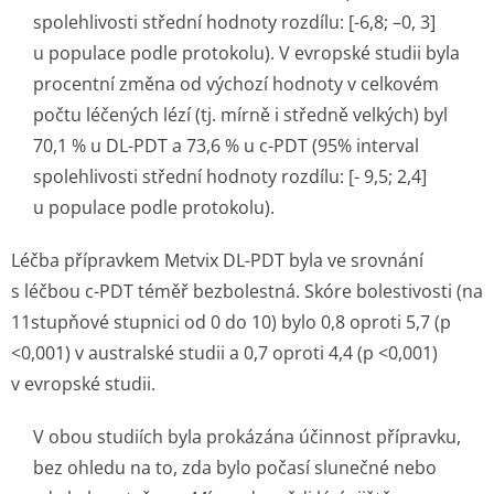
spolehlivosti střední hodnoty rozdílu: [-6,8; –0, 3]
u populace podle protokolu). V evropské studii byla
procentní změna od výchozí hodnoty v celkovém
počtu léčených lézí (tj. mírně i středně velkých) byl
70,1 % u DL-PDT a 73,6 % u c-PDT (95% interval
spolehlivosti střední hodnoty rozdílu: [- 9,5; 2,4]
u populace podle protokolu).
Léčba přípravkem Metvix DL-PDT byla ve srovnání
s léčbou c-PDT téměř bezbolestná. Skóre bolestivosti (na
11stupňové stupnici od 0 do 10) bylo 0,8 oproti 5,7 (p
<0,001) v australské studii a 0,7 oproti 4,4 (p <0,001)
v evropské studii.
V obou studiích byla prokázána účinnost přípravku,
bez ohledu na to, zda bylo počasí slunečné nebo