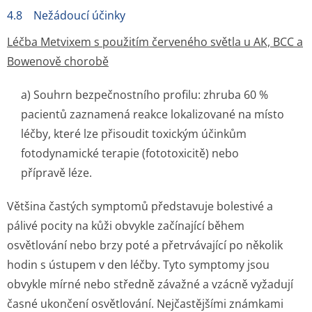
4.8 Nežádoucí účinky
Léčba Metvixem s použitím červeného světla u AK, BCC a
Bowenově chorobě
a) Souhrn bezpečnostního profilu: zhruba 60 %
pacientů zaznamená reakce lokalizované na místo
léčby, které lze přisoudit toxickým účinkům
fotodynamické terapie (fototoxicitě) nebo
přípravě léze.
Většina častých symptomů představuje bolestivé a
pálivé pocity na kůži obvykle začínající během
osvětlování nebo brzy poté a přetrvávající po několik
hodin s ústupem v den léčby. Tyto symptomy jsou
obvykle mírné nebo středně závažné a vzácně vyžadují
časné ukončení osvětlování. Nejčastějšími známkami