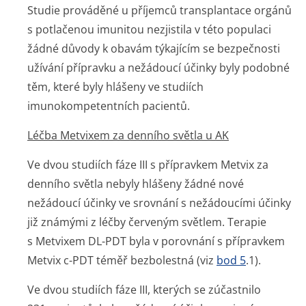
Studie prováděné u příjemců transplantace orgánů
s potlačenou imunitou nezjistila v této populaci
žádné důvody k obavám týkajícím se bezpečnosti
užívání přípravku a nežádoucí účinky byly podobné
těm, které byly hlášeny ve studiích
imunokompetentních pacientů.
Léčba Metvixem za denního světla u AK
Ve dvou studiích fáze III s přípravkem Metvix za
denního světla nebyly hlášeny žádné nové
nežádoucí účinky ve srovnání s nežádoucími účinky
již známými z léčby červeným světlem. Terapie
s Metvixem DL-PDT byla v porovnání s přípravkem
Metvix c-PDT téměř bezbolestná (viz
bod 5
.1).
Ve dvou studiích fáze III, kterých se zúčastnilo