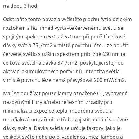
na dobu 3 hod.
Odstraňte tento obvaz a vyčistěte plochu fyziologickým
roztokem a lézi ihned vystavte červenému světlu se
spojitým spektrem 570 až 670 nm při použití celkové
dávky světla 75 J/cm
2
v místě povrchu léze. Lze použít
červené světlo s užším spektrem přibližně 630 nm (a
celková světelná dávka 37 J/cm
2
) poskytující stejnou
aktivaci akumulovaných porfyrinů. Intenzita světla
v místě povrchu léze nemá převyšovat 200 mW/cm
2
.
Mají se používat pouze lampy označené CE, vybavené
nezbytnými filtry a/nebo reflexními zrcadly pro
minimalizaci expozice teplu, modrému světlu a
ultrafialovému záření. Je třeba zajistit podání správné
dávky světla. Dávka světla se určuje faktory, jako je
velikost světelného pole, vzdálenost mezi lampou a