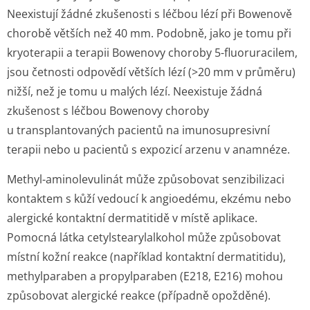
Neexistují žádné zkušenosti s léčbou lézí při Bowenově
chorobě větších než 40 mm. Podobně, jako je tomu při
kryoterapii a terapii Bowenovy choroby 5-fluoruracilem,
jsou četnosti odpovědí větších lézí (>20 mm v průměru)
nižší, než je tomu u malých lézí. Neexistuje žádná
zkušenost s léčbou Bowenovy choroby
u transplantovaných pacientů na imunosupresivní
terapii nebo u pacientů s expozicí arzenu v anamnéze.
Methyl-aminolevulinát může způsobovat senzibilizaci
kontaktem s kůží vedoucí k angioedému, ekzému nebo
alergické kontaktní dermatitidě v místě aplikace.
Pomocná látka cetylstearylalkohol může způsobovat
místní kožní reakce (například kontaktní dermatitidu),
methylparaben a propylparaben (E218, E216) mohou
způsobovat alergické reakce (případně opožděné).