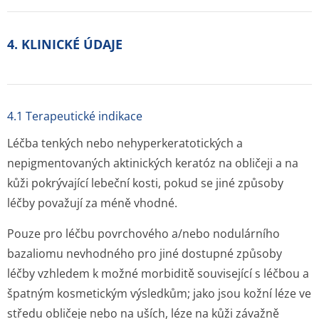
4. KLINICKÉ ÚDAJE
4.1 Terapeutické indikace
Léčba tenkých nebo nehyperkerato­tických a
nepigmentovaných aktinických keratóz na obličeji a na
kůži pokrývající lebeční kosti, pokud se jiné způsoby
léčby považují za méně vhodné.
Pouze pro léčbu povrchového a/nebo nodulárního
bazaliomu nevhodného pro jiné dostupné způsoby
léčby vzhledem k možné morbiditě související s léčbou a
špatným kosmetickým výsledkům; jako jsou kožní léze ve
středu obličeje nebo na uších, léze na kůži závažně