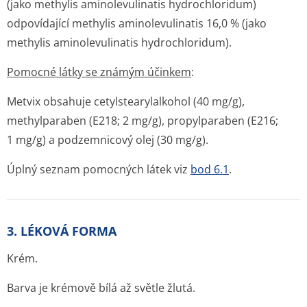
(jako methylis aminolevulinatis hydrochloridum)
odpovídající methylis aminolevulinatis 16,0 % (jako
methylis aminolevulinatis hydrochloridum).
Pomocné látky se známým účinkem
:
Metvix obsahuje cetylstearylalkohol (40 mg/g),
methylparaben (E218; 2 mg/g), propylparaben (E216;
1 mg/g) a podzemnicový olej (30 mg/g).
Úplný seznam pomocných látek viz
bod 6.1
.
3. LÉKOVÁ FORMA
Krém.
Barva je krémově bílá až světle žlutá.