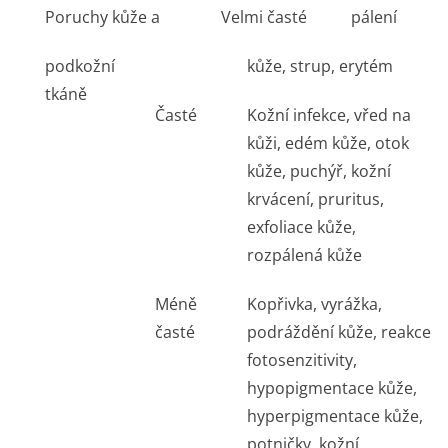
Poruchy kůže a
Velmi časté
pálení
podkožní
kůže, strup, erytém
tkáně
Časté
Kožní infekce, vřed na
kůži, edém kůže, otok
kůže, puchýř, kožní
krvácení, pruritus,
exfoliace kůže,
rozpálená kůže
Méně
Kopřivka, vyrážka,
časté
podráždění kůže, reakce
fotosenzitivity,
hypopigmentace kůže,
hyperpigmentace kůže,
potničky, kožní