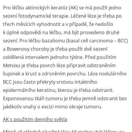
Pro léčbu aktinických keratóz (AK) se má použít jedno
sezení fotodynamické terapie. Léčené léze je třeba po
třech měsících vyhodnotit a v případě, že nedošlo
k úplné odpovědi na léčbu, má být provedeno druhé
sezení. Pro léčbu bazaliomu (
basal cell carcinoma
– BCC)
a Bowenovy choroby je třeba použít dvě sezení
oddělená intervalem jednoho týdne. Před použitím
Metvixu je třeba povrch léze připravit odstraněním
šupinek a krust a zdrsněním povrchu. Léze nodulárního
BCC jsou často překryty vrstvou intaktního
epidermálního keratinu, kterou je třeba odstranit.
Exponovanou tkáň tumoru je třeba jemně odstranit bez
jakékoliv snahy o excizi mimo okraje tumoru.
AK s použitím denního světla