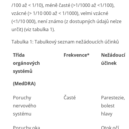
/100 až < 1/10), méně časté (>1/1000 až <1/100),
vzácné (> 1/10 000 až < 1/1000), velmi vzácné
(<1/10 000), není známo (z dostupných údajů nelze
určit) (viz tabulka 1).
Tabulka 1: Tabulkový seznam nežádoucích účinků
Třída
Frekvence*
Nežádoucí
orgánových
účinek
systémů
(MedDRA)
Poruchy
Časté
Parestezie,
nervového
bolest
systému
hlavy
Poruchy oka
Otok očí,