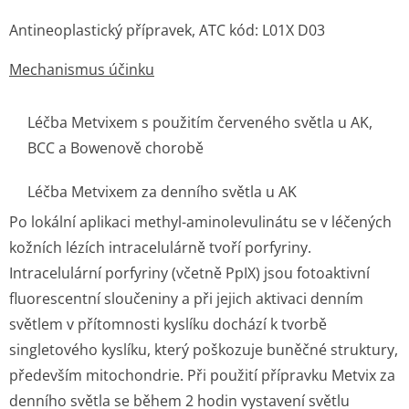
Antineoplastický přípravek, ATC kód: L01X D03
Mechanismus účinku
Léčba Metvixem s použitím červeného světla u AK,
BCC a Bowenově chorobě
Léčba Metvixem za denního světla u AK
Po lokální aplikaci methyl-aminolevulinátu se v léčených
kožních lézích intracelulárně tvoří porfyriny.
Intracelulární porfyriny (včetně PpIX) jsou fotoaktivní
fluorescentní sloučeniny a při jejich aktivaci denním
světlem v přítomnosti kyslíku dochází k tvorbě
singletového kyslíku, který poškozuje buněčné struktury,
především mitochondrie. Při použití přípravku Metvix za
denního světla se během 2 hodin vystavení světlu