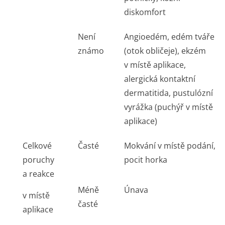
diskomfort
Není
Angioedém, edém tváře
známo
(otok obličeje), ekzém
v místě aplikace,
alergická kontaktní
dermatitida, pustulózní
vyrážka (puchýř v místě
aplikace)
Celkové
Časté
Mokvání v místě podání,
poruchy
pocit horka
a reakce
Méně
Únava
v místě
časté
aplikace