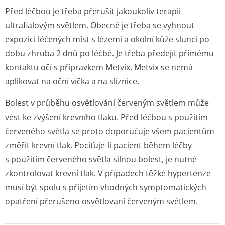
Před léčbou je třeba přerušit jakoukoliv terapii
ultrafialovým světlem. Obecně je třeba se vyhnout
expozici léčených míst s lézemi a okolní kůže slunci po
dobu zhruba 2 dnů po léčbě. Je třeba předejít přímému
kontaktu očí s přípravkem Metvix. Metvix se nemá
aplikovat na oční víčka a na sliznice.
Bolest v průběhu osvětlování červeným světlem může
vést ke zvýšení krevního tlaku. Před léčbou s použitím
červeného světla se proto doporučuje všem pacientům
změřit krevní tlak. Pociťuje-li pacient během léčby
s použitím červeného světla silnou bolest, je nutné
zkontrolovat krevní tlak. V případech těžké hypertenze
musí být spolu s přijetím vhodných symptomatických
opatření přerušeno osvětlovaní červeným světlem.