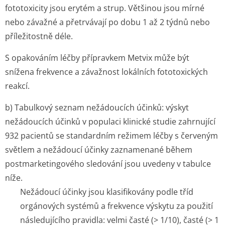
fototoxicity jsou erytém a strup. Většinou jsou mírné
nebo závažné a přetrvávají po dobu 1 až 2 týdnů nebo
příležitostně déle.
S opakováním léčby přípravkem Metvix může být
snížena frekvence a závažnost lokálních fototoxických
reakcí.
b) Tabulkový seznam nežádoucích účinků: výskyt
nežádoucích účinků v populaci klinické studie zahrnující
932 pacientů se standardním režimem léčby s červeným
světlem a nežádoucí účinky zaznamenané během
postmarketingového sledování jsou uvedeny v tabulce
níže.
Nežádoucí účinky jsou klasifikovány podle tříd
orgánových systémů a frekvence výskytu za použití
následujícího pravidla: velmi časté (> 1/10), časté (> 1