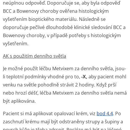
neúplnou odpověď. Doporučuje se, aby byla odpověď
BCC a Bowenovy choroby ověřena histologickým
vyšetřením bioptického materiálu. Následně se
doporučuje pečlivé dlouhodobé klinické sledování BCC a
Bowenovy choroby, v případě potřeby s histologickým
vyšetřením.
AK s použitím denního světla
Je možné použít léčbu Metvixem za denního světla, jsou-
li teplotní podmínky vhodné pro to,
-X,
aby pacient mohl
venku na světle pohodlně strávit 2 hodiny. Když prší
nebo hrozí déšť, léčba Metvixem za denního světla nemá
být aplikována.
Pacient si má aplikovat opalovací krém, viz
bod 4.4
. Po
zaschnutí krému mají být odstraněny strupy a šupiny a
povrch kůže je třeba zdrsnit. Posléze má být na léčené