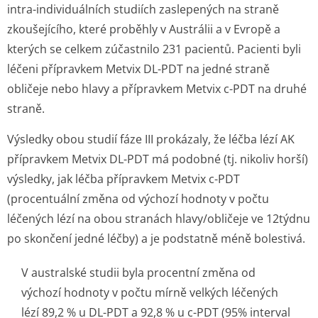
intra-individuálních studiích zaslepených na straně
zkoušejícího, které proběhly v Austrálii a v Evropě a
kterých se celkem zúčastnilo 231 pacientů. Pacienti byli
léčeni přípravkem Metvix DL-PDT na jedné straně
obličeje nebo hlavy a přípravkem Metvix c-PDT na druhé
straně.
Výsledky obou studií fáze III prokázaly, že léčba lézí AK
přípravkem Metvix DL-PDT má podobné (tj. nikoliv horší)
výsledky, jak léčba přípravkem Metvix c-PDT
(procentuální změna od výchozí hodnoty v počtu
léčených lézí na obou stranách hlavy/obličeje ve 12týdnu
po skončení jedné léčby) a je podstatně méně bolestivá.
V australské studii byla procentní změna od
výchozí hodnoty v počtu mírně velkých léčených
lézí 89,2 % u DL-PDT a 92,8 % u c-PDT (95% interval