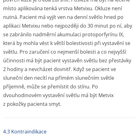
místo aplikována tenká vrstva Metvixu. Okluze není
nutná. Pacient má vyjít ven na denní světlo hned po
aplikaci Metvixu nebo nejpozději do 30 minut po ní, aby
se zabránilo nadměrní akumulaci protoporfyrínu IX,
která by mohla vést k větší bolestivosti při vystavění se
světlu. Pro zaručení co nejmenší bolesti a co nejvyšší
účinnosti má být pacient vystavěn světlu bez přestávky
2 hodiny a nevcházet dovnitř. Když se pacient ve
sluneční den necítí na přímém slunečním světle
příjemně, může se přemístit do stínu. Po
dvouhodinovém vystavění světlu má být Metvix
z pokožky pacienta smyt.
4.3 Kontraindikace