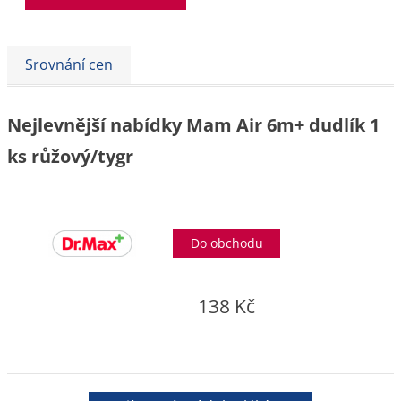
Srovnání cen
Nejlevnější nabídky Mam Air 6m+ dudlík 1
ks růžový/tygr
Do obchodu
138 Kč